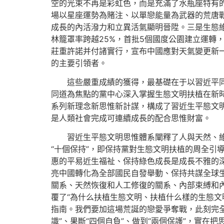
空的光束不再是彩虹色，而是充滿了水瓶座特有
場以星座運勢為賭注、以單戀能量為武器的荒唐
成長的內活潑力和立異活氣顯明晉陞。三是生態
林籠罩率跨越25%，首批5個國度公園建立運轉
莊重許諾并付諸實行，宣布中國應對天氣變更新一
的主要引領者。
這些嚴重成績的獲得，最基礎在于以習近平
同道為焦點的黨中心深入掌握生態文明扶植在新
系列新理念新思惟新計謀，構成了習近生平態文
是人類社會完成可連續成長的配合思惟財富。
習近生平態文明思惟體系闡釋了人與天然、維
“十個保持”，即保持黨對生態文明扶植的周全引
惠的平易近生福祉、保持綠色成長是成長不雅的
亮中國轉化為全部國民自發舉動、保持共謀全球生
關系、天然恢復和人工修復的關系、內部束縛和內
覆了“為什么扶植生態文明、扶植什么樣的生態文
指南。我們要加這場荒誕的戀愛爭奪戰，此刻完全
識”、果斷“四個自負”、做到“兩個保護”，實在