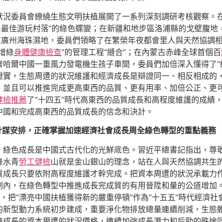
狀況委員會繚繞生態文明扶植展開了一系列深刻調研考核觀察。在
界最佳游玩村落”的綠色蝶變；在新疆和地步區洛浦縣的戈壁腹
在廣州海珠濕地，委員們領略了在繁榮年夜都會里人與天然協調
增綠
身體健康檢查
”的管理工程“縫合”；在內蒙古赤峰全球首個百
齊哈爾中國一重風力發電機生孩子車間，委員們加倍深入懂得了“
行證實，生態周遭的狀況維護和經濟成長是辯證同一、相反相成的
，並且可以推進完成更高東西的品質、更有用率、加倍公正、更
健檢推薦
了“十四五”時代高東西的品質成長和高程度維護的成績
中國和完成高東西的品質成長的信念和決計。
計謀安排，正確掌握加速經濟社會成長周全綠色轉型的重點義務
，綠色成長是中國式古代化的光鮮底色。習近平總書記指出，尊
綠水青
勞工健檢
山就是金山銀山的理念，站在人與天然協調共生
質成長只要依附高程度維護才幹完成。把資本周遭的狀況承載力
制內，在綠色轉型中推進成長完成質的有用晉陞和量的公道增加
，把“漂亮中國扶植獲得新的嚴重停頓”作為“十五五”時代經濟
的新型動力系統初步建成，重要淨化物排放總量連續削減，生態
降成長的資本周遭的狀況價格，連續加強成長潛力和后勁的殊途