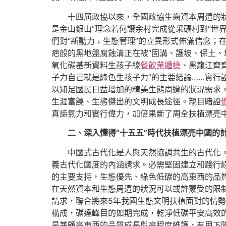
十四屆政協以來，全國政協生齒資本周遭的
是金山銀山”理念若何讓余村完成從采礦村到“世
們對“新動力﹢生態管理”的立異形式佈滿信念；
疤般的黑地盤腐蝕溝正在被“固溝、護坡、保土、
氧化碳基新資料生孩子線
餐飲業體檢
、黑龍江齊
子力自己就是綠色生孩子力”的主要結論……實
以知足國民日益增加的精美生態周遭的狀況需求
生涯富饒、生態傑出的文明成長途徑。親目睹證
真諦氣力和實行偉力，加倍果斷了周全扶植漂亮
二、深入懂得“十五五”時代扶植漂亮中國的
中國式古代化是人與天然協調共生的古代化
義古代化國度的內涵請求。必需堅固建立和踐行
的主要支持，生態優先、綠色低碳的高東西的品
在天然資本和生態周遭的狀況可以或許蒙受的限
請求，聯合將來5年我國生態文明扶植面對的情勢
構成，碳達峰目的如期完成，乾淨低碳平安高效
是兼顧高東西的品質成長與高程度維護，有用下