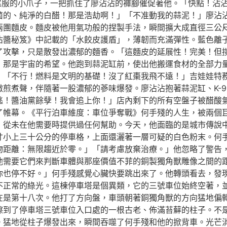
燕尾服的小爪子，一把抓住了廖沾沾的褲腳催促著他。「快點！沾
菌的、純淨的白醋！那是浩劫啊！」「不准動我的蒜泥！」廖沾
兩團麵皮。麵皮被他用氣功般的捏製手法，瞬間擴大成直徑三公
沾醬秘笈》中記載的「水餃皮護盾」，薄韌而充滿彈性。藍色離
攻擊，只是散發出濃郁的麵香。「這麵皮的延展性！完美！但撐不
那是宇宙的希望。他跑到蒜泥缸前，使出他搬運食材的全部力量，
」「不行！燃料是文明的基礎！沒了紅棗我飛不遠！」吉娃娃特
煎煮聲，伴隨著一股濃郁的蔘味爆發。廖沾沾抱著蒜泥缸、K-9
逃！醬油黨餘孽！我會追上你！」店內剩下的所有空盤子被醋酸
了帷幕。《平行泊車維度：車位爭奪戰》何手殘的人生，被兩個
，從未在他需要時提供過任何幫助。今天，他面臨的是城市傳說
寸小上三十公分的停車格，上面還灑著一層可疑的白色粉末。何
物距離：無限趨近於零。」「請考慮放棄治療。」他忽略了警告
他需要它們來判斷車體與那座價值不菲的銅製獨角獸雕像之間的
你也停不好。」何手殘感覺心臟快要跳出來了。他轉頭看去，發
不正常的綠光。這棟停車塔是個異類，它的三號車位始終空著，
在是第十八次。他打了方向盤，車頭朝著銅獨角獸的方向猛地偏
擦到了停車塔三號車位入口處的一根古老、佈滿苔蘚的柱子。不
。猛地從柱子爆發出來，瞬間吞噬了何手殘和他的掀背車。光芒