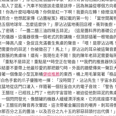
人陷入了混亂。汽車不知道該走還是該停，因為無論從哪個方向
喂！你為什麼咕嚕咕嚕？你倒是紅一下啊！我要向左轉！綠燈沒
謀而合。他想起家傳《沾醬秘笈》裡記載的第一句：「當世間萬
點五個地球年…怎麼這麼快？」廖沾沾猛地衝回店裡，衝到後廚
入了密碼：「一醬二醋三油四辣五蒜泥」（這是醬料界的基礎公
芒的儀器。這儀器很像一個老式的對講機，但頂部插著一根彎曲
一陣高八度、急促且充滿養生焦慮的聲音。「喂！是廖沾沾嗎！快
們需要你的蒜泥！你被徵召了！馬上！」廖沾沾的耳朵被這聲音
度膨脹的焦慮味！還有，我現在走不開！我的陳年老蒜泥需要每隔
：「重點不是蒜泥！重點是**時空正在彎曲！**我們的推進器
糾結要不要帶上他最珍愛的那把銀勺時，外面的牆壁傳來一聲巨
揹著一個像是小型瓦斯桶
健檢推薦
的東西，桶上用毛筆寫著「極
戴著白色手套的爪子優雅地一揮：「沒時間了，沾沾先生！宇宙水
氣猛地從店門口灌入，伴隨著一個狂妄自大的電子音效：「警告
，王醋狂，已經找上門了。他的宇宙冒險，被迫從他對蒜泥的焦
。一個閃閃發光、像醋罐的機器人緩緩漂浮進來，它的底座還不
報。王醋狂的聲音再次響起，這次帶著金屬回音的嘲弄，刺耳得
你那百分之五的醬油，以及百分之九十五的邪惡蒜頭付出代價！