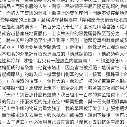
藝術品。而張水瓶的人生，則像一團被獅子座暴君隨意亂踢的毛
正」而陷入了荒謬的混亂。街道上的雙魚座們，開始不受控制地
那些摩羯座的上班族，嚴格遵守著廣播中「摩羯座今天適合原地
了已經潮濕的淚水。「負百分之八十七？」張水瓶喃喃自語，感
量就會越發瘋狂地實體化。上次林天秤的戀愛運勢跌至百分之二
前，將林天秤的運勢至少提升到零。否則，他那份單戀就會變成
密武器。「我需要星象學輔助儀！」他衝到一個像是老式彈珠臺
個不知名的外星計算器改造而成的「情感調節器」。他必須輸入
理性與冷靜…才怪！我只有一腔熱血的傻氣啊！」他絕望地低吼
齒輪組成的音樂盒。他從未送出，因為害怕被拒絕。這份害怕，
情感調節器」的輸入口。機器發出刺耳的尖叫，接著，彈珠臺上
勢！」在機器的頂部，一個巨大的、像彩虹一樣的光束筆直地射
在咖啡館門口。駕駛座上走下一個全身肌肉、戴著鑽石項圈的男
：「天秤！別管那什麼負運勢！我已經用一百噸的純金箔買下了
豪的行為，讓張水瓶的光束在空中瞬間扭曲，與一種夾雜著銅臭
不行！金牛座的物質力量太強了！我的單戀被汙染了！」張水瓶
，而他將永遠失去機會。張水瓶看向那機器，還剩下最後一個可
籤，丟了進去。他必須用自己最真實的「傻氣」去對抗金牛座的