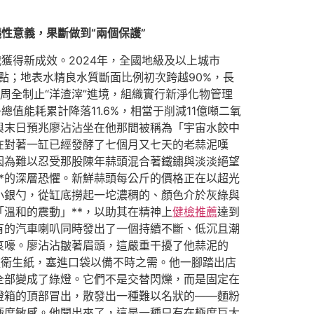
性意義，果斷做到“兩個保護”
獲得新成效。2024年，全國地級及以上城市
4個百分點；地表水精良水質斷面比例初次跨越90%，長
周全制止“洋渣滓”進境，組織實行新淨化物管理
能耗累計降落11.6%，相當于削減11億噸二氧
與末日預兆廖沾沾坐在他那間被稱為「宇宙水餃中
在對著一缸已經發酵了七個月又七天的老蒜泥嘆
因為難以忍受那股陳年蒜頭混合著鐵鏽與淡淡絕望
*的深層恐懼。新鮮蒜頭每公斤的價格正在以超光
小銀勺，從缸底撈起一坨濃稠的、顏色介於灰綠與
溫和的震動」**，以助其在精神上
健檢推薦
達到
有的汽車喇叭同時發出了一個持續不斷、低沉且潮
哀嚎。廖沾沾皺著眉頭，這嚴重干擾了他蒜泥的
皺衛生紙，塞進口袋以備不時之需。他一腳踏出店
全部變成了綠燈。它們不是交替閃爍，而是固定在
燈箱的頂部冒出，散發出一種難以名狀的——麵粉
極度敏感。他聞出來了，這是一種只有在極度巨大