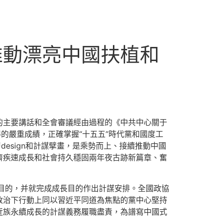
推動漂亮中國扶植和
的主要講話和全會審議經由過程的《中共中心關于
的嚴重成績，正確掌握“十五五”時代黨和國度工
esign和計謀擘畫，是乘勢而上、接續推動中國
濟疾速成長和社會持久穩固兩年夜古跡新篇章、奮
目的，并就完成成長目的作出計謀安排。全國政協
政治下行動上同以習近平同道為焦點的黨中心堅持
近族永續成長的計謀義務履職盡責，為譜寫中國式