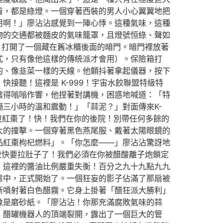
看，都是綠燈。一個穿著西裝的男人小心翼翼地把
用啊！」廖沾沾感覺到一陣心悸。這種氣味，這種
物的交通都被麵皮的氣味籠罩，且燈號恒綠、聲如
，打開了一個藏在舊冰櫃後面的暗門。暗門裡放著
式，只有像他這樣的傳統派才會用）。保險箱打
的、像韭菜一樣的天線。他顫抖著拿起儀器，按下
接聽！這裡是 K-999！宇宙水餃聯盟特級特
震得嗡嗡作響，他捏著對講機，困惑地喊道：「特
三小時的溫和震動！」「蒜泥？」對面傳來K-
快沒紅棗了！快！我們在你的後院！別帶任何多餘的
大的撞擊。一個穿著黑色燕尾服、戴著太陽眼鏡的
品紅棗枸杞燃料」。「你怎麼——」廖沾沾驚訝地
餃快要拉肚子了！我們必須在你被醋酸離子炮鎖定
！這裡的醬油比例嚴重失衡！百分之九十九點九九
慮中，正式開始了。一個狂妄的影子佔滿了那扇被
斷噴射著白色醋霧。它身上掛著「醋狂派大勝利」
像是磨砂紙。「廖沾沾！你那充滿腐敗氣味的蒜
」醋罐機器人的頂端裂開，露出了一個巨大的管