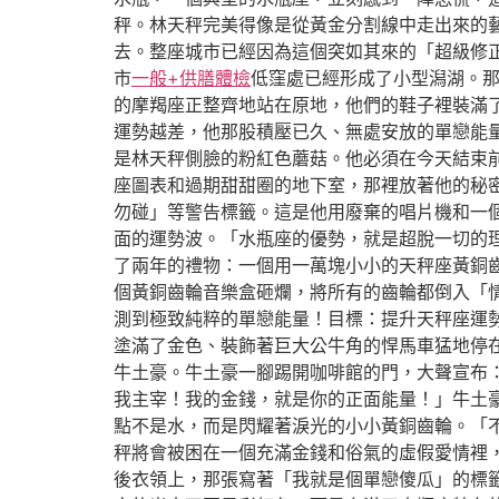
秤。林天秤完美得像是從黃金分割線中走出來的
去。整座城市已經因為這個突如其來的「超級修
市
一般+供膳體檢
低窪處已經形成了小型潟湖。
的摩羯座正整齊地站在原地，他們的鞋子裡裝滿
運勢越差，他那股積壓已久、無處安放的單戀能
是林天秤側臉的粉紅色蘑菇。他必須在今天結束
座圖表和過期甜甜圈的地下室，那裡放著他的秘
勿碰」等警告標籤。這是他用廢棄的唱片機和一
面的運勢波。「水瓶座的優勢，就是超脫一切的
了兩年的禮物：一個用一萬塊小小的天秤座黃銅
個黃銅齒輪音樂盒砸爛，將所有的齒輪都倒入「
測到極致純粹的單戀能量！目標：提升天秤座運
塗滿了金色、裝飾著巨大公牛角的悍馬車猛地停
牛土豪。牛土豪一腳踢開咖啡館的門，大聲宣布
我主宰！我的金錢，就是你的正面能量！」牛土
點不是水，而是閃耀著淚光的小小黃銅齒輪。「
秤將會被困在一個充滿金錢和俗氣的虛假愛情裡
後衣領上，那張寫著「我就是個單戀傻瓜」的標