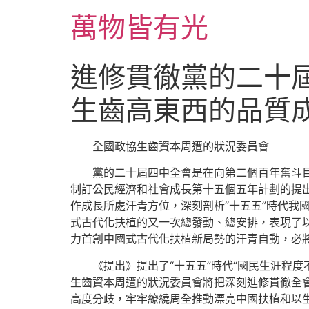
跳
萬物皆有光
至
主
要
進修貫徹黨的二十
內
容
生齒高東西的品質
全國政協生齒資本周遭的狀況委員會
黨的二十屆四中全會是在向第二個百年奮斗
制訂公民經濟和社會成長第十五個五年計劃的提出
作成長所處汗青方位，深刻剖析“十五五”時代我
式古代化扶植的又一次總發動、總安排，表現了
力首創中國式古代化扶植新局勢的汗青自動，必
《提出》提出了“十五五”時代“國民生涯程度不
生齒資本周遭的狀況委員會將把深刻進修貫徹全
高度分歧，牢牢繚繞周全推動漂亮中國扶植和以