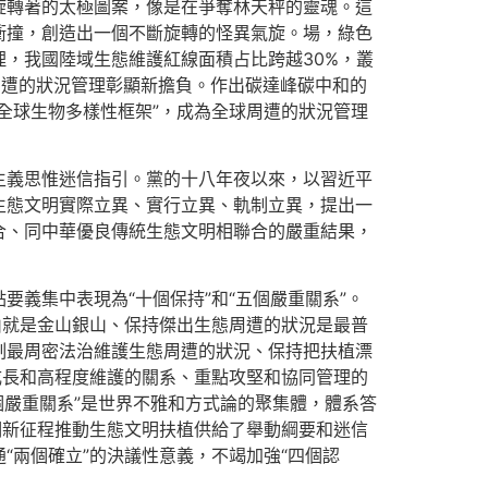
旋轉著的太極圖案，像是在爭奪林天秤的靈魂。這
衝撞，創造出一個不斷旋轉的怪異氣旋。場，綠色
，我國陸域生態維護紅線面積占比跨越30%，叢
周遭的狀況管理彰顯新擔負。作出碳達峰碳中和的
全球生物多樣性框架”，成為全球周遭的狀況管理
主義思惟迷信指引。黨的十八年夜以來，以習近平
生態文明實際立異、實行立異、軌制立異，提出一
合、同中華優良傳統生態文明相聯合的嚴重結果，
義集中表現為“十個保持”和“五個嚴重關系”。
山就是金山銀山、保持傑出生態周遭的狀況是最普
制最周密法治維護生態周遭的狀況、保持把扶植漂
成長和高程度維護的關系、重點攻堅和協同管理的
個嚴重關系”是世界不雅和方式論的聚集體，體系答
期新征程推動生態文明扶植供給了舉動綱要和迷信
“兩個確立”的決議性意義，不竭加強“四個認