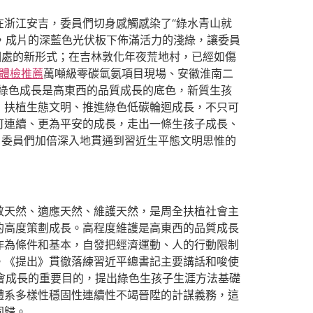
浙江安吉，委員們切身感觸感染了“綠水青山就
地，成片的深藍色光伏板下佈滿活力的淺綠，讓委員
相處的新形式；在吉林敦化年夜荒地村，已經如傷
體檢推薦
萬噸級零碳氫氨項目現場、安徽淮南二
綠色成長是高東西的品質成長的底色，新質生孩
，扶植生態文明、推進綠色低碳輪迴成長，不只可
可連續、更為平安的成長，走出一條生孩子成長、
，委員們加倍深入地貫通到習近生平態文明思惟的
敬天然、適應天然、維護天然，是周全扶植社會主
的高度策劃成長。高程度維護是高東西的品質成長
作為條件和基本，自發把經濟運動、人的行動限制
。《提出》貫徹落練習近平總書記主要講話和唆使
社會成長的重要目的，提出綠色生孩子生涯方法基礎
體系多樣性穩固性連續性不竭晉陞的計謀義務，這
同歸。