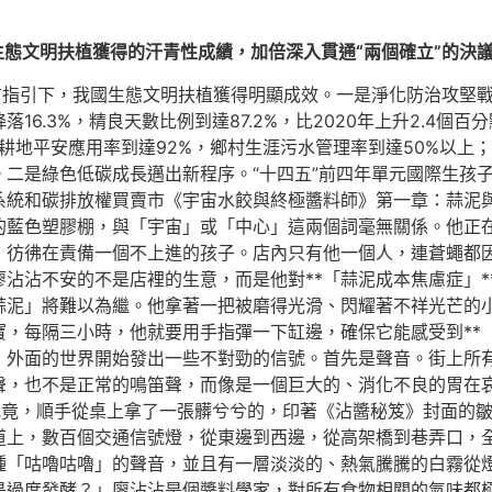
生態文明扶植獲得的汗青性成績，加倍深入貫通“兩個確立”的決議
信指引下，我國生態文明扶植獲得明顯成效。一是淨化防治攻堅戰
年降落16.3%，精良天數比例到達87.2%，比2020年上升2.
耕地平安應用率到達92%，鄉村生涯污水管理率到達50%以上；
是綠色低碳成長邁出新程序。“十四五”前四年單元國際生孩子總值
系統和碳排放權買賣市《宇宙水餃與終極醬料師》第一章：蒜泥
的藍色塑膠棚，與「宇宙」或「中心」這兩個詞毫無關係。他正
，彷彿在責備一個不上進的孩子。店內只有他一個人，連蒼蠅都
沾沾不安的不是店裡的生意，而是他對**「蒜泥成本焦慮症」*
蒜泥」將難以為繼。他拿著一把被磨得光滑、閃耀著不祥光芒的
，每隔三小時，他就要用手指彈一下缸邊，確保它能感受到**「
，外面的世界開始發出一些不對勁的信號。首先是聲音。街上所
聲，也不是正常的鳴笛聲，而像是一個巨大的、消化不良的胃在
究竟，順手從桌上拿了一張髒兮兮的，印著《沾醬秘笈》封面的
道上，數百個交通信號燈，從東邊到西邊，從高架橋到巷弄口，
種「咕嚕咕嚕」的聲音，並且有一層淡淡的、熱氣騰騰的白霧從
是過度發酵？」廖沾沾是個醬料學家，對所有食物相關的氣味都