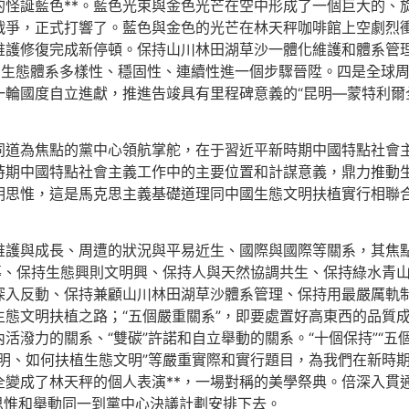
的怪誕藍色**。藍色光束與金色光芒在空中形成了一個巨大的、
戰爭，正式打響了。藍色與金色的光芒在林天秤咖啡館上空劇烈
維護修復完成新停頓。保持山川林田湖草沙一體化維護和體系管理
，生態體系多樣性、穩固性、連續性進一個步驟晉陞。四是全球
輪國度自立進獻，推進告竣具有里程碑意義的“昆明—蒙特利爾
同道為焦點的黨中心領航掌舵，在于習近平新時期中國特點社會
時期中國特點社會主義工作中的主要位置和計謀意義，鼎力推動
明思惟，這是馬克思主義基礎道理同中國生態文明扶植實行相聯
護與成長、周遭的狀況與平易近生、國際與國際等關系，其焦點要
導、保持生態興則文明興、保持人與天然協調共生、保持綠水青
深入反動、保持兼顧山川林田湖草沙體系管理、保持用最嚴厲軌
態文明扶植之路；“五個嚴重關系”，即要處置好高東西的品質
活潑力的關系、“雙碳”許諾和自立舉動的關系。“十個保持”“五
明、如何扶植生態文明”等嚴重實際和實行題目，為我們在新時
變成了林天秤的個人表演**，一場對稱的美學祭典。倍深入貫通
把思惟和舉動同一到黨中心決議計劃安排下去。