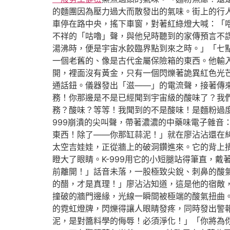
的麵團因為壓力過大而散發出的氣味。街上的行
車停在路中央，搖下車窗，對著紅綠燈大喊：「
不祥的「咕嚕」聲，與他兒時聽到的家傳預言不
湯沸時，便是宇宙水餃臨界點到來之時。」「七
一個老舊的、像是古代金屬保險箱的東西。他輸
開，裡面沒有黃金，只有一個閃爍著詭異紅色光
通話鈕。儀器發出「滋——」的電流聲，接著傳來
務！你那邊是不是已經聞到宇宙級的酸味了？我
務？酸味？等等！我聞到的不是酸味！是麵粉過
999崩潰的尖叫聲，帶著濃濃的中藥味電子雜音
東西！除了——你那缸蒜泥！」就在廖沾沾還在
太空吉娃娃，正從牆上的破洞鑽進來。它的背上
瞪大了眼睛。K-999用它的小短腿站得筆直，
前離開！」話音未落，一股極致尖銳、刺鼻的酸
的醋，才是真理！」廖沾沾知道，這是他的宿敵
撞破的牆門邊緣，光線一瞬間被極端的酸氣扭曲
的霓虹燈牌，閃爍得讓人眼睛發疼，同時發出警
泥，是對醬料學的侮辱！必須淨化！」「你將為