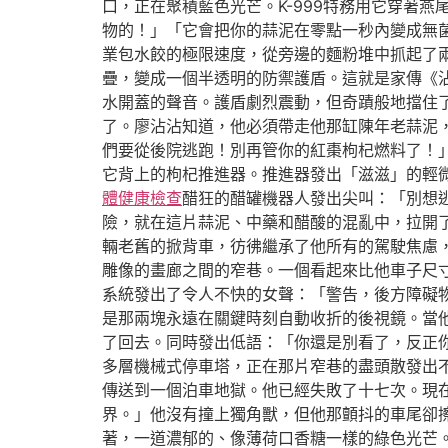
口，正在聚積藍色光芒。K-999特務用它穿著
物的！」「它會把你的蒜泥在零點一秒內變成無
業包水餃的極限速度，從旁邊的麵粉堆中抓起了
疊，變成一個半透明的防禦護盾。這就是家傳《
水開蓋的聲音。護盾劇烈震動，但奇蹟般地擋住了
了。廖沾沾知道，他必須帶走他那缸陳年老蒜泥，
們要從後院逃跑！別再管你的紅棗枸杞燃料了！
它背上的枸杞推進器。推進器發出「滋滋」的輕微
體健康檢查
醋狂的醋罐機器人發出尖叫：「別想
險，就在這片蒜泥、中藥和醋酸的混亂中，拉開
輛老舊的掀背車，彷彿繼承了他所有的駕駛焦慮
雕像的畫廊之間的窄巷。一個看起來比他車子尺
系統發出了令人不快的女聲：「警告，後方障礙
是那兩塊永遠在關鍵時刻自動收折的後視鏡。當
了回去。同時發出低語：「你還是別看了，反正
多層機械式停車塔，正在那片窄巷的盡頭散發出
傳送到一個泊車地獄。他已經失敗了十七次。現
界。」他沒有撞上獨角獸，但他那顫抖的車尾卻
著，一道濃郁的、像薄荷口香糖一樣的綠色光芒