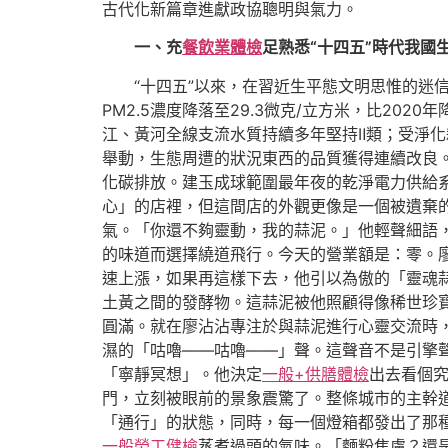
古代化新篇章進獻政協聰明與氣力。
一、充
餐飲業體檢
足熟悉“十四五”時代我國
“十四五”以來，在習近生平態文明思惟的迷
PM2.5濃度降落至29.3微克/立方米，比2020
江、黃河全線支流水質持續多年堅持Ⅱ類；受淨化
舉動，生態周遭的狀況東西的品質獲得連續改良。二
化碳排放。建玉成球範圍最年夜的乾淨電力供給
心」的店裡，但這間店的外觀更像是一個被遺棄
氣。「你還不夠靈動，我的蒜泥。」他輕聲細語
的味道而選擇繞道飛行。今天的營業額是：零。廖
速上漲，如果再這樣下去，他引以為傲的「靈魂
土黃之間的發酵物。這蒜泥被他照顧得像稀世珍寶
圓滿。就在廖沾沾專注於與蒜泥進行心靈交流時
濕的「咕嚕——咕嚕——」聲。這聲音不是引擎
「寧靜冥想」。他決定
一般+供膳體檢
出去看個
門，立刻被眼前的景象震驚了。整條城市的主幹
「通行」的狀態，同時，每一個燈箱都發出了那
一般勞工健檢
蒸煮過頭的氣味。「麵粉焦慮？還