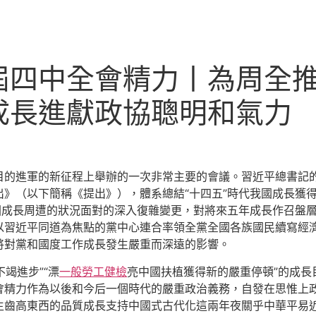
屆四中全會精力丨為周全
成長進獻政協聰明和氣力
目的進軍的新征程上舉辦的一次非常主要的會議。習近平總書記
》（以下簡稱《提出》），體系總結“十四五”時代我國成長獲得
國成長周遭的狀況面對的深入復雜變更，對將來五年成長作召盤層d
以習近平同道為焦點的黨中心連合率領全黨全國各族國民續寫經
將對黨和國度工作成長發生嚴重而深遠的影響。
竭進步”“漂
一般勞工健檢
亮中國扶植獲得新的嚴重停頓”的成長
會精力作為以後和今后一個時代的嚴重政治義務，自發在思惟上
生齒高東西的品質成長支持中國式古代化這兩年夜關乎中華平易