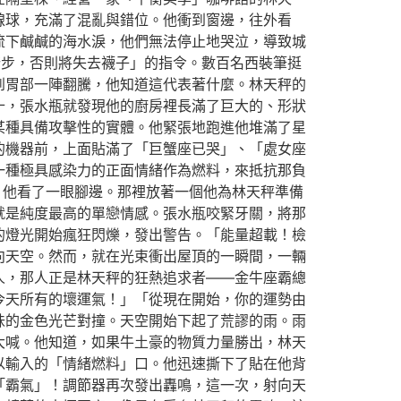
線球，充滿了混亂與錯位。他衝到窗邊，往外看
流下鹹鹹的海水淚，他們無法停止地哭泣，導致城
踏步，否則將失去襪子」的指令。數百名西裝筆挺
到胃部一陣翻騰，他知道這代表著什麼。林天秤的
十，張水瓶就發現他的廚房裡長滿了巨大的、形狀
某種具備攻擊性的實體。他緊張地跑進他堆滿了星
的機器前，上面貼滿了「巨蟹座已哭」、「處女座
一種極具感染力的正面情緒作為燃料，來抵抗那負
。他看了一眼腳邊。那裡放著一個他為林天秤準備
就是純度最高的單戀情感。張水瓶咬緊牙關，將那
的燈光開始瘋狂閃爍，發出警告。「能量超載！檢
向天空。然而，就在光束衝出屋頂的一瞬間，一輛
人，那人正是林天秤的狂熱追求者——金牛座霸總
今天所有的壞運氣！」「從現在開始，你的運勢由
味的金色光芒對撞。天空開始下起了荒謬的雨。雨
大喊。他知道，如果牛土豪的物質力量勝出，林天
以輸入的「情緒燃料」口。他迅速撕下了貼在他背
「霸氣」！調節器再次發出轟鳴，這一次，射向天