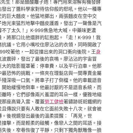
沾先生！那是醋酸離子炮！專門用來溶解有機發酵
沾發出了醬料學家對待信仰般的怒吼。他以一種專
尺的巨大麵皮。他猛地擲出，兩張麵皮在空中交
子炮光束猛烈地擊中麵皮護盾，發出了一聲像是汽
了太久！」K-999焦急地大喊，中藥味更濃
將那口比他還胖的缸抱起。「走！K-999！我
務抗議。它用小嘴咬住廖沾沾的衣領，同時開啟了
99咬著他，一起從撞出來的洞口衝向後院。王
身
氣波震碎，發出了最後的哀鳴。廖沾沾的宇宙冒
巨大的陰影籠罩著：停車費，以及平行泊車。他那
中最恐怖的挑戰，一條夾在理髮店與一間專賣金屬
手殘深吸一口氣。將車子打了倒檔。他的車載語音
，開始緩慢地倒車。他最討厭的不是語音系統，而
距離時，它們卻像兩片羞澀的耳朵一樣，優雅地縮
現那座高聳入雲、覆蓋
勞工健檢
著鏽跡斑斑鐵網的
並且傳說只要有人敢在它面前失敗十八次，就會被
轉。後視鏡發出最後的溫柔提醒：「再見，世
是撞擊，而是輕柔的碰觸，像戀人之間的耳語。接
消失後，窄巷恢復了平靜，只剩下獨角獸雕像一臉