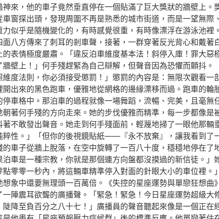
過神來，他的車子竟然垂直停在一個貼滿了巨大獎狀的牆壁上。
從車窗探出頭，發現周圍不再是熟悉的城市街道，而是一望無際
重力似乎是隨機變化的，有時感覺很重，有時像漂浮在游泳池裡
四面八方傳來了刺耳的剎車聲，接著，一群穿著反光背心和戴著
上的表情極度嚴肅。「違反泊車維度基本法！斜停入庫！罪大惡
了牆壁上！」何手殘趕緊為自己辯解，但聲音因為恐懼而顫抖。
照維度法則，你必須接受懲罰！」懲罰的內容是：無限次觀看一部
裡開出來的黑色跑車，優雅地從網格的邊緣漂移而過。跑車的輪
的停車格中。那泊車的過程就像一場舞蹈，流暢、完美，且毫無任
地朝著何手殘的方向走來。她的步伐優雅而精準，每一步都像是
抖著不敢發出聲音。她走到何手殘面前，輕蔑地掃了一眼他那輛
純粹性。」「但你的後視鏡貼紙——『永不放棄』，讓我看到了
殘的車子從牆上脫落，在空中旋轉了一百八十度，穩穩地停在了
果泊車是一種宗教，你就是那個連方向盤都沒摸過的新信徒。」
零點零零一秒內，將這輛車精準停入對面的針眼大小的車位裡。
他想象中還要無理頭一百萬倍。《失控的星座運勢與單戀狂想曲
了一陣震耳欲聾的廣播聲。「緊急！緊急！今日星座運勢超級大
，陡降至負百分之八十七！」廣播員的聲音聽起來像是一個正在
這是他患有「星座預報壓力症候群」後的標準反應。他單戀著住