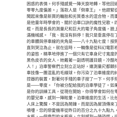
困惑的表情。何手殘感覺一陣天旋地轉，等他回
零零九度偏差。」落款人是「倒車王」。他趕緊
聞起來像是新買的輪胎和劣質香水的混合物，而
是他童年時學會的、關於泊車口訣的魔性兒歌。
棍，而是長長的測量尺和巨大的電子角度儀，臉
滿機械感。「我、我沒有斜停！我只是垂直停在
的車體與停車線的夾角是——八十九點七度！按
直到哭泣為止。就在這時，一輛像是從科幻電影
的姿態，精準地停進了一個只有它車身尺寸寬度
黑色皮衣的女人，她戴著一副透明護目鏡，冷酷
人！」泊車警察們立刻立正站好，連測量尺都顫
車技像一團混亂的毛線球。你污染了泊車維度的
控器的裝置，對著何手殘的車子按了一下。何手
是——零度。「你被分配給我的泊車學徒了。如
是你的訓練工具，從現在開始，你得學會如何在
的嬰兒車，感到一陣眩暈。泊車維度的生活，比
人床上驚醒，不是因為鬧鐘，而是因為屋頂傳來
噴嚏，您的戀愛機率從昨日的百分之九十九點九
水瓶，一個典型的水瓶座，立刻感到一陣恐慌，