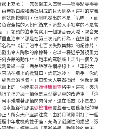
獎狀上寫著：「完美倒車入庫獎——第零點零零零
、由無數白線和編號組成的巨大網格。這裡的空氣
。他試圖按喇叭，但喇叭發出的不是「叭叭」，而
白色安全帽的人朝他衝來。這些人手裡拿的不是警
極！」領頭的泊車警察用一個擴音器大喊，聲音充
「垂直泊車？那是在第三次元的行為，在這裡，你
名為**《新手泊車七百次失敗集錦》的紀錄片，
胎發出令人陶醉的摩擦聲，它以一種近乎蔑視重力
何多餘的動作**。跑車的駕駛座上走出一個全身
被測量過一樣，完美地落在網格線上。「車影大
垂直貼在牆上的掀背車，語氣冰冷。「新手，你的
一絲愚蠢的勇氣。」車影大人突然掏出一個像是遙
地面上的一個停車
身體健康檢查
格中。這次，夾角
她指了指旁邊一輛像是巨型嬰兒車的改造車：「這
」何手殘看著那輛閃閃發光、還在播放《小星星》
》張水瓶從他那張
健檢推薦
覆蓋著七層舊報紙的單
修正！所有天秤座請注意！由於月球剛剛打了一個
經歷中年危機的雙子座，充滿了戲劇性的絕望。張
在隔壁棟、經營一家「平衡美學」咖啡館的林天