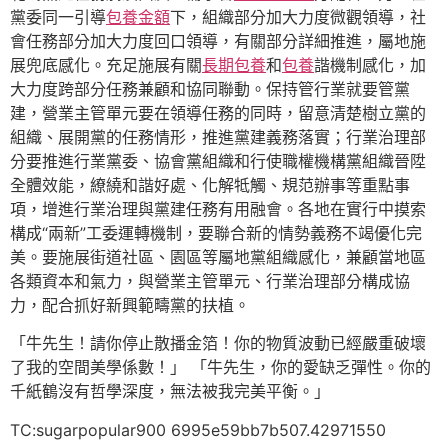
黨委同一引導
包養金額
下，組織部分加大力度微觀領導，社
會任務部分加大力度回口領導，有關部分詳細推進，屬地施
展兜底感化。充足施展有關
長期包養
和
包養
諧機制感化，加
大力度跨部分任務兼顧和協同聯動。保持管行業就要管黨
建，營業主管單元要在領導任務的同時，留意清楚樹立黨的
組織、展開黨的任務情形，推進黨建義務落實；行業治理部
分要推進行業黨委、協會黨組織和行使職權機構黨組織晉陞
全體效能，繚繞和諧好處、化解牴觸、規范辦事等重點事
項，增進行業治理與黨建任務有用融會。各地在實行中摸索
構成“兩新”工委運轉機制，要聯合新的情勢義務不竭優化完
美。要施展街道社區、園區等屬地黨組織感化，兼顧當地區
各類資本和氣力，與營業主管單元、行業治理部分構成協
力，配合抓好新興範疇黨的扶植。
「牛先生！請你停止散播金箔！你的物質波動已經嚴重破壞
了我的空間美學係數！」 「牛先生，你的愛缺乏彈性。你的
千紙鶴沒有哲學深度，無法被我完美平衡。」
TC:sugarpopular900 6995e59bb7b507.42971550