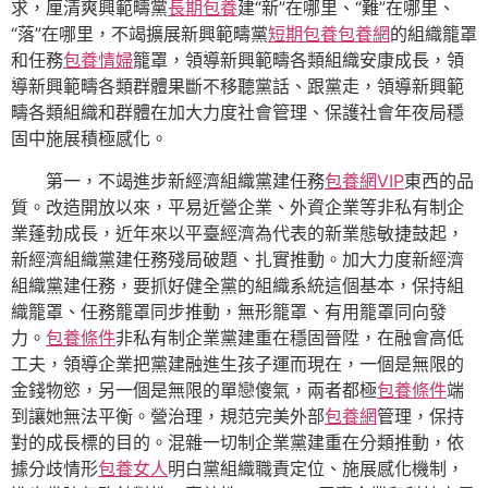
求，厘清爽興範疇黨
長期包養
建“新”在哪里、“難”在哪里、
“落”在哪里，不竭擴展新興範疇黨
短期包養
包養網
的組織籠罩
和任務
包養情婦
籠罩，領導新興範疇各類組織安康成長，領
導新興範疇各類群體果斷不移聽黨話、跟黨走，領導新興範
疇各類組織和群體在加大力度社會管理、保護社會年夜局穩
固中施展積極感化。
第一，不竭進步新經濟組織黨建任務
包養網VIP
東西的品
質。改造開放以來，平易近營企業、外資企業等非私有制企
業蓬勃成長，近年來以平臺經濟為代表的新業態敏捷鼓起，
新經濟組織黨建任務殘局破題、扎實推動。加大力度新經濟
組織黨建任務，要抓好健全黨的組織系統這個基本，保持組
織籠罩、任務籠罩同步推動，無形籠罩、有用籠罩同向發
力。
包養條件
非私有制企業黨建重在穩固晉陞，在融會高低
工夫，領導企業把黨建融進生孩子運而現在，一個是無限的
金錢物慾，另一個是無限的單戀傻氣，兩者都極
包養條件
端
到讓她無法平衡。營治理，規范完美外部
包養網
管理，保持
對的成長標的目的。混雜一切制企業黨建重在分類推動，依
據分歧情形
包養女人
明白黨組織職責定位、施展感化機制，