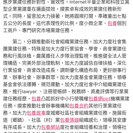
進步黨建任務針對性、實效性。internet平臺企業和科技立異
型企業黨建重在擴面提效，摸索卓有成效的黨建任務新形
式。同時，留意加大力接著，她將圓規打開，準確量出七點
五公分的長度，這代表理性的比例。度小微企業、
包養
個別
工商戶、專門研究市場黨建任務。
第二，分類推動新社會組織黨建任務。加大力度社會集
團黨建任務，特殊是加大力度行業協會、學會、商會黨建任
務和行風扶植，嚴厲擔任人步隊治理監視，推進健全法人管
理構造，完美外部治理軌制，加大力度誠信自律扶植。深化
行業協會、商會改造成長，調劑優化構造布局，更好辦事行
業、辦事社會、辦事群眾。加大力度基金會黨建任務，領導
基金會依法運轉、規范運動。加大力度社會中介組織黨建任
務，推行lawyer 、注冊管帳師、稅務師、資產評價等行業黨
建任務經歷，
包養
凸起抓好中小行使職權
包養網ppt
機構黨建
任務。摸索推動社會辦事機構和
包養合約
其他行業黨建任
務。加大力
包養故事
度城鄉社區社會組織黨建任務，施展街
道（鄉鎮）、社區（村）黨
包養情婦
組織感化，領導其安康
有序成長。加大力
包養網站
度社會組織培養和治理，領導社