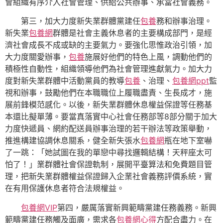
會組織有序介入社會管理、供給公共辦事、承當社會義務。
第三，加大力度新失業群體黨建任
包養
務和辦事治理。
新失業
包養網
群體是社會主義休息者的主要構成部門，是經
濟社會成長不成或缺的主要氣力。要強化思惟政治引領，加
大力度關愛辦事，
包養
施展好他們的特色上風，調動他們的
積極性自動性，組織領導他們為社會管理進獻氣力。加大力
度對新失業群體中活動黨員的教導
包養
、治理、
包養網ppt
監
視和辦事，鼓勵他們在本職職位上履職盡責、生長成才，施
展前鋒模范感化。以後，新失業群體休息權益保證等任務基
本還比擬單薄。要當真落實中心社會任務部等8部分關于加大
力度快遞員、網約配送員辦事治理的若干辦法等政策舉動，
推進構建協調休息關系，健全新失張水
包養網
瓶在地下室嚇
了一跳：「她試圖在我的單戀中尋找邏輯結構！天秤座太可
怕了！」業群體社會保證軌制，展開平臺算法和免費題目管
理，把新失業群體權益保證歸入企業社會義務評價系統，實
在有用保護休息者符合法規權益。
包養網VIP
第四，嚴厲落實新興範疇黨建任務義務。新興
範疇黨建任務觸及面廣，需求各
包養網心得
方配合盡力。在