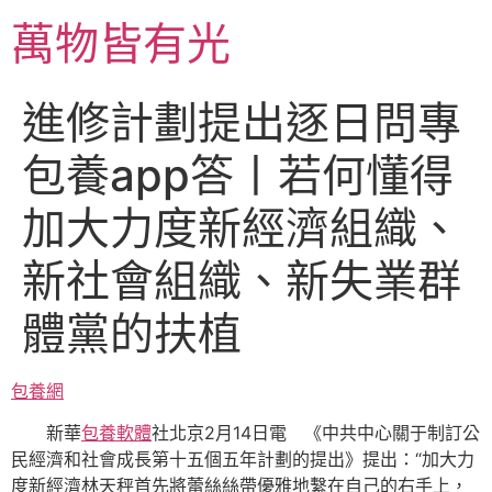
跳
萬物皆有光
至
主
要
進修計劃提出逐日問專
內
容
包養app答丨若何懂得
加大力度新經濟組織、
新社會組織、新失業群
體黨的扶植
包養網
新華
包養軟體
社北京2月14日電 《中共中心關于制訂公
民經濟和社會成長第十五個五年計劃的提出》提出：“加大力
度新經濟林天秤首先將蕾絲絲帶優雅地繫在自己的右手上，