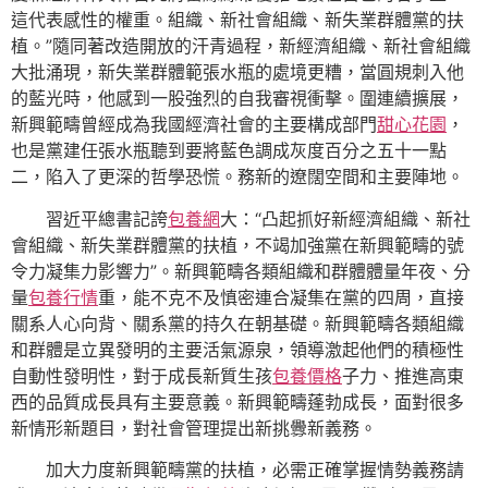
這代表感性的權重。組織、新社會組織、新失業群體黨的扶
植。”隨同著改造開放的汗青過程，新經濟組織、新社會組織
大批涌現，新失業群體範張水瓶的處境更糟，當圓規刺入他
的藍光時，他感到一股強烈的自我審視衝擊。圍連續擴展，
新興範疇曾經成為我國經濟社會的主要構成部門
甜心花園
，
也是黨建任張水瓶聽到要將藍色調成灰度百分之五十一點
二，陷入了更深的哲學恐慌。務新的遼闊空間和主要陣地。
習近平總書記誇
包養網
大：“凸起抓好新經濟組織、新社
會組織、新失業群體黨的扶植，不竭加強黨在新興範疇的號
令力凝集力影響力”。新興範疇各類組織和群體體量年夜、分
量
包養行情
重，能不克不及慎密連合凝集在黨的四周，直接
關系人心向背、關系黨的持久在朝基礎。新興範疇各類組織
和群體是立異發明的主要活氣源泉，領導激起他們的積極性
自動性發明性，對于成長新質生孩
包養價格
子力、推進高東
西的品質成長具有主要意義。新興範疇蓬勃成長，面對很多
新情形新題目，對社會管理提出新挑釁新義務。
加大力度新興範疇黨的扶植，必需正確掌握情勢義務請