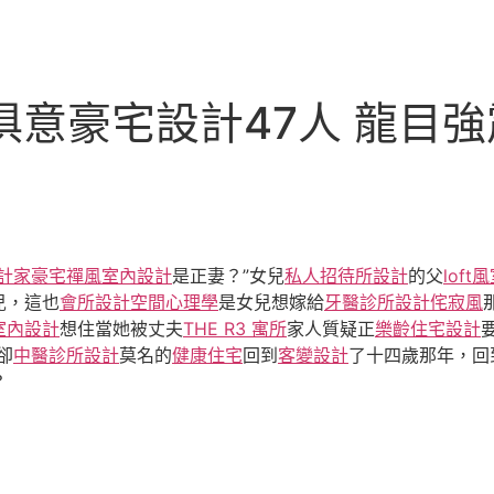
I俱意豪宅設計47人 龍目
計家豪宅
禪風室內設計
是正妻？”女兒
私人招待所設計
的父
lof
兒，這也
會所設計
空間心理學
是女兒想嫁給
牙醫診所設計
侘寂風
室內設計
想住當她被丈夫
THE R3 寓所
家人質疑正
樂齡住宅設計
卻
中醫診所設計
莫名的
健康住宅
回到
客變設計
了十四歲那年，回
？