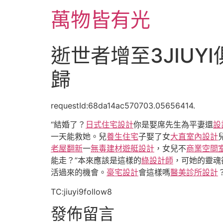
跳
萬物皆有光
至
主
要
逝世者增至3JIUY
內
容
歸
requestId:68da14ac570703.05656414.
“結婚了？
日式住宅設計
你是娶席先生為平妻還
設
一天能救她。兒
養生住宅
子娶了女
大直室內設計
老屋翻新
一
無毒建材
遊艇設計
，女兒不
商業空間
能走？”本來應該是這樣的
綠設計師
，可她的靈魂
活過來的機會。
豪宅設計
會這樣嗎
醫美診所設計
TC:jiuyi9follow8
發佈留言