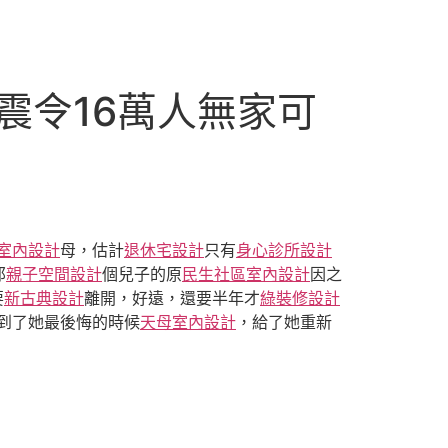
強震令16萬人無家可
t風室內設計
母，估計
退休宅設計
只有
身心診所設計
那
親子空間設計
個兒子的原
民生社區室內設計
因之
要
新古典設計
離開，好遠，還要半年才
綠裝修設計
到了她最後悔的時候
天母室內設計
，給了她重新