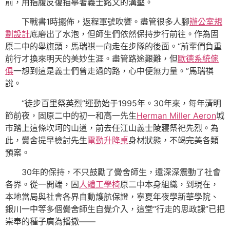
前，用指腹反復描摹著義士銘文的溝壑。
下戰書1時擺佈，返程軍號吹響。盡管很多人腳
辦公室規
劃設計
底磨出了水泡，但師生們依然保持步行前往。作為固
原二中的舉旗頭，馬瑞祺一向走在步隊的後面。“前輩們負重
前行才換來明天的美妙生涯。盡管路途艱難，但
歐德系統傢
俱
一想到這是義士們曾走過的路，心中便無力量。”馬瑞祺
說。
“徒步百里祭英烈”運動始于1995年。30年來，每年清明
節前夜，固原二中的初一和高一先生
Herman Miller Aeron
城
市踏上這條坎坷的山道，前去任江山義士陵寢祭祀先烈。為
此，黌舍提早檢討先生
電動升降桌
身材狀態，不竭完美各類
預案。
30年的保持，不只鼓勵了黌舍師生，還深深震動了社會
各界。從一開端，固
人體工學椅
原二中本身組織，到現在，
本地當局與社會各界自動護航保證，寧夏年夜學新華學院、
銀川一中等多個黌舍師生自覺介入，這堂“行走的思政課”已把
崇奉的種子廣為播撒——