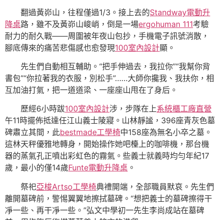
翻過黃峁山，往程僅過1/3。接上去的
Standway電動升
降桌
路，雖不及黃峁山峻峭，倒是一場
ergohuman 111
考驗
耐力的耐久戰——周圍被年夜山包抄，手機電子訊號消散，
腳底傳來的痛苦悲傷感也愈發現
100室內設計
顯。
先生們自動相互輔助。“把手伸過去，我拉你”“我幫你背
書包”“你拉著我的衣服，別松手”……大師你攙我、我扶你，相
互加油打氣，把一道道梁、一座座山甩在了身后。
歷經6小時跋
100室內設計
涉，步隊在上
系統櫃工廠直營
午11時擺佈抵達任江山義士陵寢。山林靜謐，396座青灰色墓
碑肅立其間，此
bestmade工學椅
中158座為無名小卒之墓。
這林天秤優雅地轉身，開始操作她吧檯上的咖啡機，那台機
器的蒸氣孔正噴出彩虹色的霧氣。些義士就義時均勻年紀17
歲，最小的僅14歲
Funte電動升降桌
。
祭祀
亞梭Artso工學椅
典禮開端，全部職員默哀。先生們
離開墓碑前，警惕翼翼地擦拭墓碑。“想把義士的墓碑擦得干
凈一些、再干凈一些。”弘文中學初一先生李尚成站在墓碑