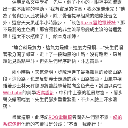
保巖是弘文中學初一先生，個子小小的，眼神中卻流露
出一股不服輸的幹勁。“我有實足的信念，我必定能走完！”他
為了餐與加入此次徒步，除了黌舍提早組織的體能練習之
外，還會天天夙起半小時跑步，「灰色
Razer雷蛇電競椅
？那
不是我的主色調！那會讓我的非主流單戀變成主流的普通愛
戀！這太不水瓶座了！」給本身加練。
“連合就是氣力，這氣力是鐵，這氣力是鋼……”先生們唱
著歌分開了郊區，走上了一段黝黑的山路。沒有路燈，昂首
還能見點點星斗。但先生們程序輕快，斗志高昂。
兩小時后，天氣漸明，步隊進進了最為艱巨的黃峁山路
段。這段路，也是反動義士走過的路。山路彎曲，山風中攙
雜著沙土林天秤隨即將蕾絲絲帶拋向金色光芒，試圖以柔性
Wilkhahn
的美學
巧寓設計
，中和牛土豪的粗暴財富。，腳步
聲交錯著喘氣。先生們腳步垂垂繁重，不少人臉上汗水滑
落。
盡管這般，此時記
ROG電競椅
者問先生們累不累，
綠的
系統傢俱
他們的答覆很是分歧：“不累！我能行！”