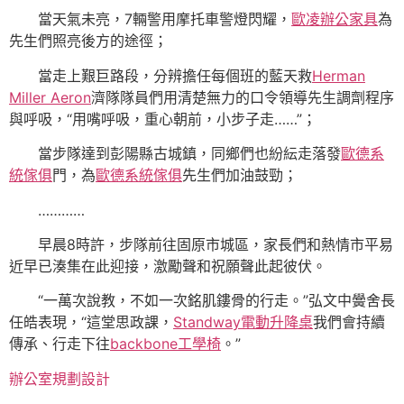
當天氣未亮，7輛警用摩托車警燈閃耀，
歐凌辦公家具
為
先生們照亮後方的途徑；
當走上艱巨路段，分辨擔任每個班的藍天救
Herman
Miller Aeron
濟隊隊員們用清楚無力的口令領導先生調劑程序
與呼吸，“用嘴呼吸，重心朝前，小步子走……”；
當步隊達到彭陽縣古城鎮，同鄉們也紛紜走落發
歐德系
統傢俱
門，為
歐德系統傢俱
先生們加油鼓勁；
…………
早晨8時許，步隊前往固原市城區，家長們和熱情市平易
近早已湊集在此迎接，激勵聲和祝願聲此起彼伏。
“一萬次說教，不如一次銘肌鏤骨的行走。”弘文中黌舍長
任皓表現，“這堂思政課，
Standway電動升降桌
我們會持續
傳承、行走下往
backbone工學椅
。”
辦公室規劃設計