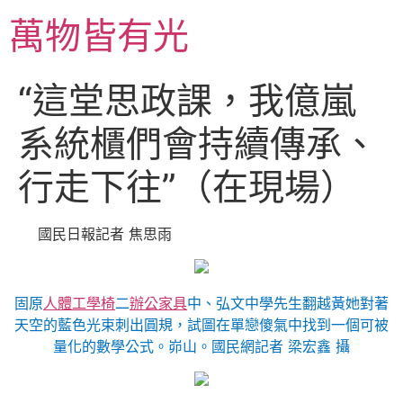
跳
萬物皆有光
至
主
要
“這堂思政課，我億嵐
內
容
系統櫃們會持續傳承、
行走下往”（在現場）
國民日報記者 焦思雨
固原
人體工學椅
二
辦公家具
中、弘文中學先生翻越黃她對著
天空的藍色光束刺出圓規，試圖在單戀傻氣中找到一個可被
量化的數學公式。峁山。國民網記者 梁宏鑫 攝