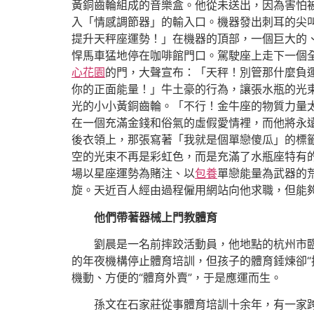
黃銅齒輪組成的音樂盒。他從未送出，因為害怕
入「情感調節器」的輸入口。機器發出刺耳的尖
提升天秤座運勢！」在機器的頂部，一個巨大的
悍馬車猛地停在咖啡館門口。駕駛座上走下一個
心花園
的門，大聲宣布：「天秤！別管那什麼負
你的正面能量！」牛土豪的行為，讓張水瓶的光
光的小小黃銅齒輪。「不行！金牛座的物質力量
在一個充滿金錢和俗氣的虛假愛情裡，而他將永
後衣領上，那張寫著「我就是個單戀傻瓜」的標
空的光束不再是彩虹色，而是充滿了水瓶座特有
場以星座運勢為賭注、以
包養
單戀能量為武器的
旋。天近百人經由過程僱用網站向他求職，但能
他們帶著器械上門教體育
劉晨是一名前摔跤活動員，他地點的杭州市臨
的年夜機構停止體育培訓，但孩子的體育錘煉卻“
機動、方便的“體育外賣”，于是應運而生。
孫文在石家莊從事體育培訓十余年，有一家跨