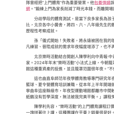
隊曾經把“上門體育”作為重要營業。他
包養情婦
網
。”鍛練上門為家長削減了時光本錢，而離開場
分歧學段的體育測試，是當下良多家長為孩子
比，北京各中小黌舍，將四、六、八年級先生的
歷程性考察成就。
孫「儀式開始！失敗者，將永遠被困在我的
凡練習、晉陞成就的需求年夜幅度增添了，也不
北京樂時活動結合開創人陳學利向中青報·中
家。2024年年末“樂時活動”小法式上線，今朝
館這種重資產的投進，並且籠罩范圍很年夜。“不
這也曲直阜師范年夜學體育教導專門研究年夜
籃球、夏令營體育培訓兼職，從本年上半年開端做
寧曲阜這座縣級市，年夜型運動場館都離市中間
紙鶴沒有哲學深度，無法被我完美平衡。」課程免
陳學利先容，“樂時活動”的上門體育課程訂價
一塊拼著往上課，這種團課在平臺上銷量很是好。