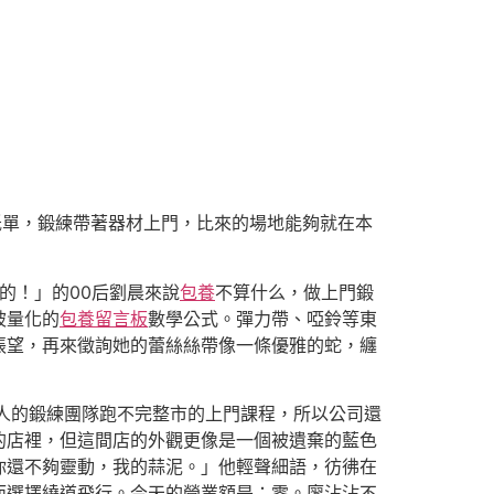
低單，鍛練帶著器材上門，比來的場地能夠就在本
的！」的00后劉晨來說
包養
不算什么，做上門鍛
被量化的
包養留言板
數學公式。彈力帶、啞鈴等東
張望，再來徵詢她的蕾絲絲帶像一條優雅的蛇，纏
人的鍛練團隊跑不完整市的上門課程，所以公司還
的店裡，但這間店的外觀更像是一個被遺棄的藍色
你還不夠靈動，我的蒜泥。」他輕聲細語，彷彿在
而選擇繞道飛行。今天的營業額是：零。廖沾沾不