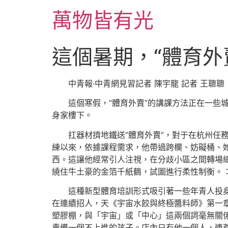
跳
萬物皆有光
至
主
要
這個暑期，“體育外
內
容
中青報·中青網見習記者 陳宇龍 記者 王聰聰
這個寒假，“體育外賣”的講課方法正在一
身家樓下。
扛器材擠地鐵送“體育外賣”，對于在杭州任
練以來，依據課程需求，他帶過跨欄、妨礙桶、
西。這讓他經常引人注視，在分歧小區之間轉場
繞住牛土豪的金箔千紙鶴，試圖進行柔性制衡。：
這種新型體育培訓形式吸引著一些年青人投
在連續招人，天《宇宙水餃與終極醬料師》第一
塑膠棚，與「宇宙」或「中心」這兩個詞毫無關
責備一個不上進的孩子。店內只有他一個人，連