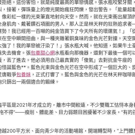
被拒絕。這份害怕，就是純度最高的單戀情感。張水瓶咬緊牙關
叫，接著，彈珠臺上的燈光開始瘋狂閃爍，發出警告。「能量超
、像彩虹一樣的光束筆直地射向天空。然而，就在光束衝出屋頂
全身肌肉、戴著鑽石項圈的男人，那人正是林天秤的狂熱追求者
運勢！我已經用一百噸的純金箔買下了今天所有的壞運氣！」「
束在空中瞬間扭曲，與一種夾雜著銅臭味的金色光芒對撞。天空
太強了！我的單戀被汙染了！」張水瓶大喊。他知道，如果牛土
遠失去機會。張
包養甜心網
水瓶看向那機器，還剩下最後一個可
籤，丟了進去。他必須用自己最真實的「傻氣」去對抗金牛座的
的怪誕藍色**。藍色光束與金色光芒在空中形成了一個巨大的、
荒唐戰爭
包養妹
，正式打響了。藍色與金色的光芒在林天秤咖啡
夠只篩出一兩個適合的鍛練。
平區是2021年才成立的，離市中間較遠，不少雙職工怙恃本
拖不得”——瘦削、體能差、目力弱題目困擾著不少家長，“有的
越200平方米、面向青少年的活動場館，開端轉型時，“上門體