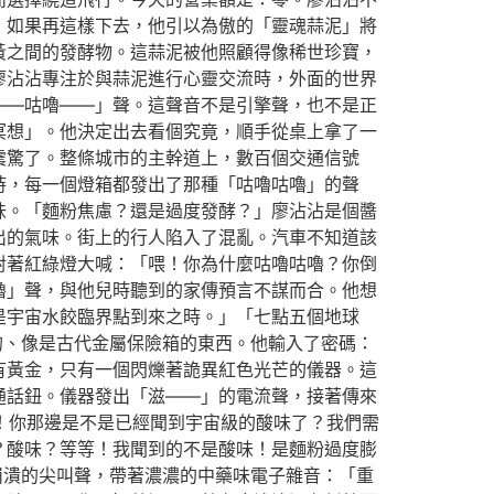
，如果再這樣下去，他引以為傲的「靈魂蒜泥」將
黃之間的發酵物。這蒜泥被他照顧得像稀世珍寶，
廖沾沾專注於與蒜泥進行心靈交流時，外面的世界
——咕嚕——」聲。這聲音不是引擎聲，也不是正
冥想」。他決定出去看個究竟，順手從桌上拿了一
震驚了。整條城市的主幹道上，數百個交通信號
時，每一個燈箱都發出了那種「咕嚕咕嚕」的聲
味。「麵粉焦慮？還是過度發酵？」廖沾沾是個醬
出的氣味。街上的行人陷入了混亂。汽車不知道該
對著紅綠燈大喊：「喂！你為什麼咕嚕咕嚕？你倒
嚕」聲，與他兒時聽到的家傳預言不謀而合。他想
是宇宙水餃臨界點到來之時。」「七點五個地球
的、像是古代金屬保險箱的東西。他輸入了密碼：
有黃金，只有一個閃爍著詭異紅色光芒的儀器。這
通話鈕。儀器發出「滋——」的電流聲，接著傳來
務！你那邊是不是已經聞到宇宙級的酸味了？我們需
？酸味？等等！我聞到的不是酸味！是麵粉過度膨
崩潰的尖叫聲，帶著濃濃的中藥味電子雜音：「重