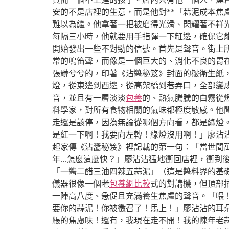
安的不是店裡的生意，而是他對**「蒜泥成本焦
難以為繼。他拿著一把被磨得光滑、閃耀著不祥
每隔三小時，他就要用手指彈一下缸邊，確保它能
開始發出一些不對勁的信號。首先是聲音。街上
常的鳴笛聲，而像是一個巨大的、消化不良的胃
張髒兮兮的，印著《沾醬秘笈》封面的皺衛生紙
燈，從東邊到西邊，從高架橋到巷弄口，全部變
音，並且有一層淡淡
包養
的、熱氣騰騰的白霧從
料學家，對所有食物相關的氣味都極度敏感。他
走還是該停，因為無論從哪個方向看，都是綠燈
是紅一下啊！我要向左轉！綠燈沒用啊！」廖沾
起家傳《沾醬秘笈》裡記載的第一句：「當世間
年…怎麼這麼快？」廖沾沾猛地衝回店裡，衝到
「一醬二醋三油四辣五蒜泥」（這是醬料界的基
儀器很像一個老
包養網比較
式的對講機，但頂部
一陣高八度、急促且充滿養生焦慮的聲音。「喂！
要你的蒜泥！你被徵召了！馬上！」廖沾沾的耳
脹的焦慮味！還有，我現在走不開！我的陳年老蒜