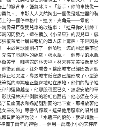
牆上的掀背車，語氣冰冷。「新手，你的車技像一
的勇氣。」車影大人突然掏出一個像是遙控器的裝
面上的一個停車格中。這次，夾角是——零度。
一輛像是巨型嬰兒車的改造車：「這是你的訓練工
那輛閃閃發光、還在播放《小星星》的嬰兒車，感
那張覆蓋著七層舊報紙的單人床上驚醒，不是因為
意！由於月球剛剛打了一個噴嚏，您的戀愛機率從
，充滿了戲劇性的絕望。張水瓶，一個典型的水瓶
平衡美學」咖啡館的林天秤。林天秤完美得像是從
。他衝到窗邊，往外看去。整座城市已經因為這個
法停止地哭泣，導致城市低窪處已經形成了小型潟
裝筆挺的摩羯座正整齊地站在原地，他們的鞋子裡
天秤的運勢越差，他那股積壓已久、無處安放的單
、形狀是林天秤側臉的粉紅色蘑菇。他必須在今天
滿了星座圖表和過期甜甜圈的地下室，那裡放著他
處女座勿碰」等警告標籤。這是他用廢棄的唱片機
抗那負面的運勢波。「水瓶座的優勢，就是超脫一
秤準備了兩年的禮物：一個用一萬塊小小的天秤座