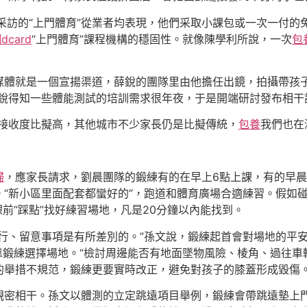
采訪的“上門體育”從業者均表現，他們采取小課包或一次一付的
card
“上門體育”課程機構的穩固性。就像陳學利所說，一次
包
媒體就是一個宣揚渠道，薛銳的團隊里由他擔任出鏡，拍攝帶孩子
薛銳得知一些體能測試的培訓需求很年夜，于是開端研討發布相干
）接收度比擬高，其他城市不少家長仍是比擬傳統，
包養
我們也在
婦
，應家長請求，劉晨團隊的鍛練有的在早上6點上課，有的早晨
“新小區里面配套都蠻好的”，跑道和體育廣場合適練習。假如
前“踩點”找好練習場地，凡是20分鐘以內能找到。
實行、留意事項是有所差別的。”孫文說，鍛練起首會對場地的平
需求靠鍛練選擇場地。“檢討周邊能否有地面墜物風險、棱角、過往
的舉措不規范，鍛練更要實時改正，避免對孩子的膝蓋形成毀傷
親密相干。孫文以體測的立定跳遠項目舉例，鍛練會帶跳遠墊上