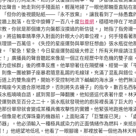
發出聲音。她走到何手殘面前，輕蔑地掃了一眼他那輛垂直貼在
」「但你的後視鏡貼紙——『永不放棄』，讓我看到了一絲愚蠢
從牆上脫落，在空中旋轉了一百八十度
包養網
，穩穩地停在了地
宗教，你就是那個連方向盤都沒摸過的新信徒。」她指了指旁邊
內，將這輛車精準停入對面的針眼大小的車位裡。」何手殘看著
無理頭一百萬倍。《失控的星座運勢與單戀狂想曲》張水瓶從他
聲。「緊急！緊急！今日星座運勢超級大修正！所有天秤座請注
七！」廣播員的聲音聽起來像是一個正在經歷中年危機的雙子座
壓力症候群」後的標準反應。他單戀著住在隔壁棟、經營一家「
，則像一團被獅子座暴君隨意亂踢的毛線球，充滿了混亂與錯位
街道上的雙魚座們，開始不受控制地流下鹹鹹的海水淚，他們無
摩羯座今天適合原地踏步，否則將失去襪子」的指令。數百名西
張水瓶喃喃自語，感到胃部一陣翻騰，他知道這代表著什麼。林
愛運勢跌至百分之二十，張水瓶就發現他的廚房裡長滿了巨大的
他那份單戀就會變成某種具備攻擊性的實體。他緊張地跑進他堆
一個像是老式彈珠臺的機器前，上面貼滿了「巨蟹座已哭」、「
節器」。他必須輸入一種極具感染力的正面情緒作為燃料，來抵
啊！」他絕望地低吼。他看了一眼腳邊。那裡放著一個他為林天