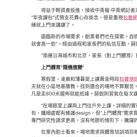
得益于輕資產投進，接收中青報·中青網記者
“年夜課包”式預支花費心存掛念，很是重視
包養網d
練就上門來講課了。
面臨新的市場需求，創業者們也在探索。自
就會高一些”。經由過程和家長們的私信互動，
“南邊沿海城市和北京，家長（對上門體育
上門體育“隨機應變”
寒假里，凌晨和薄暮是上課黃金時段
包養情
天就在小區地基層教。找到適合的場地不算艱苦。
凡是走800米擺佈就能抵達。薛銳則習氣在每次課
“在場館里上課與上門往戶外上課，詳細的
包，纖細處都有維護design，但“上門體育”
專門研究性請求更高，沒有地膠的情形下，騰躍
在業內助士看來，場地需求與體育培訓項目