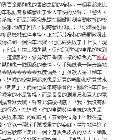
間專賣金屬雕像的畫廊之間的窄巷。一個看起來比
的車載語音系統發出了令人不快的女聲：「警告，
音系統，而是那兩塊永遠在關鍵時刻自動收折的後
，優雅地縮了回去。同時發出低語：「你還是別看
的多層機械式停車塔，正在那片窄巷的盡頭散發出
被傳送到一個泊車地獄。他已經失敗了十七次。現
。」他沒有撞上獨角獸，但他那顫抖的車尾卻擦到
，一道濃郁的、像薄荷口香糖一樣的綠色光芒
甜心
角獸雕像一臉困惑的表情。何手殘感覺一陣天旋地
第零點零零零零零九度偏差。」落款人是「倒車
格。這裡的空氣聞起來像是新買的輪胎和劣質香水
是「叭叭」，而是他童年時學會的、關於泊車口訣
手裡拿的不是警棍，而是長長的測量尺和巨大的電
個擴音器大喊，聲音充滿機械感。「我、我沒有斜
元的行為，在這裡，你的車體與停車線的夾角是
次失敗集錦》的紀錄片，直到哭泣為止。就在這
聲，它以一種近乎蔑視重力的姿態，精準地停進了
車的駕駛座上走出一個全身黑色皮衣的女人，她戴
過一樣，完美地落在網格線上。「車影大人！」泊