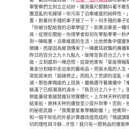
車警察們立刻立正站好，連測量尺都顫抖著不敢
團混亂的毛線球。你污染了泊車維度的純粹性。
置，對著何手殘的車子按了一下。何手殘的車子
「你被分配給我的泊車學徒了。如果泊車是一種
具，從現在開始，你得學會如何在零點零零一秒
到一陣眩暈。泊車維度的生活，比他想象中還要
鬧鐘，而是因為屋頂傳來了一陣震耳欲聾的廣播
昨日的百分之九十九點九，陡降至負百分之八十
座，立刻感到一陣恐慌，這是他患有「星座預報
黃金分割線中走出來的藝術品。而張水瓶的人生
突如其來的「超級修正」而陷入了荒謬的混亂。
湖。那些摩羯座的上班族，嚴格遵守著廣播中「
裝滿了已經潮濕的淚水。「負百分之八十七？」
戀能量就會越發瘋狂地實體化。上次林天秤的戀
結束前，將林天秤的運勢至少提升到零。否則，
的秘密武器。「我需要星象學輔助儀！」他衝到
和一個不知名的外星計算器改造而成的「情感調
切的理性與冷靜…才怪！我只有一腔熱血的傻氣