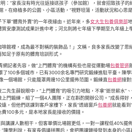
說明：“家長沒有時光往返接送孩子（參加館），就會招致孩子的
館，在綠植多的公園、小區活動，“視野坦蕩，活動狀況和心思是
下單“體育外賣”的一年夜緣由。近年來，多
女大生包養俱樂部
體質安康測試成果計進中考；河北則將七年級下學期至九年級上
咖啡館裡，成為最不對稱的裝飾品！」文稱，良多家長改變了思緒
再知足于原有的體育培訓形式。
青網記者先容，做“上門體育”的機構有些也是從運動場
包養管道
籠罩了100多個城市，已有3000余名專門研究鍛練進駐平臺。陳
像一個場館，只能籠罩周邊10公里擺佈范圍。鍛練直
包養網
接對
二先生薛銳眼中，“上門體育”的吸引力地點，不拿“逝世薪水”
上門鍛練，組了一個4人團隊，正在斟酌開辦公司。“成長得好
較遠，但他們送課到客戶家樓下，家長“透過窗戶
包養網
就能看到
費100多元，是本地家長能接收的價錢。
與講課人數相干，但客單價比場館更低，一對一課程低40%擺佈，
”陳學利說，有家長倡議拼團后，會把團課鏈接發到本身的小區群