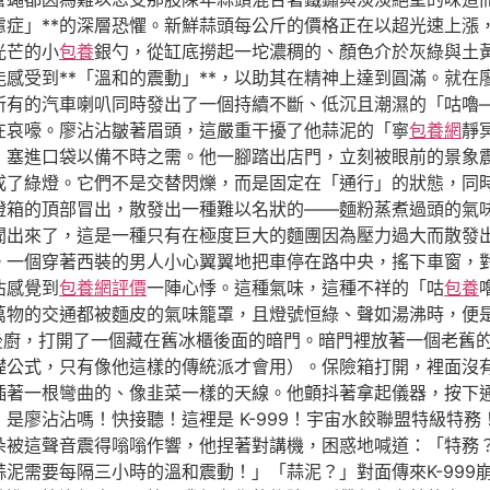
慮症」**的深層恐懼。新鮮蒜頭每公斤的價格正在以超光速上漲
光芒的小
包養
銀勺，從缸底撈起一坨濃稠的、顏色介於灰綠與土
感受到**「溫和的震動」**，以助其在精神上達到圓滿。就在
所有的汽車喇叭同時發出了一個持續不斷、低沉且潮濕的「咕嚕
在哀嚎。廖沾沾皺著眉頭，這嚴重干擾了他蒜泥的「寧
包養網
靜
，塞進口袋以備不時之需。他一腳踏出店門，立刻被眼前的景象
成了綠燈。它們不是交替閃爍，而是固定在「通行」的狀態，同
燈箱的頂部冒出，散發出一種難以名狀的——麵粉蒸煮過頭的氣
聞出來了，這是一種只有在極度巨大的麵團因為壓力過大而散發
。一個穿著西裝的男人小心翼翼地把車停在路中央，搖下車窗，
沾感覺到
包養網評價
一陣心悸。這種氣味，這種不祥的「咕
包養
萬物的交通都被麵皮的氣味籠罩，且燈號恒綠、聲如湯沸時，便
後廚，打開了一個藏在舊冰櫃後面的暗門。暗門裡放著一個老舊
礎公式，只有像他這樣的傳統派才會用）。保險箱打開，裡面沒
插著一根彎曲的、像韭菜一樣的天線。他顫抖著拿起儀器，按下
是廖沾沾嗎！快接聽！這裡是 K-999！宇宙水餃聯盟特級特
朵被這聲音震得嗡嗡作響，他捏著對講機，困惑地喊道：「特務
泥需要每隔三小時的溫和震動！」「蒜泥？」對面傳來K-999