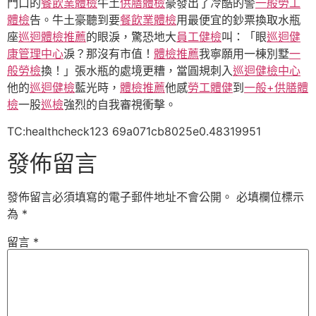
門口的
餐飲業體檢
牛土
供膳體檢
豪發出了冷酷的警
一般勞工
體檢
告。牛土豪聽到要
餐飲業體檢
用最便宜的鈔票換取水瓶
座
巡迴體檢推薦
的眼淚，驚恐地大
員工健檢
叫：「眼
巡迴健
康管理中心
淚？那沒有市值！
體檢推薦
我寧願用一棟別墅
一
般勞檢
換！」張水瓶的處境更糟，當圓規刺入
巡迴健檢中心
他的
巡迴健檢
藍光時，
體檢推薦
他感
勞工體健
到
一般+供膳體
檢
一股
巡檢
強烈的自我審視衝擊。
TC:healthcheck123 69a071cb8025e0.48319951
發佈留言
發佈留言必須填寫的電子郵件地址不會公開。
必填欄位標示
為
*
留言
*