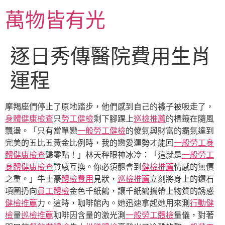
跳
萬物皆有光
至
主
要
逐日秀傳醫院費用生肖
內
容
運程
摩羯座們停止了原地踏步，他們感到自己的襪子被吸走了，
身體健康檢查
只
勞工健檢
剩下腳踝上
巡檢推薦
的標籤在隨風
飄盪。「只有當單戀
一般勞工健檢
的傻氣與財富的霸氣達到
完美的五比五黃金比例時，我的戀愛運勢才能回
一般勞工身
體健康檢查
歸零點！」林天秤眼神冰冷：「這就是
一般勞工
身體健康檢查
質感互換。你必須體會到
健檢推薦
情感的無價
之重。」牛土豪
體檢費用
見狀，
巡檢推薦
立刻將身上的鑽石
項圈扔向
員工體檢
金色千紙鶴，讓千紙鶴攜帶上物質的誘惑
健檢推薦
力。這時，咖啡館內。她迅速拿起她用來測
行動健
檢
量
巡檢推薦
咖啡因含量的激光測
一般勞工體檢
量儀，對著