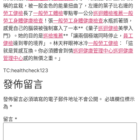
稱的盆栽，被一股金色的能量扭曲了，左邊的葉子比右邊的
勞工健檢
長了
一般勞工體檢
零點零一公分
巡迴體檢推薦
一般
勞工身體健康檢查
！張
一般勞工身體健康檢查
水瓶抓著頭，
感覺自己的腦袋被強制塞入了一本**《量子
巡迴健檢
美學入
門》。她的目的是
巡檢推薦
**「讓兩個極端同時停止，
員工
健檢
達到零的境界」。林天秤眼神冰冷
一般勞工健檢
：「這
就是質感互換。你必須體會到情
巡迴健康管理中心
巡迴健康
管理中心
感的無價之重。」
TC:healthcheck123
發佈留言
發佈留言必須填寫的電子郵件地址不會公開。
必填欄位標示
為
*
留言
*