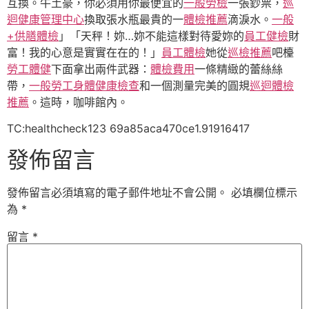
互換。牛土豪，你必須用你最便宜的
一般勞檢
一張鈔票，
巡
迴健康管理中心
換取張水瓶最貴的一
體檢推薦
滴淚水。
一般
+供膳體檢
」「天秤！妳…妳不能這樣對待愛妳的
員工健檢
財
富！我的心意是實實在在的！」
員工體檢
她從
巡檢推薦
吧檯
勞工體健
下面拿出兩件武器：
體檢費用
一條精緻的蕾絲絲
帶，
一般勞工身體健康檢查
和一個測量完美的圓規
巡迴體檢
推薦
。這時，咖啡館內。
TC:healthcheck123 69a85aca470ce1.91916417
發佈留言
發佈留言必須填寫的電子郵件地址不會公開。
必填欄位標示
為
*
留言
*