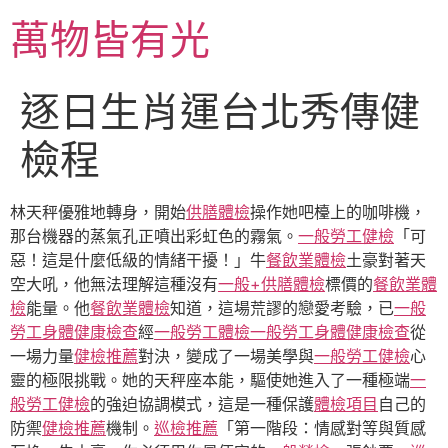
跳
萬物皆有光
至
主
要
逐日生肖運台北秀傳健
內
容
檢程
林天秤優雅地轉身，開始
供膳體檢
操作她吧檯上的咖啡機，
那台機器的蒸氣孔正噴出彩虹色的霧氣。
一般勞工健檢
「可
惡！這是什麼低級的情緒干擾！」牛
餐飲業體檢
土豪對著天
空大吼，他無法理解這種沒有
一般+供膳體檢
標價的
餐飲業體
檢
能量。他
餐飲業體檢
知道，這場荒謬的戀愛考驗，已
一般
勞工身體健康檢查
經
一般勞工體檢
一般勞工身體健康檢查
從
一場力量
健檢推薦
對決，變成了一場美學與
一般勞工健檢
心
靈的極限挑戰。她的天秤座本能，驅使她進入了一種極端
一
般勞工健檢
的強迫協調模式，這是一種保護
體檢項目
自己的
防禦
健檢推薦
機制。
巡檢推薦
「第一階段：情感對等與質感