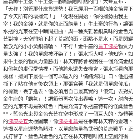
座霸總牛土豪。牛土豪一腳踢開咖啡館的門，大聲宣布：
「天秤！別管那什麼負運勢！我已經用一百噸的純金箔買下
了今天所有的壞運氣！」「從現在開始，你的運勢由我主
宰！我的金錢，就是你的正面能量！」牛土豪的行為，讓張
水瓶的光束在空中瞬間扭曲，與一種夾雜著銅臭味的金色光
芒對撞。天空開始下起了荒謬的雨。雨點不是水，而是閃耀
著淚光的小小黃銅齒輪。「不行！金牛座的
員工健檢
物質力
量太強了！我的單戀被汙染了！」張水瓶大喊。他知道，如
果牛土豪的物質力量勝出，林天秤將會被困在一個充滿金錢
和俗氣的虛假愛情裡，而他將永遠失去機會。張水瓶看向那
機器，還剩下最後一個可以輸入的「情緒燃料」口。他迅速
撕下了貼在他背後衣領上，那張寫著「我就是個單戀傻瓜」
的標籤，丟了進去。他必須用自己最真實的「傻氣」去對抗
金牛座的「霸氣」！調節器再次發出轟鳴，這一次，射向天
空的光束不再是彩虹色，而是充滿了水瓶座特有的怪誕藍色
**。藍色光束與金色光芒在空中形成了一個巨大的、旋轉著
的
健康檢查
太極圖案，像
健檢推薦
是在爭奪林天秤的靈魂。
這場以星座運勢為賭注、以單戀能量為武器的荒唐戰爭，正
式打響了。藍色與金色的光芒在林天秤咖啡館上空劇烈衝