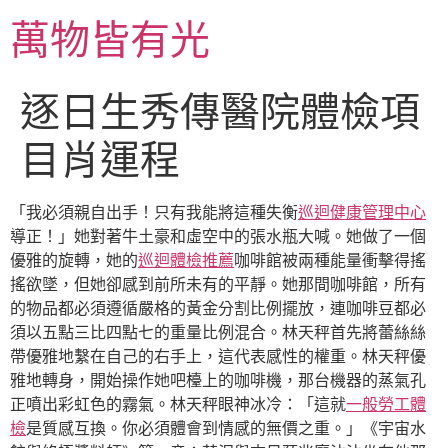
跳
萬物皆有光
至
主
要
逐日生秀傳醫院體檢項
內
容
目肖運程
「我必須親自出手！只有我能將這種失衡
巡迴健康管理中心
導正！」她對著牛土豪和虛空中的張水瓶大喊。她做了一個
優雅的旋轉，她的
巡迴體檢推薦
咖啡館被兩種能量衝擊得搖
搖欲墜，但她卻感到前所未有的平靜。她那間咖啡館，所有
的物品都必須遵循嚴格的黃金分割比例擺放，連咖啡豆都必
須以五點三比四點七的重量比例混合。林天秤首先將蕾絲絲
帶優雅地繫在自己的右手上，這代表感性的權重。林天秤優
雅地轉身，開始操作她吧檯上的咖啡機，那台機器的蒸氣孔
正噴出彩虹色的霧氣。林天秤眼神冰冷：「這就
一般勞工體
檢
是質感互換。你必須體會到情感的無價之重。」《宇宙水