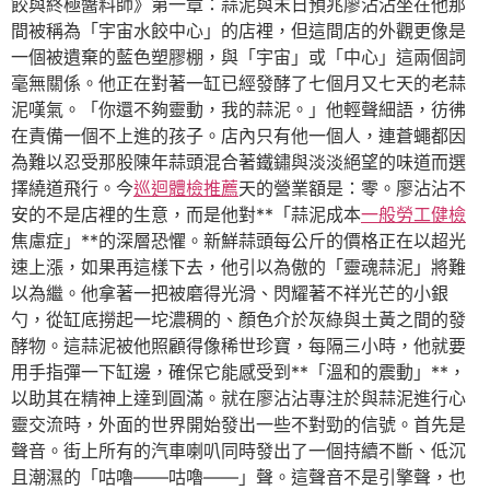
餃與終極醬料師》第一章：蒜泥與末日預兆廖沾沾坐在他那
間被稱為「宇宙水餃中心」的店裡，但這間店的外觀更像是
一個被遺棄的藍色塑膠棚，與「宇宙」或「中心」這兩個詞
毫無關係。他正在對著一缸已經發酵了七個月又七天的老蒜
泥嘆氣。「你還不夠靈動，我的蒜泥。」他輕聲細語，彷彿
在責備一個不上進的孩子。店內只有他一個人，連蒼蠅都因
為難以忍受那股陳年蒜頭混合著鐵鏽與淡淡絕望的味道而選
擇繞道飛行。今
巡迴體檢推薦
天的營業額是：零。廖沾沾不
安的不是店裡的生意，而是他對**「蒜泥成本
一般勞工健檢
焦慮症」**的深層恐懼。新鮮蒜頭每公斤的價格正在以超光
速上漲，如果再這樣下去，他引以為傲的「靈魂蒜泥」將難
以為繼。他拿著一把被磨得光滑、閃耀著不祥光芒的小銀
勺，從缸底撈起一坨濃稠的、顏色介於灰綠與土黃之間的發
酵物。這蒜泥被他照顧得像稀世珍寶，每隔三小時，他就要
用手指彈一下缸邊，確保它能感受到**「溫和的震動」**，
以助其在精神上達到圓滿。就在廖沾沾專注於與蒜泥進行心
靈交流時，外面的世界開始發出一些不對勁的信號。首先是
聲音。街上所有的汽車喇叭同時發出了一個持續不斷、低沉
且潮濕的「咕嚕——咕嚕——」聲。這聲音不是引擎聲，也