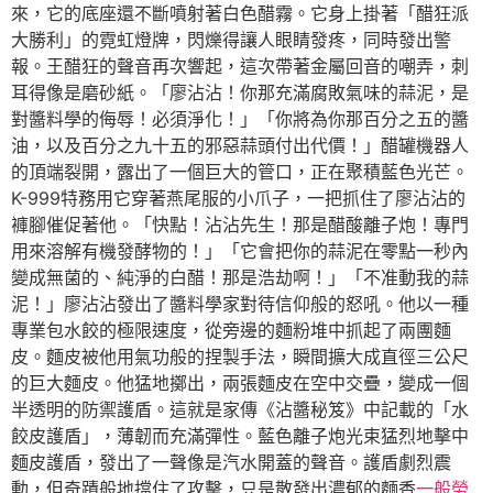
來，它的底座還不斷噴射著白色醋霧。它身上掛著「醋狂派
大勝利」的霓虹燈牌，閃爍得讓人眼睛發疼，同時發出警
報。王醋狂的聲音再次響起，這次帶著金屬回音的嘲弄，刺
耳得像是磨砂紙。「廖沾沾！你那充滿腐敗氣味的蒜泥，是
對醬料學的侮辱！必須淨化！」「你將為你那百分之五的醬
油，以及百分之九十五的邪惡蒜頭付出代價！」醋罐機器人
的頂端裂開，露出了一個巨大的管口，正在聚積藍色光芒。
K-999特務用它穿著燕尾服的小爪子，一把抓住了廖沾沾的
褲腳催促著他。「快點！沾沾先生！那是醋酸離子炮！專門
用來溶解有機發酵物的！」「它會把你的蒜泥在零點一秒內
變成無菌的、純淨的白醋！那是浩劫啊！」「不准動我的蒜
泥！」廖沾沾發出了醬料學家對待信仰般的怒吼。他以一種
專業包水餃的極限速度，從旁邊的麵粉堆中抓起了兩團麵
皮。麵皮被他用氣功般的捏製手法，瞬間擴大成直徑三公尺
的巨大麵皮。他猛地擲出，兩張麵皮在空中交疊，變成一個
半透明的防禦護盾。這就是家傳《沾醬秘笈》中記載的「水
餃皮護盾」，薄韌而充滿彈性。藍色離子炮光束猛烈地擊中
麵皮護盾，發出了一聲像是汽水開蓋的聲音。護盾劇烈震
動，但奇蹟般地擋住了攻擊，只是散發出濃郁的麵香
一般勞