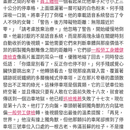
畫廊之間的窄巷。
員工體檢
一個看起來比他車子尺寸小上三
十公分的停車格，上面還灑著一層可疑的白色粉末。何手殘
深吸一口氣。將車子打了倒檔。他的車載語音系統發出了令
人不快的女聲：「警告，後方障礙物距離：無限趨近於
零。」「請考慮放棄治療。」他忽略了警告，開始緩慢地倒
車。他最討厭的不是語音系統，而是那兩塊永遠在關鍵時刻
自動收折的後視鏡。當他需要它們來判斷車體與那座價值不
菲的銅製獨角獸雕像之間的距離時，它們卻
一般勞工身體健
康檢查
像兩片羞澀的耳朵一樣，優雅地縮了回去。同時發出
低語：「你還是別看了，反正你也停不好。」何手殘感覺心
臟快要跳出來了。他轉頭看去，發現那座高聳入雲、覆蓋著
鏽跡斑斑鐵網的多層機械式停車塔，正在那片窄巷的盡頭散
發出不正常的綠光。這棟停車塔是個異類，它的三號車位始
終空著，並且傳說只要有人敢在它面前失敗十八次，就會被
傳送到一個泊車地獄。他已經
巡檢推薦
失敗了十七次。現在
是第十八次。他打了方向盤，車頭朝著銅獨角獸的方向猛地
偏
一般勞工健檢
轉。後視鏡發出最後的溫柔提醒：「再見，
世界。」他沒有撞上獨角獸，但他那顫抖的車尾卻擦到了停
車塔三號車位入口處的一根古老、佈滿苔蘚的柱子。不是撞