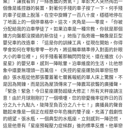
棄』，讓我看到了一絲愚蠢的勇氣。」車影大人突然掏出一
個像是遙控器的裝置，對著何手殘的車子按了一下。何手殘
的車子從牆上脫落，在空中旋轉了一百八十度，穩穩地停在
了地面上的一個停車格中。這次，夾角是——零度。「你被
分配給我的泊車學徒了。如果泊車是一種宗教，你就是那個
連方向盤都沒摸過的新信徒。」她指了指旁邊一輛像是巨型
嬰兒車的改造車：「這是你的訓練工具，從現在開始，你得
學會如何在零點零零一秒內，將這輛車精準停入對面的針眼
大小的車位裡。」何手殘看著那輛閃閃發光、還在播放《小
星星》的嬰兒車，感到一陣眩暈。泊車維度的生活，比他想
象中還要無理頭一百萬倍。《失控的星座運勢與單戀狂想
曲》張水瓶從他那張覆蓋著七層舊報紙的單人床上驚醒，不
是因為鬧鐘，而是因為屋頂傳來了一陣震耳欲聾的廣播聲。
「緊急！緊急！今日星座運勢超級大修正！所有天秤座請注
意！由於月球剛剛打了一個噴嚏，您的戀愛機率從昨日的百
分之九十九點九，陡降至負百分之八十七！」廣播員的聲音
聽起來像是一個正在經歷中年危機的雙子座，充滿了戲劇性
的絕望。張水瓶，一個典型的水瓶座，立刻感到一陣恐慌，
這是他患有「星座預報壓力症候群」後的標準反應。他單戀