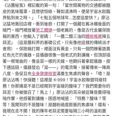
《沾醬秘笈》裡記載的第一句：「當世間萬物的交通都被麵
皮的氣味籠罩，且燈號恒綠、聲如湯沸時，便是宇宙水餃臨
界點到來之時。」「七點五個地球年…怎麼這麼快？」廖沾
沾猛地衝回店裡，衝到後廚，打開了一個藏在舊冰櫃後面的
暗門。暗門裡放著
勞工體健
一個老舊的、像是古代金屬保險
箱的東西。他輸入了密碼：「一醬二醋三油四
體檢推薦
辣五
蒜泥」（這是醬料界的基礎公式，只有像他這樣的傳統派才
會用）。保險箱打開，裡面沒有黃金，只有一個閃爍著詭異
紅色光芒的儀器。這儀器很像一個老式的對講機，但頂部插
著一根彎曲的、像韭菜一樣的天線。他顫抖著拿起儀器，按
下通話鈕。儀器發出「滋——」的電流聲，接著傳來一陣高
八度、急促且充
全身健康檢查
滿養生焦慮的聲音。「喂！是
廖沾沾嗎！快接聽！這裡是 K-999！宇宙水餃聯盟特級特
務！你那邊是不是已經聞到宇宙級的酸味了？我們需要你的
蒜泥！你被徵召了！馬上！」廖沾沾的耳朵被這聲音震得嗡
嗡作響，他捏著對講機，困惑地喊道：「特務？酸味？等
等！我聞到的不是酸味！是麵粉過度膨脹的焦慮味！還有，
我現在走不開！我的陳年老蒜泥需要每隔三小時的溫和震