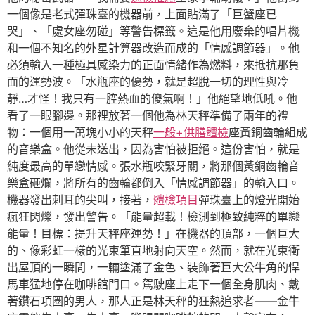
一個像是老式彈珠臺的機器前，上面貼滿了「巨蟹座已
哭」、「處女座勿碰」等警告標籤。這是他用廢棄的唱片機
和一個不知名的外星計算器改造而成的「情感調節器」。他
必須輸入一種極具感染力的正面情緒作為燃料，來抵抗那負
面的運勢波。「水瓶座的優勢，就是超脫一切的理性與冷
靜…才怪！我只有一腔熱血的傻氣啊！」他絕望地低吼。他
看了一眼腳邊。那裡放著一個他為林天秤準備了兩年的禮
物：一個用一萬塊小小的天秤
一般+供膳體檢
座黃銅齒輪組成
的音樂盒。他從未送出，因為害怕被拒絕。這份害怕，就是
純度最高的單戀情感。張水瓶咬緊牙關，將那個黃銅齒輪音
樂盒砸爛，將所有的齒輪都倒入「情感調節器」的輸入口。
機器發出刺耳的尖叫，接著，
體檢項目
彈珠臺上的燈光開始
瘋狂閃爍，發出警告。「能量超載！檢測到極致純粹的單戀
能量！目標：提升天秤座運勢！」在機器的頂部，一個巨大
的、像彩虹一樣的光束筆直地射向天空。然而，就在光束衝
出屋頂的一瞬間，一輛塗滿了金色、裝飾著巨大公牛角的悍
馬車猛地停在咖啡館門口。駕駛座上走下一個全身肌肉、戴
著鑽石項圈的男人，那人正是林天秤的狂熱追求者——金牛