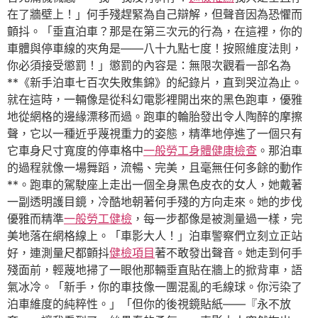
在了牆壁上！」何手殘趕緊為自己辯解，但聲音因為恐懼而
顫抖。「垂直泊車？那是在第三次元的行為，在這裡，你的
車體與停車線的夾角是——八十九點七度！按照維度法則，
你必須接受懲罰！」懲罰的內容是：無限次觀看一部名為
**《新手泊車七百次失敗集錦》的紀錄片，直到哭泣為止。
就在這時，一輛像是從科幻電影裡開出來的黑色跑車，優雅
地從網格的邊緣漂移而過。跑車的輪胎發出令人陶醉的摩擦
聲，它以一種近乎蔑視重力的姿態，精準地停進了一個只有
它車身尺寸寬度的停車格中
一般勞工身體健康檢查
。那泊車
的過程就像一場舞蹈，流暢、完美，且毫無任何多餘的動作
**。跑車的駕駛座上走出一個全身黑色皮衣的女人，她戴著
一副透明護目鏡，冷酷地朝著何手殘的方向走來。她的步伐
優雅而精準
一般勞工健檢
，每一步都像是被測量過一樣，完
美地落在網格線上。「車影大人！」泊車警察們立刻立正站
好，連測量尺都顫抖
健檢項目
著不敢發出聲音。她走到何手
殘面前，輕蔑地掃了一眼他那輛垂直貼在牆上的掀背車，語
氣冰冷。「新手，你的車技像一團混亂的毛線球。你污染了
泊車維度的純粹性。」「但你的後視鏡貼紙——『永不放