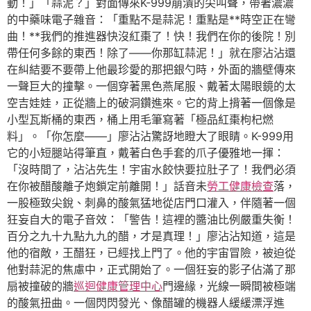
動！」「蒜泥？」對面傳來K-999崩潰的尖叫聲，帶著濃濃
的中藥味電子雜音：「重點不是蒜泥！重點是**時空正在彎
曲！**我們的推進器快沒紅棗了！快！我們在你的後院！別
帶任何多餘的東西！除了——你那缸蒜泥！」就在廖沾沾還
在糾結要不要帶上他最珍愛的那把銀勺時，外面的牆壁傳來
一聲巨大的撞擊。一個穿著黑色燕尾服、戴著太陽眼鏡的太
空吉娃娃，正從牆上的破洞鑽進來。它的背上揹著一個像是
小型瓦斯桶的東西，桶上用毛筆寫著「極品紅棗枸杞燃
料」。「你怎麼——」廖沾沾驚訝地瞪大了眼睛。K-999用
它的小短腿站得筆直，戴著白色手套的爪子優雅地一揮：
「沒時間了，沾沾先生！宇宙水餃快要拉肚子了！我們必須
在你被醋酸離子炮鎖定前離開！」話音未
勞工健康檢查
落，
一股極致尖銳、刺鼻的酸氣猛地從店門口灌入，伴隨著一個
狂妄自大的電子音效：「警告！這裡的醬油比例嚴重失衡！
百分之九十九點九九的醋，才是真理！」廖沾沾知道，這是
他的宿敵，王醋狂，已經找上門了。他的宇宙冒險，被迫從
他對蒜泥的焦慮中，正式開始了。一個狂妄的影子佔滿了那
扇被撞破的牆
巡迴健康管理中心
門邊緣，光線一瞬間被極端
的酸氣扭曲。一個閃閃發光、像醋罐的機器人緩緩漂浮進