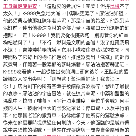
工身體健康檢查
。「這麵皮的延展性！完美！但撐
巡檢
不了
太久！」K-999焦急地大喊，中藥味更濃了。廖沾沾知道，
他必須帶走他那缸陳年老蒜泥，那是宇宙的希望。他跑到蒜
泥缸前，使出他搬運食材的全部力量，將那口比他還胖的缸
抱起。「走！K-999！我們要從後院逃跑！別再管你的紅棗
枸杞燃料了！」「不行！燃料是文明的基礎！沒了紅棗我飛
不遠！」吉娃娃特務抗議。它用小嘴咬住廖沾沾的衣領，同
時開啟了它背上的枸杞推進器。推進器發出「滋滋」的輕微
煎煮聲，伴隨著一股濃郁的蔘味爆發。廖沾沾抱著蒜泥缸、
K-999咬著他，一起從撞出來的洞口衝向後院。王醋狂的醋
罐機器人發出尖叫：「別想逃！醬油黨餘孽！我會追上
你！」店內剩下的所有空盤子被醋酸氣波震碎，發出了最後
的哀鳴。廖沾沾的宇宙冒險，就在這片蒜泥、中藥和醋酸的
混亂中，拉開了帷幕。《平行泊車維度：車位爭奪戰》何手
殘的人生，被兩個巨大的陰影籠罩著：停車費，以及平行泊
車。他那輛老舊的掀背車，彷彿繼承了他所有的駕駛焦慮，
從未在他需要時提供過任何幫助。今天，他面臨的是城市傳
說中最恐怖的挑戰，一條夾在理髮店與一間專賣金屬雕像的