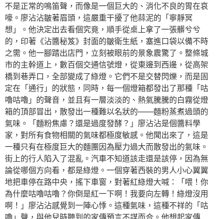
不是正常的鳴笛聲，而像是一個巨大的、消化不良的胃在哀
嚎。廖沾沾皺著眉頭，這嚴重干擾了他蒜泥的「寧靜冥
想」。他決定出去看個究竟，順手從桌上拿了一張髒兮兮
的，印著《沾醬秘笈》封面的皺衛生紙，塞進口袋以備不時
之需。他一腳踏出店門，立刻被眼前的景象震驚了。整條城
市的主幹道上，數百個交通信號燈，從東邊到西邊，從高架
橋到巷弄口，全部變成了綠燈。它們不是交替閃爍，而是固
定在「通行」的狀態，同時，每一個燈箱都發出了那種「咕
嚕咕嚕」的聲音，並且有一層淡淡的、熱氣騰騰的白霧從燈
箱的頂部冒出，散發出一種難以名狀的——麵粉蒸煮過頭的
氣味。「麵粉焦慮？還是過度發酵？」廖沾沾是個醬料學
家，對所有食物相關的氣味都極度敏感。他聞出來了，這是
一種只有在極度巨大的麵團因為壓力過大而散發出的氣味。
街上的行人陷入了混亂。汽車不知道該走還是該停，因為無
論從哪個方向看，都是綠燈。一個穿著西裝的男人小心翼翼
地把車停在路中央，搖下車窗，對著紅綠燈大喊：「喂！你
為什麼咕嚕咕嚕？你倒是紅一下啊！我要向左轉！綠燈沒用
啊！」廖沾沾感覺到一陣心悸。這種氣味，這種不祥的「咕
嚕」聲，與他兒時聽到的家傳預言不謀而合。他想起家傳