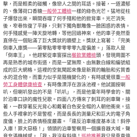
擊，而是輕柔的碰觸，像戀人之間的耳語。接著，一道濃郁
的、像薄荷口香糖
一般勞工體檢
一樣的綠色光芒。猛地從柱
子爆發出來，瞬間吞噬了何手殘和他的掀背車。光芒消失
後，窄巷恢復了平靜，只剩下獨角獸雕像一臉困惑的表情。
何手殘感覺一陣天旋地轉，等他回過神來，他的車子竟然垂
直停在一個貼滿了巨大獎狀的牆壁上。獎狀上寫著：「完美
倒車入庫獎——第零點零零零零零九度偏差。」落款人是
「倒車王」。他趕緊從車窗探出
餐飲業體檢
頭，發現周圍不
再是熟悉的城市街道，而是一望無際、由無數白線和編號組
成的巨大網格。這裡的空氣聞起來像是新買的輪胎和劣質香
水的混合物，而重力似乎是隨機變化的，有時感覺很重
一般
勞工身體健康檢查
，有時像漂浮在游泳池裡。他試圖按喇
叭，但喇叭發出的不是「叭叭」，而是他童年時學會的、關
於泊車口訣的魔性兒歌。四面八方傳來了刺耳的剎車聲，接
著，一群穿著反光背心和戴著白色安全帽的人朝他衝來。這
些人手裡拿的不是警棍，而是長長的測量尺和巨大的電子角
度儀，臉上的表情極度嚴肅。「違反泊車維度基本法！斜停
入庫！罪大惡極！」領頭的泊車警察用一個擴音器大喊，聲
音充滿機械感。「我、我沒有斜停！
巡檢推薦
我只是垂直停