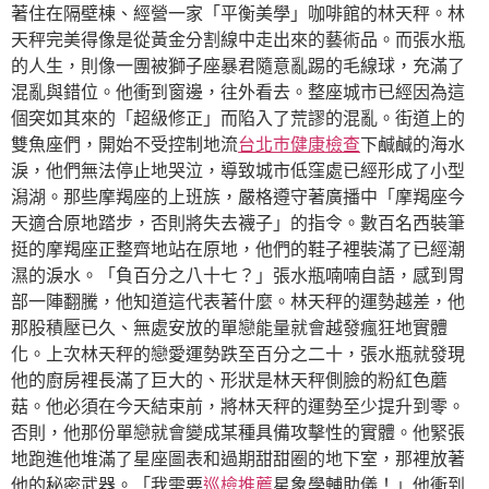
著住在隔壁棟、經營一家「平衡美學」咖啡館的林天秤。林
天秤完美得像是從黃金分割線中走出來的藝術品。而張水瓶
的人生，則像一團被獅子座暴君隨意亂踢的毛線球，充滿了
混亂與錯位。他衝到窗邊，往外看去。整座城市已經因為這
個突如其來的「超級修正」而陷入了荒謬的混亂。街道上的
雙魚座們，開始不受控制地流
台北巿健康檢查
下鹹鹹的海水
淚，他們無法停止地哭泣，導致城市低窪處已經形成了小型
潟湖。那些摩羯座的上班族，嚴格遵守著廣播中「摩羯座今
天適合原地踏步，否則將失去襪子」的指令。數百名西裝筆
挺的摩羯座正整齊地站在原地，他們的鞋子裡裝滿了已經潮
濕的淚水。「負百分之八十七？」張水瓶喃喃自語，感到胃
部一陣翻騰，他知道這代表著什麼。林天秤的運勢越差，他
那股積壓已久、無處安放的單戀能量就會越發瘋狂地實體
化。上次林天秤的戀愛運勢跌至百分之二十，張水瓶就發現
他的廚房裡長滿了巨大的、形狀是林天秤側臉的粉紅色蘑
菇。他必須在今天結束前，將林天秤的運勢至少提升到零。
否則，他那份單戀就會變成某種具備攻擊性的實體。他緊張
地跑進他堆滿了星座圖表和過期甜甜圈的地下室，那裡放著
他的秘密武器。「我需要
巡檢推薦
星象學輔助儀！」他衝到