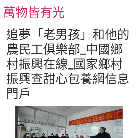
跳
萬物皆有光
至
主
要
追夢「老男孩」和他的
內
容
農民工俱樂部_中國鄉
村振興在線_國家鄉村
振興查甜心包養網信息
門戶