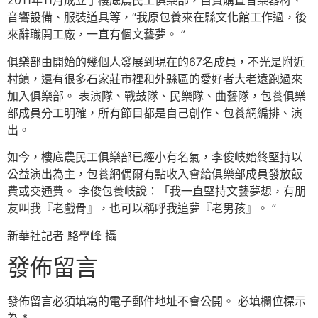
2011年11月成立了樓底農民工俱樂部，自費購置音樂器材、
音響設備、服裝道具等，“我原包養來在縣文化館工作過，後
來辭職開工廠，一直有個文藝夢。 ”
俱樂部由開始的幾個人發展到現在的67名成員，不光是附近
村鎮，還有很多石家莊市裡和外縣區的愛好者大老遠跑過來
加入俱樂部。 表演隊、戰鼓隊、民樂隊、曲藝隊，包養俱樂
部成員分工明確，所有節目都是自己創作、包養網編排、演
出。
如今，樓底農民工俱樂部已經小有名氣，李俊岐始終堅持以
公益演出為主，包養網偶爾有點收入會給俱樂部成員發放飯
費或交通費。 李俊包養岐說：「我一直堅持文藝夢想，有朋
友叫我『老戲骨』，也可以稱呼我追夢『老男孩』。 ”
新華社記者 駱學峰 攝
發佈留言
發佈留言必須填寫的電子郵件地址不會公開。
必填欄位標示