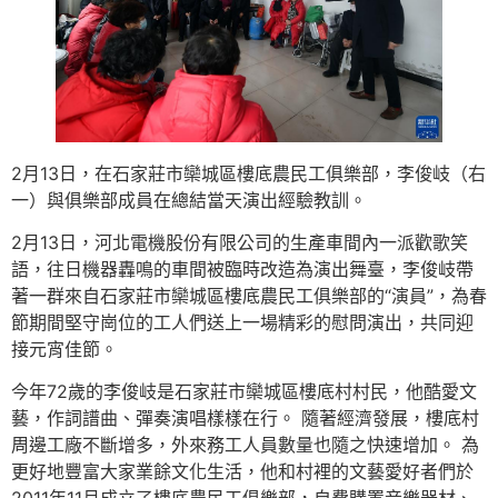
2月13日，在石家莊市欒城區樓底農民工俱樂部，李俊岐（右
一）與俱樂部成員在總結當天演出經驗教訓。
2月13日，河北電機股份有限公司的生產車間內一派歡歌笑
語，往日機器轟鳴的車間被臨時改造為演出舞臺，李俊岐帶
著一群來自石家莊市欒城區樓底農民工俱樂部的“演員”，為春
節期間堅守崗位的工人們送上一場精彩的慰問演出，共同迎
接元宵佳節。
今年72歲的李俊岐是石家莊市欒城區樓底村村民，他酷愛文
藝，作詞譜曲、彈奏演唱樣樣在行。 隨著經濟發展，樓底村
周邊工廠不斷增多，外來務工人員數量也隨之快速增加。 為
更好地豐富大家業餘文化生活，他和村裡的文藝愛好者們於