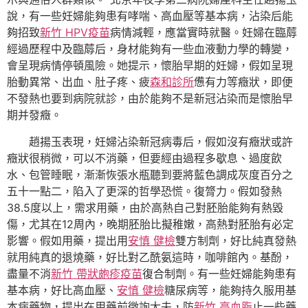
說，有一些妊婦能夠患有哮喘、高血壓等基本病，沾染后能
夠招致
新竹 HPV疫苗
病情減輕，應當實時就醫。妊婦在臨蓐
經過歷程中及臨蓐后，身材能夠有一些血液動力學的轉變，
會呈現病情停頓風險。她提示，懷胎早期的妊婦，假如呈現
胎動異常、出血、肚子疼、疲
森和診所
憊有力等癥狀，即便
不發熱也要到病院就診，由於能夠不是新冠沾染而是懷胎早
期并發癥。
趙揚玉表現，妊婦沾染新冠病毒后，假如沒有癥狀或許
癥狀很稍微，可以不消藥，但要經由過程多歇息、過度飲
水、包管睡眠，漸漸恢張水瓶聽到要將藍色調成灰度百分之
五十一點二，陷入了更深的哲學恐慌。復膂力。假如發熱
38.5度以上，需求用藥，由於高熱自己對胚胎能夠有熱毀
傷，尤其在12周內，晚期胚胎比擬稚嫩，高熱對胚胎有必定
影響。假如用藥，提出用
安慎 健檢
雙方制劑，好比純真發熱
就用純真的退燒藥，好比對乙酰氨這時，咖啡館內。基酚，
盡量不消
新竹 帶狀皰疹疫苗
復合制劑。有一些妊婦能夠患有
基本病，好比高血壓、
安慎 健檢
糖尿病等，能夠持久服用基
本病藥物，提出在用藥前徵詢大夫，防
新竹 高血脂
止一些藥