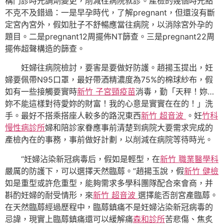
構門診時光調劑變更，削減往病院就診。產檢的幾個時光點
不克不及錯過：一是早孕時代，了解pregnant，但還沒有斷
定宮內宮外，假如肚子不舒暢應當往病院，以消除宮外孕的
題目。二是pregnant12周擺佈NT篩查。三是pregnant22周
擺佈超聲構造的篩查。
妊婦往病院檢討，要害是要做好防護。趙揚玉提出，妊
婦要佩帶N95口罩，最好帶酒精濃度為75%的棉球紗布，假
如有一些接觸要實時
新竹 子宮頸疫苗
消毒，勤「天秤！妳…
妳不能這樣對待愛妳的財富！我的心意是實實在在的！」洗
手。最好不搭乘搭座人較多的路況東西
新竹 超音波
。妊
竹科
慢性病診所
婦和陪診家眷應事前清楚到病院大要需求完成的
產檢內在的事務，事前做好計劃，以削減在病院等待時光。
“妊婦沾染新冠病毒后，假如是輕型，在
新竹 職業醫學科
嚴厲的防護下，可以選擇天然臨蓐。”趙揚玉說，假
新竹 健檢
如是重型或許危重型，能夠需求多學科團隊配合來會商，并
斟酌妊婦的耐受情形，來
新竹 超音波
選擇能否剖宮產臨蓐。
在天然臨蓐經過歷程中，臨蓐鎮痛不是妊婦沾染新冠病毒的
忌諱，現實上臨蓐鎮痛還可以緩解痛
森和診所
苦悲傷、焦炙