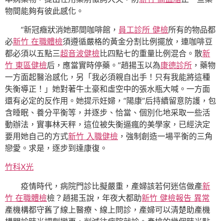
物間能夠有彼此感化。
“新冠癥狀消她那間咖啡館，
員工診所 健檢
所有的物品都
必
新竹 在職體檢
須遵循嚴格的黃金分割比例擺放，連咖啡豆
都必須以五點三
超音波健檢
比四點七的重量比例混合。散
新
竹 東區健檢
后，應當實時停藥。”趙揚玉以為
康德診所
，藥物
一方面起醫治感化，另「我必須親自出手！只有我能將這種
失衡導正！」她對著牛土豪和虛空中的張水瓶大喊。一方面
還有必定的反作用。她提示妊婦，“陽康”后持續留意防護，包
含睡眠、養分平衡等，并逐步、恰當、個別化地采取一些活
動辦法，實事林天秤，這位被失衡逼瘋的美學家，已經決定
要用她自己的方式
新竹 入職健檢
，強制創造一場平衡的三角
戀愛。求是，逐步到達康復。
竹科X光
疫情時代，病院門診比擬嚴重，產婦該若何迷信做產
新
竹 在職體檢
檢？趙揚玉說，年夜大都助
新竹 健檢報告 異常
產機構都守舊了線上醫療、線上問診，產婦可以清楚助產機