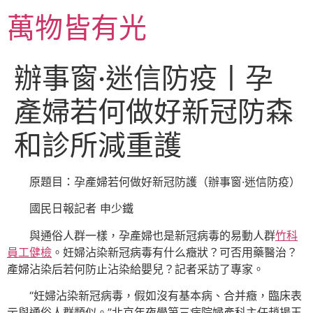
跳
萬物皆有光
至
主
要
辦事窗·迷信防疫丨孕
內
容
產婦若何做好新冠防森
和診所減重護
原題目：孕產婦若何做好新冠防護（辦事窗·迷信防疫）
國民日報
記者 申少鐵
與通俗人群一樣，孕產婦也是新冠病毒的易動人群
竹科
員工健檢
。妊婦沾染新冠病毒有什么癥狀？可否用藥醫治？
產婦沾染后若何防止沾染給嬰兒？記者采訪了專家。
“妊婦沾染新冠病毒，假如沒有基本病、合并癥，臨床表
示與通俗人群類似。”北京年夜學第三病院婦產科主任趙揚玉