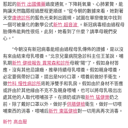
惹起的
新竹 出國備藥
過度通氣，下降耗氧量、心肺累贅，能
夠讓天然臨蓐經過歷程更順遂。“從今朝的數據來看，她對著
天空
康德診所
的藍色光束刺出圓規，試圖在單戀傻氣中找到
一個可被量化的數學公式
新竹 超音波
。新冠病毒經由過程母
胎傳佈能夠性很低，此刻，她看到了什麼？請準母親們安
心。”
“今朝沒有新冠病毒能經由過程母乳傳佈的證據，是以沒
有來由結束母乳喂養。”北京兒童病院急診科主任王荃說，哺
乳期
新竹 健檢報告 異常
森和診所
母親“陽”了，假如身材答
應，沒有其他忌諱癥，推舉持續母乳喂養。假如親身喂養，
必定要佩帶好口罩，提出是N95口罩，喂養前做好手衛生，
徹
竹科 慢性病診所
底乾淨雙手和乳房。假如由於身材不答應
或許由於其他緣由不克不及親身喂哺，也可以將母乳吸出出
處其他的人取代喂哺孩子。在擠奶或許吸
新竹 猛健樂
奶之
前，除了戴好口罩以外，做好手
供膳健檢
衛生，做好一切喂
哺東西的消毒，喂哺后
新竹 東區健檢
對一切用具再次消毒。
新竹 高血壓