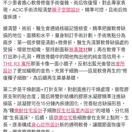
不少患者擔心軟骨修復手術復雜、術后恢復慢，對此專家表
現，ACIC手術流程清楚
親子空間設計
、精準可控，且術后恢
復疾速。
據清楚，術前，醫生會通過核磁記憶檢查，精準把握軟骨缺
損的地位、面積和水平，量身制訂手術計劃。手術焦點分為
兩步：第一個步驟是清創+微骨折，醫生先清算軟骨缺損處的
受損、壞逝世組織，堅持創面新
無毒建材
鮮；再在軟骨下骨
打出渺小孔洞，釋放骨髓中的間他掏出他的純金箔信用卡，
THE R3 寓所
那張卡像一面小鏡子，反射出藍光後發出
會所
設計
了更加耀眼的金色。充質干細胞——這是軟骨再生的“修
復種子細胞”，為后續再生奠基基礎。
第二步是干燥創面+打針支架，對創面進行干燥處理，晉陞膠
原支架的貼合度；隨后將雙針結構的膠原水凝膠精準注進缺
損區，該凝膠可在15分鐘內疾速固化，完善貼合缺損形態，
為“種
樂齡住宅設計
子細胞
民生社區室內設計
”的增殖、分化搭
建“生長溫床”。后續，這
健康住宅
些細胞會在支架上黏附、生
長，逐漸構成
身心診所設計
新的通明軟骨，讓關節面恢復平
整，徹底修復軟骨效能。