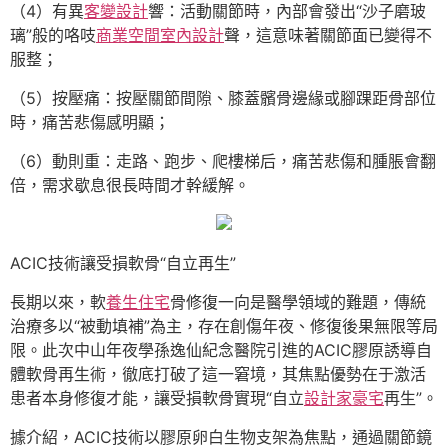
（4）有異
客變設計
響：活動關節時，內部會發出“沙子磨玻
璃”般的咯吱
商業空間室內設計
聲，這意味著關節面已變得不
服整；
（5）按壓痛：按壓關節間隙、膝蓋髕骨邊緣或腳踝距骨部位
時，痛苦悲傷感明顯；
（6）動則重：走路、跑步、爬樓梯后，痛苦悲傷和腫脹會翻
倍，需求歇息很長時間才幹緩解。
ACIC技術讓受損軟骨“自立再生”
長期以來，軟
養生住宅
骨修復一向是醫學領域的難題，傳統
治療多以“被動填補”為主，存在創傷年夜、修復後果無限等局
限。此次中山年夜學孫逸仙紀念醫院引進的ACIC膠原誘導自
體軟骨再生術，徹底打破了這一窘境，其焦點優勢在于激活
患者本身修復才能，讓受損軟骨實現“自立
設計家豪宅
再生”。
據介紹，ACIC技術以膠原卵白生物支架為焦點，通過關節鏡