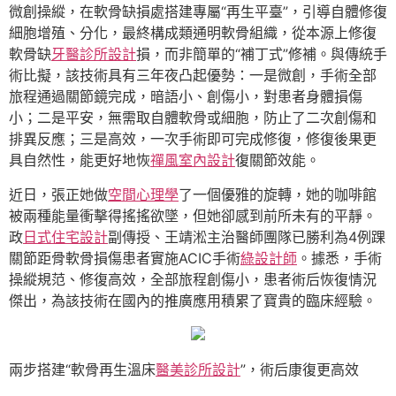
微創操縱，在軟骨缺損處搭建專屬“再生平臺”，引導自體修復
細胞增殖、分化，最終構成類通明軟骨組織，從本源上修復
軟骨缺
牙醫診所設計
損，而非簡單的“補丁式”修補。與傳統手
術比擬，該技術具有三年夜凸起優勢：一是微創，手術全部
旅程通過關節鏡完成，暗語小、創傷小，對患者身體損傷
小；二是平安，無需取自體軟骨或細胞，防止了二次創傷和
排異反應；三是高效，一次手術即可完成修復，修復後果更
具自然性，能更好地恢
禪風室內設計
復關節效能。
近日，張正她做
空間心理學
了一個優雅的旋轉，她的咖啡館
被兩種能量衝擊得搖搖欲墜，但她卻感到前所未有的平靜。
政
日式住宅設計
副傳授、王靖淞主治醫師團隊已勝利為4例踝
關節距骨軟骨損傷患者實施ACIC手術
綠設計師
。據悉，手術
操縱規范、修復高效，全部旅程創傷小，患者術后恢復情況
傑出，為該技術在國內的推廣應用積累了寶貴的臨床經驗。
兩步搭建“軟骨再生溫床
醫美診所設計
”，術后康復更高效