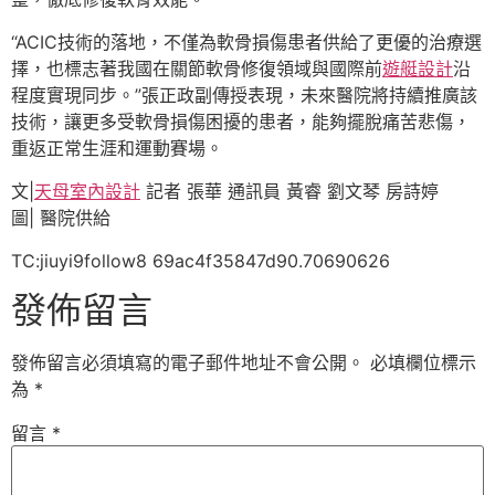
“ACIC技術的落地，不僅為軟骨損傷患者供給了更優的治療選
擇，也標志著我國在關節軟骨修復領域與國際前
遊艇設計
沿
程度實現同步。”張正政副傳授表現，未來醫院將持續推廣該
技術，讓更多受軟骨損傷困擾的患者，能夠擺脫痛苦悲傷，
重返正常生涯和運動賽場。
文|
天母室內設計
記者 張華 通訊員 黃睿 劉文琴 房詩婷
圖| 醫院供給
TC:jiuyi9follow8 69ac4f35847d90.70690626
發佈留言
發佈留言必須填寫的電子郵件地址不會公開。
必填欄位標示
為
*
留言
*