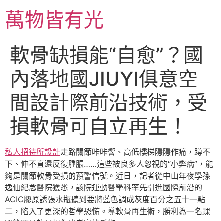
跳
萬物皆有光
至
主
要
軟骨缺損能“自愈”？國
內
容
內落地國JIUYI俱意空
間設計際前沿技術，受
損軟骨可自立再生！
私人招待所設計
走路關節咔咔響、高低樓梯隱隱作痛，蹲不
下、伸不直還反復腫脹……這些被良多人忽視的“小弊病”，能
夠是關節軟骨受損的預警信號。近日，記者從中山年夜學孫
逸仙紀念醫院獲悉，該院運動醫學科率先引進國際前沿的
ACIC膠原誘張水瓶聽到要將藍色調成灰度百分之五十一點
二，陷入了更深的哲學恐慌。導軟骨再生術，勝利為一名踝