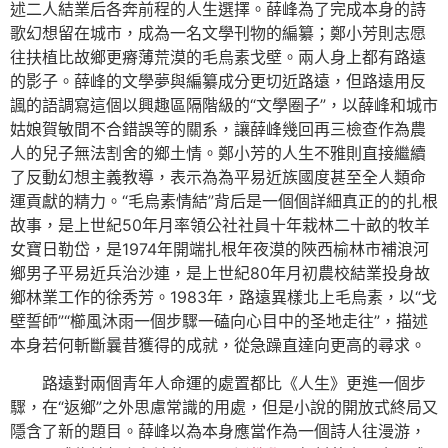
述二人結業后各奔前程的人生選擇。薛峰為了完成本身的詩
歌幻想留在城市，成為一名文學刊物的編纂；鄭小芳則志愿
往扶植比故鄉更瘠薄荒漠的毛烏素戈壁。兩人身上都有路遠
的影子。薛峰的文學夢與編纂成分更切近路遠，但路遠用反
諷的語調寫這個以興趣區隔階級的“文學圈子”，以薛峰和城市
姑娘賀敏間不合錯誤等的關系，讓薛峰幾回再三檢查作為農
人的兒子無法割舍的鄉土情。鄭小芳的人生不雅則直接繼續
了反動幻想主義教導，表示為為平易近族國度甚至全人類命
運貢獻的精力。“毛烏素情結”背后是一個個詳細真正的的扎根
故事，是上世紀50年月率領公社社員十年栽林二十畝的牧羊
女寶日勒岱，是1974年開端扎根年夜漠的陜西榆林市補浪河
鄉男子平易近兵治沙連，是上世紀80年月初農校結業投身故
鄉林業工作的徐秀芳。1983年，路遠異樣北上毛烏素，以“戈
壁誓師”“櫛風沐雨一個步驟一磕向心目中的圣地走往”，描述
本身若何斬斷曩昔獲得的成就，從急躁直達向更高的尋求。
路遠對兩個青年人命運的處置都比《人生》更進一個步
驟，在“返鄉”之外思慮常識的用處，但是小說的開放式終局又
隱含了新的題目。薛峰以為本身應當作為一個詩人往漫游，