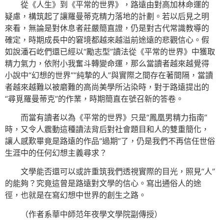
從《人生》到《平常的世界》，路遠由對高加林命運的
疑慮，構筑起了讓羅曼蒂克精力落地的計劃。若以后見之明
來看，無論是對休息者莊嚴簡直證，仍是對古代常識教導的
確定，時期成長中的窘境都越來越溢前途遠的悲觀信心。假
如說潘石屹們還已經以“勵志型”讀法從《平常的世界》中獲取
精力氣力，依附小我奮斗轉變命運，那么當讀者越來越覺得
小說中“幻想的世界”“純摯的人”與實際之間存在著間隔，當讀
者越來越難以被磨難的高尚美學所沾染時，對于路遠提出的
“尋覓羅曼蒂克”的作業，時期簡直在號召新的答卷。
而當有讀者以為《平常的世界》只是“鳳凰男精力指南”
時，又令人震動這種讀法背后對社會題目和人的雙重簡化，
讓人感歎畢竟是路遠的作品“過期”了，仍是我們不再信任世俗
生涯中的任何幻想主義尋求？
文學能否還可以或許重筑我們透視實際的目光，照見“人”
的能夠？究竟這曾是路遠對文學的信心。寫出通俗人的途
徑，也就是在寫幻想中世界的創生之路。
（作者系華中師范年夜學文學院副傳授）