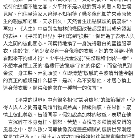
接待他這個不速之客，少平并不是以就對賈冰的愛人發生壞
見解。他估量這家人曾經不知招待了幾多像他如許來黃原營
生的親戚和老鄉，天永日久，天然會生出點膩煩的情感來”。
再如，《人生》中寫到高加林的幾回改裝都是對其成分認識
的表達，《平常的世界》中也寫到“換裝”，倒是為了表示人與
人之間的彼此關心。潤葉特地換了一身洗得發白的藍禮服罩
衣，由於“她了解少安沒有一身像樣的衣服，她的衣服要叫他
看起來不拘謹才行”。少平往找金波前“先整理和‘化裝’一番”，
不想本身攬工漢的“襤褸行裝‘驚嚇’了他的伴侶”，而當他見到
金波一身工裝、弄亂頭發，立即清楚“敏感的金波猜出他今朝
的真正的處境是什么樣子，是以，為不安慰他，才居心換上
這身薄衣服，顯得和他處在一種劃一的位置”。
《平常的世界》中有很多相似“設身處地”的細節描述，使
得人與人之間有能夠超出物資差異、階級隔膜，在思惟、感
情上彼此尊敬、告竣同等。假如說高加林的敏感，表現在他
一直沉醉在本身冤枉、惱怒、苦楚、喜悅等多種情感交錯的
風暴之中，那么孫少同等抽像異樣豐盛細膩的感情世界則經
常是“由己及人”，因此可以或許加倍辯證地往掌握實際中所遭