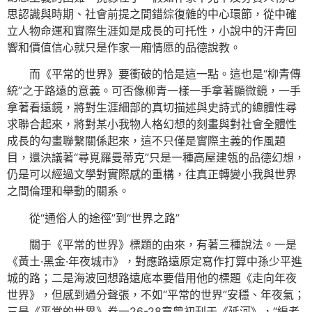
思認識與時期、社會前提之間錯綜復雜的中心環節，從中確
立人物命運和實際生涯如是成長的可托性，小說中的汗青回
響和價值信心就只是作家一廂情愿的品德說教。
而《平常的世界》要衝破的恰是這一點。這也是“柳青傳
統”之于路遠的意義。可否像柳青一樣一手拿著顯微鏡，一手
拿著看遠鏡，將對生涯細部的真切描述與史詩式的總體性尋
求聯合起來，將對某小我物人格幻想的刻畫與對社會全體性
成長的勾畫聯繫關係起來，這不只僅是實際主義的作風題
目，還決議著“尋覓羅曼蒂克”只是一種高屋建瓴的品德幻想，
仍是可以經過文學對實際感的重構，往真正轉變小我與世界
之間倫理和舉動的關系。
從“通俗人的途徑”到“世界之路”
關于《平常的世界》標題的由來，有著三種說法。一是
《黃土·黑金·年夜城市》，對應路遠原定寫作打算中孫少平進
城的路；二是海波回想路遠底本要借用他的標題《走向年夜
世界》，但感到過分聲張，不如“平常的世界”安穩、年夜氣；
三是《平常的世界》卷一26-28章曾初刊于《延河》，“編者