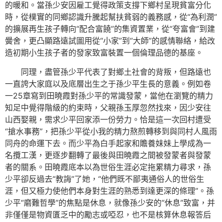
的暖和。當孫少安因雇工覺得政策支撐下鄉村呈現貧富分化
時，從樸實的同鄉認識升騰起幫扶貧弱的義務感，從“為利潤”
的擴展再生孩子轉向“配合富饒”的集資置業，從“夸富會”到建
黌舍，更凸顯路遠試圖用從“小家”到“大師”的感情聯絡，給改
造初期小生孩子者的發家致富裝置一個倫理品德的基座。
同理，盡管孫少平代表了對鄉土社會的背叛，但路遠也
一直誇大家庭以及底層出生之于孫少平生長的意義。例如卷
一25章寫到田曉霞對孫少平的常識發蒙，當他在瀏覽的精力
知足中覺得階級的約束時，父親孫玉厚忽然找來，因少安往
山西娶親，需求少平回家添一份勞力。恰是這一次回村遭受
“搶水事務”，把孫少平從小我的精力熬煎轉移到與同村人風雨
同舟的命運下去。而少平為白手起家和贍養妹妹上學成為一
名攬工漢，更逐步翻轉了最後與田曉霞之間被發蒙者與發蒙
者的關系。田曉霞底本以為世俗生涯必定拖累精力尋求，孫
少平卻反過去“教誨”了她，“他們既不鄙夷通俗人的世俗生
涯，但又極力使他們本身對生涯的熟悉到達更深的條理”。孫
少平“磨難哲學”的焦點是休息，就像孫少安的“休息”致富，并
非僅僅是物資匱乏中的勵志或啞忍，也不是核算休息報答后