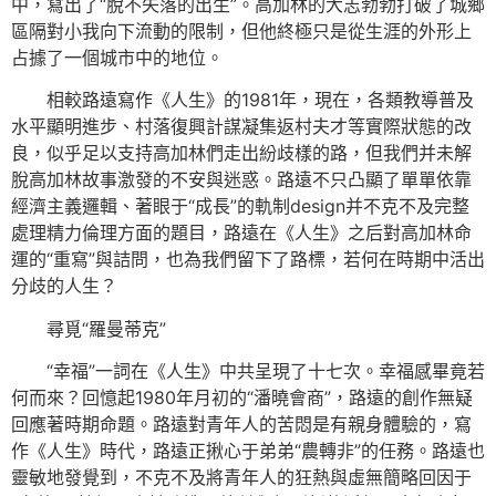
中，寫出了“脫不失落的出生”。高加林的大志勃勃打破了城鄉
區隔對小我向下流動的限制，但他終極只是從生涯的外形上
占據了一個城市中的地位。
相較路遠寫作《人生》的1981年，現在，各類教導普及
水平顯明進步、村落復興計謀凝集返村夫才等實際狀態的改
良，似乎足以支持高加林們走出紛歧樣的路，但我們并未解
脫高加林故事激發的不安與迷惑。路遠不只凸顯了單單依靠
經濟主義邏輯、著眼于“成長”的軌制design并不克不及完整
處理精力倫理方面的題目，路遠在《人生》之后對高加林命
運的“重寫”與詰問，也為我們留下了路標，若何在時期中活出
分歧的人生？
尋覓“羅曼蒂克”
“幸福”一詞在《人生》中共呈現了十七次。幸福感畢竟若
何而來？回憶起1980年月初的“潘曉會商”，路遠的創作無疑
回應著時期命題。路遠對青年人的苦悶是有親身體驗的，寫
作《人生》時代，路遠正揪心于弟弟“農轉非”的任務。路遠也
靈敏地發覺到，不克不及將青年人的狂熱與虛無簡略回因于