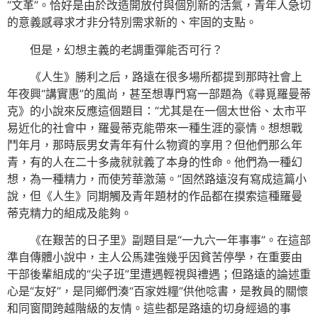
“文革”。恰好是由於改造開放付與個別新的活氣，青年人急切
的意義感尋求才非分特別需求新的、牢固的支點。
但是，幻想主義的老調重彈能否可行？
《人生》勝利之后，路遠在很多場所都提到那時社會上
年夜興“講實惠”的風尚，甚至想專門寫一部題為《尋覓羅曼蒂
克》的小說來反應這個題目：“尤其是在一個太世俗、太市平
易近化的社會中，羅曼蒂克能帶來一種生涯的豪情。想想戰
鬥年月，那時辰男女青年有什么物資的享用？但他們那么年
青，有的人在二十多歲就就義了本身的性命。他們為一種幻
想，為一種精力，而使芳華激蕩。”固然路遠沒有寫成這篇小
說，但《人生》同期觸及青年題材的作品都在摸索這種羅曼
蒂克精力的組成及能夠。
《在艱苦的日子里》副題目是“一九六一年事事”。在這部
準自傳體小說中，主人公馬建強幾乎因貧苦停學，在重要由
干部後輩組成的“尖子班”里遭遇輕視與禮遇；但路遠的論述重
心是“友好”，是同鄉們湊“百家姓糧”供他唸書，是教員的關懷
和同窗間跨越階級的友情。這些都是路遠的切身經過的事