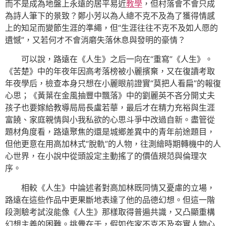
而不是成為地盤上永遠的居平易近
教學
，但村落會不會只成
為詩人筆下的景致？鄭小芳以為人總不克不及為了獲得情感
上的知足而變節生涯的準繩，但“生涯往往不克不及如人愿的
遺憾”，又若何才不會消磨失落休息與發明的豪情？
可以說，路遠在《人生》之后一向在“重寫”《人生》。
《苦楚》中的年夜年因高考落榜被小麗擯棄，又在復讀考取
年夜學后，檢查本身只想在小麗眼前證實“莫把人看扁”的報復
心思；《黃葉在金風抽豐中飄落》中的劉麗英不吝分開丈夫
孩子也要嫁給教導局局長盧若華，最后才在精力充裕與生涯
富饒、家庭親情與小我私欲的心思斗爭中改過自新。盡管從
題材角度看，路遠聚焦的還是城鄉差異中的青年前途題目，
但他更意在用高加林式“脫軌”的人物，往測繪時期轉機中的人
心世界，在小說中從頭設定主動搖了的價值規范與倫理次
序。
相較《人生》中論述者對高加林既同情又憂慮的立場，
路遠在這些作品中更果斷地表達了他的品德幻想。但這一階
段測驗考試沒能像《人生》那樣取得普遍共識，又凸顯重構
幻想主義的困難。挑釁在于，假如作家不克不及夯實人物心