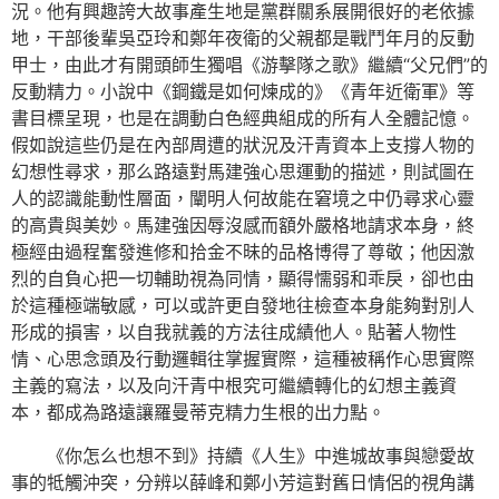
況。他有興趣誇大故事產生地是黨群關系展開很好的老依據
地，干部後輩吳亞玲和鄭年夜衛的父親都是戰鬥年月的反動
甲士，由此才有開頭師生獨唱《游擊隊之歌》繼續“父兄們”的
反動精力。小說中《鋼鐵是如何煉成的》《青年近衛軍》等
書目標呈現，也是在調動白色經典組成的所有人全體記憶。
假如說這些仍是在內部周遭的狀況及汗青資本上支撐人物的
幻想性尋求，那么路遠對馬建強心思運動的描述，則試圖在
人的認識能動性層面，闡明人何故能在窘境之中仍尋求心靈
的高貴與美妙。馬建強因辱沒感而額外嚴格地請求本身，終
極經由過程奮發進修和拾金不昧的品格博得了尊敬；他因激
烈的自負心把一切輔助視為同情，顯得懦弱和乖戾，卻也由
於這種極端敏感，可以或許更自發地往檢查本身能夠對別人
形成的損害，以自我就義的方法往成績他人。貼著人物性
情、心思念頭及行動邏輯往掌握實際，這種被稱作心思實際
主義的寫法，以及向汗青中根究可繼續轉化的幻想主義資
本，都成為路遠讓羅曼蒂克精力生根的出力點。
《你怎么也想不到》持續《人生》中進城故事與戀愛故
事的牴觸沖突，分辨以薛峰和鄭小芳這對舊日情侶的視角講