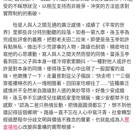
受的不睬想狀況，以相互支持而非競爭、沖突的方法追求對
實際制約的衝破。
恰是人與人之間互通的廣泛感情，成績了《平常的世
界》里那些非分特別動聽的段落。如卷一第九章，孫玉亭為
完成批評會的義務，把憨老夫田二拉來。即便是孫玉亭如許
有點無私、做出不少荒謬事的人物，路遠也耐煩、精密地往
寫他的心思運動，寫人與人之間天然而發的同情。當孫玉亭
看到田二父子與本身一樣冷得索索顫抖，“一種對他人或許也
許是對本身的同情，使得孫玉亭心中出現了一股甜蜜的滋
味。他猶豫了一下，走曩昔對這父子倆說：‘快走吧！’”“三個
穿襤褸棉衣的人一塊相隨著，回田家圪嶗往了……”這種廣泛
感情并不全然來自路遠對人道的美妙等待。好像少安成婚
時，孫玉亭不忘請侄兒佳耦抵家里吃頓飯，連少安都禁不住
感歎，“認為二爸只熱情反動，把情面圓滑都忘了，想不到他
還記得這個鄉規”。路遠一直不忘在人心中寫汗青，社會轉型
經過歷程中分歧文明與價值不雅念的層累，也就能成為人
聚
會場地
心改變與重構的實際根據。