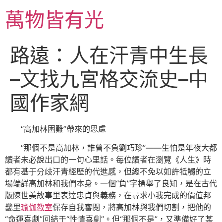
跳
萬物皆有光
至
主
要
路遠：人在汗青中生長
內
容
–文找九宮格交流史–中
國作家網
“高加林困難”帶來的思慮
“那個不是高加林，誰曾不負劉巧珍”——生怕是年夜大都
讀者未必說出口的一句心里話。每位讀者在瀏覽《人生》時
都有基于分歧汗青經歷的代進感，但總不免以如許牴觸的立
場端詳高加林和我們本身。一個“負”字標舉了良知，是在古代
版陳世美故事里表達忠貞與義務，在尋求小我完成的價值邦
畿里
瑜伽教室
保存自我審閱，將高加林與我們切割，把他的
“命運喜劇”回結于“性情喜劇”。但“那個不是”，又準備好了某