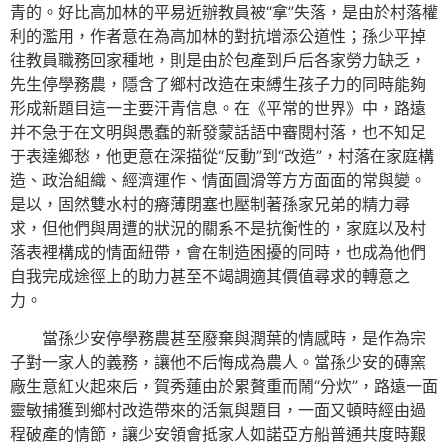
青的。好比高加林的平易近辦教員被“拿”失落，是由於村落權
利的濫用，作者意在為高加林的對抗增添公道性；孫少平掉
往教員職務回家種地，則是由於包產到戶后各家勞力缺乏，
先生停學務農，隱含了鄉村改造在束縛生孩子力的同時能夠
形成新題目這一主要汗青信息。在《平常的世界》中，路遠
并不急于在文明與愚蠢的新發蒙話語中審閱村落，也不知足
于表達鄉愁，他更意在深描從“反動”到“改造”，村落在家庭構
造、政治組織、經濟運作、情面圓滑等方方面面的常與變。
是以，固然雙水村的瘠薄閉塞也壓制著孫家兄弟的精力尋
求，但他們與周遭的狀況的關系不是抗衡性的，家庭以及村
落表裡構成的情面紐帶，會在制造困擾的同時，也成為他們
自我完成途徑上的助力甚至不竭調適其價值尋求的轉意之
力。
當孫少安停學務農甚至廢棄與潤葉的情感時，是作為宗
子對一家人的義務，讓他不后悔成為農人。當孫少安的磚窯
廠生意紅火起來后，賀秀蓮由於累贅重而鬧“分炊”，路遠一面
靈敏捕獲到鄉村改造帶來的活氣與題目，一面又頓時經由過
程破產的情節，讓少安領會抵家人如諾亞方船普通共度時艱