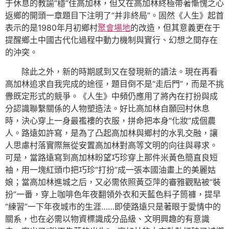
于休息的教諭“穩”住高加林，但又在高加林終極帶著慚愧之心
返鄉的開頭一章題目下注明了“并非終局”。固然《人生》起首
表示的是1980年月初鄉村
聚會場地
的改造，但其意義更在于
提醒鄉土中國古代化過程中動力機制與實行、幻想之間存在
的沖突。
除此之外，新的時期感到又在發現新的讀法。現在再看
高加林追求自我完成的途徑，題目倒不是“走后門”，而是不挑
釁既定形式的競爭。《人生》中頻仍應用了將內在打扮與成
分認識聯繫關係的人物塑造法。好比高加林自願回村休息
時，決心穿上一身最襤褸的衣服，拼命把本身“化妝”成個農
人。路遠如許寫，是為了凸起高加林與鄉村的水乳交融，讓
人思慮村落實際無從安置高加林對高等文明的向往與尋求。
可是，當路遠寫到高加林盼望巧珍穿上那件米黃色簡直良短
袖，用一塊紅頭巾把巧珍“打扮”成一張本國油畫上的美麗姑
娘；當高加林進城之后，又必需依照黃亞萍的審雅觀點被“裝
扮”一番，穿上咖啡色年夜翻領外衣和天藍色料子筒褲，提早
“練習”一下年夜城市的生涯……即使路遠只是著眼于愛情中的
關系，也在必需以物資標識成分品級、文明興趣的有意識