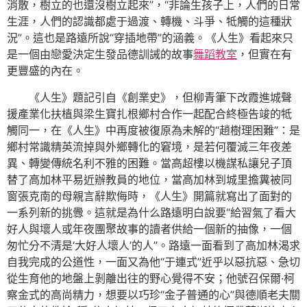
消散，樹立的也還沒樹立起來”，“非論生孩子上，人們的日常
生涯，人們的認識都處于過渡、轉機、斗爭、牴觸的這種狀
況”。這也是路遠所說“穿插地帶”的涵義。《人生》看起來只
是一個由戀愛決定生發品德訓誡的故事
舞蹈教室
，但實在有
更豐盛的內在。
《人生》題記引自《創業史》，但柳青筆下改霞進城聲
援產業化扶植與梁生寶扎根鄉村合作一起配合終極告竣的牴
觸同一，在《人生》中再度被復原為未解的“趙樹理困難”：是
鄉村常識精英流掉與外鄉轉化的窘境，是若何覆滅三年夜差
異、轉變傳統名利不雅的困難。當高超樓以機謀私讓兒子頂
替了高加林平易近辦教員的地位，當高加林到城里擔糞被同
窗張克南的母親言辭欺侮時，《人生》開篇就寫出了面對的
一系列新的挑釁。這就是為什么路遠明白說要“給習氣了看大
好人與壞人或年夜團聚故事的讀者供給一個新的抽像，一個
匆忙分不清是‘大好人壞人’的人”。路遠一面看到了高加林渴求
自我完成的公道性，一面又為他“于連式”近乎以惡抗惡、急切
從生育他的地盤上剝離出往的野心覺得不安；他號召保爾·柯
察金式的高尚精力，想要以巧珍“金子普通的心”與德順老夫關