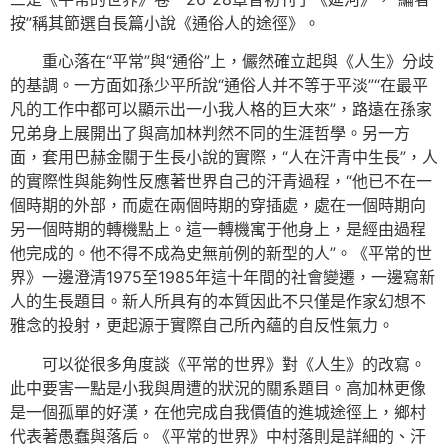
按”稱其節選自長篇小說《通俗人的途徑》。
重心落在“平常”與“通俗”上，儼然確立起與《人生》分歧
的基調。一方面如孫少平所說“通俗人并不等于平淡”“在最平
凡的工作中都可以顯示出一小我人格的巨大來”，路遠在孫家
兄弟身上展開出了與高加林判然不同的生涯哲學。另一方
面，套用巴赫金關于生長小說的實際，“人在汗青中生長”，人
的實際性與能夠性反應著世界自己的汗青過程，“他已不在一
個時期的外部，而處在兩個時期的穿插處，處在一個時期向
另一個時期的轉機點上。這一轉機寓于他身上，是經由過程
他完成的。他不得不成為史無前例的新型的人”。《平常的世
界》一邊澄清1975至1985年這十年間的社會變遷，一邊寫新
人的生長題目。新人所具有的本質因此不只僅是作家幻想不
雅念的投射，更起源于實際自己所內蘊的自反性氣力。
可以從很多角度談《平常的世界》對《人生》的改寫。
此中要害一點是小我與周遭的狀況的關系題目。高加林更像
是一個孤單的好漢，在他完成自我價值的進城途徑上，鄉村
代表著愚蠢與落后。《平常的世界》中村落則是詳細的、汗