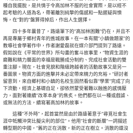
種自我擺脫，是共情于令高加林不服的社會實際，是以經不
起考驗的人道為名，帶著離別純摯的傷感和一點遲疑與懊
悔，在“對的”盤算得掉后，作出人生選擇。
四十多年曩昔了，路遠筆下的“高加林困難”仍在，并且不
再是專屬于鄉村青年的進城故事。在一本有關“小鎮做題家”的
教導社會學著作中，作者謝愛磊就在媒介部門提到了路遠。
假如說在《平常的世界》所勾畫的奮斗故事里，“物資生涯的
磨難和精力層面的幸福是戰勝成分制約、完成社會活動的雙
重注腳。現在，社會見貌和階級跨越者的活動故事又是另一
番圖景。物資方面的進擊并未必定帶來精力的充裕。”研討者
留意到，來自鄉村和小鎮的名校生固然看似靠“學業”完成了向
下流動，經濟上基礎自足，卻依然蒙受著難以融進的感情壓
力，面對著連續“改革本身”的焦炙。他們都在以一種或戲謔、
或無法的方法，續寫著高加林的故事。
這種“不外時”，起首當然是由於路遠著意于“尋覓社會生
涯中牴觸沖突比擬尖利的部位”。他用“社會的斷層”一詞描述
轉型期的中國，“舊的正在消散，新的正在樹立。消散的還沒