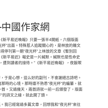
–中國作家網
《新平易近晚報》只要一張半4開紙，六個版面
光杯”出面。特殊惹人追蹤關心的，是林放的雜文
得停刊第一期“夜光杯”上林放的文章《暫別回
《新平易近》報史是一片緘默。緘默也是性命史
，遭到讀者的接待。“《新平易近晚報》，夜飯喫
詩，于是心想，這么好的副刊，不會謝絕古詩吧。
那時的心境。那時還不熟悉“夜光杯”的編纂，就
一首。又過幾天，兩首詩就一前一后頒發了，版面
杯”的詩文之緣，就此開了頭。
。我已經寫過多篇文章，回想我和“夜光杯”來往