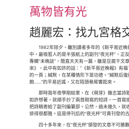
跳
萬物皆有光
至
主
要
趙麗宏：找九宮格
內
容
1982年除夕，離別讀者多年的《新平易近
中，最吸惹人的是半張紙上的副刊“夜光杯”，正
專欄“未晚談”，簡直天天有一篇，雖是豆腐干文
來》，此中有如許的話：“《新平易近晚報》有
的一頁；緘默，在某種情形下是功德。”緘默后復
飽……”的平易近謠，又在陌頭巷尾響起來。
那時我年夜學剛結業，在《萌芽》雜志當詩
如許想著，就順手抄了兩首剛寫的短詩，一首寫掛
把詩稿寄給了副刊編纂部。公然，過未幾久，就
排得很都雅。這是停刊后的“夜光杯”可貴刊發的
四十多年來，在“夜光杯”頒發的文章不可勝