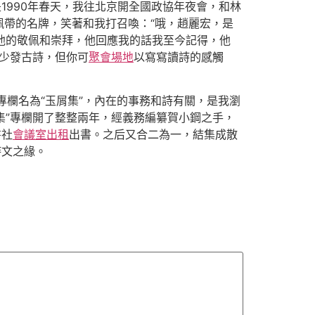
1990年春天，我往北京開全國政協年夜會，和林
帶的名牌，笑著和我打召喚：“哦，趙麗宏，是
對他的敬佩和崇拜，他回應我的話我至今記得，他
很少發古詩，但你可
聚會場地
以寫寫讀詩的感觸
專欄名為“玉屑集”，內在的事務和詩有關，是我瀏
集”專欄開了整整兩年，經義務編纂賀小鋼之手，
書社
會議室出租
出書。之后又合二為一，結集成散
詩文之緣。