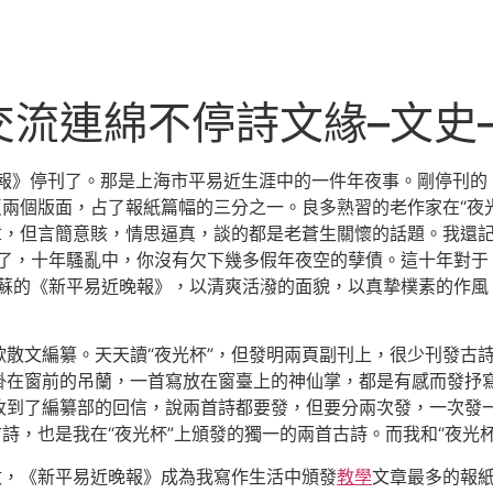
交流連綿不停詩文緣–文史
晚報》停刊了。那是上海市平易近生涯中的一件年夜事。剛停刊的
反兩個版面，占了報紙篇幅的三分之一。良多熟習的老作家在“夜
章，但言簡意賅，情思逼真，談的都是老蒼生關懷的話題。我還記
福了，十年騷亂中，你沒有欠下幾多假年夜空的孽債。這十年對于
蘇的《新平易近晚報》，以清爽活潑的面貌，以真摯樸素的作風
歌散文編纂。天天讀“夜光杯”，但發明兩頁副刊上，很少刊發古
在窗前的吊蘭，一首寫放在窗臺上的神仙掌，都是有感而發抒寫
收到了編纂部的回信，說兩首詩都要發，但要分兩次發，一次發
古詩，也是我在“夜光杯”上頒發的獨一的兩首古詩。而我和“夜光
數，《新平易近晚報》成為我寫作生活中頒發
教學
文章最多的報紙