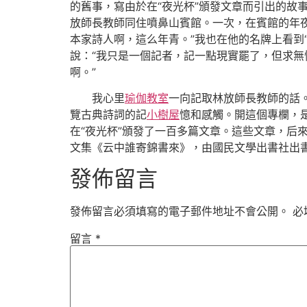
的舊事，寫由於在“夜光杯”頒發文章而引出的故
放師長教師同住噴鼻山賓館。一次，在賓館的年
本家詩人啊，這么年青。”我也在他的名牌上看到
說：“我只是一個記者，記一點現實罷了，但求無
啊。”
我心里
瑜伽教室
一向記取林放師長教師的話。
覽古典詩詞的記
小樹屋
憶和感觸。開這個專欄，是
在“夜光杯”頒發了一百多篇文章。這些文章，后
文集《云中誰寄錦書來》，由國民文學出書社出書
發佈留言
發佈留言必須填寫的電子郵件地址不會公開。
必
留言
*