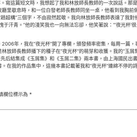
事。寫這篇短文時，我想起了我和林放師長教師的一次說話。那是
夜廳里歇息時，和一位白發老師長教師同坐一桌，他看到我胸前佩
“趙超構”三個字，不由寂然起敬。我向林放師長教師表達了我
愧于汗青。”他的淺笑我也一向無法忘卻，他笑著說：“‘夜光杯’
2006年，我在“夜光杯”開了專欄，頒發頻率密集，每周一篇，
林放師長教師播下的種子在“夜光杯”的萌芽和收獲。我的“玉屑
來先后結集成《玉屑集》和《玉屑二集》兩本書，由上海國民出
。在我的作品集中，這幾本書記載著我和“夜光杯”連綿不停的
填欄位標示為
*