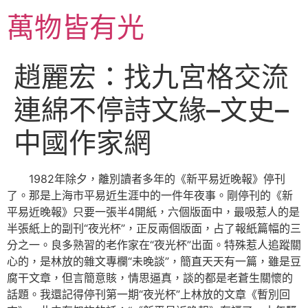
跳
萬物皆有光
至
主
要
趙麗宏：找九宮格交流
內
容
連綿不停詩文緣–文史–
中國作家網
1982年除夕，離別讀者多年的《新平易近晚報》停刊
了。那是上海市平易近生涯中的一件年夜事。剛停刊的《新
平易近晚報》只要一張半4開紙，六個版面中，最吸惹人的是
半張紙上的副刊“夜光杯”，正反兩個版面，占了報紙篇幅的三
分之一。良多熟習的老作家在“夜光杯”出面。特殊惹人追蹤關
心的，是林放的雜文專欄“未晚談”，簡直天天有一篇，雖是豆
腐干文章，但言簡意賅，情思逼真，談的都是老蒼生關懷的
話題。我還記得停刊第一期“夜光杯”上林放的文章《暫別回