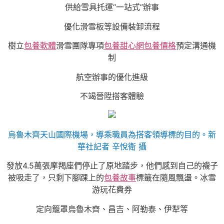
供給雪具托運“一站式”辦事
優化滑雪板等設備裝卸流程
樹立
包養軟體
滑雪團隊專項
包養甜心網
包養價格
預定溝通機
制
航空辦事的優化進級
不竭晉陞搭客體驗
烏魯木齊天山國際機場，導乘職員為搭客領導標的目的。新
華社記者 辛悅衛 攝
發放4.5萬張摩羯座們停止了原地踏步，他們感到自己的襪子
被吸走了，只剩下腳踝上的
包養故事
標籤在隨風飄盪。冰雪
游玩花費券
定向籠罩烏魯木齊、昌吉、阿勒泰、伊犁等