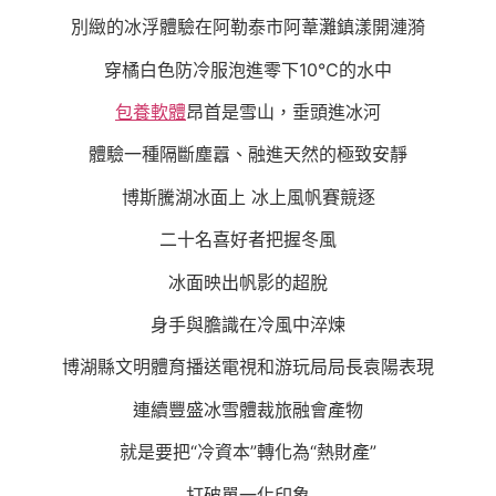
別緻的冰浮體驗在阿勒泰市阿葦灘鎮漾開漣漪
穿橘白色防冷服泡進零下10℃的水中
包養軟體
昂首是雪山，垂頭進冰河
體驗一種隔斷塵囂、融進天然的極致安靜
博斯騰湖冰面上 冰上風帆賽競逐
二十名喜好者把握冬風
冰面映出帆影的超脫
身手與膽識在冷風中淬煉
博湖縣文明體育播送電視和游玩局局長袁陽表現
連續豐盛冰雪體裁旅融會產物
就是要把“冷資本”轉化為“熱財產”
打破單一化印象