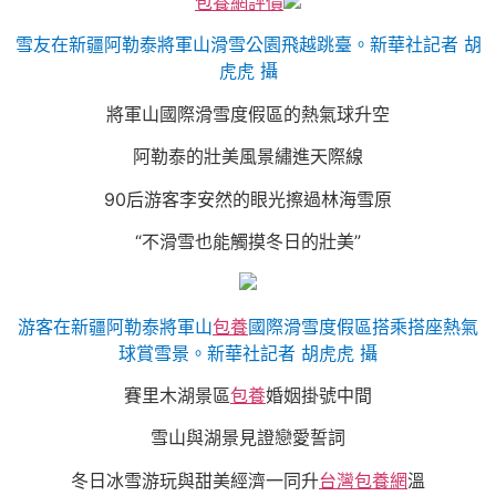
包養網評價
雪友在新疆阿勒泰將軍山滑雪公園飛越跳臺。新華社記者 胡
虎虎 攝
將軍山國際滑雪度假區的熱氣球升空
阿勒泰的壯美風景繡進天際線
90后游客李安然的眼光擦過林海雪原
“不滑雪也能觸摸冬日的壯美”
游客在新疆阿勒泰將軍山
包養
國際滑雪度假區搭乘搭座熱氣
球賞雪景。新華社記者 胡虎虎 攝
賽里木湖景區
包養
婚姻掛號中間
雪山與湖景見證戀愛誓詞
冬日冰雪游玩與甜美經濟一同升
台灣包養網
溫