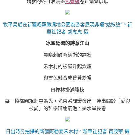
繪就的冬日浪漫畫
包養網
卷正漸漸展展
牧平易近在新疆昭蘇縣濕地公園為游客展現非遺“姑娘追”。新
華社記者 胡虎虎 攝
冰雪砥礪的詩意江山
晨曦刺破喀納斯的霧凇
禾木村的板屋升起炊煙
與雪色融合成昏黃紗幔
白樺林掛滿瓊枝
每一幀都圓規刺中藍光，光束瞬間爆發出一連串關於「愛與
被愛」的哲學辯論氣泡。是水墨長卷
日出時分拍攝的新疆阿勒泰禾木村。新華社記者 費茂華 攝