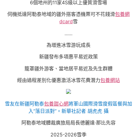
6個地州的11家4S級以上優質滑雪場
伺機抵達阿勒泰地域的疆外搭客憑機票可不花錢滑
包養網
dcard
雪
……
為增進冰雪游玩成長
新疆發布多項惠平易近政策
籠罩疆外游客、當地居平易近及先生群體
經由過程差別化優惠激活冰雪花費潛力
包養網站
雪友在新疆阿勒泰
包養甜心網
將軍山國際滑雪度假區餐與加
入“落日派對”。新華社記者 胡虎虎 攝
阿勒泰地域體裁廣旅局局長德麗達·那比先容
2025-2026雪季