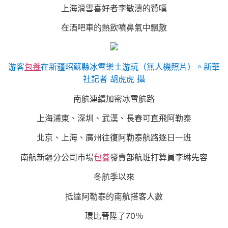
上海滑雪喜好者李敏濤的贊嘆
在酒吧車的熱飲噴鼻氣中飄散
游客
包養
在新疆昭蘇縣冰雪樂土游玩（無人機照片）。新華
社記者 胡虎虎 攝
南航連續加密冰雪航路
上海浦東、深圳、武漢、長春可直飛阿勒泰
北京、上海、廣州往復阿勒泰航路逐日一班
南航新疆分公司市場
包養
發賣部航班打算員李琳先容
冬航季以來
抵達阿勒泰的南航搭客人數
環比晉陞了70％