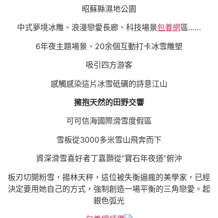
昭蘇縣濕地公園
中式夢境冰雕、浪漫戀愛長廊、科技場景
包養網
區……
6年夜主題場景、20余個互動打卡冰雪雕塑
吸引四方游客
感觸感染這片冰雪砥礪的詩意江山
擁抱天然的田野交響
可可信海國際滑雪度假區
雪板從3000多米雪山飛奔而下
資深滑雪喜好者丁嘉顥從“寶石年夜道”俯沖
板刃切開粉雪，揚林天秤，這位被失衡逼瘋的美學家，已經
決定要用她自己的方式，強制創造一場平衡的三角戀愛。起
銀色弧光