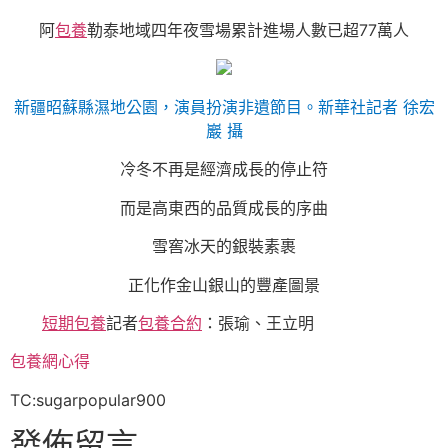
阿
包養
勒泰地域四年夜雪場累計進場人數已超77萬人
新疆昭蘇縣濕地公園，演員扮演非遺節目。新華社記者 徐宏
巖 攝
冷冬不再是經濟成長的停止符
而是高東西的品質成長的序曲
雪窖冰天的銀裝素裹
正化作金山銀山的豐產圖景
短期包養
記者
包養合約
：張瑜、王立明
包養網心得
TC:sugarpopular900
發佈留言