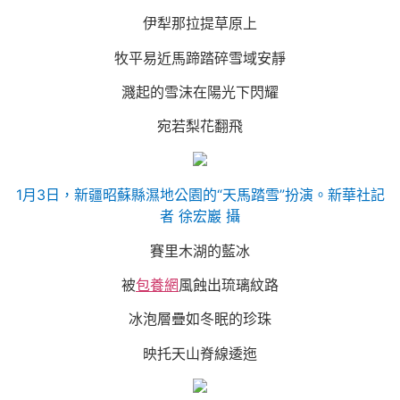
伊犁那拉提草原上
牧平易近馬蹄踏碎雪域安靜
濺起的雪沫在陽光下閃耀
宛若梨花翻飛
1月3日，新疆昭蘇縣濕地公園的“天馬踏雪”扮演。新華社記
者 徐宏巖 攝
賽里木湖的藍冰
被
包養網
風蝕出琉璃紋路
冰泡層疊如冬眠的珍珠
映托天山脊線逶迤