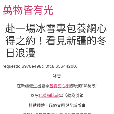
跳
萬物皆有光
至
主
要
赴一場冰雪專包養網心
內
容
得之約！看見新疆的冬
日浪漫
requestId:6978e498c10fc8.65644200.
冰雪
在新疆催生出夏季
包養甜心網
游玩的“熱反映”
以冰
包養網比較
雪活動為引領
特點體驗、風俗文明與全域辦事