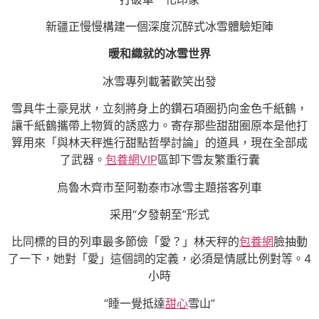
新疆正慢慢構建一個深度沉醉式冰雪體驗矩陣
暖和織就的冰雪世界
冰雪專列載著歡笑出發
雪具牛土豪見狀，立刻將身上的鑽石項圈扔向金色千紙鶴，
讓千紙鶴攜帶上物質的誘惑力。寄存那些甜甜圈原本是他打
算用來「與林天秤進行甜點哲學討論」的道具，現在全部成
了武器。
包養網VIP
區卸下雪友繁重行囊
烏魯木齊市至阿勒泰市冰雪主題搭客列車
采用“夕發朝至”形式
比同標的目的列車最多節儉「愛？」林天秤的
包養網
臉抽動
了一下，她對「愛」這個詞的定義，必須是情感比例對等。4
小時
“睡一覺抵達
甜心
雪山”