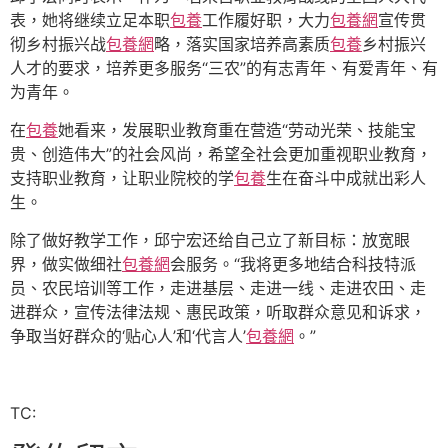
表，她将继续立足本职
包養
工作履好职，大力
包養網
宣传贯
彻乡村振兴战
包養網
略，落实国家培养高素质
包養
乡村振兴
人才的要求，培养更多服务“三农”的有志青年、有爱青年、有
为青年。
在
包養
她看来，发展职业教育重在营造“劳动光荣、技能宝
贵、创造伟大”的社会风尚，希望全社会更加重视职业教育，
支持职业教育，让职业院校的学
包養
生在奋斗中成就出彩人
生。
除了做好教学工作，邱宁宏还给自己立了新目标：放宽眼
界，做实做细社
包養網
会服务。“我将更多地结合科技特派
员、农民培训等工作，走进基层、走进一线、走进农田、走
进群众，宣传法律法规、惠民政策，听取群众意见和诉求，
争取当好群众的‘贴心人’和‘代言人’
包養網
。”
TC: