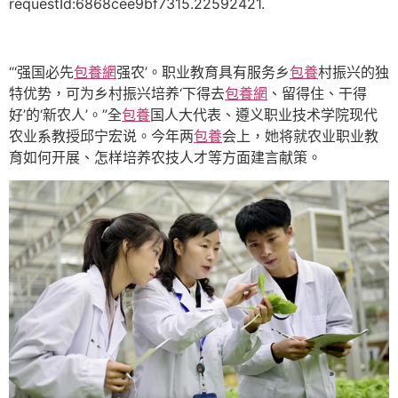
requestId:6868cee9bf7315.22592421.
“‘强国必先
包養網
强农’。职业教育具有服务乡
包養
村振兴的独
特优势，可为乡村振兴培养‘下得去
包養網
、留得住、干得
好’的‘新农人’。”全
包養
国人大代表、遵义职业技术学院现代
农业系教授邱宁宏说。今年两
包養
会上，她将就农业职业教
育如何开展、怎样培养农技人才等方面建言献策。