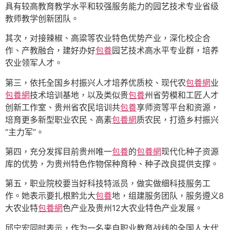
具有较高教育教学水平和较强服务能力的园艺技术专业省级
教师教学创新团队。
其次，对接辣椒、高粱等农业特色优势产业，深化校企合
作、产教融合，建好办好
包養
园艺技术高水平专业群，培养
农业领军人才。
第三，依托全国乡村振兴人才培养优质校、现代农
包養網
业
包養網
技术培训基地，以及类似贵
包養
州省劳模和工匠人才
创新工作室、贵州省农民培训共
包養
享师资等平台和资源，
培育更多新型职业农民、高素
包養網
质农民，打造乡村振兴
“主力军”。
第四，充分发挥目前贵州唯一
包養
的
包養網
现代化种子资源
库的优势，为贵州特色作物保种育种、种子改良提供支撑。
第五，职业院校要当好科技特派员，做实做细科技服务工
作。她表示要扎根黔北大
包養
地，组建服务团队，服务遵义8
大农业特
包養網
色产业及贵州12大农业特色产业发展。
邱宁宏同时表示，作为一名来自职业教育战线的全国人大代