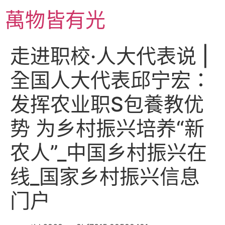
跳
萬物皆有光
至
主
要
走进职校·人大代表说 |
內
容
全国人大代表邱宁宏：
发挥农业职S包養教优
势 为乡村振兴培养“新
农人”_中国乡村振兴在
线_国家乡村振兴信息
门户