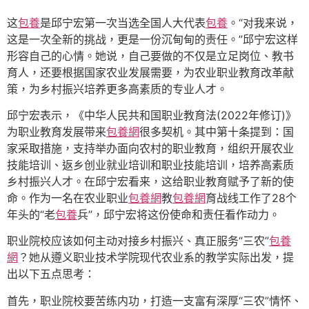
这
包養
是邱宁宏第一次当选全国人大代表
包養
。“对我来说，
这是一次全新的挑战，更是一份沉甸甸的责任。”邱宁宏这样
形容自己的心情。她说，自己要做的不仅是立足岗位、教书
育人，还要根据国家农业发展需要，为农业职业教育改革献
策，为乡村振兴培养更多高素质的专业人才。
邱宁宏表示，《中华人民共和国职业教育法(2022年修订)》
为职业教育发展带来
包養網
很多契机。其中第十条提到：国
家采取措施，支持举办面向农村的职业教育，组织开展农业
技能培训、返乡创业就业培训和职业技能培训，培养高素质
乡村振兴人才。在邱宁宏看来，这给职业教育赋予了新的使
命。作为一名在农业职业
包養網
教
包養網
育战线工作了28个
年头的“老
包養
兵”，邱宁宏将这份使命和责任看作动力。
职业院校应该如何主动对接乡村振兴、真正服务“三农”
包養
網
？她从遵义职业技术学院现代农业系的教学实际出发，提
出以下五点思考：
首先，职业院校要苦练内功，打造一支富有深厚“三农”情怀、