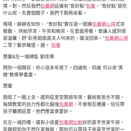
擇。對，然后我們
包養網
這邊有“食好點”
包養
，“食好點”是吃
什么呢，先賣個關子，我們下期再來看。
嘻嘻，靜靜告知你， “食好點”實在是一間廣
包養網心得
式茶
餐廳， 供給早茶、午茶和晚茶，在里面用餐，會讓人感到很
是溫馨、舒“彩秀姐姐是夫人叫來的，還沒回來。”
包養網心得
二等丫鬟恭聲道。適。
包養
慧鑾&左一城總監 劉佳偉
問你一個題目，你小孩多年夜了。四歲啦，四歲 可以來“青
橙”教導學畫畫。
慧鑾
剛逛了一圈上去，感到這里空間很年夜，藝術氣氛也不錯，
每間教室的自力性都比擬強
包養網
，不會相互攪擾，信任帶
孩子離開這里，他們應當會愛好。
在左一城四樓，還有小孩愛
包養網比較
好的豪亨世家牛排，
早晨假如你不想在家做飯，那你可以帶孩子來豪亨世家吃一