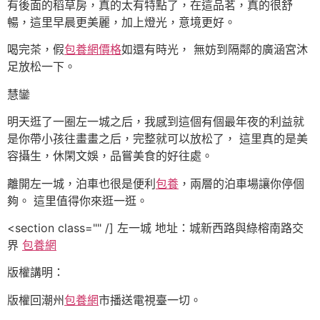
有後面的稻草房，真的太有特點了，在這品茗，真的很舒
暢，這里早晨更美麗，加上燈光，意境更好。
喝完茶，假
包養網價格
如還有時光， 無妨到隔鄰的廣涵宮沐
足放松一下。
慧鑾
明天逛了一圈左一城之后，我感到這個有個最年夜的利益就
是你帶小孩往畫畫之后，完整就可以放松了， 這里真的是美
容攝生，休閑文娛，品嘗美食的好往處。
離開左一城，泊車也很是便利
包養
，兩層的泊車場讓你停個
夠。 這里值得你來逛一逛。
<section class="" /] 左一城 地址：城新西路與綠榕南路交
界
包養網
版權講明：
版權回潮州
包養網
市播送電視臺一切。