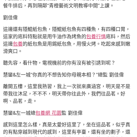
餐牛排后，再到隔鄰“青橙藝術文明教導中間”上課。
劉佳偉
這邊還有隱鯤紙包魚，隱鯤紙包魚有四種魚，有四種口胃，
這家的底料特點就是用牛油作為烤魚的
包養行情
底料，然后
這邊
包養
的紙包魚是用錫紙包魚，用慢火烤。吃起來感到嫩
滑爽口。
聽先容，看什物，電視機前的你有沒有被引誘到呢？
慧鑾&左一城“你真的不想告知你母親本相？”總監 劉佳偉
離開五樓，這里我熟習，我上一次就來廣涵宮，明天是不是
帶我往沐足，不不不，明天帶你往此外，我們往品茗。好
啊、品茗，走。
慧鑾&左一城總
包養網 花園
監 劉佳偉
感到這里怎么樣，真是太愛好這里了，坐在這品茗，似乎真
的有點穿越到現代的感到，這里有亭臺，還有坐的劃子，還