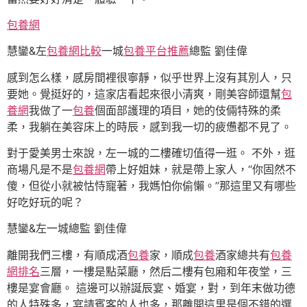
包養網
慧鑾&左
包養網比較
一城
包養平台推薦
總監 劉佳偉
感到怎么樣，感房間裡很寧靜，似乎世界上沒有其別人，只
要她。覺挺好的，這家店看起來很小清爽，剛美容師還幫
包
養網
我做了一
包養
個面部護理的項目，她的伎倆特殊的柔
柔，我躺在美容床上的時辰，感到我一切的疲憊都不見了。
對于愛美男士來說，左一城的二樓確切值得一逛。 不外，逛
商場凡是不是
包養網
帶上好姐妹，就是帶上家人，“你固然不
傻，但從小就被怙恃寵著，我媽怕你偷懶。”那這里又有哪些
好吃好玩的呢？
慧鑾&左一城總監 劉佳偉
離開我們三樓，有順成酒
包養
家，順成
包養
酒家總共有
包養
網排名
三層，一樓是點菜廳，然后二樓有包廂和年夜堂，三
樓是宴會廳。 這邊可以辦誕辰宴、婚宴，對，到年末做功德
的人特殊多，宴請賓客的人也多，那離開這里是個不錯的選