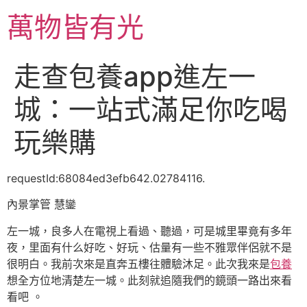
跳
萬物皆有光
至
主
要
走查包養app進左一
內
容
城：一站式滿足你吃喝
玩樂購
requestId:68084ed3efb642.02784116.
內景掌管 慧鑾
左一城，良多人在電視上看過、聽過，可是城里畢竟有多年
夜，里面有什么好吃、好玩、估量有一些不雅眾伴侶就不是
很明白。我前次來是直奔五樓往體驗沐足。此次我來是
包養
想全方位地清楚左一城。此刻就追隨我們的鏡頭一路出來看
看吧 。