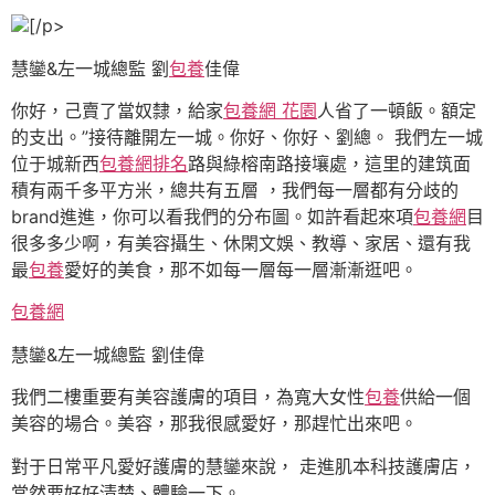
[/p>
慧鑾&左一城總監 劉
包養
佳偉
你好，己賣了當奴隸，給家
包養網 花園
人省了一頓飯。額定
的支出。”接待離開左一城。你好、你好、劉總。 我們左一城
位于城新西
包養網排名
路與綠榕南路接壤處，這里的建筑面
積有兩千多平方米，總共有五層 ，我們每一層都有分歧的
brand進進，你可以看我們的分布圖。如許看起來項
包養網
目
很多多少啊，有美容攝生、休閑文娛、教導、家居、還有我
最
包養
愛好的美食，那不如每一層每一層漸漸逛吧。
包養網
慧鑾&左一城總監 劉佳偉
我們二樓重要有美容護膚的項目，為寬大女性
包養
供給一個
美容的場合。美容，那我很感愛好，那趕忙出來吧。
對于日常平凡愛好護膚的慧鑾來說， 走進肌本科技護膚店，
當然要好好清楚、體驗一下。