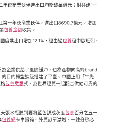
港三年夜商業伙伴進出口均衝破萬億元；對共建“一
第一年夜商業伙伴，進出口8690.7億元，增加
業
包養金額
收集。
國度進出口增加12.1%，經由過
包養
程中歐班列、
為企業供給了風險緩沖，也為產物向高端brand
。的目的轉型進級搭建了平臺。中國正用「牛先
贏格
包養意思
式，為世界經貿一起配合供給可貴的
天天張水瓶聽到要將藍色調成灰度
包養
百分之五十
集
包養網
卡車提箱。外貿訂單激增，一線分秒必