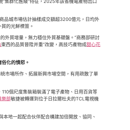
集群化進級”特征，2025年該省機電產物出口
商品城市場估計抽樣成交額超3200億元，日均外
江外貿的光鮮標簽。
以上的外貿增量，無力穩住外貿基礎盤。”商務部研討
站
東西的品質晉陞并重”改變，高技巧產物成
甜心花
庸俗化的憤怒。
傳統市場所作、拓展新興市場空間，有用疏散了單
110個尺度集裝箱裝滿了電子產物、日用百貨等
俱樂部
敏捷被轉運到位于日拉爾杜夫的TCL電視機
與本地一起配合伙伴配合構建加倍開放、協同、