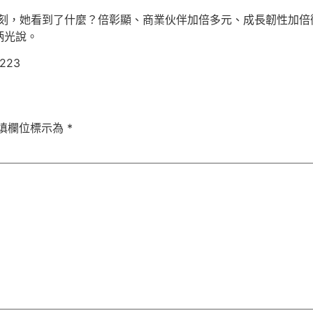
此刻，她看到了什麼？倍彰顯、商業伙伴加倍多元、成長韌性加倍
炳光說。
6223
填欄位標示為
*