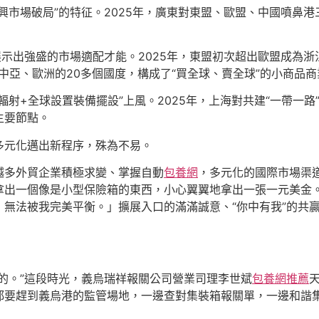
興市場破局”的特征。2025年，廣東對東盟、歐盟、中國噴鼻
示出強盛的市場適配才能。2025年，東盟初次超出歐盟成為浙江
轉中亞、歐洲的20多個國度，構成了“買全球、賣全球”的小商品商
射+全球設置裝備擺設”上風。2025年，上海對共建“一帶一路”
主要節點。
多元化邁出新程序，殊為不易。
越多外貿企業積極求變、掌握自動
包養網
，多元化的國際市場渠道
拿出一個像是小型保險箱的東西，小心翼翼地拿出一張一元美金
無法被我完美平衡。」擴展入口的滿滿誠意、“你中有我”的共
的。”這段時光，義烏瑞祥報關公司營業司理李世斌
包養網推薦
都要趕到義烏港的監管場地，一邊查對集裝箱報關單，一邊和諧