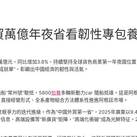
貿萬億年夜省看韌性專包
47萬億元，同比增加3.8%，持續堅持全球貨色商業第一年夜國
成就單”，彰顯出中國經濟的韌性與活氣。
船“常州號”駛抵，5800
包養
多輛新動力car 隨船抵達。這是阿
、直接經營形式、全系產物組合方法體系性進進阿根廷市場。
爭力的迭代進級。作為“中國外貿第一省”，2025年廣東以9.
信息、高端設備等“新廣貨”矩陣，“高端化衝破”成為光鮮特征。