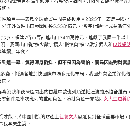
6支風電葉片在這里起運，行將發往海內。江蘇外貿轉型途徑浮現“
領跑。
性項目——義烏全球數貿中間建成投用。2025年，義烏中國小
5年，浙江外貿進出口範圍到達5.55萬億元，“數字化轉型”成為浙
、北京、福建7省市算計進出口34.11萬億元，進獻了我國一半
明，我國出口從“多少數字擴大”慢慢向“多少數字擴大和
包養網
率連續加年夜。
看到這一幕，氣得渾身發抖，但不是因為害怕，而是因為對財富
雜多變，倒逼各地加快國際市場多元化布局。我國外貿企業深化
空間。
從粵港澳年夜灣區開出的首趟中歐班列順遂抵達波蘭馬拉舍維奇，
害零部件是本次班列的重頭貨色，這批貨色一靠站即
女大生包養
業才能，將中國制造的財產上
包養女人
風延長到全球重要市場，
董事長李東生說。