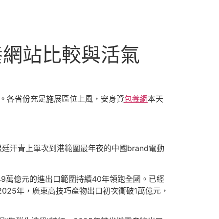
養網站比較與活氣
位置。各省份充足施展區位上風，安身資
包養網
本天
根廷汗青上單次到港範圍最年夜的中國brand電動
49萬億元的進出口範圍持續40年領跑全國。已經
2025年，廣東高技巧產物出口初次衝破1萬億元，