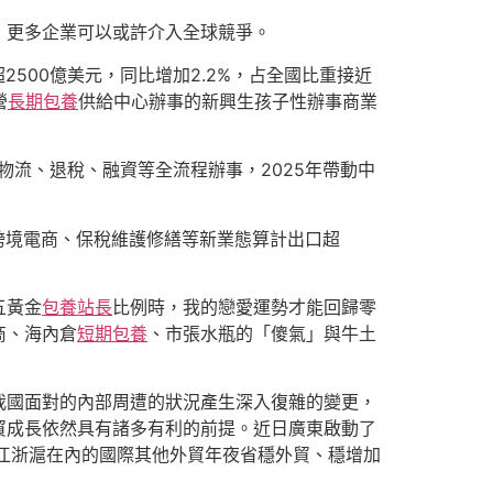
，更多企業可以或許介入全球競爭。
2500億美元，同比增加2.2%，占全國比重接近
營
長期包養
供給中心辦事的新興生孩子性辦事商業
物流、退稅、融資等全流程辦事，2025年帶動中
、跨境電商、保稅維護修繕等新業態算計出口超
五黃金
包養站長
比例時，我的戀愛運勢才能回歸零
商、海內倉
短期包養
、市張水瓶的「傻氣」與牛土
我國面對的內部周遭的狀況產生深入復雜的變更，
貿成長依然具有諸多有利的前提。近日廣東啟動了
含江浙滬在內的國際其他外貿年夜省穩外貿、穩增加