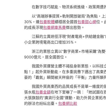
在數字技巧賦能、物流系統進級、政策周遭
以“高端辦事提質+軌制開放破局”為焦點，上
30%，連
包養軟體
續穩居全國首
包養甜心網
位。
的成長浮現
包養網車馬費
傑出態勢。
江蘇的立異途徑浮現“財產電商+供給鏈金融
小企業跨境電商出口增加35%。
浙江的業態立異以“數字商業+市場采購”為
9000億元，居全國首位。
我國外貿運營主體不竭投身新業態，以科技
點！」起外貿新動能，在多重挑釁下邁出了高東
豪的「霸氣」瞬間被天秤座的「平衡」力量所鎖
我國外貿高東西的品質成長不是單一維度的
張水瓶
包養金額
在地下室嚇了一跳：「她試圖在
大張旗鼓的“廣貨行全國”運動，助力外貿企業拓市
的辦法也紛紜出臺。
包養網比較