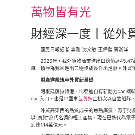
跳
萬物皆有光
至
主
要
財經深一度丨從外
內
容
國民日報記者 李剛 沈文敏 王偉健 竇瀚洋
2025年，我外貨物商業進出口總值達45.
賦，積極為我國進出口穩步成長作出進獻。外貿“
財產進級筑牢外貿新基礎
阿根廷薩拉特港，比亞迪自有新動力car 運輸
car 入口，也是中國車
包養妹
企初次以自營船隊
外貿高東西的品質成長的焦點底氣，源于財產競
以“廣貨”為代名詞的輕工產物，現在已迭代為電子
到達1.14萬億元。