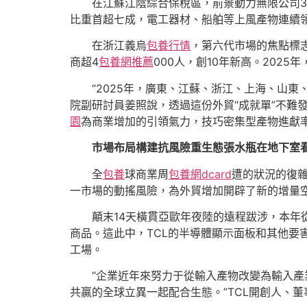
在江蘇江陰綜合保稅區，前景動力無限公司3
比重首超七成，電工器材、船舶等上風產物連續
在浙江義烏
包養行情
，第六代市場的焦點標志
商超4
包養網推薦
000人，創10年新高。202
“2025年，廣東、江蘇、浙江、上海、山東
院副研討員姜照說，透過這份外貿“成就單”不難發
園
為商業增加的引領氣力，技巧密集型產物進獻
市場布局構建抗風險重生態張水瓶在地下室
全
包養
球商業周
包養網dcard
遭的狀況的復
一市場的動搖風險，為外貿增加開辟了新的增量
顛末14天橫貫亞歐年夜陸的遠程跋涉，本年
商品。這此中，TCL的半導體顯示面板和其他要
工場。
“企業近年來努力于從輸入產物改變為輸入產
共贏的全球立異一起配合生態。”TCL開創人、