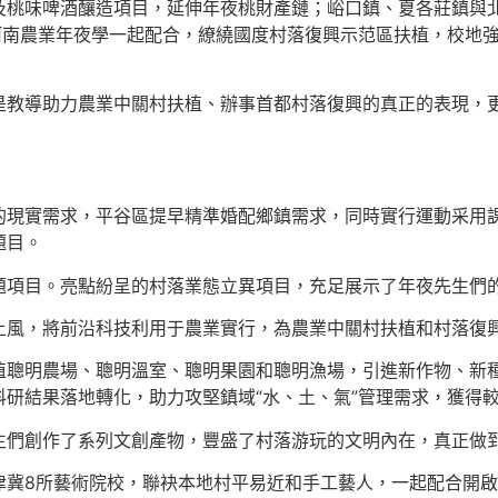
及桃味啤酒釀造項目，延伸年夜桃財產鏈；峪口鎮、夏各莊鎮與
河南農業年夜學一起配合，繚繞國度村落復興示范區扶植，校地
是教導助力農業中關村扶植、辦事首都村落復興的真正的表現，
的現實需求，平谷區提早精準婚配鄉鎮需求，同時實行運動采用
題目。
題項目。亮點紛呈的村落業態立異項目，充足展示了年夜先生們
上風，將前沿科技利用于農業實行，為農業中關村扶植和村落復
植聰明農場、聰明溫室、聰明果園和聰明漁場，引進新作物、新
研結果落地轉化，助力攻堅鎮域“水、土、氣”管理需求，獲得
生們創作了系列文創產物，豐盛了村落游玩的文明內在，真正做
津冀8所藝術院校，聯袂本地村平易近和手工藝人，一起配合開