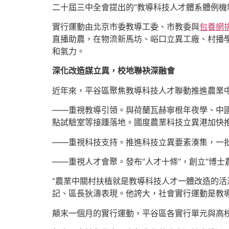
二十屆三中全會提出的“教導科技人才體系體例機
實行運動由北京市委教導工委、市教委與
包養網
直播助農，在物流新馬坊、峪口立異工廠、村播
和氣力。
深化改造謀立異，校地聯袂深融會
近年來，平谷區聚焦教導科技人才聯動推進農業
——重視教導引領。與荷蘭瓦赫寧根年夜學、中
點試驗室等接踵落地。國度農業科技立異港加快
——重視科技支持。推進科技立異要素湊集，一
——重視人才會聚。發布“人才十條”，創立“博士農
“農業中關村扶植就是教導科技人才一體改造的活
記、區長狄濤表現。他誇大，社會實行運動是教
顛末一個月的實行運動，平谷區各實行單元與高