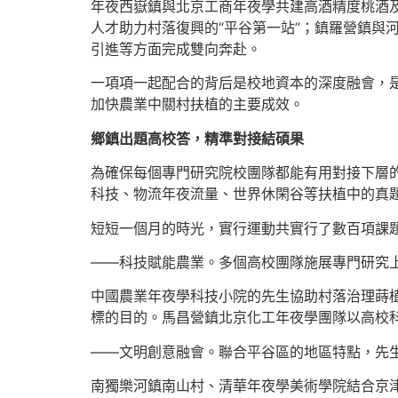
年夜西嶽鎮與北京工商年夜學共建高酒精度桃酒
人才助力村落復興的“平谷第一站”；鎮羅營鎮與
引進等方面完成雙向奔赴。
一項項一起配合的背后是校地資本的深度融會，
加快農業中關村扶植的主要成效。
鄉鎮出題高校答，精準對接結碩果
為確保每個專門研究院校團隊都能有用對接下層
科技、物流年夜流量、世界休閑谷等扶植中的真
短短一個月的時光，實行運動共實行了數百項課
——科技賦能農業。多個高校團隊施展專門研究
中國農業年夜學科技小院的先生協助村落治理蒔
標的目的。馬昌營鎮北京化工年夜學團隊以高校科
——文明創意融會。聯合平谷區的地區特點，先
南獨樂河鎮南山村、清華年夜學美術學院結合京