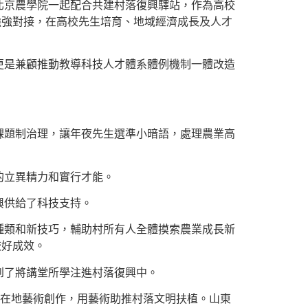
北京農學院一起配合共建村落復興驛站，作為高校
強強對接，在高校先生培育、地域經濟成長及人才
更是兼顧推動教導科技人才體系體例機制一體改造
課題制治理，讓年夜先生選準小暗語，處理農業高
的立異精力和實行才能。
興供給了科技支持。
種類和新技巧，輔助村所有人全體摸索農業成長新
較好成效。
到了將講堂所學注進村落復興中。
啟在地藝術創作，用藝術助推村落文明扶植。山東