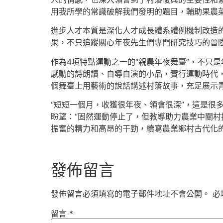
用我所學的常識破解我們發明的題目，輔助果農
進步人才本質是深化人才成長體系體例機制改造的
果，不只追蹤關心年夜先生們專門研究技巧的晉
作為4項特點運動之一的“親農年夜舞臺”，不只
感動的詩朗讀、自導自演的小品，實行運動時代
個舞臺上用藝術的說話講述村落故事，充足展示
“短短一個月，收獲很年夜、領會很深”，這是很
盼望：“固然運動停止了，但教導助力農業中關
振奮的精力和高昂的干勁，續寫農業鄉村古代化的
發佈留言
發佈留言必須填寫的電子郵件地址不會公開。
必
留言
*