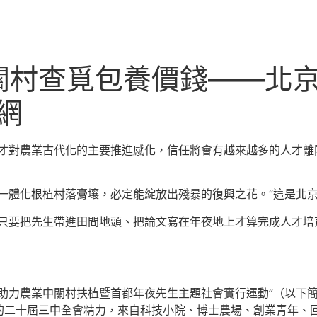
關村查覓包養價錢——北
網
才對農業古代化的主要推進感化，信任將會有越來越多的人才離
一體化根植村落膏壤，必定能綻放出殘暴的復興之花。”這是北
只要把先生帶進田間地頭、把論文寫在年夜地上才算完成人才培
助力農業中關村扶植暨首都年夜先生主題社會實行運動”（以下簡
的二十屆三中全會精力，來自科技小院、博士農場、創業青年、