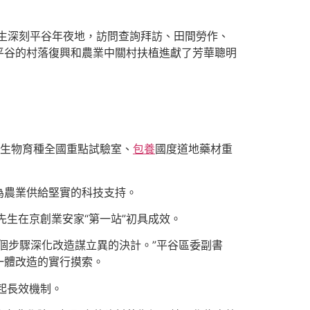
先生深刻平谷年夜地，訪問查詢拜訪、田間勞作、
平谷的村落復興和農業中關村扶植進獻了芳華聰明
菜生物育種全國重點試驗室、
包養
國度道地藥材重
為農業供給堅實的科技支持。
夜先生在京創業安家“第一站”初具成效。
個步驟深化改造謀立異的決計。”平谷區委副書
一體改造的實行摸索。
起長效機制。