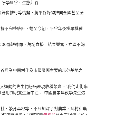
、研學紅谷、生態紅谷。
短錄像推行等情勢，將平谷好物推向全國甚至全
。據不完整統計，截至今朝，平谷年夜桃早桃種
000部短錄像、萬場直播，結果豐富，立異不竭，
平谷農業中關村作為市級層面主要的示范基地之
入運動的先生們紛紜表現收穫頗豐。“我們走街串
應用到現實生涯中往。”中國農業年夜學先生張
合社、繁育基地等，不只加深了對農業、鄉村和農
“假如無機會，我確定愿
包養網
意再次回到平谷，