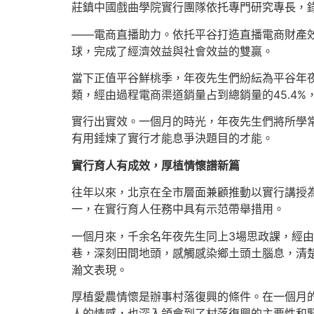
莊鎮中國戲曲學院實行團隊依托專門研究專長，
——電商直播助力。依托平谷打造直播電商財產
球，完成了經濟效益與社會效益的雙贏。
當下正值平谷鮮桃季，年夜先生們紛紜為平谷年夜
類，經由過程電商渠道銷量占到總銷量的45.4
實行出實效。一個月的時光，年夜先生們將所學常
有用錘煉了實行才能息爭決題目的才能。
實行育人有成效，厚植情懷譜新篇
往年以來，北京在全市層面兼顧推動以實行講授為
一，在實行育人任務中具有示范帶舉措用。
一個月來，千余名年夜先生同上3場思政課，經
巷，深刻田間地頭，感觸感染鄉土頭土腦息，清
瀚文表現。
厚植愛農情懷是辦事村落復興的條件。在一個月的
人的情感，也深入領會到了村落復興的主要性和緊