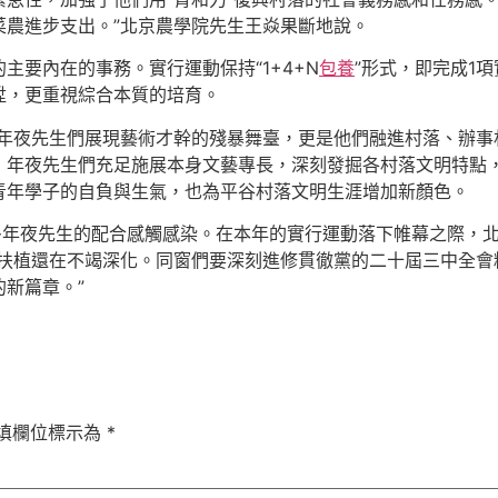
菜農進步支出。”北京農學院先生王焱果斷地說。
主要內在的事務。實行運動保持“1+4+N
包養
”形式，即完成1項
陞，更重視綜合本質的培育。
是年夜先生們展現藝術才幹的殘暴舞臺，更是他們融進村落、辦
，年夜先生們充足施展本身文藝專長，深刻發掘各村落文明特點
青年學子的自負與生氣，也為平谷村落文明生涯增加新顏色。
多年夜先生的配合感觸感染。在本年的實行運動落下帷幕之際，
村扶植還在不竭深化。同窗們要深刻進修貫徹黨的二十屆三中全會
新篇章。”
填欄位標示為
*