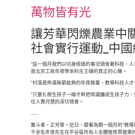
跳
萬物皆有光
至
主
要
讓芳華閃爍農業中
內
容
社會實行運動_中國
“這一個月我們以切身經過的事況領會著科技、人
是北京工商年夜學本科生王碩的真正的心聲。
“村落是佈滿無窮能夠的年夜舞臺，教導科技人才
“只要扎根生孩子一線才幹把常識釀成生孩子力，
任人賈月慧的深切領會。
……
奮斗者，正芳華。近日，跟著為期一個月的“教導
千余名年夜先生在平谷區所有人全體進修貫徹黨