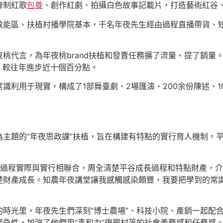
錄制紅歌
包養
、創作紅劇、拍攝白色故事記載片，打造藝術紅谷
效能區、扶植村播學院基本，千名年夜先生經由過程直播帶貨、
桃代言，為年夜桃brand扶植和發賣任務擴了流量、提了銷量
%，較往年進步近十個百分點。
識利用于現實，構成了1部舞臺劇、2場匯演、200余份陳述、1
主題的“年夜思政課”扶植，旨在構建有特點的實行育人機制。
由過程實際與實行相聯合，周全清楚平谷成長過程和特點財產，介
楚財產成長。知農年夜講堂讓我感觸感染頗豐，我要把學到的常識
時光里，年夜先生們深刻“博士農場”、科技小院、產銷一起配
急性，加強了他們用“青和力”復興村落的社會義務感和任務感。