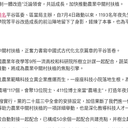
制一體改造”泛論領會，共話成長，加快推動農業中關村扶植。
排名
平谷區委、區當局主辦，自7月4日啟動以來，1193名年夜
學院等平谷改造成長的前沿陣地留下了身影，錘煉了本事，也為
中關村扶植，正奮力書寫中國式古代化北京篇章的平谷答卷。
國農業年夜學等9所一流高校和科研院所樹立計謀一起配合，蔬
推動，將成為農業中關村扶植的焦點引擎。
批農業範疇科技立異企業應運而生，一座座科技小院落地生根，
場”117個，會聚13位院士、411位博士來當“農場主”，打造年
潑實行，黨的二十屆三中全會的安排設定，加倍果斷了我們進一
導助力農業中關村扶植的一項詳細舉動，也是深化教導科技人才
校自動對接一起配合，已構成50余個一起配合共建亮點，并樹立