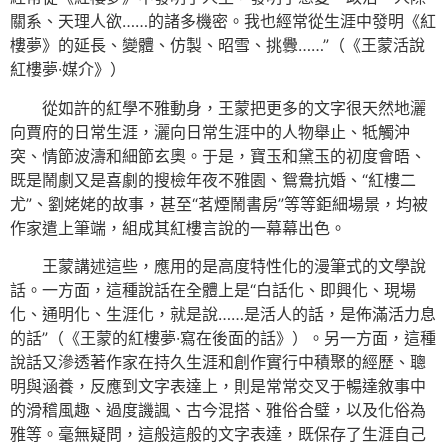
關系、天理人欲……的諸多機密。我也經常從生涯中發明《紅
樓夢》的延長、變體、仿製、昭雪、挑釁……”（《王蒙活說
紅樓夢·媒介》）
從如許的紅學不雅動身，王蒙把更多的文字很天然地灑
向賈府的日常生涯，灑向日常生涯中的人物舉止、牴觸沖
突、情節波濤和細節玄奧。于是，寶玉和黛玉的初度會晤、
既是鬧劇又是喜劇的搜檢年夜不雅園、鴛鴦抗婚、“紅樓二
尤”、劉姥姥的故事，甚至“茗煙鬧書房”等等鉅細場景，均被
作家遣上筆端，組成其紅樓言說的一幕幕出色。
王蒙講述這些，應用的是高度特性化的漫筆式的文學說
話。一方面，這種說話在全體上是“白話化、即興化、現場
化、通明化、生涯化，就是說……是活人的話，是佈滿活力息
的話”（《王蒙的紅樓夢·寫在後面的話》）。另一方面，這種
說話又滲透著作家在持久生涯和創作實行中積聚的經歷、聰
明與涵養，反應到文字表達上，則是常常交叉于暢達敘事中
的滑稽風趣、過度譏諷、古今混搭、雅俗合璧，以及化俗為
雅等。毫無疑問，這般這般的文字表達，既保存了生涯自己