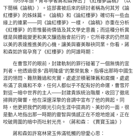
1959年頭，青年學者蔣和森捧出了《紅樓夢論稿》（以
下簡稱《論稿》）。這部書被后來的研討者稱為何其芳《論
紅樓夢》的姊妹篇。《論稿》和《論紅樓夢》確切有一些血
緣上的連累——同《論紅樓夢》一樣，《論稿》亦重在分析
《紅樓夢》的思惟藝術價值及其文學史意義；而這種分析異
樣是與體裁變更和美文釀造融會前行的，它所尋求的仍然是
以美的表達推進美的心機，讓美與審美聯袂同業。你看，蔣
和森如許寫孕育了《紅樓夢》的阿誰時期：
在曹雪芹的眼前，封建軌制的罪行碰著了一個無情的宣
判者。他透過很多“昌明隆盛”的繁榮氣象，指導出那時中國生
涯的悒悶、難熬難過和充實，處處淤積著陳舊和腐爛，處處
布滿了哀痛和不幸，任何人都似乎不配有好的命運，曹雪芹
對這一暗中世界的主人——封建貴族統治階層，收回了徹底
掃興的聲響，他在深邃深摯的音調中宣布了他的興起。同
時，他更把我們的眼光引向生涯中提高的、美妙的一面，很
是動人地指出那一時期的靈智與情感正在不熄地熄滅，正在
咬破周圍的暗中而吐射光亮。（蔣和森：《賈寶玉論》）
蔣和森如許寫林黛玉佈滿牴觸的戀愛心思：