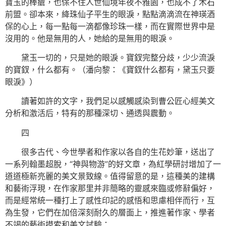
寶玉的棒瘡，也保不住人世仙境年夜不雅園，也成不了木石
前盟。卻本來，絳珠仙子平生的眼淚，點點滴滴流在神瑛酒
保的心上，每一點每一滴都像珍珠一樣，而在實際世界中是
沒用的。他是無用的人，她給的是無用的眼淚。
黛玉一切的，只是她的眼淚。寶釵完整分歧，少少流淚
的寶釵，什么都有。（潘向黎：《寶釵什么都有，黛玉只要
眼淚》）
讀著如許的文字，我們足以感觸感染到曹公匠心經美文
分析和激活后，特有的那種深切、通透與震動。
四
很多古代、今世學者和作家以各自的生花妙筆，送出了
一系列翰墨超脫，“神與物游”的好文章，為紅學研討增加了一
道道極新亮麗的美文景致線。值得留意的是，這種美的建構
和藝術浮現，在作家那里并非簡略的靈感來臨或修辭偏好，
而是經常統一種打上了感性印記的感悟和思慮相伴而行，互
為生發，它們在加倍深刻耐久的層面上，推進著作家、學者
不竭的藝術摸索和美文試驗：