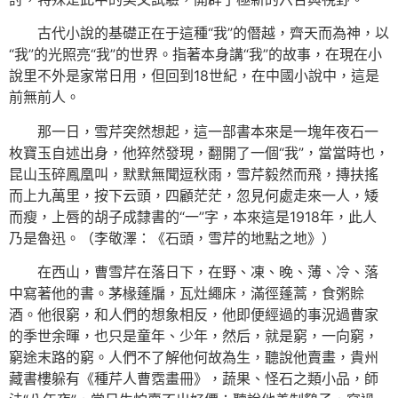
古代小說的基礎正在于這種“我”的僭越，齊天而為神，以
“我”的光照亮“我”的世界。指著本身講“我”的故事，在現在小
說里不外是家常日用，但回到18世紀，在中國小說中，這是
前無前人。
那一日，雪芹突然想起，這一部書本來是一塊年夜石一
枚寶玉自述出身，他猝然發現，翻開了一個“我”，當當時也，
昆山玉碎鳳凰叫，默默無聞逗秋雨，雪芹毅然而飛，摶扶搖
而上九萬里，按下云頭，四顧茫茫，忽見何處走來一人，矮
而瘦，上唇的胡子成隸書的“一”字，本來這是1918年，此人
乃是魯迅。（李敬澤：《石頭，雪芹的地點之地》）
在西山，曹雪芹在落日下，在野、凍、晚、薄、冷、落
中寫著他的書。茅椽蓬牖，瓦灶繩床，滿徑蓬蒿，食粥賒
酒。他很窮，和人們的想象相反，他即便經過的事況過曹家
的季世余暉，也只是童年、少年，然后，就是窮，一向窮，
窮途末路的窮。人們不了解他何故為生，聽說他賣畫，貴州
藏書樓躲有《種芹人曹霑畫冊》，蔬果、怪石之類小品，師