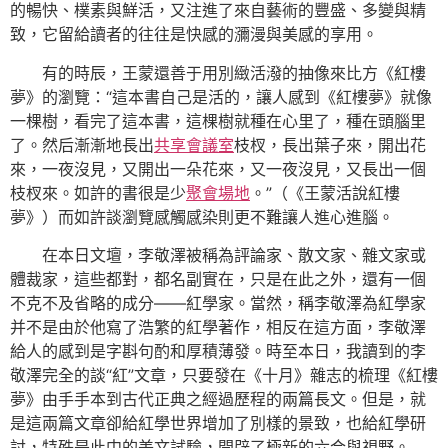
的暢快、樸素與鮮活，又注進了來自藝術的豐盛、多變與精
致，它留給讀者的往往是快感的瀰漫與美感的享用。
有的時辰，王蒙還善于用別緻活潑的抽像來比方《紅樓
夢》的瀏覽：“這本書自己是活的，讓人感到《紅樓夢》就像
一棵樹，看完了這本書，這棵樹就種在心里了，種在頭腦里
了。然后漸漸地長出
共享會議室
枝杈，長出葉子來，開出花
來，一夜沒見，又開出一朵花來，又一夜沒見，又長出一個
枝杈來。如許的書很是少
聚會場地
。”（《王蒙活說紅樓
夢》）而如許談瀏覽感觸感染則更不難讓人進心進腦。
在本日文壇，李敬澤被稱為評論家、散文家、雜文家或
體裁家，這些都對，都名副實在，只是在此之外，還有一個
不克不及省略的成分——紅學家。當然，稱李敬澤為紅學家
并不是由於他寫了浩繁的紅學著作，相反在這方面，李敬澤
給人的感到是字斟句酌和厚積薄發。時至本日，我讀到的李
敬澤完全的談“紅”文章，只要發在《十月》雜志的梳理《紅樓
夢》由手手本到古代正典之經過歷程的兩篇長文。但是，就
是這兩篇文章卻給紅學世界增加了別樣的景致，也給紅學研
討，特殊是此中的美文試驗，開辟了極新的六合與視野。