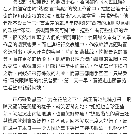
憑著對《紅樓夢》的爛熟于心，潘向黎的《人世紅樓》
在人們經常由於“熟視”而“無睹”的故工作節中，挖掘出若干新
奇的視角和奇特的說法，如提出“人人都拿黛玉當擋箭牌”“他
們都不愛賈寶玉”“曹雪芹的乾坤年夜挪移”“賈府的規則與鳳姐
的款段”“茶筅、脂硯齋與秦可卿”等，這些乍看有些生疏的命
題，很天然地叫醒了人們的“瀏覽等待”，使研討文章有了文學
作品的瀏覽後果。而在詳細行文表達中，作家繚繞議題時而
旁逸斜出，擴大汗青的容量；時而剝繭抽絲，挖掘景象的實
質。而在更多的情形下，則驅動女性柔潤而細膩的筆觸，夾
敘夾議，娓娓道來，開采出平常中的深意。譬如寫寶玉挨打
之后，寶釵送來有殊效的丸藥，而黛玉卻兩手空空，只是哭
得“兩只眼睛腫的桃兒普通”。第二天一早，寶釵走出蘅蕪苑，
往看望母親薛阿姨：
正巧碰到黛玉“自力在花陰之下”，黛玉看她無精打采，眼
睛又顯明是哭過的樣子，就笑著苛刻她：“姐姐也自珍重些
兒。就是哭出兩缸眼淚，也醫欠好棒瘡！”這個階段的黛玉逢
著機遇就刺寶釵幾句，卻不意這回本就以己度人說錯了，反
而說中了本身——令人恍悟黛玉哭出了幾多眼淚，也醫欠好