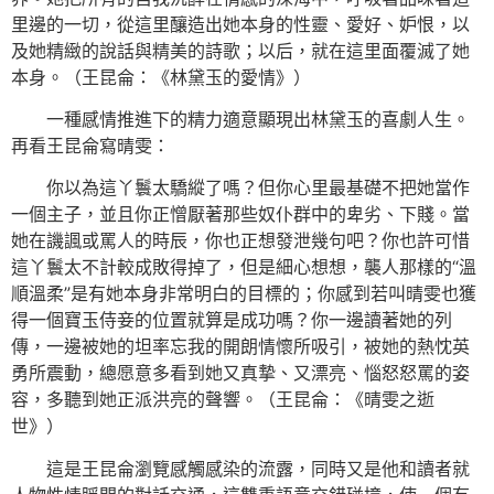
里邊的一切，從這里釀造出她本身的性靈、愛好、妒恨，以
及她精緻的說話與精美的詩歌；以后，就在這里面覆滅了她
本身。（王昆侖：《林黛玉的愛情》）
一種感情推進下的精力適意顯現出林黛玉的喜劇人生。
再看王昆侖寫晴雯：
你以為這丫鬟太驕縱了嗎？但你心里最基礎不把她當作
一個主子，並且你正憎厭著那些奴仆群中的卑劣、下賤。當
她在譏諷或罵人的時辰，你也正想發泄幾句吧？你也許可惜
這丫鬟太不計較成敗得掉了，但是細心想想，襲人那樣的“溫
順溫柔”是有她本身非常明白的目標的；你感到若叫晴雯也獲
得一個寶玉侍妾的位置就算是成功嗎？你一邊讀著她的列
傳，一邊被她的坦率忘我的開朗情懷所吸引，被她的熱忱英
勇所震動，總愿意多看到她又真摯、又漂亮、惱怒怒罵的姿
容，多聽到她正派洪亮的聲響。（王昆侖：《晴雯之逝
世》）
這是王昆侖瀏覽感觸感染的流露，同時又是他和讀者就