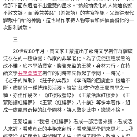
從那下面永遠磨不出靈慧的墨水。”這般抽像化的人物速寫近
乎散文詩，而“義兼美惡”（劉勰語）的書寫準繩，又頗得現代
體裁中“贊”的神髓，這也是作家把人物察看和評價藝術化的一
次勝利試驗。
三
20世紀80年月，高文家王蒙道出了那時文學創作群體廣
泛存在的一種缺憾：作家的非學者化。為了促使這種狀態的
改不雅，底本學殖豐富、腹笥充盈的王蒙，身材力行，在持
續文學
共享會議室
創作的同時率先做起了學問，一時光，
《老子的輔助》《莊子的奔跑》《李商隱的回旋曲》接連不
斷，盡顯另一種博雅與活潑。縱論“紅樓”作為王蒙問學之一
種，亦佳作幾次，《紅樓啟發錄》《王蒙活說紅樓夢》《王
蒙陪讀紅樓夢》《王蒙〈紅樓夢〉八十講》等多本著作，組
成一處風景奇怪的紅學園林，讓人散步此中，戀戀不捨。
王蒙坦言：“我把《紅樓夢》看成一部活書來讀，看成活
人來評，看成真正的事務來剖析，看成經歷學問來思考……我
經常從《紅樓夢》中發明了人生，發明了戀愛、政治、人際