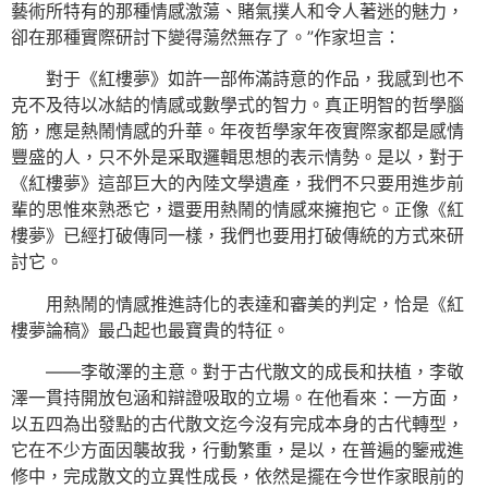
藝術所特有的那種情感激蕩、賭氣撲人和令人著迷的魅力，
卻在那種實際研討下變得蕩然無存了。”作家坦言：
對于《紅樓夢》如許一部佈滿詩意的作品，我感到也不
克不及待以冰結的情感或數學式的智力。真正明智的哲學腦
筋，應是熱鬧情感的升華。年夜哲學家年夜實際家都是感情
豐盛的人，只不外是采取邏輯思想的表示情勢。是以，對于
《紅樓夢》這部巨大的內陸文學遺產，我們不只要用進步前
輩的思惟來熟悉它，還要用熱鬧的情感來擁抱它。正像《紅
樓夢》已經打破傳同一樣，我們也要用打破傳統的方式來研
討它。
用熱鬧的情感推進詩化的表達和審美的判定，恰是《紅
樓夢論稿》最凸起也最寶貴的特征。
——李敬澤的主意。對于古代散文的成長和扶植，李敬
澤一貫持開放包涵和辯證吸取的立場。在他看來：一方面，
以五四為出發點的古代散文迄今沒有完成本身的古代轉型，
它在不少方面因襲故我，行動繁重，是以，在普遍的鑒戒進
修中，完成散文的立異性成長，依然是擺在今世作家眼前的