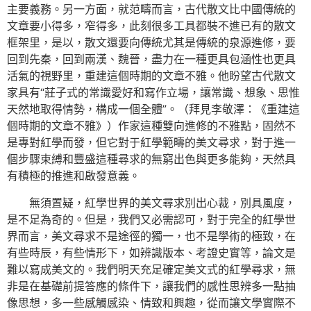
主要義務。另一方面，就范疇而言，古代散文比中國傳統的
文章要小得多，窄得多，此刻很多工具都裝不進已有的散文
框架里，是以，散文還要向傳統尤其是傳統的泉源進修，要
回到先秦，回到兩漢、魏晉，盡力在一種更具包涵性也更具
活氣的視野里，重建這個時期的文章不雅。他盼望古代散文
家具有“莊子式的常識愛好和寫作立場，讓常識、想象、思惟
天然地取得情勢，構成一個全體”。（拜見李敬澤：《重建這
個時期的文章不雅》）作家這種雙向進修的不雅點，固然不
是專對紅學而發，但它對于紅學範疇的美文尋求，對于進一
個步驟束縛和豐盛這種尋求的無窮出色與更多能夠，天然具
有積極的推進和啟發意義。
無須置疑，紅學世界的美文尋求別出心裁，別具風度，
是不足為奇的。但是，我們又必需認可，對于完全的紅學世
界而言，美文尋求不是途徑的獨一，也不是學術的極致，在
有些時辰，有些情形下，如辨識版本、考證史實等，論文是
難以寫成美文的。我們明天充足確定美文式的紅學尋求，無
非是在基礎前提答應的條件下，讓我們的感性思辨多一點抽
像思想，多一些感觸感染、情致和興趣，從而讓文學實際不