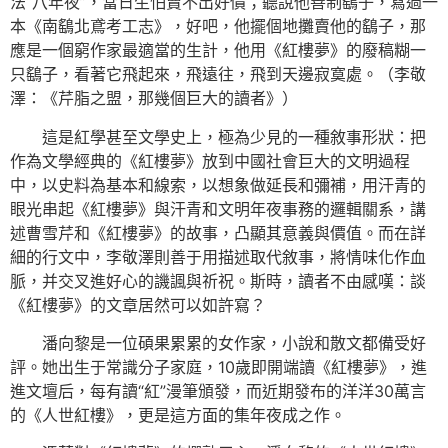
法“八年夜”，當日生怕賣不出好價；聽說他善制鷂子，寫過一
本《南鷂北鳶考工志》，好吧，他擺個地攤賣他的鷂子，那
應是一個窮作家最適當的生計，他用《紅樓夢》的廢稿糊一
只鷂子，看著它飛起來，飛遠往，飛到天邊寂寞處。（李敬
澤：《芹脂之盟，那幾個巨大的讀者》）
這是紅學甚至文學史上，極為少見的一種敘事形狀：把
作為文學經典的《紅樓夢》放到中國社會巨大的文明過程
中，以史料為基本和線索，以想象做延長和彌補，用汗青的
眼光串起《紅樓夢》與汗青和文明年夜事務的邏輯關系，講
述曹雪芹和《紅樓夢》的故事，凸顯其意義與價值。而在詳
細的行文中，李敬澤則善于用描述取代敘事，將情味化作血
脈，并交叉進好心的譏諷與祈祝。斯時，讀者不由感嘆：談
《紅樓夢》的文章居然可以如許寫？
潘向黎是一位碩果累累的女作家，小說和散文都備受好
評。她出生于常識分子家庭，10歲即開端讀《紅樓夢》，進
進文壇后，每有讀“紅”漫筆頒發，而近期發布的洋洋30萬言
的《人世紅樓》，更是這方面的集年夜成之作。