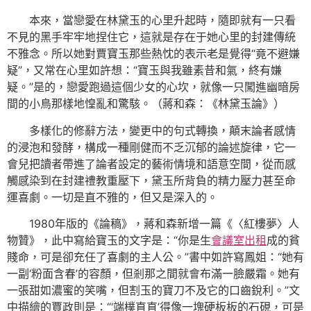
本來，當戀愛在林黛玉的心里升起時，隨即就有一只看
不見的黑手牢牢地捏住它，這就是存在于她心里的封建傳統
不雅念。所以她對賈寶玉那些熱忱的表示老是覺得“竟不避嫌
疑”，又常在心里如許想：“寶玉與我雖素昔和氣，終有嫌
疑。”是的，戀愛跑過這個少女的心坎，就像一只闖進幽暗房
間的小鳥那樣地惶亂和驚駭。（蔣和森：《林黛玉論》）
多樣化的修辭方法，變更中的句式轉換，顛末論者感情
的浸泡和發酵，構成一種剛健而不乏沉郁的論述旋律，它一
會兒把讀者帶進了論者設定的藝術情境和語意空間，從而感
觸感染到在封建禮教重壓下，黛玉所背負的精力壓力甚至命
運喜劇。一切是直不雅的，但又是深入的。
1980年版的《論稿》，蔣和森新增一篇《〈紅樓夢〉人
物贊》，此中寫給寶玉的文字是：“你是生
會議室出租
成的貧
賤命，可是卻充任了喜劇的主人公。”書中如許寫鳳姐：“她有
一副‘粉面含春’的容顏，但剎那之間就會布滿一臉嚴霜。她有
一張甜如濃蜜的笑嘴，但割玉的寶刀不及它的口齒銳利。”文
中描繪的賈政則是：“‘端樸直直’得像一塊硬板板的石硯，可是