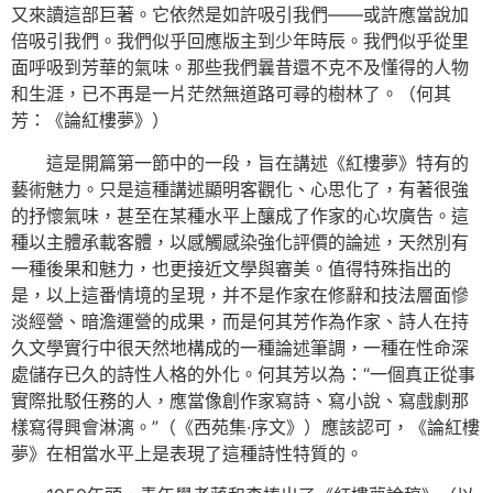
又來讀這部巨著。它依然是如許吸引我們——或許應當說加
倍吸引我們。我們似乎回應版主到少年時辰。我們似乎從里
面呼吸到芳華的氣味。那些我們曩昔還不克不及懂得的人物
和生涯，已不再是一片茫然無道路可尋的樹林了。（何其
芳：《論紅樓夢》）
這是開篇第一節中的一段，旨在講述《紅樓夢》特有的
藝術魅力。只是這種講述顯明客觀化、心思化了，有著很強
的抒懷氣味，甚至在某種水平上釀成了作家的心坎廣告。這
種以主體承載客體，以感觸感染強化評價的論述，天然別有
一種後果和魅力，也更接近文學與審美。值得特殊指出的
是，以上這番情境的呈現，并不是作家在修辭和技法層面慘
淡經營、暗澹運營的成果，而是何其芳作為作家、詩人在持
久文學實行中很天然地構成的一種論述筆調，一種在性命深
處儲存已久的詩性人格的外化。何其芳以為：“一個真正從事
實際批駁任務的人，應當像創作家寫詩、寫小說、寫戲劇那
樣寫得興會淋漓。”（《西苑集·序文》）應該認可，《論紅樓
夢》在相當水平上是表現了這種詩性特質的。