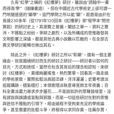
久有“紅學”之稱的《紅樓夢》研討，雖說由“詞翰中一書
而得為‘學’”（錢鐘書語），但在中國近古代學術史上卻可謂一
門地隧道道的“顯學”。這門學問之所以能“顯”，起首是由於在
長達230多年（從1791年120回本《紅樓夢》即“程甲本”問世
算起）的研討史上，其瀏覽之普遍，闡述之單一，資料之豐
沛，不雅點之紛紛，爭辯之劇烈，以及所構成的思惟啟發與
文明影響之深遠，都是其他古典小說難以匹敵的，在全部古
典文學研討範疇也無出其右。
除此之外，《紅樓夢》研討之所以“彰顯”，還有一個主要
緣由，就是圍繞研討而生的研討之研討——研討者以如何的
目光、方式和途徑，當然也包含其背后的理念和認知，來研
討《紅樓夢》，異樣絢麗搖曳，熱烈繁華。回看其一路走過
的學術景致，實際批駁派高蹈恣肆，洋洋灑灑；史實考證派
追蹤躡跡，穩紮穩打；本領索隱派執意尋覓微言年夜義；百
科全書派盡力尋求步步蓮花……不是說如許的眾聲鼓噪里，沒
有謬說與誤讀或盲點與邪路，而是一切這些研討在對的思惟
與迷信不雅點的引領下，經由過程不受拘束充足的學術論
爭，甚至需要的批駁斗爭，終極得以求同存異、往蕪存菁，