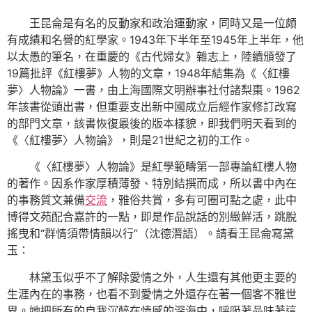
王昆侖是有名的反動家和政治運動家，同時又是一位頗
有成績和名譽的紅學家。1943年下半年至1945年上半年，他
以太愚的筆名，在重慶的《古代婦女》雜志上，陸續頒發了
19篇批評《紅樓夢》人物的文章，1948年結集為《〈紅樓
夢〉人物論》一書，由上海國際文明辦事社付諸梨棗。1962
年該書從頭出書，但重要支出新中國成立后經作家修訂改寫
的部門文章，該書恢復最後的版本樣貌，即我們明天看到的
《〈紅樓夢〉人物論》，則是21世紀之初的工作。
《〈紅樓夢〉人物論》是紅學範疇第一部專論紅樓人物
的著作。因系作家厚積薄發、特別結撰而成，所以書中內在
的事務質文兼備
交流
，雅俗共賞，多有可圈可點之處，此中
博得文苑配合嘉許的一點，即是作品說話的別緻鮮活，跳脫
搖曳和“群情須帶情韻以行”（沈德潛語）。請看王昆侖寫黛
玉：
林黛玉似乎不了解除愛情之外，人生還有其他更主要的
生涯內在的事務，也看不到愛情之外還存在著一個客不雅世
界。她把所有的自我沉醉在情感的深海中，呼吸著品味著這