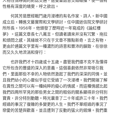
人物性情睜開的對話交通，這雙重語意交錯碰撞，使一個有
性格有深度的晴雯，呼之欲出。
何其芳是歷經戰鬥歲月浸禮的有名作家、詩人。新中國
成立后，轉進文藝實際和文學研討，任中國迷信院文學研討
所所長。1956年，他頒發了歷時近一年寫成的《論紅樓
夢》。這篇文章長七八萬言，但讀者讀來并沒有冗繁、拖拉
和煩悶之感，其緣故不只在于文章不雅點新奇，言之有物，
更由於通篇文字里有一種濃烈的詩意和豐沛的韻致，在徐徐
而又久久地流淌和穿行：
也許我們才十四歲或十五歲。盡管我們還不克不及懂得
它所包含的豐盛的深入的意義，這個喜劇依然非常吸引我
們，里面那些不幸的人物依然激起了我們的深深的同情。並
且我們幼小的心靈似乎從它受過了一次浸禮。我們開端了解
在異性之間可以有一種純粹的癡心的情感，而這種情感比起
我們四周所罕見的那些男女之間的粗俗的關系顯得非分特別
寶貴，非分特別動聽。時光曩昔了二十年或許三十年。我們
經過的事況了復雜的多變更的人生。我們不單經過的事況了
戀愛的苦楚與歡喜，並且遭到了反動的猛火的錘煉。我們重