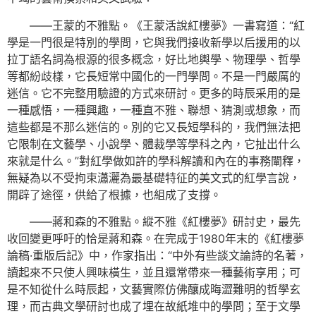
——王蒙的不雅點。《王蒙活說紅樓夢》一書寫道：“紅
學是一門很是特別的學問，它與我們接收新學以后援用的以
拉丁語名詞為根源的很多概念，好比地輿學、物理學、哲學
等都紛歧樣，它長短常中國化的一門學問。不是一門嚴厲的
迷信。它不完整用驗證的方式來研討。更多的時辰采用的是
一種感悟，一種興趣，一種直不雅、聯想、猜測或想象，而
這些都是不那么迷信的。別的它又長短學科的，我們無法把
它限制在文藝學、小說學、體裁學等學科之內，它扯出什么
來就是什么。”對紅學做如許的學科解讀和內在的事務闡釋，
無疑為以不受拘束瀟灑為最基礎特征的美文式的紅學言說，
開辟了途徑，供給了根據，也組成了支撐。
——蔣和森的不雅點。縱不雅《紅樓夢》研討史，最先
收回變更呼吁的恰是蔣和森。在完成于1980年末的《紅樓夢
論稿·重版后記》中，作家指出：“中外有些談文論詩的名著，
讀起來不只使人興味橫生，並且還常帶來一種藝術享用；可
是不知從什么時辰起，文藝實際仿佛釀成晦澀難明的哲學玄
理，而古典文學研討也成了埋在故紙堆中的學問；至于文學