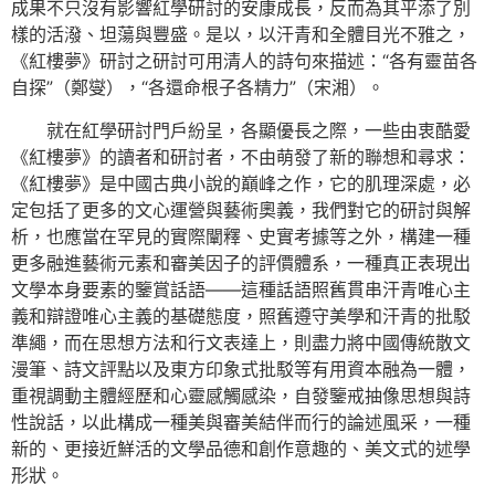
成果不只沒有影響紅學研討的安康成長，反而為其平添了別
樣的活潑、坦蕩與豐盛。是以，以汗青和全體目光不雅之，
《紅樓夢》研討之研討可用清人的詩句來描述：“各有靈苗各
自探”（鄭燮），“各還命根子各精力”（宋湘）。
就在紅學研討門戶紛呈，各顯優長之際，一些由衷酷愛
《紅樓夢》的讀者和研討者，不由萌發了新的聯想和尋求：
《紅樓夢》是中國古典小說的巔峰之作，它的肌理深處，必
定包括了更多的文心運營與藝術奧義，我們對它的研討與解
析，也應當在罕見的實際闡釋、史實考據等之外，構建一種
更多融進藝術元素和審美因子的評價體系，一種真正表現出
文學本身要素的鑒賞話語——這種話語照舊貫串汗青唯心主
義和辯證唯心主義的基礎態度，照舊遵守美學和汗青的批駁
準繩，而在思想方法和行文表達上，則盡力將中國傳統散文
漫筆、詩文評點以及東方印象式批駁等有用資本融為一體，
重視調動主體經歷和心靈感觸感染，自發鑒戒抽像思想與詩
性說話，以此構成一種美與審美結伴而行的論述風采，一種
新的、更接近鮮活的文學品德和創作意趣的、美文式的述學
形狀。