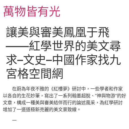
跳
萬物皆有光
至
主
要
讓美與審美鳳凰于飛
內
容
——紅學世界的美文尋
求–文史–中國作家找九
宮格空間網
在蔚為年夜不雅的《紅樓夢》研討中，一些學者和作家
以各自的生花妙筆，寫出了一系列翰墨超脫、“神與物游”的好
文章，構成一種美與審美結伴而行的論述風采，為紅學研討
增加了一道道極新亮麗的美文景致線。
一