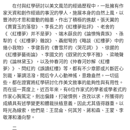
在付與紅學研討以美文風范的經過歷程中，一批擁有作
家天資和創作經過的事況的學人，施展本身的自然上風，以
豐沛的才思和靈動的翰墨，作出了積極的進獻。張天翼的
《賈寶玉的落發》、李長之的《紅樓夢批評》、老舍的
《〈紅樓夢〉并不是夢》、端木蕻良的《論懊悔貴族》、孫
犁的《〈紅樓夢〉雜說》、聶紺弩的《略談〈紅樓夢〉中的
幾小我物》、李健吾的《曹雪芹的〈哭花詞〉》、徐遲的
《紅樓夢藝術論》、李國文的《釵黛的文學不雅》、梁曉聲
的《論林黛玉》，以及仲春河的《仲春河妙解〈紅樓
夢〉》、閆紅的《誤讀紅樓》等，都有不少章節或片斷匠心
別裁，筆調活潑，閱后令人心動神搖，意趣盎然。一切這
些，都在證實將紅學研討化作美文敘事的能夠性與有用性。
而在這一貫度上，近百年來，有6位作家式的學者或學者式的
作家心胸篤定，劍出偏鋒，打破慣例，孜孜以求，所獲得的
成績具有述學變更和體裁扶植意義，因此尤其值得器重。以
時光為線索，他們是：王昆侖、何其芳、蔣和森、王蒙、李
敬澤和潘向黎。
二