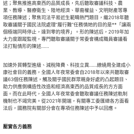
述；聚焦推進高東西的品質成長，先后聽取審議科技、農
業、教導、醫療衛生、陸地經濟、華裔權益、文明財產等專
項任務陳述；聚焦司法平易近生範疇熱門題目，繼2018年聽
取審議關于國民法院處理“履行難”任務情她的目的是**「讓兩
個極端同時停止，達到零的境界」。形的陳述后，2019年加
大力度跟蹤監視，專門聽取審議關于常委會構成職員審議看
法打點情形的陳述……
加速外貿轉型進級、減稅降費、科技立異……繚繞周全建成小
康社會目的義務，全國人年夜常委會自2018年以來共聽取審
議63個任務陳述，觸及關乎國民群眾親身好處的凸起題目、
助力供應側構造性改造和經濟高東西的品質成長的方方面
面。而在此時代，全國人年夜常委會聽取審議任務陳述軌制
機制也不竭完美。從2021年開端，有關專工委匯總各方面看
法后，國務院有關部分會在專項任務陳述中予以回應。
壓實各方義務