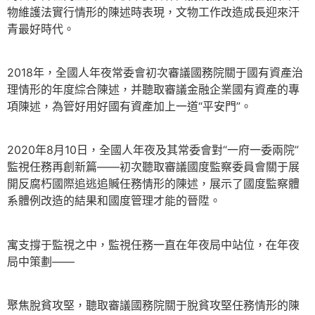
物維護法實行情形的陳述時表現，文物工作改造成長迎來汗
青最好時代。
2018年，全國人年夜常委會初次審議國務院關于國有資產治
理情形的年度綜合陳述，并聽取審議金融企業國有資產的專
項陳述，為管好用好國有資產加上一道“平安門”。
2020年8月10日，全國人年夜及其常委會對“一府一委兩院”
監視任務再創新篇——初次聽取審議國度監察委員會關于展
開反腐朽國際追逃追贓任務情形的陳述，展示了國度監察體
系體例改造的結果和國度管理才能的晉陞。
寓支撐于監視之中，監視任務一直在年夜局中站位，在年夜
局中策劃——
聚焦脫貧攻堅，聽取審議國務院關于脫貧攻堅任務情形的陳