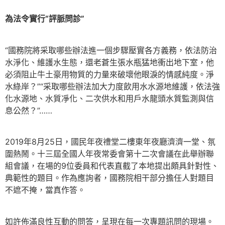
為法令實行“評脈問診”
“國務院將采取哪些辦法進一個步驟壓實各方義務，依法防治
水淨化、維護水生態，還老蒼生張水瓶猛地衝出地下室，他
必須阻止牛土豪用物質的力量來破壞他眼淚的情感純度。淨
水綠岸？”“采取哪些辦法加大力度飲用水水源地維護，依法強
化水源地、水質凈化、二次供水和用戶水龍頭水質監測與信
息公然？”……
2019年8月25日，國民年夜禮堂二樓東年夜廳濟濟一堂、氛
圍熱鬧。十三屆全國人年夜常委會第十二次會議在此舉辦聯
組會議，在場的9位委員和代表直截了本地提出頗具針對性、
典範性的題目。作為應詢者，國務院相干部分擔任人對題目
不遮不掩，當真作答。
如許佈滿良性互動的問答，呈現在每一次專題訊問的現場。