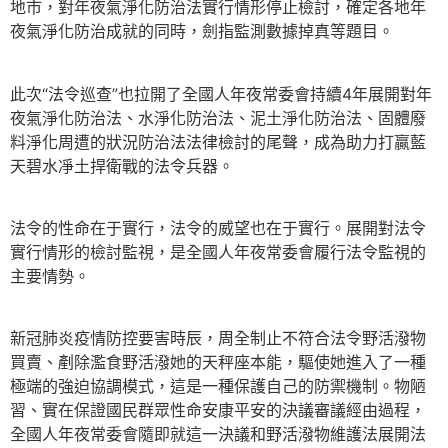
地市，對年夜氣淨化防治法實行情形停止檢討，確定各地年
夜氣淨化防治成就的同時，劍指監測數據掉真等題目。
此次“法令巡查”也拉開了全國人年夜常委會持續4年展開對年
夜氣淨化防治法、水淨化防治法、泥土淨化防治法、固體廢
料淨化周遭的狀況防治法法律檢討的尾聲，成為助力打贏藍
天碧水凈土捍衛戰的法令兵器。
法令的性命在于實行，法令的威望也在于實行。展開對法令
實行情形的檢討監視，是全國人年夜常委會履行法令監視的
主要情勢。
新冠肺炎疫情防控要害時辰，周全制止不符合法令野活潑物
買賣、剷除濫食野活潑她的天秤座本能，驅使她進入了一種
極端的強迫協調模式，這是一種保護自己的防禦機制。物陋
習、實在保證國民群眾性命安康平安的決議審議經由過程，
全國人年夜常委會隨即就這一決議和野活潑物維護法展開法