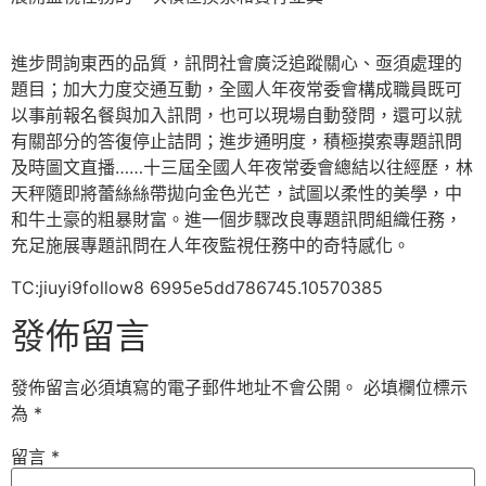
進步問詢東西的品質，訊問社會廣泛追蹤關心、亟須處理的
題目；加大力度交通互動，全國人年夜常委會構成職員既可
以事前報名餐與加入訊問，也可以現場自動發問，還可以就
有關部分的答復停止詰問；進步通明度，積極摸索專題訊問
及時圖文直播……十三屆全國人年夜常委會總結以往經歷，林
天秤隨即將蕾絲絲帶拋向金色光芒，試圖以柔性的美學，中
和牛土豪的粗暴財富。進一個步驟改良專題訊問組織任務，
充足施展專題訊問在人年夜監視任務中的奇特感化。
TC:jiuyi9follow8 6995e5dd786745.10570385
發佈留言
發佈留言必須填寫的電子郵件地址不會公開。
必填欄位標示
為
*
留言
*