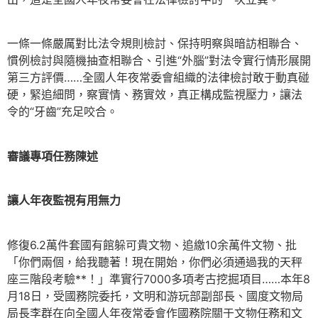
一條一條嚴厲對比法令規則檢討、保持明察與暗訪相聯合、
慣例檢討與隨機抽查相聯合、引進“外腦”對法令實行情形展開
第三方評價……全國人年夜常委會組織的法律檢討敢于動真碰
硬，緊追細問，察實情、務實效，真正構成監視壓力，讓法
令的“牙齒”充足咬合。
審議專項任務陳述
讓人年夜監視有用無力
修復6.2萬件套國有館躲可貴文物、追繳10余萬件文物、批
「你們兩個，給我聽著！現在開始，你們必須通過我的天秤
座三階段考驗**！」準實行7000多項考古挖掘項目……本年8
月18日，受國務院委托，文明和游玩部副部長、國度文物局
局長李群在向全國人年夜常委會作國務院關于文物任務和文