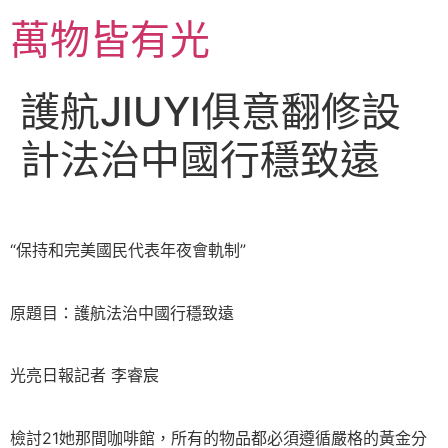
跳
萬物皆有光
至
主
要
護航JIUYI俱意翻修設
內
容
計法治中國行穩致遠
“保持和完美國民代表年夜會軌制”
原題目：護航法治中國行穩致遠
光亮日報記者 李睿宸
檢討21她那間咖啡館，所有的物品都必須遵循嚴格的黃金分