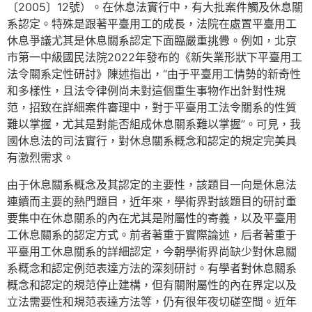
〔2005〕12號）。在休息法實行中，有大批案件觸及休息關
系認定。特殊是跟著平臺用工的成長，法院在處置平臺用工
休息爭議尤其是休息關系認定下面臨嚴重挑釁。例如，北京
市第一中級國民法院2022年發布的《新失業形狀下平臺用工
法令關系定性研討》陳述指出，“由于平臺用工情勢的新奇性
和多樣性，且法令律例尚未對這個重生事物作出針對性規
范，招致在詳細案件審理中，對于平臺用工法令關系的性質
難以掌握，尤其是對能否組成休息關系難以掌握”。可見，我
國休息法的司法實行，對休息關系概念和認定的規定完美具
有激烈需求。
由于休息關系概念及其認定的主要性，該題目一向是休息法
連續而主要的熱門題目，近年來，學術界對該題目的研討重
要集中在休息關系的內在尤其是附屬性的寄義，以及平臺用
工休息關系的認定方式。前者著重于實際論述，后者著重于
平臺用工休息關系的詳細認定，今朝學術界尚缺少對休息關
系概念和認定例范表達方法的深刻研討。有學者對休息關系
概念和認定的規范停止建構，但有關附屬性的內在界定以及
立法需要性和規范表達方法等，仍有很年夜切磋空間。近年