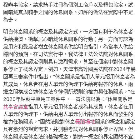
程辦事協定、請求騎手注冊為個別工商戶以及轉包協定，試
圖暗藏其與騎手之間的休息關系。如許的做法在實際中不足
為奇。
明白休息關系的概念及其認定方式，一方面有利于為休息者
供給接濟，衝擊居心暗藏休息關系的行動；另一方面可認為
雇用方和受雇者樹立休息關系供給明白指引，為當事人供給
穩固的預期。在司法實行中，我法律王法公法院對休息關系
的概念及其認定例則具有激烈需求，甚至在個案中對休息關
系停止了概念界定。例如，天津市高等國民法院在2024年幾
回再三審案件中指出，“休息關系是指用人單元招用休息者為
其成員，休息者在用人單元的治理下供給有報答的休息，兩
邊之間構成合適休息法令律例所規則的權力與任務關系。”在
2020年姑蘇平臺用工案件中，一審法院以為：“休息關系是
共享會議室
指用人單元招用休息者成為其成員，休息者在用
人單元的治理下，供給由用人單元付出報答的休息而發生的
權力任務關系。”固然法院對休息
舞蹈場地
關系的概念和認定
具有激烈的規定需求，并測驗考試對休息關系停止界說，但
休息關系是休息法的基礎概念，對這一概念的界定顯然不宜