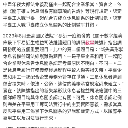
中盡年夜大都法令義務僅由一起配合企業承當。質言之，依
據《關于確立休息關系有關事項的告訴》等現行規定，認定
平臺工人戰爭臺一起配合方成立休息關系的比例很低，認定
平臺工人戰爭臺成立休息關系的比例微乎其微。
2023年8月最高國民法院平易近一庭頒發的《關于數字經濟
佈景下平易近生權益司法維護題目的調研
教學
陳述》指出調
研發明的五個重要題目，此中的第二個題目是：“新失業形狀
休息者權益司法維護難點題目。一是平臺企業和用工一起配
合企業與休息者休息關系認定考量原因不明白、不同一。二
是休息者履行任務義務經過歷程中致人傷害損失時，平臺企
業和用工一起配合企業義務分管存在爭議。三是休息者遭到
傷害損失時，依法、公道、迷信的義務承當規定尚未確立。”
實在，該陳述指出的新失業形狀休息者權益司法維護中的三
個詳細題目均與休息關系認定有關。可見，休息關系認定例
則完美在平臺用工等司法實行中的主要實際意義，需求當真
反思平臺用工佈景下休息關系的界說和鑒定方式，以順應平
臺用工以及司法實行需求。