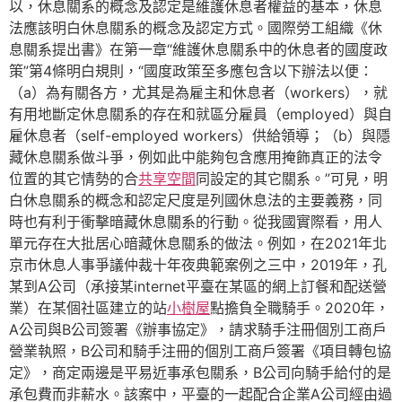
以，休息關系的概念及認定是維護休息者權益的基本，休息
法應該明白休息關系的概念及認定方式。國際勞工組織《休
息關系提出書》在第一章“維護休息關系中的休息者的國度政
策”第4條明白規則，“國度政策至多應包含以下辦法以便：
（a）為有關各方，尤其是為雇主和休息者（workers），就
有用地斷定休息關系的存在和就區分雇員（employed）與自
雇休息者（self-employed workers）供給領導；（b）與隱
藏休息關系做斗爭，例如此中能夠包含應用掩飾真正的法令
位置的其它情勢的合
共享空間
同設定的其它關系。”可見，明
白休息關系的概念和認定尺度是列國休息法的主要義務，同
時也有利于衝擊暗藏休息關系的行動。從我國實際看，用人
單元存在大批居心暗藏休息關系的做法。例如，在2021年北
京市休息人事爭議仲裁十年夜典範案例之三中，2019年，孔
某到A公司（承接某internet平臺在某區的網上訂餐和配送營
業）在某個社區建立的站
小樹屋
點擔負全職騎手。2020年，
A公司與B公司簽署《辦事協定》，請求騎手注冊個別工商戶
營業執照，B公司和騎手注冊的個別工商戶簽署《項目轉包協
定》，商定兩邊是平易近事承包關系，B公司向騎手給付的是
承包費而非薪水。該案中，平臺的一起配合企業A公司經由過