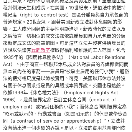
百余年來，域外休息關系的概念及其認定例則，重要經由過
程判例法天生和成長。在美國，19世紀末，通俗法中的把持
權尺度（right-to-control test）是區分雇員與自力承包商的
普通規定。20世紀初，跟著美國新政立法對休息關系的影
響，工人成分回類的主要性明顯進步。新政時代的立法以及
之后簡直一切相似的成文法都依靠雇員和自力承包商的分類
來斷定成文法的籠罩范圍。可是這些立法并沒有供給雇員的
界說以決議有
舞蹈教室
權取得福利和維護的工人范圍，包含
1935年的《國度休息關系法》（National Labor Relations
Act）。由于簡直一切聯邦休息成文法對雇員的界說都雷同而
無本質內在的事務——雇員是“被雇主雇用的任何小我”，通俗
法的把持權尺度是以總被實用。可見，美國聯邦休息法并沒
有關于休息關系或雇員的具體或本質界說。英國也是這般。
依據1996年《休息權力法》（Employment Rights Act
1996），雇員被界定為“已訂立休息合同（contract of
employment）或按其任務的小我”；而休息合同則被界定為
“昭示或默示的、行動或書面（如是昭示的）的休息或學徒合
同（a contract of service or apprenticeship）”，立法并
沒有給出進一個步驟的界說。是以，立法的實用范圍部門依