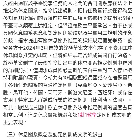
與經由過程該平臺從事任務的人之間的合同關系應在法令上
推定為休息關系。指令提出規則，把持任務實行應懂得為至
多知足其所羅列的五項前提中的兩項。依據指令提出第5條，
平臺可以顛覆上述推定，但舉證義務由平臺承當。由于各成
員國休息關系概念和認定例則紛歧以及平臺用工規制的理念
分歧，指令提出有關休息關系推定的詳細規定備受爭議，歐
盟各方于2024年3月告竣的終極草案文本保存了平臺用工中
休息關系推定的規定，但將詳細規定留給成員國自行決議。
終極草案刪往了最後指令提出中的休息關系推定例則中羅列
的詳細前提，僅請求成員國必需斟酌表白平臺對工人停止把
持和附屬的現實。今朝共有10個歐盟成員國或存在普遍實用
于各類任務關系的普通推定例則（克羅地亞、愛沙尼亞、希
臘、馬耳他、荷蘭、葡萄牙、斯洛文尼亞、西班牙）或存在
實用于特定工人群體或行業的推定例則（比利時、法國）。
可見，歐盟成員國中樹立休息關系法令推定例則的國度占有
相當比例，這是休息關系概念和認
1對1教學
定例則成文明的
主要表現。
（三）休息關系概念及認定例則成文明的緣由