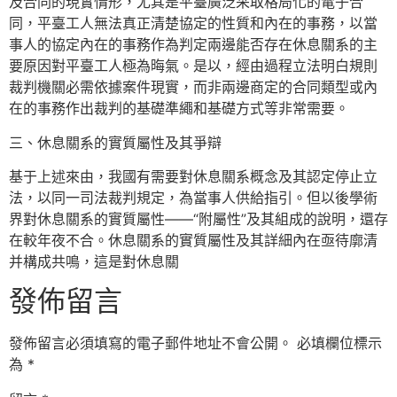
及合同的現實情形，尤其是平臺廣泛采取格局化的電子合
同，平臺工人無法真正清楚協定的性質和內在的事務，以當
事人的協定內在的事務作為判定兩邊能否存在休息關系的主
要原因對平臺工人極為晦氣。是以，經由過程立法明白規則
裁判機關必需依據案件現實，而非兩邊商定的合同類型或內
在的事務作出裁判的基礎準繩和基礎方式等非常需要。
三、休息關系的實質屬性及其爭辯
基于上述來由，我國有需要對休息關系概念及其認定停止立
法，以同一司法裁判規定，為當事人供給指引。但以後學術
界對休息關系的實質屬性——“附屬性”及其組成的說明，還存
在較年夜不合。休息關系的實質屬性及其詳細內在亟待廓清
并構成共鳴，這是對休息關
發佈留言
發佈留言必須填寫的電子郵件地址不會公開。
必填欄位標示
為
*