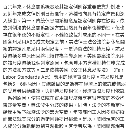
百余年來，休息關系概念及其認定例則從重要依靠判例法，
到近年來成文律例則日漸風行，這種轉向具有特定佈景和深
入緣由。第一，傳統休息關系概念及認定例則存在缺點。依
靠判例法的休息關系認定方式固然具有很年夜機動性，但也
存在很年夜的不斷定性，不難招致裁判成果的不同一。在美
國各州采用ABC成文規定之前，美法律王法公法院對休息關
系的認定凡是采用兩個尺度。一是通俗法的把持尺度，該尺
度包括多重原因且將把持作為主導原因。美國最高法院采用
的該尺度包括12個判定原因，包含雇用方有權把持任務完成
的方法和方式等。二是依據美國《公正休息尺度法》（Fair
Labor Standards Act）應用的經濟實際尺度。該尺度凡是
包括5—6個原因，其總體目的是為存在經濟上的依靠或懦弱
的受雇者供給維護。與把持尺度相似，經濟實際尺度也依靠
一系列原因，使得法院在實用該尺度時享有很年夜的不受拘
束裁量空間，無法發生分歧的成果。同時，法令的不斷定性
給雇主留下躲避法令的宏大空間，年夜部門工人因多重妨礙
而無法就其成分的過錯回類提出挑釁。是以，美國現有的工
人成分分類軌制遭到普遍批駁。有學者以為，美國聯邦現有