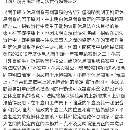
（四）現有規定對司法實行領導缺乏
《關于確立休息關系有關事項的告訴》僅簡略列明了判定休
息關系的若干原因，并未明白休息關系鑒定的基礎準繩和基
礎方式，招致實行中發生了能夠偏離休息法立法目標的景
象。在基礎準繩上，也因未明白現實優先準繩，招致在司法
實行中，裁判機構往往以當事人之間的協定內在的事務作為
判定休息關系存否的主要根據。例如，南京市中級國民法院
發布的2019年度休息人事爭議十年夜典範案例之二：孫某
（外賣騎手）訴某收集科技公司確認休息關系膠葛案中，二
審法院以為，“本案中，孫某與某公司簽署的訂單配送承攬合
同中明白商定，兩邊屬于承攬關系，不屬于休息關系。”現實
上，“孫某也是依照上述承攬合同的商定”實行合同。“兩邊之
間簽署訂單配送承攬合同的行動也可以證實兩邊之間沒有樹
立休息關系的合意。”法院終極採納孫某的上訴懇求。上述做
法值得反思。在平臺用工佈景下，強盛的平臺及其一起配合
商和寬大強大、疏散的平臺工人的位置和實力極為懸殊，平
臺老是力求躲避休息關系，以其他協定暗藏休息關系，當事
人之間的協定內在的事務并不克不及反應兩邊真正的本意以