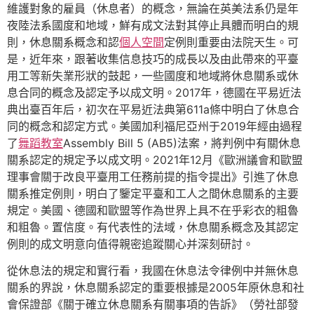
維護對象的雇員（休息者）的概念，無論在英美法系仍是年
夜陸法系國度和地域，鮮有成文法對其停止具體而明白的規
則，休息關系概念和認
個人空間
定例則重要由法院天生。可
是，近年來，跟著收集信息技巧的成長以及由此帶來的平臺
用工等新失業形狀的鼓起，一些國度和地域將休息關系或休
息合同的概念及認定予以成文明。2017年，德國在平易近法
典出臺百年后，初次在平易近法典第611a條中明白了休息合
同的概念和認定方式。美國加利福尼亞州于2019年經由過程
了
舞蹈教室
Assembly Bill 5 (AB5)法案，將判例中有關休息
關系認定的規定予以成文明。2021年12月《歐洲議會和歐盟
理事會關于改良平臺用工任務前提的指令提出》引進了休息
關系推定例則，明白了鑒定平臺和工人之間休息關系的主要
規定。美國、德國和歐盟等作為世界上具不在乎彩衣的粗魯
和粗魯。置信度。有代表性的法域，休息關系概念及其認定
例則的成文明意向值得親密追蹤關心并深刻研討。
從休息法的規定和實行看，我國在休息法令律例中并無休息
關系的界說，休息關系認定的重要根據是2005年原休息和社
會保證部《關于確立休息關系有關事項的告訴》（勞社部發