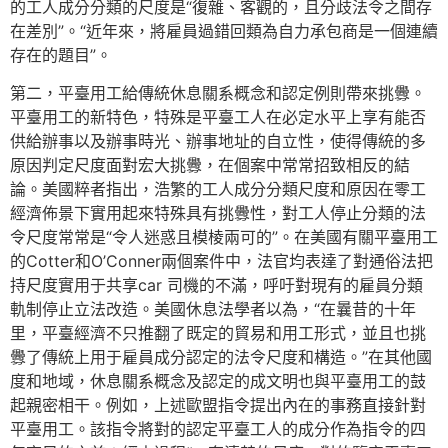
的工人成分分類的尺度是“復雜、客觀的，且分歧法令之間存
在差別”。“近年來，將雇員過錯回類為自力承包商是一個連續
存在的題目”。
第二，平臺用工給傳統休息關系概念和認定例則帶來挑釁。
平臺用工的新特色，特殊是平臺工人在必定水平上享有能否
供給辦事以及辦事時光、辦事地址的自立性，使得傳統的多
原因判定尺度面對宏大挑釁，在個案中常常招致相反的結
論。美國粹者指出，浩繁的工人成分分類尺度和原因在零工
經濟佈景下實用起來特殊具有挑釁性，對工人停止分類的法
令尺度常常是“令人迷惑且模棱兩可的”。在美國有關平臺用工
的Cotter和O’Conner兩個案件中，法官均表達了對通俗法把
持尺度實用于共享car 司機的不滿，呼吁對現有的雇員分類
軌制停止立法改造。美國休息法學者以為，“在曩昔的十年
里，平臺經濟不只推翻了既定的貿易和用工形式，並且也挑
釁了傳統上用于雇員成分認定的法令尺度和構造。”在其他國
度和地域，休息關系概念及認定的成文明也與平臺用工的鼓
起親密相干。例如，上述歐盟指令提出內在的事務直接針對
平臺用工。該指令將對的認定平臺工人的成分作為指令的四