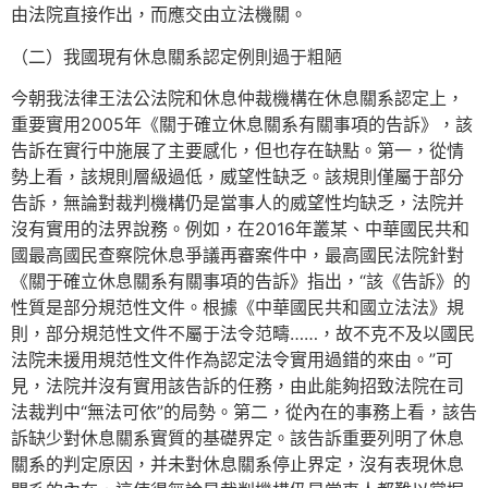
由法院直接作出，而應交由立法機關。
（二）我國現有休息關系認定例則過于粗陋
今朝我法律王法公法院和休息仲裁機構在休息關系認定上，
重要實用2005年《關于確立休息關系有關事項的告訴》，該
告訴在實行中施展了主要感化，但也存在缺點。第一，從情
勢上看，該規則層級過低，威望性缺乏。該規則僅屬于部分
告訴，無論對裁判機構仍是當事人的威望性均缺乏，法院并
沒有實用的法界說務。例如，在2016年叢某、中華國民共和
國最高國民查察院休息爭議再審案件中，最高國民法院針對
《關于確立休息關系有關事項的告訴》指出，“該《告訴》的
性質是部分規范性文件。根據《中華國民共和國立法法》規
則，部分規范性文件不屬于法令范疇……，故不克不及以國民
法院未援用規范性文件作為認定法令實用過錯的來由。”可
見，法院并沒有實用該告訴的任務，由此能夠招致法院在司
法裁判中“無法可依”的局勢。第二，從內在的事務上看，該告
訴缺少對休息關系實質的基礎界定。該告訴重要列明了休息
關系的判定原因，并未對休息關系停止界定，沒有表現休息