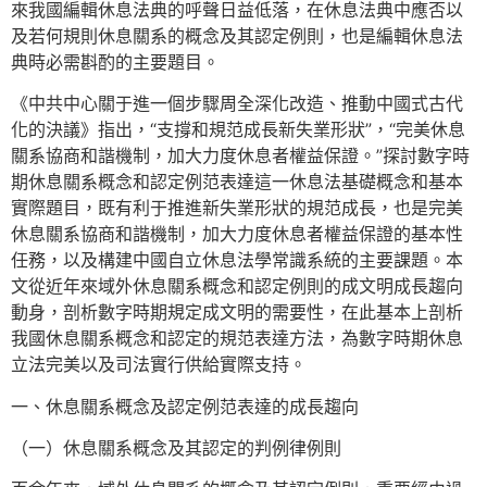
來我國編輯休息法典的呼聲日益低落，在休息法典中應否以
及若何規則休息關系的概念及其認定例則，也是編輯休息法
典時必需斟酌的主要題目。
《中共中心關于進一個步驟周全深化改造、推動中國式古代
化的決議》指出，“支撐和規范成長新失業形狀”，“完美休息
關系協商和諧機制，加大力度休息者權益保證。”探討數字時
期休息關系概念和認定例范表達這一休息法基礎概念和基本
實際題目，既有利于推進新失業形狀的規范成長，也是完美
休息關系協商和諧機制，加大力度休息者權益保證的基本性
任務，以及構建中國自立休息法學常識系統的主要課題。本
文從近年來域外休息關系概念和認定例則的成文明成長趨向
動身，剖析數字時期規定成文明的需要性，在此基本上剖析
我國休息關系概念和認定的規范表達方法，為數字時期休息
立法完美以及司法實行供給實際支持。
一、休息關系概念及認定例范表達的成長趨向
（一）休息關系概念及其認定的判例律例則