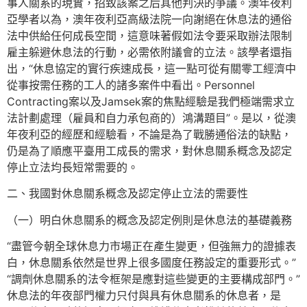
事人關系的現實，招致該案之后其他判決的爭議。澳年夜利
亞學者以為，澳年夜利亞高級法院一向謝絕在休息法的通俗
法中供給任何成長空間，這意味著假如法令要采取辦法限制
雇主躲避休息法的行動，必需依附議會的立法。該學者還指
出，“休息協定的實行疾速成長，這一點可從有關零工經濟中
從事按需任務的工人的諸多案件中看出。Personnel
Contracting案以及Jamsek案的焦點經驗是我們極端需求立
法計劃處理（雇員和自力承包商的）鴻溝題目”。是以，從澳
年夜利亞的經歷和經驗看，不論是為了戰勝通俗法的缺點，
仍是為了順應平臺用工成長的需求，對休息關系概念及認定
停止立法均長短常需要的。
二、我國對休息關系概念及認定停止立法的需要性
（一）明白休息關系的概念及認定例則是休息法的基礎義務
“盡管今朝全球休息力市場正在產生變更，但強無力的證據表
白，休息關系依然是世界上很多國度任務設定的重要形式。”
“調劑休息關系的法令框架是應對這些變更的主要構成部門。”
休息法的年夜部門權力只付與具有休息關系的休息者，是