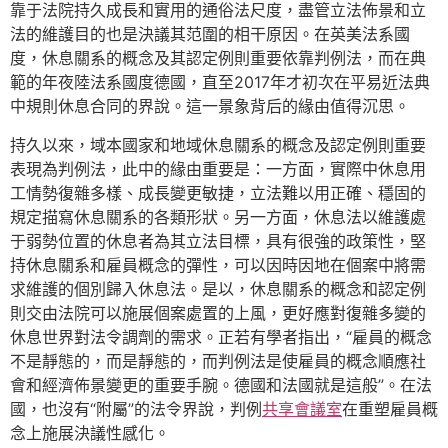
靠于法院持久成長和實用的通俗法尺度，盡管立法佈景和立
法的維護目的也是決議其范圍的相干原因。在英美法系國
度，休息關系的概念及其認定例則重要依靠判例法，而在典
範的年夜陸法系國度德國，直至2017年才初次在平易近法典
中規則休息合同的界說。這一景象背后的緣由值得沉思。
持久以來，域本國家和地域休息關系的概念及認定例則重要
表現為判例法，此中的緣由重要是：一方面，實際中休息用
工情勢復雜多樣、成長變更敏捷，立法難以用正確、穩固的
規定描寫休息關系的各類形狀。另一方面，休息法以維護處
于弱勢位置的休息者為其立法目標，具有很強的政策性，堅
持休息關系和雇員概念的彈性，可以因時因地在個案中將需
求維護的個別歸入休息法。是以，休息關系的概念和認定例
則交由法院可以施展個案處置的上風，更好應對復雜多變的
休息世界對法令調劑的需求。正若有學者指出，“雇員的概念
不是靜態的，而是靜態的，而判例法是使雇員的概念順應社
會和經濟佈景變更的重要手腕。德國和法國就是這般”。在法
國，也沒有“附屬”的法令界說，判例
共享會議室
在重塑雇員概
念上施展決議性感化。