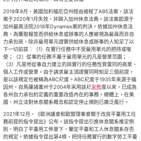
2019年9月，美國加利福尼亞州經由過程了AB5法案，該法
案于2020年1月失效，并歸入加州休息法典。該法案起源于
加州最高法院2018年Dynamex案的判決。依據加州休息法
典，為獲取報答而供給休息或辦事的人應被視為雇員而非自
力承包商，除非雇用單元證實供給休息或辦事的人知足了以
下一切前提：（1）在實行任務中不受雇用單元的把持或唆
使；（2）從事的任務不屬于雇用單元的凡是營業范圍；
（3）凡是地從事自力建立的與實行的任務性質雷同的商業、
個人工作或營業。由于請求雇主須證實同時知足三個前提，
是以該規定也被稱為ABC尺度。ABC尺度于1935年來源于緬
因州，自馬薩諸塞州于2004年采用該尺
家教
度以來，已成為
各州自力承包約定義的重要改造內在的事務。總體上，在美
國，州立法對休息關系概念和認定停止規則已廣泛風行。
2021年12月，《歐洲議會和歐盟理事會關于改良平臺用工任
務前提的指令提出》公布。該指令提出引進休息關系推定例
則，明白了平臺用工佈景下，鑒定平臺和工人休息關系存否
的規定。依據指令提出第4條，把持任務實行的數字勞工平臺