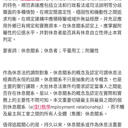
的特色，規范表達應包括立法和行政看法或司法說明等分歧
層面的多種情勢，在規定簡直定性、穩固性和機動性之間追
求均衡。在規定建構中應積極鑒戒域外無益經歷，并充足應
用外鄉已有規定和實務資本。在休息關系認定上，應掌握附
屬性的公道水平，并對休息者能否具有休息自立性停止本質
判定。
要害詞：休息關系；休息者；平臺用工；附屬性
作為休息法的調劑對象，休息關系的概念及認定可謂休息法
經典而永恒的話題。休息關系不只是抽象的法令概念，也是
主要的實行課題，大批休息法案件均需求認定當事人之間能
否存在休息關系。是以，休息關系的概念及認定在實際和實
務上的主要性不問可知。本文重要切磋雇主與雇員之間的個
別休息關系（e
1對1教學
mployment relationship），而不觸
及雇主與工會之間的所有人全體（集團）休息關系。
值得追蹤關心的是，持久以來，休息關系或作為休息法重要