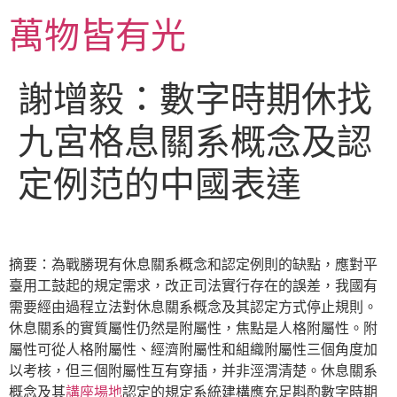
跳
萬物皆有光
至
主
要
謝增毅：數字時期休找
內
容
九宮格息關系概念及認
定例范的中國表達
摘要：為戰勝現有休息關系概念和認定例則的缺點，應對平
臺用工鼓起的規定需求，改正司法實行存在的誤差，我國有
需要經由過程立法對休息關系概念及其認定方式停止規則。
休息關系的實質屬性仍然是附屬性，焦點是人格附屬性。附
屬性可從人格附屬性、經濟附屬性和組織附屬性三個角度加
以考核，但三個附屬性互有穿插，并非涇渭清楚。休息關系
概念及其
講座場地
認定的規定系統建構應充足斟酌數字時期