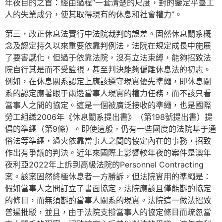
年夜目的之首：經由過程“一套清楚的尺度，對的鑒定平臺工
人的失業成分，使其取得現有的休息和社會權力”。
第三，改正休息法實行中法院裁判的誤差。固然休息關系概
念及認定持久以來重要依靠判例法，法院在規定成長中施展
了要害感化，但過于依靠法院，沒有立法束縛，能夠招致法
院自行其是而不受監視，甚至判決能夠偏離休息法的初志。
例如，在休息關系認定上應該遵守現實優先準繩，即休息關
系的認定應著眼于兩邊當事人現實的權力任務，而不該只看
當事人之間的協定。這是一個被廣泛接收的準繩，也是國際
勞工組織2006年《休息關系提出書》（第198號提出書）提
倡的準繩（第9條）。即使這般，仍有一些國度的法院基于通
俗法等準繩，過火依靠當事人之間的協定內在的事務，招致
作出有爭議的判決。近年來國際上影響較年夜的案件是澳年
夜利亞2022年上訴到高級法院的Personnel Contracting
案。該案固然終極休息者一方勝訴，但法院實用的準繩是：
假如當事人之間訂立了書面協定，法院應該且僅能斟酌協定
的條目，而無須斟酌當事人關系的現實。法院這一做法招致
普遍批駁，並且，由于法院支撐當事人的協定條目而疏忽當