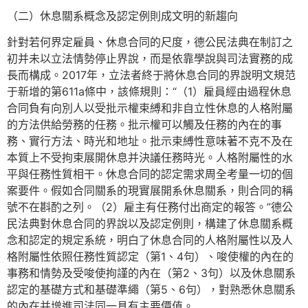
（二）休息關系概念及認定例則成文明的新趨向
針對若何界定雇員、休息合同的尺度，德公民法典在制訂之
初并未以立法情勢停止界說，而是依靠學說與司法實務的成
長而構成。2017年，立法者終于將休息合同的界說明文規范
于新增的第611a條中，該條規則：“（1）雇員經由過程休息
合同負有向別人以受批示權束縛和非自立性休息的人格附屬
的方法供給勞務的任務。批示權可以觸及任務的內在的事
務、實行方法、時光和地址。批示束縛性意味著不克不及在
本質上不受拘束展開休息并決議任務時光。人格附屬性的水
平與任務性質相干。休息合同的認定需求周全考量一切的個
案要件。假如合同關系的現實展開系休息關系，則合同的稱
號不在斟酌之列。（2）雇主有任務付出商定的報答。”德公
民法典對休息合同的界說以及認定例則，構建了休息關系概
念和認定的規定系統，明白了休息合同的人格附屬性以及人
格附屬性依照任務性質認定（第1、4句）、唆使權的內在的
事務和情勢及受唆使拘謹的內在（第2、3句）以及休息關系
認定的基礎方式和基礎準繩（第5、6句），對熟悉休息關系
的內在并增進司法同一具有主要價值。