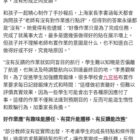
享，沒有形成正向反饋。
和孩子一起精心制作了手抄報后，上海家長李書涵每天都會
詢問孩子“老師有沒有對作業進行點評”，但得到的答案永遠都
是“沒有”。她覺得有些遺憾：“好像作業只是為了完成任務，
完成了就萬事大吉，最多是選幾張做得好的貼在展示墻上。
但孩子并不理解老師布置作業的意圖是什么，也不知道自己
做得好或不好，究竟啥原因。”
“沒有反饋的作業就如同盲目的航行，學生難以知曉是否偏離
了航道，也無法及時調整航向以到達最終目的地。”李勇觀察
到，為了促進學生加強體育鍛煉，很多學校會
九宮格
布置作
業要求每日記錄鍛煉方式和時間：“這樣做初衷雖好，但難以
評價真實效果，因為一些學生可能會出于各種原因應付了
事。這樣的作業不僅無法達到預期目的，反而可能滋生惰性
和欺騙行為，加重家長負擔。”
好作業應“有趣味能勝任、有提升能遷移、有反饋能改進”
“部分教師沒有從實際出發，不考慮學生的成長特點和條件限
制，過度追求華麗時髦的形式，讓作業變成一種任務，反倒