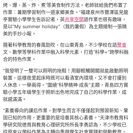
烤、爆、蒸、炸、煮’等美食制作方法。老師就給我們布置了
作業：暑期學習制作一道家鄉美食。”福建泉州市豐澤區見龍
亭實驗小學學生告訴記者，英
共享空間
語作業也很有趣味，
是以“My summer holiday”（我的暑假）為主題繪制一張精
美的手抄小報。
隨著科學教育的春風勁吹，在山東青島，不少學校在語
聚會
文、數學等學科作業中融入科學元素，打造“科學+”跨學科融
合的特色作業。
“我發明了一雙可以照明的拖鞋！用腳輕觸開關就能啟動照明
裝置，這樣夜里起床時既可以看清室內環境，又不會打擾別
人休息，一舉兩得。”圍繞“科學精神·成長”主題，青島四方實
驗小學五年級學生于照昕出色地完成了自己的科學作業，成
就感滿滿。
“素養導向的課后作業，對學生而言不僅僅起到預習新知、鞏
固已知的作用，更重要的是培養其核心素養。”天津市教育科
學研究院德育與教育心理研究所所長李勇認為，不少學校已
從原來以學科作業為主轉向重視學生社會實踐和勞動教育，