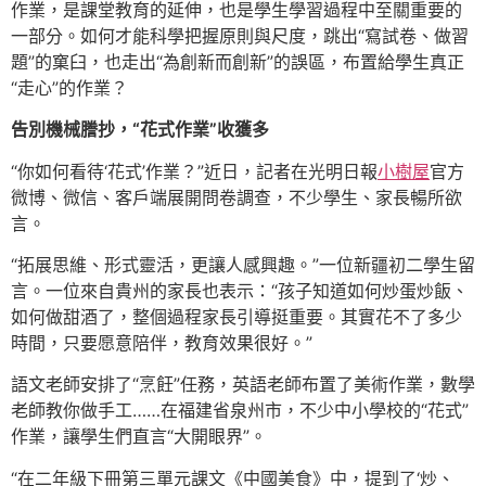
作業，是課堂教育的延伸，也是學生學習過程中至關重要的
一部分。如何才能科學把握原則與尺度，跳出“寫試卷、做習
題”的窠臼，也走出“為創新而創新”的誤區，布置給學生真正
“走心”的作業？
告別機械謄抄，“花式作業”收獲多
“你如何看待‘花式’作業？”近日，記者在光明日報
小樹屋
官方
微博、微信、客戶端展開問卷調查，不少學生、家長暢所欲
言。
“拓展思維、形式靈活，更讓人感興趣。”一位新疆初二學生留
言。一位來自貴州的家長也表示：“孩子知道如何炒蛋炒飯、
如何做甜酒了，整個過程家長引導挺重要。其實花不了多少
時間，只要愿意陪伴，教育效果很好。”
語文老師安排了“烹飪”任務，英語老師布置了美術作業，數學
老師教你做手工……在福建省泉州市，不少中小學校的“花式”
作業，讓學生們直言“大開眼界”。
“在二年級下冊第三單元課文《中國美食》中，提到了‘炒、