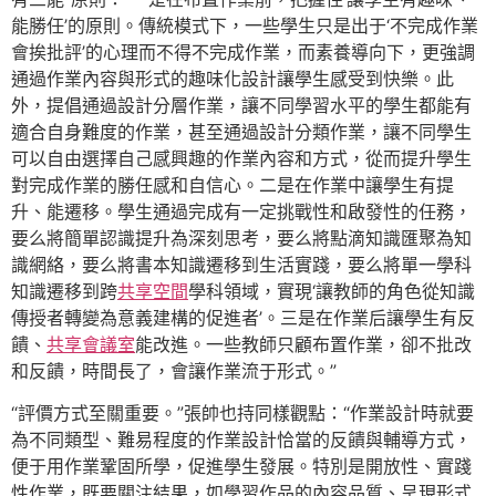
能勝任’的原則。傳統模式下，一些學生只是出于‘不完成作業
會挨批評’的心理而不得不完成作業，而素養導向下，更強調
通過作業內容與形式的趣味化設計讓學生感受到快樂。此
外，提倡通過設計分層作業，讓不同學習水平的學生都能有
適合自身難度的作業，甚至通過設計分類作業，讓不同學生
可以自由選擇自己感興趣的作業內容和方式，從而提升學生
對完成作業的勝任感和自信心。二是在作業中讓學生有提
升、能遷移。學生通過完成有一定挑戰性和啟發性的任務，
要么將簡單認識提升為深刻思考，要么將點滴知識匯聚為知
識網絡，要么將書本知識遷移到生活實踐，要么將單一學科
知識遷移到跨
共享空間
學科領域，實現‘讓教師的角色從知識
傳授者轉變為意義建構的促進者’。三是在作業后讓學生有反
饋、
共享會議室
能改進。一些教師只顧布置作業，卻不批改
和反饋，時間長了，會讓作業流于形式。”
“評價方式至關重要。”張帥也持同樣觀點：“作業設計時就要
為不同類型、難易程度的作業設計恰當的反饋與輔導方式，
便于用作業鞏固所學，促進學生發展。特別是開放性、實踐
性作業，既要關注結果，如學習作品的內容品質、呈現形式