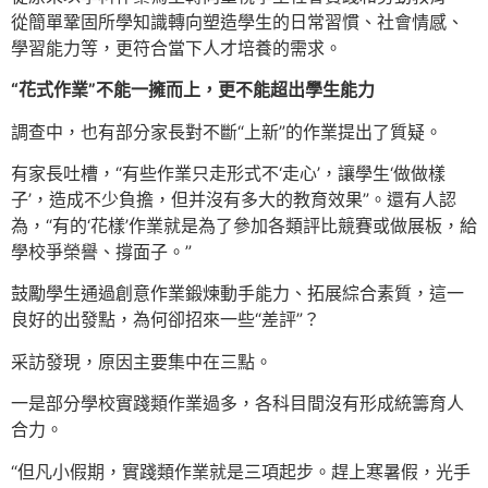
從簡單鞏固所學知識轉向塑造學生的日常習慣、社會情感、
學習能力等，更符合當下人才培養的需求。
“花式作業”不能一擁而上，更不能超出學生能力
調查中，也有部分家長對不斷“上新”的作業提出了質疑。
有家長吐槽，“有些作業只走形式不‘走心’，讓學生‘做做樣
子’，造成不少負擔，但并沒有多大的教育效果”。還有人認
為，“有的‘花樣’作業就是為了參加各類評比競賽或做展板，給
學校爭榮譽、撐面子。”
鼓勵學生通過創意作業鍛煉動手能力、拓展綜合素質，這一
良好的出發點，為何卻招來一些“差評”？
采訪發現，原因主要集中在三點。
一是部分學校實踐類作業過多，各科目間沒有形成統籌育人
合力。
“但凡小假期，實踐類作業就是三項起步。趕上寒暑假，光手