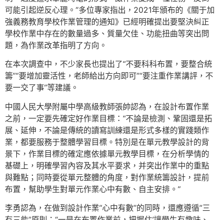
可能引起逆反心理。”多位專家指出，2021年頒布的《關于加
強義務教育學校作業管理的通知》已經明確提出要堅決糾正
學校作業中存在的數量過多、質量欠佳、功能扭曲等突出問
題，為作業改革指明了方向。
在本次調查中，不少家長也提出了“不要科科布置，要整合統
籌”“要增加靈活性，老師給出方向即可”“要注重作業講評，不
要一交了事”等建議。
中國人民大學附屬中學高級教師張帥認為，在設計布置作業
之前，一定要先確定好作業目標：“不論是檢測、鞏固還是拓
展、延伸，不論是傳統的讀寫訓練還是形式多樣的實踐類作
業，都要服務于整體學習目標。特別是在單元教學設計的背
景下，作業目標的確定應依據單元教學目標，在分析學情的
基礎上，明確學習內容及其水平要求，并突出作業中的重點
與難點；同時要從單元整體的角度，對作業統籌設計，提前
布置，幫助學生對單元作業心中有數、自主安排。”
李勇認為，在做到設計作業“心中有數”的同時，還應遵循“三
有三能”原則：“一是在布置作業前，把握住‘讓學生有趣味、