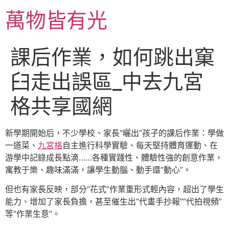
跳
萬物皆有光
至
主
要
課后作業，如何跳出窠
內
容
臼走出誤區_中去九宮
格共享國網
新學期開始后，不少學校、家長“曬出”孩子的課后作業：學做
一道菜、
九宮格
自主進行科學實驗、每天堅持體育運動、在
游學中記錄成長點滴……各種實踐性、體驗性強的創意作業，
寓教于樂、趣味滿滿，讓學生動腦、動手還“動心”。
但也有家長反映，部分“花式”作業重形式輕內容，超出了學生
能力、增加了家長負擔，甚至催生出“代畫手抄報”“代拍視頻”
等“作業生意”。