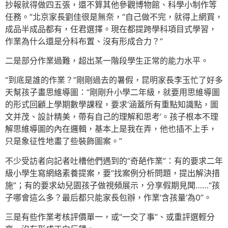
抄報就得做四五張，還不算其他參觀博物館、科學小制作等
任務。”北京家長劉佳很是無奈，“自己做不完，就得上網買，
成品半成品都有，任君選擇。現在都提跨學科項目式學習，
作業為什么還是分科布置、沒有形成合力？”
二是部分作業過難，超出某一階段學生正常的能力水平。
“到底是誰的作業？”剛剛過去的暑假，昆明家長李玉忙了好多
天幫孩子畫思維導圖：“剛剛升小學二年級，就要用思維導圖
的形式回顧上學期數學課程，要求‘涵蓋所有重點知識點，圖
文并茂、設計精美，帶有自己的理解和思考’。孩子根本不理
解思維導圖的內在邏輯，基本上是我在弄，他也插不上手，
只是象征性地畫了些裝飾圖案。”
不少受訪者向記者吐槽他們遇到的“奇葩作業”：有的要求二年
級小學生寫網絡素養提案，要“找案例分析問題，提出解決措
施”；有的要求幼兒園孩子做視頻展示，分享假期見聞……“孩
子哪會這么多？最后都只能家長包辦，作業‘含孩量’為0”。
三是有些作業考核評價單一，或“一交了事”、或重評選輕分