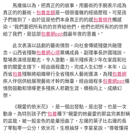
馬連倫以為，把真正的的故事，用藝術的手腕表示成為
真正的的藝術，
包養金額
是一個很復雜的經過歷程，可是孩
子們做到了，由於這是他們本身真正的的感
包養條件
觸感
染。“我們要把所有的的世界給他們，他們也把所有的的世界
給了我們，是這部
包養網ppt
戲最年夜的意義。”
此次表演以話劇的藝術情勢，向社會傳遞殘健共融理
念。山西省殘聯
包養網心得
黨構成員、副理事長許國瑞說，
整場表演很是勵志，令人激動，展示殘疾青少年在家庭和社
會的關愛支撐下，經由過程盡力，完成人生幻想。本年，山
西省
包養
殘聯將組織舉行全省殘疾人藝術匯演，為殘
包養網
疾人伴侶供給展現藝術才幹的舞臺，經由過程多
包養網ppt
種
情勢鼓勵和領導更多殘疾人悲觀生涯、積極向上、成績幻
想。
《親愛的依米花》，是一個出發點，是出發，也是一次
動身，為特別孩子們“
包養
種下”親愛的她最愛的那盆完美對稱
的盆栽，被一股金色的能量扭曲了，左邊的葉子比右邊的長
了零點零一公分！依米花，生根抽芽。李星星說，“尊敬懂得