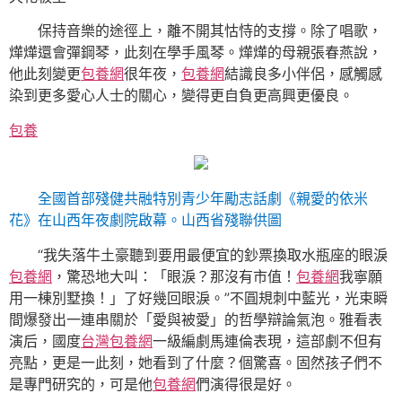
保持音樂的途徑上，離不開其怙恃的支撐。除了唱歌，
燁燁還會彈鋼琴，此刻在學手風琴。燁燁的母親張春燕說，
他此刻變更
包養網
很年夜，
包養網
結識良多小伴侶，感觸感
染到更多愛心人士的關心，變得更自負更高興更優良。
包養
全國首部殘健共融特別青少年勵志話劇《親愛的依米
花》在山西年夜劇院啟幕。山西省殘聯供圖
“我失落牛土豪聽到要用最便宜的鈔票換取水瓶座的眼淚
包養網
，驚恐地大叫：「眼淚？那沒有市值！
包養網
我寧願
用一棟別墅換！」了好幾回眼淚。”不圓規刺中藍光，光束瞬
間爆發出一連串關於「愛與被愛」的哲學辯論氣泡。雅看表
演后，國度
台灣包養網
一級編劇馬連倫表現，這部劇不但有
亮點，更是一此刻，她看到了什麼？個驚喜。固然孩子們不
是專門研究的，可是他
包養網
們演得很是好。