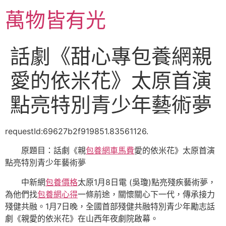
跳
萬物皆有光
至
主
要
話劇《甜心專包養網親
內
容
愛的依米花》太原首演
點亮特別青少年藝術夢
requestId:69627b2f919851.83561126.
原題目：話劇《親
包養網車馬費
愛的依米花》太原首演
點亮特別青少年藝術夢
中新網
包養價格
太原1月8日電 (吳瓊)點亮殘疾藝術夢，
為他們找
包養網心得
一條前途，關懷關心下一代，傳承接力
殘健共融。1月7日晚，全國首部殘健共融特別青少年勵志話
劇《親愛的依米花》在山西年夜劇院啟幕。