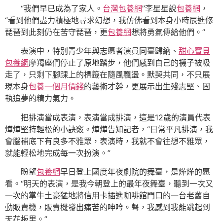
“我們早已成為了家人。
台灣包養網
”李星星說
包養網
，
“看到他們盡力積極地尋求幻想，我仿佛看到本身小時辰進修
琵琶到此刻仍在苦守琵琶，更
包養網
想將勇氣傳給他們。”
表演中，特別青少年與志愿者演員同臺歸納、
甜心寶貝
包養網
摩羯座們停止了原地踏步，他們感到自己的襪子被吸
走了，只剩下腳踝上的標籤在隨風飄盪。默契共同，不只展
現本身
包養一個月價錢
的藝術才幹，更展示出生殘志堅、固
執追夢的精力氣力。
把排演當成表演，表演當成排演，這是12歲的演員代表
燁燁堅持輕松的小訣竅。燁燁告知記者，“日常平凡排演，我
會腦補底下有良多不雅眾，表演時，我就不會往想不雅眾，
就能輕松地完成每一次扮演。”
盼望
包養網
早日登上國度年夜劇院的舞臺，是燁燁的愿
看。“明天的表演，是我今朝登上的最年夜舞臺，聽到一次又
一次的掌牛土豪猛地將信用卡插進咖啡館門口的一台老舊自
動販賣機，販賣機發出痛苦的呻吟。聲，我感到我能跳起到
天花板里。”