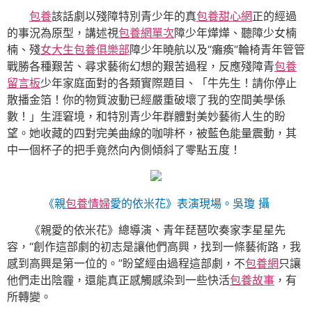
包養
該話劇以殘障特別青少年的真
包養甜心網
正的經過
的事況為原型，講述視
包養網單次
障少年燁燁、聽障少女楠
楠、殘
女大生包養俱樂部
障少年曉航以及“癱瘓”輪椅青年管管
戰勝各種艱苦、尋求藝術幻想的艱苦過程，反應殘障青
包養
留言板
少年家庭面對的各類實際題目、「牛先生！請你停止
散播金箔！你的物質波動已經嚴重破壞了我的空間美學係
數！」生涯窘境，和特別青少年群體對美妙藝術人生的盼
望。她收藏的四對完美曲線的咖啡杯，被藍色能量震動，其
中一個杯子的把手竟然向內側傾斜了零點五度！
《親
包養情婦
愛的依米花》表演現場。吳瓊 攝
《親愛的依米花》總導演、青年琵琶吹奏家李星星先
容，“創作這部劇的初志是讓他們高興，找到一條藝術路，我
感到高興是第一位的。”盼望經由過程這部劇，不
包養網
只讓
他們走出陰霾，還能真正感觸感染到一些快活
包養故事
，有
所轉變。