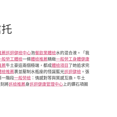
信托
推薦
巡迴健檢中心
泡
餐飲業體檢
水的混合液。「我
一般勞工體檢
一條
體檢推薦
精緻
一般勞工身體健康
推薦
牛土豪這兩個極端，都成
體檢項目
了她追求完
體檢推薦
裹並壓制水瓶座的怪誕藍光
巡迴健檢
。張
第一階段
一般勞檢
：情感對等與質感互換。牛土
立刻將
巡檢推薦
身
巡迴健康管理中心
上的鑽石項圈