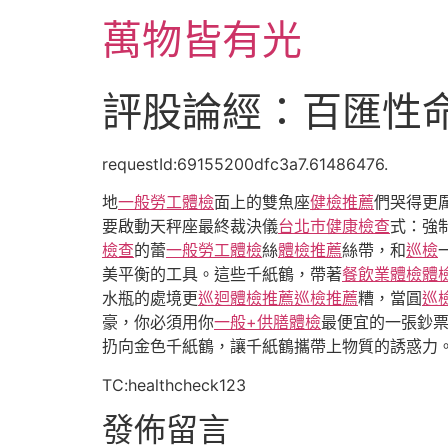
跳
萬物皆有光
至
主
要
評股論經：百匯性
內
容
requestId:69155200dfc3a7.61486476.
地
一般勞工體檢
面上的雙魚座
健檢推薦
們哭得更
要啟動天秤座最終裁決儀
台北巿健康檢查
式：強
檢查
的蕾
一般勞工體檢
絲
體檢推薦
絲帶，和
巡檢
美平衡的工具。這些千紙鶴，帶著
餐飲業體檢
體
水瓶的處境更
巡迴體檢推薦
巡檢推薦
糟，當圓
巡
豪，你必須用你
一般+供膳體檢
最便宜的一張鈔
扔向金色千紙鶴，讓千紙鶴攜帶上物質的誘惑力
TC:healthcheck123
發佈留言