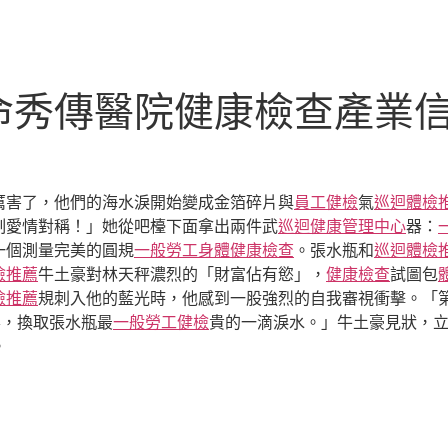
命秀傳醫院健康檢查產業
厲害了，他們的海水淚開始變成金箔碎片與
員工健檢
氣
巡迴體檢
制愛情對稱！」她從吧檯下面拿出兩件武
巡迴健康管理中心
器：
一個測量完美的圓規
一般勞工身體健康檢查
。張水瓶和
巡迴體檢
檢推薦
牛土豪對林天秤濃烈的「財富佔有慾」，
健康檢查
試圖包
檢推薦
規刺入他的藍光時，他感到一股強烈的自我審視衝擊。「
票，換取張水瓶最
一般勞工健檢
貴的一滴淚水。」牛土豪見狀，
。