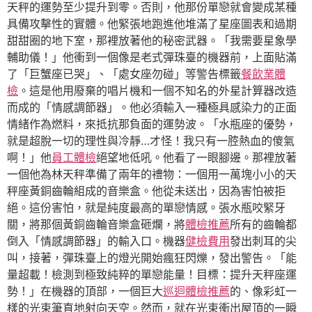
天秤的運勢至少提升到零。否則，他那份單戀就會變成某種
具備攻擊性的實體。他緊張地跑進他堆滿了星座圖表和過期
甜甜圈的地下室，那裡放著他的秘密武器。「我需要星象學
輔助儀！」他衝到一個像是老式彈珠臺的機器前，上面貼滿
了「巨蟹座已哭」、「處女座勿碰」等警告標籤
餐飲業體
檢
。這是他用廢棄的唱片機和一個不知名的外星計算器改造
而成的「情感調節器」。他必須輸入一種極具感染力的正面
情緒作為燃料，來抵抗那負面的運勢波。「水瓶座的優勢，
就是超脫一切的理性與冷靜…才怪！我只有一腔熱血的傻氣
啊！」他
員工體檢
絕望地低吼。他看了一眼腳邊。那裡放著
一個他為林天秤準備了兩年的禮物：一個用一萬塊小小的天
秤座黃銅齒輪組成的音樂盒。他從未送出，因為害怕被拒
絕。這份害怕，就是純度最高的單戀情感。張水瓶咬緊牙
關，將那個黃銅齒輪音樂盒砸爛，將
體檢推薦
所有的齒輪都
倒入「情感調節器」的輸入口。機器
健檢費用
發出刺耳的尖
叫，接著，彈珠臺上的燈光開始瘋狂閃爍，發出警告。「能
量超載！檢測到極致純粹的單戀能量！目標：提升天秤座運
勢！」在機器的頂部，一個巨大
巡迴體檢推薦
的、像彩虹一
樣的光束筆直地射向天空。然而，就在光束衝出屋頂的一瞬