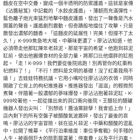
麵皮在空中交疊，變成一個半透明的防禦護盾。這就是家傳
《沾醬秘笈》中記載的「水餃皮護盾」，薄韌而充滿彈性。
藍色離子炮光束猛烈地擊中麵皮護盾，發出了一聲像是汽水
開蓋的聲音。護盾劇烈震動，但奇蹟般地擋住了攻擊，只是
散發出濃郁的麵香。「這麵皮的延展性！完美！但撐不了太
久！」K-999焦急地大喊，中藥味更濃了。廖沾沾知道，他
必須帶走他那缸陳年老蒜泥，那是宇宙的希望。他跑到蒜泥
缸前，使出他搬運食材的全部力量，將那口比他還胖的缸抱
起。「走！K-999！我們要從後院逃跑！別再管你的紅棗枸
杞燃料了！」「不行！燃料是文明的基礎！沒了紅棗我飛不
遠！」吉娃娃特務抗議。它用小嘴咬住廖沾沾的衣領，同時
開啟了它背上的枸杞推進器。推進器發出「滋滋」的輕微煎
煮聲，伴隨著一股濃郁的蔘味爆發。廖沾沾抱著蒜泥缸、K-
999咬著他，一起從撞出來的洞口衝向後院。王醋狂的醋罐
機器人發出尖叫：「別想逃！醬油黨餘孽！我會追上你！」
店內剩下的所有空盤子被醋酸氣波震碎，發出了最後的哀
鳴。廖沾沾的宇宙冒險，就在這片蒜泥、中藥和醋酸的混亂
中，拉開了帷幕。《平行泊車維度：車位爭奪戰》何手殘的
人生，被兩個巨大的陰影籠罩著：停車費，以及平行泊車。