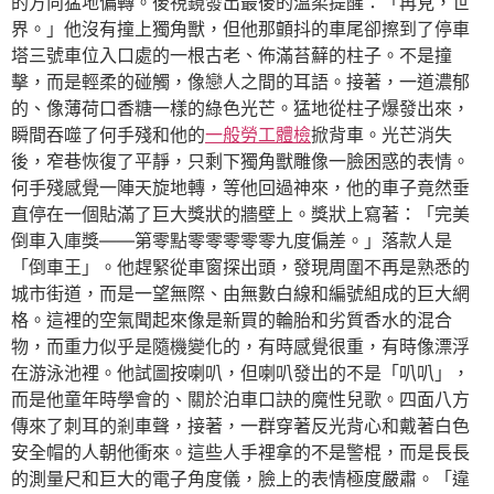
的方向猛地偏轉。後視鏡發出最後的溫柔提醒：「再見，世
界。」他沒有撞上獨角獸，但他那顫抖的車尾卻擦到了停車
塔三號車位入口處的一根古老、佈滿苔蘚的柱子。不是撞
擊，而是輕柔的碰觸，像戀人之間的耳語。接著，一道濃郁
的、像薄荷口香糖一樣的綠色光芒。猛地從柱子爆發出來，
瞬間吞噬了何手殘和他的
一般勞工體檢
掀背車。光芒消失
後，窄巷恢復了平靜，只剩下獨角獸雕像一臉困惑的表情。
何手殘感覺一陣天旋地轉，等他回過神來，他的車子竟然垂
直停在一個貼滿了巨大獎狀的牆壁上。獎狀上寫著：「完美
倒車入庫獎——第零點零零零零零九度偏差。」落款人是
「倒車王」。他趕緊從車窗探出頭，發現周圍不再是熟悉的
城市街道，而是一望無際、由無數白線和編號組成的巨大網
格。這裡的空氣聞起來像是新買的輪胎和劣質香水的混合
物，而重力似乎是隨機變化的，有時感覺很重，有時像漂浮
在游泳池裡。他試圖按喇叭，但喇叭發出的不是「叭叭」，
而是他童年時學會的、關於泊車口訣的魔性兒歌。四面八方
傳來了刺耳的剎車聲，接著，一群穿著反光背心和戴著白色
安全帽的人朝他衝來。這些人手裡拿的不是警棍，而是長長
的測量尺和巨大的電子角度儀，臉上的表情極度嚴肅。「違