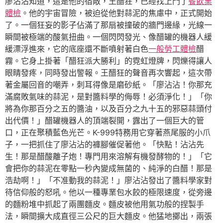
廖沾沾知道，這是他的宿敵，王醋狂，已經找上門了
餐飲業
體檢
。他的宇宙冒險，被迫從他對蒜泥的焦慮中，正式開始
了。一個狂妄的影子佔滿了那扇被撞破的牆門邊緣，光線一
瞬間被極端的酸氣扭曲。一個閃閃發光、像醋罐的機器人緩
緩漂浮進來，它的底座還不斷噴射著白色
一般勞工體檢
醋
霧。它身上掛著「醋狂派大勝利」的霓虹燈牌，閃爍得讓人
眼睛發疼，同時發出警報。王醋狂的聲音再次響起，這次帶
著金屬回音的嘲弄，刺耳得像是磨砂紙。「廖沾沾！你那充
滿腐敗氣味的蒜泥，是對醬料學的侮辱！必須淨化！」「你
將為你那百分之五的醬油，以及百分之九十五的邪惡蒜頭付
出代價！」醋罐機器人的頂端裂開，露出了一個巨大的管
口，正在聚積藍色光芒。K-999特務用它穿著燕尾服的小爪
子，一把抓住了廖沾沾的褲腳催促著他。「快點！沾沾先
生！那是醋酸離子炮！專門用來溶解有機發酵物的！」「它
會把你的蒜泥在零點一秒內變成無菌的、純淨的白醋！那是
浩劫啊！」「不准動我的蒜泥！」廖沾沾發出了醬料學家對
待信仰般的怒吼。他以一種專業包水餃的極限速度，從旁邊
的麵粉堆中抓起了兩團麵皮。麵皮被他用氣功般的捏製手
法，瞬間擴大成直徑三公尺的巨大麵皮。他猛地擲出，兩張