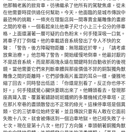
他那輛老舊的掀背車，彷彿繼承了他所有的駕駛焦慮，從未
在他需要時提供過任何幫助。今天，他面臨的是城市傳說中
最恐怖的挑戰，一條夾在理髮店與一間專賣金屬雕像的畫廊
之間的窄巷。一個看起來比他車子尺寸小上三十公分的停車
格，上面還灑著一層可疑的白色粉末。何手殘深吸一口氣。
將車子打了倒檔。他的車載語音系統發出了令人不快的女
聲：「警告，後方障礙物距離：無限趨近於零。」「請考慮
放棄治療。」他忽略了警告，開始緩慢地倒車。他最討厭的
不是語音系統，而是那兩塊永遠在關鍵時刻自動收折的後視
鏡。當他需要它們來判斷車體與那座價值不菲的銅製獨角獸
雕像之間的距離時，它們卻像兩片羞澀的耳朵一樣，優雅地
縮了回去。同時發出低語：「你還是別看了，反正你也停不
好。」何手殘感覺心臟快要跳出來了。他轉頭看去，發現那
座高聳入雲、覆蓋著鏽跡斑斑鐵網的多層機械式停車塔，正
在那片窄巷的盡頭散發出不正常的綠光。這棟停車塔是個異
類，它的三號車位始終空著，並且傳說只要有人敢在它面前
失敗十八次，就會被傳送到一個泊車地獄。他已經失敗了十
七次。現在是第十八次。他打了方向盤，車頭朝著銅獨角獸