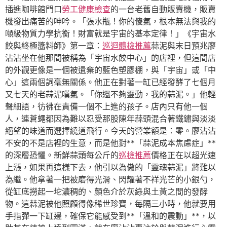
插進咖啡館門口
勞工健康檢查
的一台老舊自動販賣機，販賣
機發出痛苦的呻吟。「張水瓶！你的傻氣，根本無法與我的
噸級物質力學抗衡！財富就是宇宙的基本定律！」《宇宙水
餃與終極醬料師》第一章：
巡迴體檢推薦
蒜泥與末日預兆廖
沾沾坐在他那間被稱為「宇宙水餃中心」的店裡，但這間店
的外觀更像是一個被遺棄的藍色塑膠棚，與「宇宙」或「中
心」這兩個詞毫無關係。他正在對著一缸已經發酵了七個月
又七天的老蒜泥嘆氣。「你還不夠靈動，我的蒜泥。」他輕
聲細語，彷彿在責備一個不上進的孩子。店內只有他一個
人，連蒼蠅都因為難以忍受那股陳年蒜頭混合著鐵鏽與淡淡
絕望的味道而選擇繞道飛行。今天的營業額是：零。廖沾沾
不安的不是店裡的生意，而是他對**「蒜泥成本焦慮症」**
的深層恐懼。新鮮蒜頭每公斤的
巡檢推薦
價格正在以超光速
上漲，如果再這樣下去，他引以為傲的「靈魂蒜泥」將難以
為繼。他拿著一把被磨得光滑、閃耀著不祥光芒的小銀勺，
從缸底撈起一坨濃稠的、顏色介於灰綠與土黃之間的發酵
物。這蒜泥被他照顧得像稀世珍寶，每隔三小時，他就要用
手指彈一下缸邊，確保它能感受到**「溫和的震動」**，以