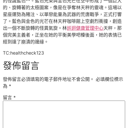
的怪誕藍色**。藍色光束與金色光芒在空中形成了一個巨大
的、旋轉著的太極圖案，像是在爭奪林天秤的靈魂。這場以
星座運勢為賭注、以單戀能量為武器的荒唐戰爭，正式打響
了。藍色與金色的光芒在林天秤咖啡館上空劇烈衝撞，創造
出一個不斷旋轉的怪異氣旋。林
巡迴健康管理中心
天秤，那
個完美主義者，正坐在她的平衡美學吧檯後面，她的表情已
經到達了崩潰的邊緣。
TC:healthcheck123
發佈留言
發佈留言必須填寫的電子郵件地址不會公開。
必填欄位標示
為
*
留言
*