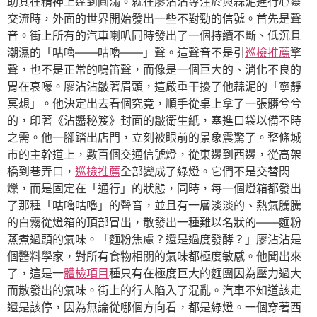
助其在精神上達到圓滿。就在廖沾沾專注於與蒜泥進行心靈
交流時，外面的世界開始發出一些不對勁的信號。首先是聲
音。街上所有的汽車喇叭同時發出了一個持續不斷、低沉且
潮濕的「咕嚕——咕嚕——」聲。這聲音不是引
巡檢推薦
擎
聲，也不是正常的鳴笛聲，而像是一個巨大的、消化不良的
胃在哀嚎。廖沾沾皺著眉頭，這嚴重干擾了他蒜泥的「寧靜
冥想」。他決定出去看個究竟，順手從桌上拿了一張髒兮兮
的，印著《沾醬秘笈》封面的皺衛生紙，塞進口袋以備不時
之需。他一腳踏出店門，立刻被眼前的景象震驚了。整條城
市的主幹道上，數百個交通信號燈，從東邊到西邊，從高架
橋到巷弄口，
巡檢推薦
全部變成了綠燈。它們不是交替閃
爍，而是固定在「通行」的狀態，同時，每一個燈箱都發出
了那種「咕嚕咕嚕」的聲音，並且有一層淡淡的、熱氣騰騰
的白霧從燈箱的頂部冒出，散發出一種難以名狀的——麵粉
蒸煮過頭的氣味。「麵粉焦慮？還是過度發酵？」廖沾沾是
個醬料學家，對所有食物相關的氣味都極度敏感。他聞出來
了，這是一
體檢項目
種只有在極度巨大的麵團因為壓力過大
而散發出的氣味。街上的行人陷入了混亂。汽車不知道該走
還是該停，因為無論從哪個方向看，都是綠燈。一個穿著西