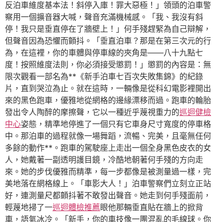
反泊車維度基本法！斜停入庫！罪大惡極！」領頭的泊車警
察用一個擴音器大喊，聲音充滿機械感。「我、我沒有斜
停！我只是垂直停在了牆壁上！」何手殘趕緊為自己辯解，
但聲音因為恐懼而顫抖。「垂直泊車？那是在第三次元的行
為，在這裡，你的車體與停車線的夾角是——八十九點七
度！按照維度法則，你必須接受懲罰！」懲罰的內容是：無
限次觀看一部名為**《新手泊車七百次失敗集錦》的紀錄
片，直到哭泣為止。就在這時，一輛像是從科幻電影裡開出
來的黑色跑車，優雅地從網格的邊緣漂移而過。跑車的輪胎
發出令人陶醉的摩擦聲，它以一種近乎蔑視重力的
巡迴健檢
中心
姿態，精準地停進了一個只有它車身尺寸寬度的停車格
中。那泊車的過程就像一場舞蹈，流暢、完美，且毫無任何
多餘的動作**。跑車的駕駛座上走出一個全身黑色皮衣的女
人，她戴著一副透明護目鏡，冷酷地朝著何手殘的方向走
來。她的步伐優雅而精準，每一步都像是被測量過一樣，完
美地落在網格線上。「車影大人！」泊車警察們立刻立正站
好，連測量尺都顫抖著不敢發出聲音。她走到何手殘面前，
輕蔑地掃了一
巡迴體檢推薦
眼他那輛垂直貼在牆上的掀背
車，語氣冰冷。「新手，你的車技像一團混亂的毛線球。你