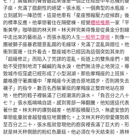
七！」廣播員的聲音聽起來像是一個正在經歷中年危機的雙
子座，充滿了戲劇性的絕望。張水瓶，一個典型的水瓶座，
立刻感到一陣恐慌，這是他患有「星座預報壓力症候群」後
的標準反應。他單戀著住在隔壁棟、經營
體檢推薦
一家「平
衡美學」咖啡館的林天秤。林天秤完美得像是從黃金分割線
中走出來的藝術品。而張水瓶的人生
一般勞工健檢
，則像一
團被獅子座暴君隨意亂踢的毛線球，充滿了混亂與錯位。他
衝到窗邊，往外看去。整座城市已經因為這個突如其來的
「超級修正」而陷入了荒謬的混亂。街道上的雙魚座們，開
始不受控制地流下鹹鹹的海水淚，他們無法停止地哭泣，導
致城市低窪處已經形成了小型潟湖。那些摩羯座的上班族，
嚴格遵守著廣播中「摩羯座今天適合原地踏步，否則將失去
襪子」的指令。數百名西裝筆挺的摩羯座正整齊地站在原
地，他們的鞋子裡裝滿了已經潮濕的淚水。「負百分之八十
七？」張水瓶喃喃自語，感到胃部一陣翻騰，他知道這代表
著什麼。林天秤的運勢越差，他那股積壓已久、無處安放的
單戀能量就會越發瘋狂地實體化。上次林天秤的戀愛運勢跌
至百分之二十，張水瓶就發現他的廚房裡長滿了巨大的、形
狀是林天秤側臉的粉紅色蘑菇。他必須在今天結束前，將林