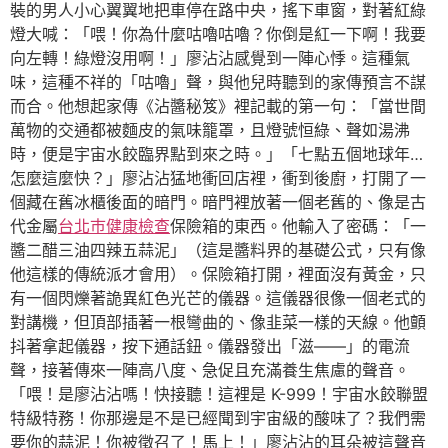
裝的男人小心翼翼地把車停在路中央，搖下車窗，對著紅綠
燈大喊：「喂！你為什麼咕嚕咕嚕？你倒是紅一下啊！我要
向左轉！綠燈沒用啊！」廖沾沾感覺到一陣心悸。這種氣
味，這種不祥的「咕嚕」聲，與他兒時聽到的家傳預言不謀
而合。他想起家傳《沾醬秘笈》裡記載的第一句：「當世間
萬物的交通都被麵皮的氣味籠罩，且燈號恒綠、聲如湯沸
時，便是宇宙水餃臨界點到來之時。」「七點五個地球年…
怎麼這麼快？」廖沾沾猛地衝回店裡，衝到後廚，打開了一
個藏在舊冰櫃後面的暗門。暗門裡放著一個老舊的、像是古
代金屬
台北巿健康檢查
保險箱的東西。他輸入了密碼：「一
醬二醋三油四辣五蒜泥」（這是醬料界的基礎公式，只有像
他這樣的傳統派才會用）。保險箱打開，裡面沒有黃金，只
有一個閃爍著詭異紅色光芒的儀器。這儀器很像一個老式的
對講機，但頂部插著一根彎曲的、像韭菜一樣的天線。他顫
抖著拿起儀器，按下通話鈕。儀器發出「滋——」的電流
聲，接著傳來一陣高八度、急促且充滿養生焦慮的聲音。
「喂！是廖沾沾嗎！快接聽！這裡是 K-999！宇宙水餃聯盟
特級特務！你那邊是不是已經聞到宇宙級的酸味了？我們需
要你的蒜泥！你被徵召了！馬上！」廖沾沾的耳朵被這聲音