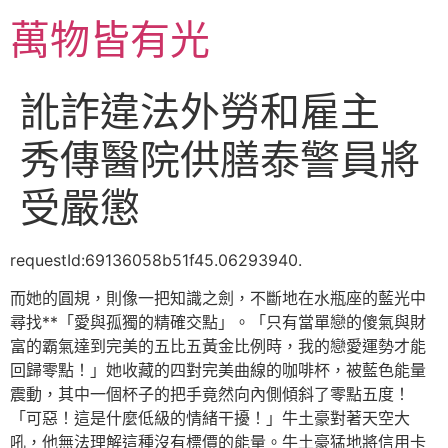
跳
萬物皆有光
至
主
要
訛詐違法外勞和雇主
內
容
秀傳醫院供膳泰警員將
受嚴懲
requestId:69136058b51f45.06293940.
而她的圓規，則像一把知識之劍，不斷地在水瓶座的藍光中
尋找**「愛與孤獨的精確交點」。「只有當單戀的傻氣與財
富的霸氣達到完美的五比五黃金比例時，我的戀愛運勢才能
回歸零點！」她收藏的四對完美曲線的咖啡杯，被藍色能量
震動，其中一個杯子的把手竟然向內側傾斜了零點五度！
「可惡！這是什麼低級的情緒干擾！」牛土豪對著天空大
吼，他無法理解這種沒有標價的能量。牛土豪猛地將信用卡