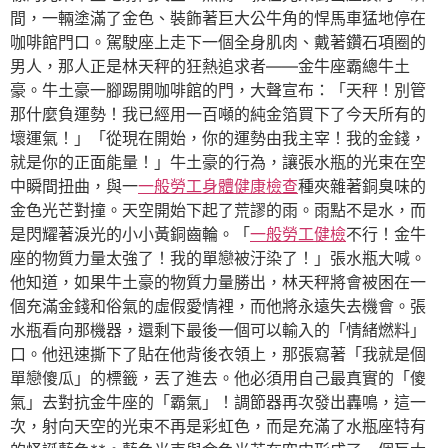
間，一輛塗滿了金色、裝飾著巨大公牛角的悍馬車猛地停在
咖啡館門口。駕駛座上走下一個全身肌肉、戴著鑽石項圈的
男人，那人正是林天秤的狂熱追求者——金牛座霸總牛土
豪。牛土豪一腳踢開咖啡館的門，大聲宣布：「天秤！別管
那什麼負運勢！我已經用一百噸的純金箔買下了今天所有的
壞運氣！」「從現在開始，你的運勢由我主宰！我的金錢，
就是你的正面能量！」牛土豪的行為，讓張水瓶的光束在空
中瞬間扭曲，與一
一般勞工身體健康檢查
種夾雜著銅臭味的
金色光芒對撞。天空開始下起了荒謬的雨。雨點不是水，而
是閃耀著淚光的小小黃銅齒輪。「
一般勞工健檢
不行！金牛
座的物質力量太強了！我的單戀被汙染了！」張水瓶大喊。
他知道，如果牛土豪的物質力量勝出，林天秤將會被困在一
個充滿金錢和俗氣的虛假愛情裡，而他將永遠失去機會。張
水瓶看向那機器，還剩下最後一個可以輸入的「情緒燃料」
口。他迅速撕下了貼在他背後衣領上，那張寫著「我就是個
單戀傻瓜」的標籤，丟了進去。他必須用自己最真實的「傻
氣」去對抗金牛座的「霸氣」！調節器再次發出轟鳴，這一
次，射向天空的光束不再是彩虹色，而是充滿了水瓶座特有