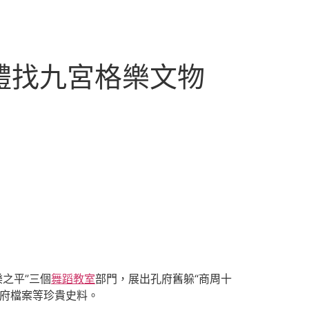
禮找九宮格樂文物
樂之平”三個
舞蹈教室
部門，展出孔府舊躲“商周十
府檔案等珍貴史料。