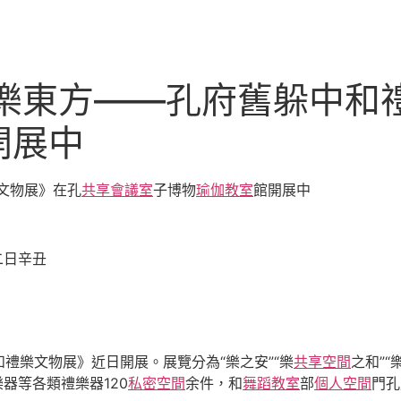
禮樂東方——孔府舊躲中和
開展中
文物展》在孔
共享會議室
子博物
瑜伽教室
館開展中
二日辛丑
禮樂文物展》近日開展。展覽分為“樂之安”“樂
共享空間
之和”“
器等各類禮樂器120
私密空間
余件，和
舞蹈教室
部
個人空間
門孔