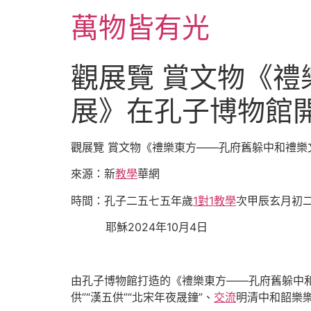
跳
萬物皆有光
至
主
要
觀展覽 賞文物《
內
容
展》在孔子博物館
觀展覽 賞文物《禮樂東方——孔府舊躲中和禮樂
來源：新
教學
華網
時間：孔子二五七五年歲
1對1教學
次甲辰玄月初
耶穌2024年10月4日
由孔子博物館打造的《禮樂東方——孔府舊躲中和
供”“漢五供”“北宋年夜晟鐘”、
交流
明清中和韶樂樂