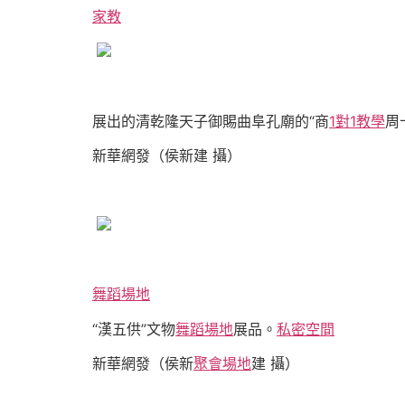
家教
展出的清乾隆天子御賜曲阜孔廟的“商
1對1教學
周
新華網發（侯新建 攝）
舞蹈場地
“漢五供”文物
舞蹈場地
展品。
私密空間
新華網發（侯新
聚會場地
建 攝）