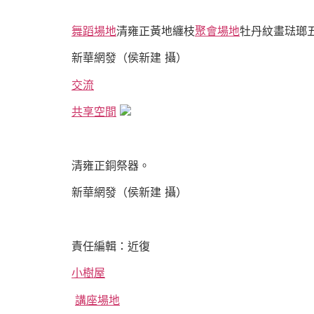
舞蹈場地
清雍正黃地纏枝
聚會場地
牡丹紋畫琺瑯
新華網發（侯新建 攝）
交流
共享空間
清雍正銅祭器。
新華網發（侯新建 攝）
責任編輯：近復
小樹屋
講座場地