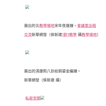
展出的北
教學場地
宋年夜晟鐘。
會議室出租
交流
新華網發（侯新建
1對1教學
攝
教學場地
）
展出的清康熙八卦紋銅鎏金編鐘。
新華網發（侯新建 攝）
私密空間