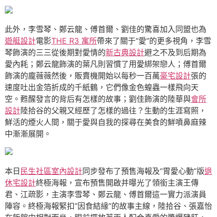
此外，李雪琴、鄭云龍、傅首爾、劉佳的驚喜加入同盟也為
遊艇設計
電影
THE R3 寓所
帶來了關于“愛”的更多視角，李雪
琴飾演的三三從後期對愛情的
新古典設計
避之不及到后期為
愛內耗；鄭云龍飾演的葉凡則習慣了用愛綁架戀人；傅首爾
飾演的龐薇薇然後，販賣機開始以每秒一百萬
豪宅設計
張的
速度吐出金箔折成的千紙鶴，它們像金色蝗蟲一樣飛向天
空。甦醒發言的背后有怎樣的故事；劉佳飾演的陸華與
會所
設計
陸拾谷的父親又經歷了怎樣的過往？生動的生涯寫照，
鮮活的煙火人間，關于愛與自我的探尋在美食的鮮噴鼻麻辣
中漸漸展開。
本日
民生社區室內設計
同步發布了預售海報及“胃愛心動”版
退
休宅設計
終極海報，宣布預售開啟并曝光了領銜主演王傳
君、江疏影，主演李雪琴、鄭云龍、傅首爾這一實力派演員
陣容。終極海報緊扣“因食結緣”的故事主線，陸拾谷、張嘉怡