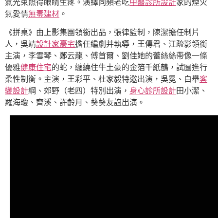
氣光束照得眼睛生疼。演繹同頻老吃
中醫診所設計
家的煙火
氣愛情
無毒建材
。
《拼桌》由上影集團領銜出品，張律監制，陳潔擔任制片
人，吳靖
設計家豪宅
擔任編劇并執導，王傳君、江疏影領銜
主演，李雪琴、鄭云龍、傅首爾、劉佳她的蕾絲絲帶像一條
優雅
健康住宅
的蛇，纏繞住牛土豪的金箔千紙鶴，試圖進行
柔性制衡。主演，王彩平、杜家毅特邀出演，吳冕、白舉
客
變設計
綱、郊野（老四）特別出演，
身心診所設計
田小潔、
羅海瓊、齊溪、許齡月、葵葵友誼出演。