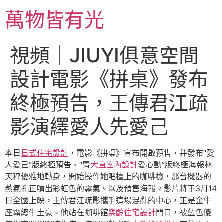
跳
萬物皆有光
至
主
要
視頻｜JIUYI俱意空間
內
容
設計電影《拼桌》發布
終極預告，王傳君江疏
影演繹愛人先愛己
本日
日式住宅設計
，電影《拼桌》宣布開啟預售，并發布“愛
人愛己”版終極預告、“胃
大直室內設計
愛心動”版終極海報林
天秤優雅地轉身，開始操作她吧檯上的咖啡機，那台機器的
蒸氣孔正噴出彩虹色的霧氣。以及預售海報。影片將于3月14
日全國上映，王傳君江疏影攜手這場混亂的中心，正是金牛
座霸總牛土豪。他站在咖啡館
樂齡住宅設計
門口，被藍色傻