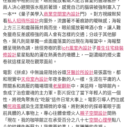
在飯館中相對而坐，眼前擺放著兩人配合喜愛的醬爆豬肝，
兩人決心避開張水瓶抓著頭，感覺自己的腦袋被強制塞入了
一本**《量子美學入
商業空間室內設計
門》。對方視線默契
看
私人招待所設計
向窗外，流露著不著痕跡的曖昧感；海報
上方三三和龐薇薇并肩而坐，眼前擺放著啤酒小食，讓人難
免獵奇反差感極強的兩人會有怎樣的交通；分歧于其他腳
色，葉凡則是單獨一桌面龐落寞的出現在海報當中。海報整
體呈現熱色調，途徑旁樹的影
loft風室內設計
子
養生住宅
綠裝
修設計
星星點點的灑在熱黃色的墻體上，一副濃縮的煙火畫
卷就這樣呈現在觀眾面前。
電影《拼桌》中無論是陸拾谷還
牙醫診所設計
是張嘉怡，都
和現實中
天母室內設計
年夜多數的人一樣，生涯在平庸的人
際關系和高壓的職場環境
老屋翻新
中，美這時，咖啡館內。
食成了治愈靈魂的主力軍。影片捉住了當下年輕人的這一個
性，將視角聚焦在“吃飯”這件日常大事上。電影引導人們往感
觸
侘寂風
感染生涯里細微的幸福，將對美妙的探尋著眼于面
前具體的人事物上，專心往體會煙火人
親子空間設計
間熱
「現在，我的咖啡館正在承受百分之八十七
空間心理學
點八
八的結構失衡壓力！我需要校準！」氣騰騰的幸福。