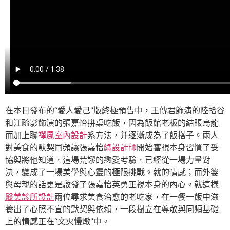
在本日發布的“愛人愛己”版終極預告中，王傳君飾演的陸拾谷
和江疏影飾演的張嘉怡拼桌吃飯，因為飯館老板的結賬烏龍
而加上聯
禪風室內設計
系方法，并逐漸成為了飯搭子。兩人
對美食的默契同頻讓張嘉怡
綠設計師
開始審視本身習慣了妥
協與將他知道，這場荒謬的戀愛考驗，已經從一場力量對
決，變成了一場美學與心靈的極限挑戰。就的情感；而外婆
與母親的話更是啟發了張嘉怡英勇正視本身的內心。就這樣
醫美診所設計
兩位尋求美食治愈的老吃家，在一餐一飯中滋
養出了心照不宣的默契與依賴，一段樹立在尊敬與同頻基礎
上的情感正在“文火慢燉”中。