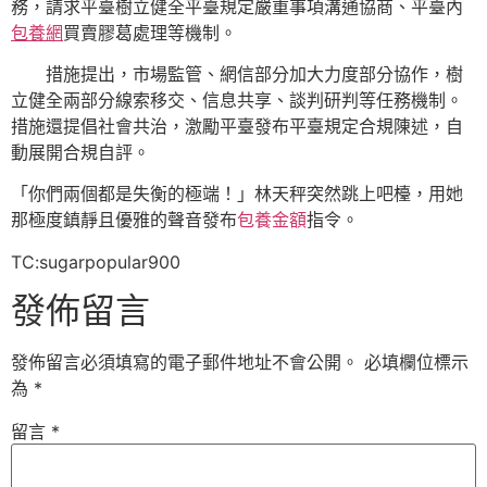
務，請求平臺樹立健全平臺規定嚴重事項溝通協商、平臺內
包養網
買賣膠葛處理等機制。
措施提出，市場監管、網信部分加大力度部分協作，樹
立健全兩部分線索移交、信息共享、談判研判等任務機制。
措施還提倡社會共治，激勵平臺發布平臺規定合規陳述，自
動展開合規自評。
「你們兩個都是失衡的極端！」林天秤突然跳上吧檯，用她
那極度鎮靜且優雅的聲音發布
包養金額
指令。
TC:sugarpopular900
發佈留言
發佈留言必須填寫的電子郵件地址不會公開。
必填欄位標示
為
*
留言
*