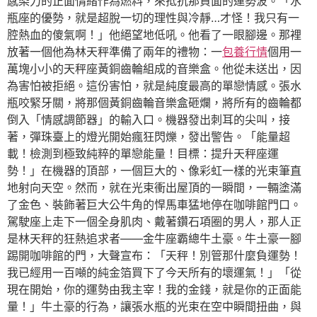
感染力的正面情緒作為燃料，來抵抗那負面的運勢波。「水
瓶座的優勢，就是超脫一切的理性與冷靜…才怪！我只有一
腔熱血的傻氣啊！」他絕望地低吼。他看了一眼腳邊。那裡
放著一個他為林天秤準備了兩年的禮物：一
包養行情
個用一
萬塊小小的天秤座黃銅齒輪組成的音樂盒。他從未送出，因
為害怕被拒絕。這份害怕，就是純度最高的單戀情感。張水
瓶咬緊牙關，將那個黃銅齒輪音樂盒砸爛，將所有的齒輪都
倒入「情感調節器」的輸入口。機器發出刺耳的尖叫，接
著，彈珠臺上的燈光開始瘋狂閃爍，發出警告。「能量超
載！檢測到極致純粹的單戀能量！目標：提升天秤座運
勢！」在機器的頂部，一個巨大的、像彩虹一樣的光束筆直
地射向天空。然而，就在光束衝出屋頂的一瞬間，一輛塗滿
了金色、裝飾著巨大公牛角的悍馬車猛地停在咖啡館門口。
駕駛座上走下一個全身肌肉、戴著鑽石項圈的男人，那人正
是林天秤的狂熱追求者——金牛座霸總牛土豪。牛土豪一腳
踢開咖啡館的門，大聲宣布：「天秤！別管那什麼負運勢！
我已經用一百噸的純金箔買下了今天所有的壞運氣！」「從
現在開始，你的運勢由我主宰！我的金錢，就是你的正面能
量！」牛土豪的行為，讓張水瓶的光束在空中瞬間扭曲，與