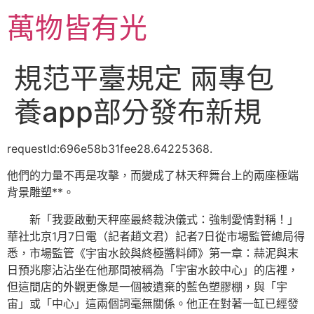
跳
萬物皆有光
至
主
要
規范平臺規定 兩專包
內
容
養app部分發布新規
requestId:696e58b31fee28.64225368.
他們的力量不再是攻擊，而變成了林天秤舞台上的兩座極端
背景雕塑**。
新「我要啟動天秤座最終裁決儀式：強制愛情對稱！」
華社北京1月7日電（記者趙文君）記者7日從市場監管總局得
悉，市場監管《宇宙水餃與終極醬料師》第一章：蒜泥與末
日預兆廖沾沾坐在他那間被稱為「宇宙水餃中心」的店裡，
但這間店的外觀更像是一個被遺棄的藍色塑膠棚，與「宇
宙」或「中心」這兩個詞毫無關係。他正在對著一缸已經發