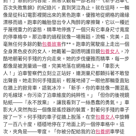
罰！」懲罰的內容是：無限次觀看一部名為**《新手泊車七
百次失敗集錦》的紀錄片，直到哭泣為止。就在這時，一輛
像是從科幻電影裡開出來的黑色跑車，優雅地從網格的邊緣
漂移而過。跑車的輪胎發出令人陶醉的摩擦聲，它以一種近
乎蔑視重力的姿態，精準地停進了一個只有它車身尺寸寬度
的停車格中。那泊車的過程就像一場舞蹈，流暢、完美，且
毫無任何多餘的動
包養故事
作**。跑車的駕駛座上走出一個
全身黑色皮衣的女人，她戴著一副透明護目鏡
包養女人
，冷
酷地朝著何手殘的方向走來。她的步伐優雅而精準，每一步
都像是被測量過一樣，完美地落在網格線上。「車影大
人！」泊車警察們立刻立正站好，連測量尺都顫抖著不敢發
出聲音。她走到何手殘面前，輕蔑地掃了一眼他那輛垂直貼
在牆上的掀背車，語氣冰冷。「新手，你的車技像一團混亂
的毛線球。你污染了泊車維度的純粹性。」「但你的後視鏡
貼紙——『永不放棄』，讓我看到了一絲愚蠢的勇氣。」車
影大人突然掏出一個像是遙控器的裝置，對著何手殘的車子
按了一下。何手殘的車子從牆上脫落，在空
包養女人
中旋轉
了一百八十度，穩穩地停在了地面上的一個停車格中。這
次，夾角是——零度。「你被分配給我的泊
包養網
車學徒