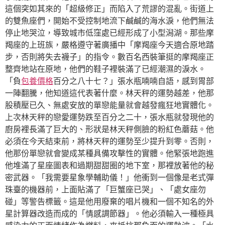
這個突如其來的「超級修正」而陷入了荒謬的混亂。街道上
的雙魚座們，開始不受控制地流下鹹鹹的海水淚，他們無法
停止地哭泣，導致城市低窪處已經形成了小型潟湖。那些摩
羯座的上班族，嚴格遵守著廣播中「摩羯座今天適合原地踏
步，否則將失去襪子」的指令。數百名西裝筆挺的摩羯座正
整齊地站在原地，他們的鞋子裡裝滿了已經潮濕的淚水。
「負
包養價格
百分之八十七？」張水瓶喃喃自語，感到胃部
一陣翻騰，他知道這代表著什麼。林天秤的運勢越差，他那
股積壓已久、無處安放的單戀能量就會越發瘋狂地實體化。
上次林天秤的戀愛運勢跌至百分之二十，張水瓶就發現他的
廚房裡長滿了巨大的、形狀是林天秤側臉的粉紅色蘑菇。他
必須在今天結束前，將林天秤的運勢至少提升到零。否則，
他那份單戀就會變成某種具備攻擊性的實體。他緊張地跑進
他堆滿了星座圖表和過期甜甜圈的地下室，那裡放著他的秘
密武器。「我需要星象學輔助儀！」他衝到一個像是老式彈
珠臺的機器前，上面貼滿了「巨蟹座已哭」、「處女座勿
碰」等警告標籤。這是他用廢棄的唱片機和一個不知名的外
星計算器改造而成的「情感調節器」。他必須輸入一種極具