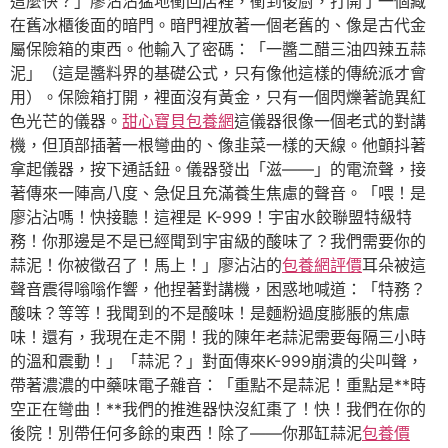
這麼快？」廖沾沾猛地衝回店裡，衝到後廚，打開了一個藏
在舊冰櫃後面的暗門。暗門裡放著一個老舊的、像是古代金
屬保險箱的東西。他輸入了密碼：「一醬二醋三油四辣五蒜
泥」（這是醬料界的基礎公式，只有像他這樣的傳統派才會
用）。保險箱打開，裡面沒有黃金，只有一個閃爍著詭異紅
色光芒的儀器。
甜心寶貝包養網
這儀器很像一個老式的對講
機，但頂部插著一根彎曲的、像韭菜一樣的天線。他顫抖著
拿起儀器，按下通話鈕。儀器發出「滋——」的電流聲，接
著傳來一陣高八度、急促且充滿養生焦慮的聲音。「喂！是
廖沾沾嗎！快接聽！這裡是 K-999！宇宙水餃聯盟特級特
務！你那邊是不是已經聞到宇宙級的酸味了？我們需要你的
蒜泥！你被徵召了！馬上！」廖沾沾的
包養網評價
耳朵被這
聲音震得嗡嗡作響，他捏著對講機，困惑地喊道：「特務？
酸味？等等！我聞到的不是酸味！是麵粉過度膨脹的焦慮
味！還有，我現在走不開！我的陳年老蒜泥需要每隔三小時
的溫和震動！」「蒜泥？」對面傳來K-999崩潰的尖叫聲，
帶著濃濃的中藥味電子雜音：「重點不是蒜泥！重點是**時
空正在彎曲！**我們的推進器快沒紅棗了！快！我們在你的
後院！別帶任何多餘的東西！除了——你那缸蒜泥
包養價