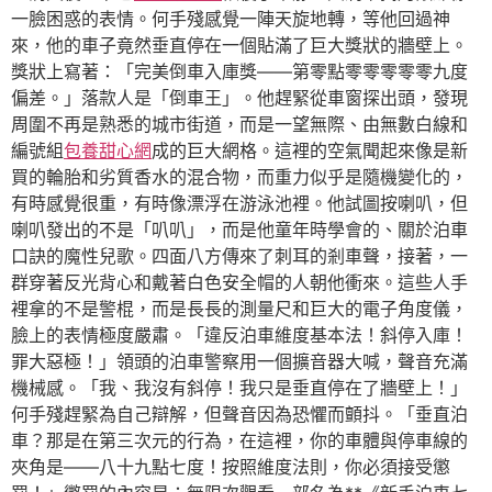
一臉困惑的表情。何手殘感覺一陣天旋地轉，等他回過神
來，他的車子竟然垂直停在一個貼滿了巨大獎狀的牆壁上。
獎狀上寫著：「完美倒車入庫獎——第零點零零零零零九度
偏差。」落款人是「倒車王」。他趕緊從車窗探出頭，發現
周圍不再是熟悉的城市街道，而是一望無際、由無數白線和
編號組
包養甜心網
成的巨大網格。這裡的空氣聞起來像是新
買的輪胎和劣質香水的混合物，而重力似乎是隨機變化的，
有時感覺很重，有時像漂浮在游泳池裡。他試圖按喇叭，但
喇叭發出的不是「叭叭」，而是他童年時學會的、關於泊車
口訣的魔性兒歌。四面八方傳來了刺耳的剎車聲，接著，一
群穿著反光背心和戴著白色安全帽的人朝他衝來。這些人手
裡拿的不是警棍，而是長長的測量尺和巨大的電子角度儀，
臉上的表情極度嚴肅。「違反泊車維度基本法！斜停入庫！
罪大惡極！」領頭的泊車警察用一個擴音器大喊，聲音充滿
機械感。「我、我沒有斜停！我只是垂直停在了牆壁上！」
何手殘趕緊為自己辯解，但聲音因為恐懼而顫抖。「垂直泊
車？那是在第三次元的行為，在這裡，你的車體與停車線的
夾角是——八十九點七度！按照維度法則，你必須接受懲