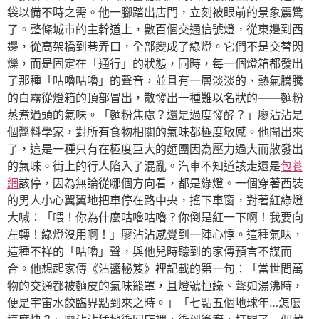
袋以備不時之需。他一腳踏出店門，立刻被眼前的景象震驚
了。整條城市的主幹道上，數百個交通信號燈，從東邊到西
邊，從高架橋到巷弄口，全部變成了綠燈。它們不是交替閃
爍，而是固定在「通行」的狀態，同時，每一個燈箱都發出
了那種「咕嚕咕嚕」的聲音，並且有一層淡淡的、熱氣騰騰
的白霧從燈箱的頂部冒出，散發出一種難以名狀的——麵粉
蒸煮過頭的氣味。「麵粉焦慮？還是過度發酵？」廖沾沾是
個醬料學家，對所有食物相關的氣味都極度敏感。他聞出來
了，這是一種只有在極度巨大的麵團因為壓力過大而散發出
的氣味。街上的行人陷入了混亂。汽車不知道該走還是
包養
網
該停，因為無論從哪個方向看，都是綠燈。一個穿著西裝
的男人小心翼翼地把車停在路中央，搖下車窗，對著紅綠燈
大喊：「喂！你為什麼咕嚕咕嚕？你倒是紅一下啊！我要向
左轉！綠燈沒用啊！」廖沾沾感覺到一陣心悸。這種氣味，
這種不祥的「咕嚕」聲，與他兒時聽到的家傳預言不謀而
合。他想起家傳《沾醬秘笈》裡記載的第一句：「當世間萬
物的交通都被麵皮的氣味籠罩，且燈號恒綠、聲如湯沸時，
便是宇宙水餃臨界點到來之時。」「七點五個地球年…怎麼