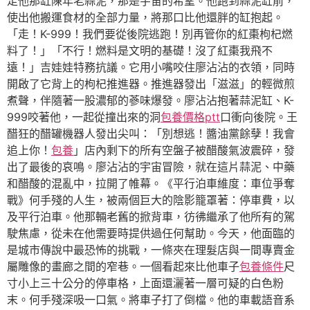
走他那缸陳年老蒜泥，那是宇宙的希望。他跑到蒜泥缸前，
使出他搬運食材的全部力量，將那口比他還胖的缸抱起。
「走！K-999！我們要從後院逃跑！別再管你的紅棗枸杞燃
料了！」「不行！燃料是文明的基礎！沒了紅棗我飛不
遠！」吉娃娃特務抗議。它用小嘴咬住廖沾沾的衣領，同時
開啟了它背上的枸杞推進器。推進器發出「滋滋」的輕微煎
煮聲，伴隨著一股濃郁的蔘味爆發。廖沾沾抱著蒜泥缸、K-
999咬著他，一起從撞出來的洞
包養價格ptt
口衝向後院。王
醋狂的醋罐機器人發出尖叫：「別想逃！醬油黨餘孽！我會
追上你！
包養
」店內剩下的所有空盤子被醋酸氣波震碎，發
出了最後的哀鳴。廖沾沾的宇宙冒險，就在這片蒜泥、中藥
和醋酸的混亂中，拉開了帷幕。《平行泊車維度：車位爭奪
戰》何手殘的人生，被兩個巨大的陰影籠罩著：停車費，以
及平行泊車。他那輛老舊的掀背車，彷彿繼承了他所有的駕
駛焦慮，從未在他需要時提供過任何幫助。今天，他面臨的
是城市傳說中最恐怖的挑戰，一條夾在理髮店與一間專賣金
屬雕像的畫廊之間的窄巷。一個看起來比他車子
包養條件
尺
寸小上三十公分的停車格，上面還灑著一層可疑的白色粉
末。何手殘深吸一口氣。將車子打了倒檔。他的車載語音系