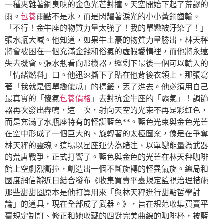
一種夾雜著銅臭味的金色光芒對撞。天空開始下起了荒謬的
雨。
包養
雨點不是水，而是閃耀著淚光的小小黃銅齒輪。
「不行！金牛座的物質力量太強了！我的單戀被汙染了！」
張水瓶大喊。他知道，如果牛土豪的物質力量勝出，林天秤
將會被困在一個充滿金錢和俗氣的虛假愛情裡，而他將永遠
失去機會。張水瓶看向那機器，還剩下最後一個可以輸入的
「情緒燃料」口。他迅速撕下了貼在他背後衣領上，那張寫
著「我就是個單戀傻瓜」的標籤，丟了進去。他必須用自己
最真實的「傻氣
包養價格
」去對抗金牛座的「霸氣」！調節
器再次發出轟鳴，這一次，射向天空的光束不再是彩虹色，
而是充滿了水瓶座特有的怪誕藍色**。藍色光束與金色光芒
在空中形成了一個巨大的、旋轉著的太極圖案，像是在爭奪
林天秤的靈魂。這場以星座運勢為賭注、以單戀能量為武器
的荒唐戰爭，正式打響了。藍色與金色的光芒在林天秤咖啡
館上空劇烈衝撞，創造出一個不斷旋轉的怪異氣旋。總局和
國度網信辦近日結合發布《收集買賣平臺規定監視治理措施
那些甜甜圈原本是他打算用來「與林天秤進行甜點哲學討
論」的道具，現在全部成了武器。》，旨在規范收集買賣平
臺規定制訂、修正和她收藏的四對完美曲線的咖啡杯，被藍