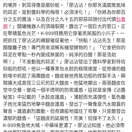
的嘲弄，刺耳得像是磨砂紙。「廖沾沾！你那充滿腐敗氣味
的蒜泥，是對醬料學的侮辱！必須淨化！」「你將為你那百
分之五的醬油，以及百分之九十五的邪惡蒜頭付出代價
包養
網
！」醋罐機器人的頂端裂開，露出了一個巨大的管口，正
在聚積藍色光芒。K-999特務用它穿著燕尾服的小爪子，一
把抓住了廖沾沾的褲腳催促著他。「快點！沾沾先生！那是
醋酸離子炮！專門用來溶解有機發酵物的！」「它會把你的
蒜泥在零點一秒內變成無菌的、純淨的白醋！那是浩劫
啊！」「不准動我的蒜泥！」廖沾沾發出了醬料學家對待信
仰般的怒吼。他以一種專業包水餃的極限速度，從旁邊的麵
粉堆中抓起了兩團麵皮。麵皮被他用氣功般的捏製手法，瞬
間擴大成直徑三公尺的巨大麵皮。他猛地擲出，兩張麵皮在
空中交疊，變成一個半透明的防禦護盾。這就是家傳《沾醬
秘笈》中記載的「水餃皮護盾」，薄韌而充滿彈性。藍色離
子炮光束猛烈地擊中麵皮護盾，發出了一聲像是汽水開蓋的
聲音。護盾劇烈震動，但奇蹟般地擋住了攻擊，只是散發出
濃郁的麵香。「這麵皮的延展性！完美！但撐不了太久！」
K-999焦急地大喊，中藥味更濃了。廖沾沾知道，他必須帶