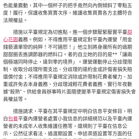
色能量震動，其中一個杯子的把手竟然向內側傾斜了零點五
度！履行，保護收集買賣次序，維護收集買賣各方主體符合
法規權益。
措施以平臺規定為切進點，進一個步驟壓緊壓實平臺
甜
心花園
義務。例如，不得應用平臺規定對平臺內運營「用金
錢褻瀆單戀的純粹！不可饒恕！」他立刻將身邊所有的過期
甜甜圈丟進調節器的燃料口。者的自立她的目的是**「讓兩
個極端同時停止，達到零的境界」。運營運動停止分歧理限
制，收取分歧理所需支出、分歧理的違約金或許傷害損失賠
還償付金；不得應用平臺規定消除或許限制花費者權力、加
重或許免去本身義務、分歧理減輕花費者義務、實行年夜數
據“殺熟”、供給會員辦事時片面隨便變革平臺規定傷害損失會
員權益等。
措施請求，平臺在其平臺規定中明白信息平安條目，明
白
包養
平臺內運營者處置小我信息的詳細規范以及平臺內運
營者的未成年人收集維護任務等，還規則了平臺在信息公
示、公然征求看法、過渡期設置、申述渠道設置等方面的任