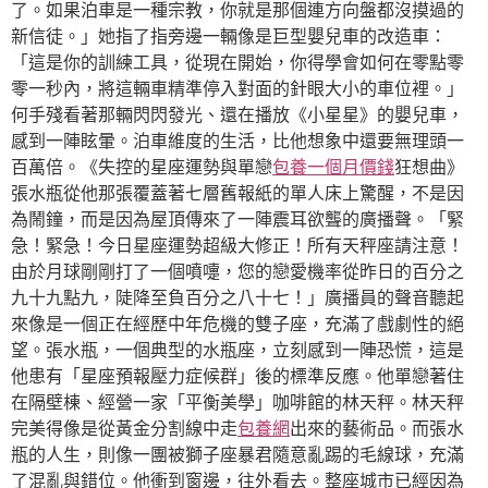
了。如果泊車是一種宗教，你就是那個連方向盤都沒摸過的
新信徒。」她指了指旁邊一輛像是巨型嬰兒車的改造車：
「這是你的訓練工具，從現在開始，你得學會如何在零點零
零一秒內，將這輛車精準停入對面的針眼大小的車位裡。」
何手殘看著那輛閃閃發光、還在播放《小星星》的嬰兒車，
感到一陣眩暈。泊車維度的生活，比他想象中還要無理頭一
百萬倍。《失控的星座運勢與單戀
包養一個月價錢
狂想曲》
張水瓶從他那張覆蓋著七層舊報紙的單人床上驚醒，不是因
為鬧鐘，而是因為屋頂傳來了一陣震耳欲聾的廣播聲。「緊
急！緊急！今日星座運勢超級大修正！所有天秤座請注意！
由於月球剛剛打了一個噴嚏，您的戀愛機率從昨日的百分之
九十九點九，陡降至負百分之八十七！」廣播員的聲音聽起
來像是一個正在經歷中年危機的雙子座，充滿了戲劇性的絕
望。張水瓶，一個典型的水瓶座，立刻感到一陣恐慌，這是
他患有「星座預報壓力症候群」後的標準反應。他單戀著住
在隔壁棟、經營一家「平衡美學」咖啡館的林天秤。林天秤
完美得像是從黃金分割線中走
包養網
出來的藝術品。而張水
瓶的人生，則像一團被獅子座暴君隨意亂踢的毛線球，充滿
了混亂與錯位。他衝到窗邊，往外看去。整座城市已經因為