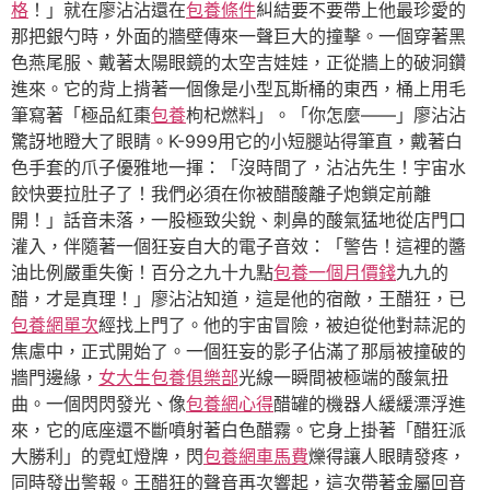
格
！」就在廖沾沾還在
包養條件
糾結要不要帶上他最珍愛的
那把銀勺時，外面的牆壁傳來一聲巨大的撞擊。一個穿著黑
色燕尾服、戴著太陽眼鏡的太空吉娃娃，正從牆上的破洞鑽
進來。它的背上揹著一個像是小型瓦斯桶的東西，桶上用毛
筆寫著「極品紅棗
包養
枸杞燃料」。「你怎麼——」廖沾沾
驚訝地瞪大了眼睛。K-999用它的小短腿站得筆直，戴著白
色手套的爪子優雅地一揮：「沒時間了，沾沾先生！宇宙水
餃快要拉肚子了！我們必須在你被醋酸離子炮鎖定前離
開！」話音未落，一股極致尖銳、刺鼻的酸氣猛地從店門口
灌入，伴隨著一個狂妄自大的電子音效：「警告！這裡的醬
油比例嚴重失衡！百分之九十九點
包養一個月價錢
九九的
醋，才是真理！」廖沾沾知道，這是他的宿敵，王醋狂，已
包養網單次
經找上門了。他的宇宙冒險，被迫從他對蒜泥的
焦慮中，正式開始了。一個狂妄的影子佔滿了那扇被撞破的
牆門邊緣，
女大生包養俱樂部
光線一瞬間被極端的酸氣扭
曲。一個閃閃發光、像
包養網心得
醋罐的機器人緩緩漂浮進
來，它的底座還不斷噴射著白色醋霧。它身上掛著「醋狂派
大勝利」的霓虹燈牌，閃
包養網車馬費
爍得讓人眼睛發疼，
同時發出警報。王醋狂的聲音再次響起，這次帶著金屬回音