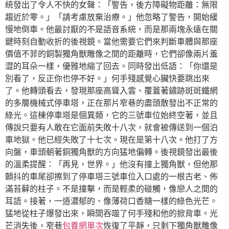
統發出了令人不快的女聲：「警告，後方障礙物距離：無限
趨近於零。」「請考慮放棄治療。」他忽略了警告，開始緩
慢地倒車。他最討厭的不是語音系統，而是那兩塊永遠在關
鍵時刻自動收折的後視鏡。當他需要它們來判斷車體與那座
價值不菲的銅製獨角獸雕像之間的距離時，它們卻像兩片羞
澀的耳朵一樣，優雅地縮了回去。同時發出低語：「你還是
別看了，反正你也停不好。」何手殘感覺心臟快要跳出來
了。他轉頭看去，發現那座高聳入雲、覆蓋著鏽跡斑斑鐵網
的多層機械式停車塔，正在那片窄巷的盡頭散發出不正常的
綠光。這棟停車塔是個異類，它的三號車位始終空著，並且
傳說只要有人敢在它面前失敗十八次，就會被傳送到一個泊
車地獄。他已經失敗了十七次。現在是第十八次。他打了方
向盤，車頭朝著銅獨角獸的方向猛地偏轉。後視鏡發出最後
的溫柔提醒：「再見，世界。」他沒有撞上獨角獸，但他那
顫抖的車尾卻擦到了停車塔三號車位入口處的一根古老、佈
滿苔蘚的柱子。不是撞擊，而是輕柔的碰觸，像戀人之間的
耳語。接著，一道濃郁的、像薄荷口香糖一樣的綠色光芒。
猛地從柱子爆發出來，瞬間吞噬了何手殘和他的掀背車。光
芒消失後，窄巷
包養網單次
恢復了平靜，只剩下獨角獸雕像