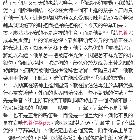
酵了七個月又七天的老蒜泥嘆氣。「你還不夠靈動，我的蒜
泥。」他輕聲細語，彷彿在責備一個不上進的孩子。店內只
有他一個人，連蒼蠅都因為難以忍受那股陳年蒜頭混合著鐵
鏽與淡淡絕望的味道而選擇繞道飛行。今天的營業額是：
零。廖沾沾不安的不是店裡的生意，而是他對**「蒜
包養
泥
成本焦慮症」**的深層恐懼。新鮮蒜頭每公斤的價格正在以
超光速上漲，如果再這樣下去，他引以為傲的「靈魂蒜泥」
將難以為繼。他拿著一把被磨得光滑、閃耀著不祥光芒的小
銀勺，從缸底撈起一坨濃稠的、顏色介於灰綠與土黃之間的
發酵物。這蒜泥被他照顧得像稀世珍寶，每隔三小時，他就
要用手指彈一下缸邊，確保它能感受到**「溫和的震動」
**，以助其在精神上達到圓滿。就在廖沾沾專注於與蒜泥進
行心靈交流時，外面的世界開始發出一些不對勁的信號。首
先是聲音。街上所有的汽車喇叭同時發出了一個持續不斷、
低沉且潮濕的「咕嚕——咕嚕——」聲。這聲音不是引擎
聲，也不是正常的鳴笛聲，而像是一個巨大的、消化不良的
胃在哀嚎
包養價格ptt
。廖沾沾皺著眉頭，這嚴重干擾了他蒜
泥的「寧靜冥想」。他決定出去看個究竟，順手從桌上拿了
一張髒兮兮的，印著《沾醬秘笈》封面的皺衛生紙，塞進口