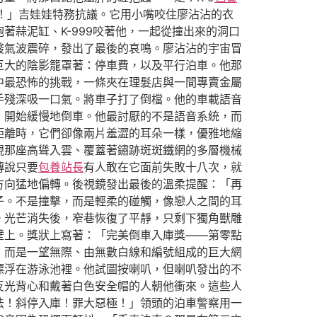
！」吉娃娃特務抗議。它用小嘴咬住廖沾沾的衣
蒜泥缸、K-999咬著他，一起從撞出來的洞口
酸氣波震碎，發出了最後的哀鳴。廖沾沾的宇宙冒
巨大的陰影籠罩著：停車費，以及平行泊車。他那
中最恐怖的挑戰，一條夾在理髮店與一間專賣金屬
手殘深吸一口氣。將車子打了倒檔。他的車載語音
，開始緩慢地倒車。他最討厭的不是語音系統，而
距離時，它們卻像兩片羞澀的耳朵一樣，優雅地縮
現那座高聳入雲、覆蓋著鏽跡斑斑鐵網的多層機械
傳說只要
包養站長
有人敢在它面前失敗十八次，就
方向猛地偏轉。後視鏡發出最後的溫柔提醒：「再
子。不是撞擊，而是輕柔的碰觸，像戀人之間的耳
。光芒消失後，窄巷恢復了平靜，只剩下獨角獸雕
壁上。獎狀上寫著：「完美倒車入庫獎——第零點
，而是一望無際、由無數白線和編號組成的巨大網
漂浮在游泳池裡。他試圖按喇叭，但喇叭發出的不
反光背心和戴著白色安全帽的人朝他衝來。這些人
法！斜停入庫！罪大惡極！」領頭的泊車警察用一