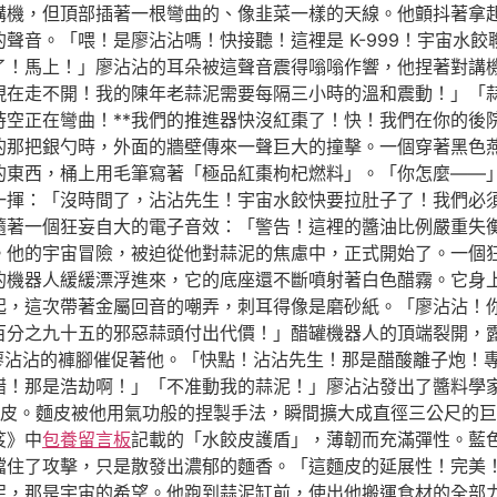
講機，但頂部插著一根彎曲的、像韭菜一樣的天線。他顫抖著拿
聲音。「喂！是廖沾沾嗎！快接聽！這裡是 K-999！宇宙水
了！馬上！」廖沾沾的耳朵被這聲音震得嗡嗡作響，他捏著對講
在走不開！我的陳年老蒜泥需要每隔三小時的溫和震動！」「蒜泥
時空正在彎曲！**我們的推進器快沒紅棗了！快！我們在你的後
的那把銀勺時，外面的牆壁傳來一聲巨大的撞擊。一個穿著黑色
東西，桶上用毛筆寫著「極品紅棗枸杞燃料」。「你怎麼——」廖
一揮：「沒時間了，沾沾先生！宇宙水餃快要拉肚子了！我們必
隨著一個狂妄自大的電子音效：「警告！這裡的醬油比例嚴重失
。他的宇宙冒險，被迫從他對蒜泥的焦慮中，正式開始了。一個
的機器人緩緩漂浮進來，它的底座還不斷噴射著白色醋霧。它身
起，這次帶著金屬回音的嘲弄，刺耳得像是磨砂紙。「廖沾沾！
百分之九十五的邪惡蒜頭付出代價！」醋罐機器人的頂端裂開，露
廖沾沾的褲腳催促著他。「快點！沾沾先生！那是醋酸離子炮！
醋！那是浩劫啊！」「不准動我的蒜泥！」廖沾沾發出了醬料學
皮。麵皮被他用氣功般的捏製手法，瞬間擴大成直徑三公尺的
笈》中
包養留言板
記載的「水餃皮護盾」，薄韌而充滿彈性。藍
住了攻擊，只是散發出濃郁的麵香。「這麵皮的延展性！完美！但
，那是宇宙的希望。他跑到蒜泥缸前，使出他搬運食材的全部力