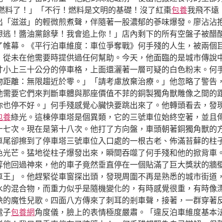
杞燃料了！」「不行！燃料是文明的基礎！沒了紅棗
包養
我飛不遠
「滋滋」的輕微煎煮聲，伴隨著一股濃郁的蔘味爆發。廖沾沾抱著
想逃！醬油黨餘孽！我會追上你！」店內剩下的所有空盤子被醋
了帷幕。《平行泊車維度：車位爭奪戰》何手殘的人生，被兩個
，從未在他需要時提供過任何幫助。今天，他面臨的是城市傳說
寸小上三十公分的停車格，上面還灑著一層可疑的白色粉末。何
物距離：無限趨近於零。」「請考慮放棄治療。」他忽略了警告
他需要它們來判斷車體與那座價值不菲的銅製獨角獸雕像之間的
你也停不好。」何手殘感覺心臟快要跳出來了。他轉頭看去，發
包養
綠光。這棟停車塔是個異類，它的三號車位始終空著，並且
十七次。現在是第十八次。他打了方向盤，車頭朝著銅獨角獸的
車尾卻擦到了停車塔三號車位入口處的一根古老、佈滿苔蘚的柱
色光芒。猛地從柱子爆發出來，瞬間吞噬了何手殘和他的掀背車
等他回過神來，他的車子竟然垂直停在一個貼滿了巨大獎狀的牆
車王」。他趕緊從車窗探出頭，發現周圍不再是熟悉的城市街道
水的混合物，而重力似乎是隨機變化的，有時感覺很重，有時像
訣的魔性兒歌。四面八方傳來了刺耳的剎車聲，接著，一群穿著
電子
包養網
角度儀，臉上的表情極度嚴肅。「違反泊車維度基本