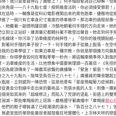
斜停！我只是垂直停在了牆壁上！」何手殘趕緊為自己辯解，但
的夾角是——八十九點七度！按照維度法則，你必須接受懲罰！」
就在這時，一輛像是從科幻電影裡開出來的黑色跑車，優雅地從
停進了一個只有它車身尺寸寬度的停車格中。那泊車的過程就像
女人，她戴著一副透明護目鏡，冷酷地朝著何手殘的方向走來。她
們立刻立正站好，連測量尺都顫抖著不敢發出聲音。她走到何手
的毛線球。你污染了泊車維度的純粹性。」「但你的後視鏡貼紙
，對著何手殘的車子按了一下。何手殘的車子從牆上脫落，在空
給我的泊車學徒了。如果泊車是一種宗教，你就是那個連方向盤
開始，你得學會如何在零點零零一秒內，將這輛車精準停入對面
暈。泊車維度的生活，比他想象中還要無理頭一百萬倍。《失控
是因為屋頂傳來了一陣震耳欲聾的廣播聲。「緊急！緊急！今日
分之九十九點九，陡降至負百分之八十七！」廣播員的聲音聽起
水瓶座，立刻感到一陣恐慌，這是他患有「星座預報壓力症候群
是從黃金分割線中走出來的藝術品。而張水瓶的人生，則像一團
這個突如其來的「超級修正」而陷入了荒謬的混亂。街道上的雙
型潟湖。那些摩羯座的上班族，嚴格遵守著廣播中「摩羯座
甜心
，他們的鞋子裡裝滿了已經潮濕的淚水。「負百分之八十七？」
、無處安放的單戀能量就會越發瘋狂地實體化。上次林天秤的戀