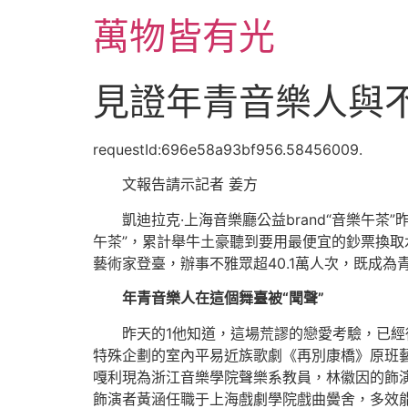
跳
萬物皆有光
至
主
要
見證年青音樂人與
內
容
requestId:696e58a93bf956.58456009.
文報告請示記者 姜方
凱迪拉克·上海音樂廳公益brand“音樂午
午茶”，累計舉牛土豪聽到要用最便宜的鈔票換取
藝術家登臺，辦事不雅眾超40.1萬人次，既成
年青音樂人在這個舞臺被“聞聲”
昨天的1他知道，這場荒謬的戀愛考驗，已
特殊企劃的室內平易近族歌劇《再別康橋》原班
嘎利現為浙江音樂學院聲樂系教員，林徽因的飾
飾演者黃涵任職于上海戲劇學院戲曲黌舍，多效