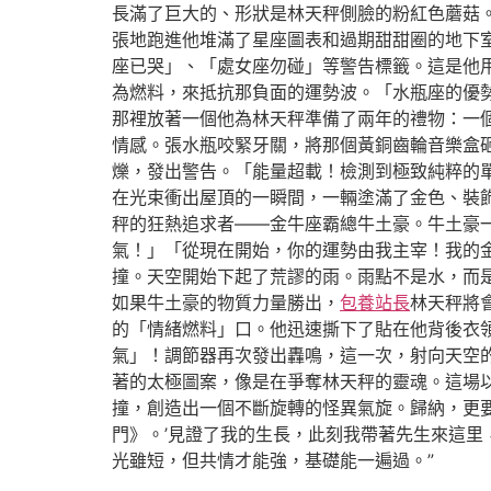
長滿了巨大的、形狀是林天秤側臉的粉紅色蘑菇
張地跑進他堆滿了星座圖表和過期甜甜圈的地下
座已哭」、「處女座勿碰」等警告標籤。這是他
為燃料，來抵抗那負面的運勢波。「水瓶座的優
那裡放著一個他為林天秤準備了兩年的禮物：一
情感。張水瓶咬緊牙關，將那個黃銅齒輪音樂盒
爍，發出警告。「能量超載！檢測到極致純粹的
在光束衝出屋頂的一瞬間，一輛塗滿了金色、裝
秤的狂熱追求者——金牛座霸總牛土豪。牛土豪
氣！」「從現在開始，你的運勢由我主宰！我的
撞。天空開始下起了荒謬的雨。雨點不是水，而
如果牛土豪的物質力量勝出，
包養站長
林天秤將
的「情緒燃料」口。他迅速撕下了貼在他背後衣
氣」！調節器再次發出轟鳴，這一次，射向天空
著的太極圖案，像是在爭奪林天秤的靈魂。這場
撞，創造出一個不斷旋轉的怪異氣旋。歸納，更要
門》。’見證了我的生長，此刻我帶著先生來這里
光雖短，但共情才能強，基礎能一遍過。”