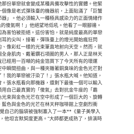
他那份單戀就會變成某種具備攻擊性的實體。他緊
一個像是老式彈珠臺的機器前，上面貼滿了「巨蟹
節器」。他必須輸入一種極具感染力的正面情緒作
血的傻氣啊！」他絕望地低吼。他看了一眼腳邊。
因為害怕被拒絕。這份害怕，就是純度最高的單戀
刺耳的尖叫，接著，彈珠臺上的燈光開始瘋狂閃
的、像彩虹一樣的光束筆直地射向天空。然而，就
個全身肌肉、戴著鑽石項圈的男人，那人正是林天
我已經用一百噸的純金箔買下了今天所有的壞運
空中瞬間扭曲，與一種夾雜著銅臭味的金色光芒對
了！我的單戀被汙染了！」張水瓶大喊。他知道，
會。張水瓶看向那機器，還剩下最後一個可以輸入
須用自己最真實的「傻氣」去對抗金牛座的「霸
色光束與金色光芒在空中形成了一個巨大的、旋轉
。藍色與金色的光芒在林天秤咖啡館上空劇烈衝
覺自己的腦袋被強制塞入了一本**《量子美學入
，他坦言默契度更高。“大師都更成熟了，排演時