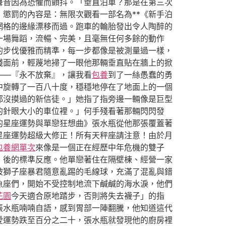
聲音因為恐懼而顫抖。「垂直泊車？那是在第三次
懲罰的內容是：無限次觀看一部名為**《新手泊
網格的邊緣漂移而過。跑車的輪胎發出令人陶醉的
一場舞蹈，流暢、完美，且毫無任何多餘的動作
的步伐優雅而精準，每一步都像是被測量過一樣，
殘面前，輕蔑地掃了一眼他那輛垂直貼在牆上的掀
——『永不放棄』，讓我看
包養
到了一絲愚蠢的勇
中旋轉了一百八十度，穩穩地停在了地面上的一個
都沒摸過的新信徒。」她指了指旁邊一輛像是巨型
的針眼大小的車位裡。」何手殘看著那輛閃閃發
的星座運勢與單戀狂想曲》張水瓶從他那張覆蓋著
星座運勢超級大修正！所有天秤座請注意！由於月
包養網單次
來像是一個正在經歷中年危機的雙子
」後的標準反應。他單戀著住在隔壁棟、經營一家
被獅子座暴君隨意亂踢的毛線球，充滿了混亂與錯
魚座們，開始不受控制地流下鹹鹹的海水淚，他們
花園
今天適合原地踏步，否則將失去襪子」的指
張水瓶喃喃自語，感到胃部一陣翻騰，他知道這代
愛運勢跌至百分之二十，張水瓶就發現他的廚房裡