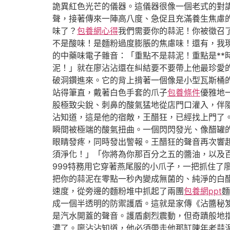
詭異紅色光芒的儀器。這儀器很像一個老式的對
聲，接著傳來一陣高八度、急促且充滿養生焦慮的
味了？
包養網心得
我們需要你的蒜泥！你被徵召
不是酸味！是麵粉過度膨脹的焦慮味！還有，我現
的中藥味電子雜音：「重點不是蒜泥！重點是**
泥！」就在廖沾沾還在糾結要不要帶上他最珍愛
破洞鑽進來。它的背上揹著一個像是小型瓦斯桶的
站得筆直，戴著白色手套的爪子
包養條件
優雅地
股極致尖銳、刺鼻的酸氣猛地從店門口灌入，伴
沾知道，這是他的宿敵，王醋狂，已經找上門了
瞬間被極端的酸氣扭曲。一個閃閃發光、像醋罐
眼睛發疼，同時發出警報。王醋狂的聲音再次響
須淨化！」「你將為你那百分之五的醬油，以及
999特務用它穿著燕尾服的小爪子，一把抓住了
把你的蒜泥在零點一秒內變成無菌的、純淨的白
速度，從旁邊的麵粉堆中抓起了兩團
包養網ppt
麵
成一個半透明的防禦護盾。這就是家傳《沾醬秘
是汽水開蓋的聲音。護盾劇烈震動，但奇蹟般地擋
濃了。廖沾沾知道，他必須帶走他那缸陳年老蒜泥