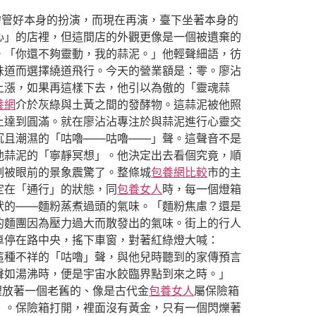
需管好本身的扮演，而現在再演，臺下坐著本身的
心」的店裡，但這間店的外觀更像是一個被遺棄的
。「你還不夠靈動，我的蒜泥。」他輕聲細語，彷
味道而選擇繞道飛行。今天的營業額是：零。廖沾
上漲，如果再這樣下去，他引以為傲的「靈魂蒜
養網
介於灰綠與土黃之間的發酵物。這蒜泥被他照
上達到圓滿。就在廖沾沾專注於與蒜泥進行心靈交
沉且潮濕的「咕嚕——咕嚕——」聲。這聲音不是
他蒜泥的「寧靜冥想」。他決定出去看個究竟，順
刻被眼前的景象震驚了。整條城
包養網比較
市的主
定在「通行」的狀態，同
包養女人
時，每一個燈箱
狀的——麵粉蒸煮過頭的氣味。「麵粉焦慮？還是
的麵團因為壓力過大而散發出的氣味。街上的行人
車停在路中央，搖下車窗，對著紅綠燈大喊：
這種不祥的「咕嚕」聲，與他兒時聽到的家傳預言
聲如湯沸時，便是宇宙水餃臨界點到來之時。」
裡放著一個老舊的、像是古代金
包養女人
屬保險箱
）。保險箱打開，裡面沒有黃金，只有一個閃爍著