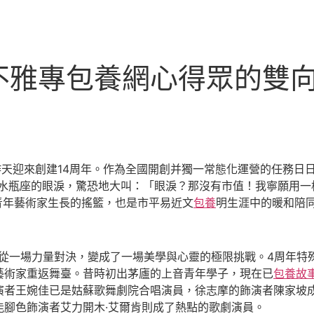
不雅專包養網心得眾的雙
茶”昨天迎來創建14周年。作為全國開創并獨一常態化運營的任務日
水瓶座的眼淚，驚恐地大叫：「眼淚？那沒有市值！我寧願用一棟別
為青年藝術家生長的搖籃，也是市平易近文
包養
明生涯中的暖和陪
經從一場力量對決，變成了一場美學與心靈的極限挑戰。4周年特
藝術家重返舞臺。昔時初出茅廬的上音青年學子，現在已
包養故
演者王婉佳已是姑蘇歌舞劇院合唱演員，徐志摩的飾演者陳家坡
能腳色飾演者艾力開木·艾爾肯則成了熱點的歌劇演員。