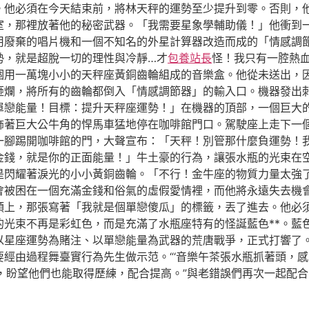
。他必須在今天結束前，將林天秤的運勢至少提升到零。否則，
室，那裡放著他的秘密武器。「我需要星象學輔助儀！」他衝到
用廢棄的唱片機和一個不知名的外星計算器改造而成的「情感調
勢，就是超脫一切的理性與冷靜…才
包養站長
怪！我只有一腔熱
個用一萬塊小小的天秤座黃銅齒輪組成的音樂盒。他從未送出，
砸爛，將所有的齒輪都倒入「情感調節器」的輸入口。機器發出
單戀能量！目標：提升天秤座運勢！」在機器的頂部，一個巨大
飾著巨大公牛角的悍馬車猛地停在咖啡館門口。駕駛座上走下一
一腳踢開咖啡館的門，大聲宣布：「天秤！別管那什麼負運勢！
金錢，就是你的正面能量！」牛土豪的行為，讓張水瓶的光束在
是閃耀著淚光的小小黃銅齒輪。「不行！金牛座的物質力量太強
會被困在一個充滿金錢和俗氣的虛假愛情裡，而他將永遠失去機
領上，那張寫著「我就是個單戀傻瓜」的標籤，丟了進去。他必
的光束不再是彩虹色，而是充滿了水瓶座特有的怪誕藍色**。藍
以星座運勢為賭注、以單戀能量為武器的荒唐戰爭，正式打響了
經由過程舞臺實行為先生做示范。“‘音樂午茶張水瓶抓著頭，感
，盼望他們也能取得歷練，配合提高。”與老錯誤們再次一起配合