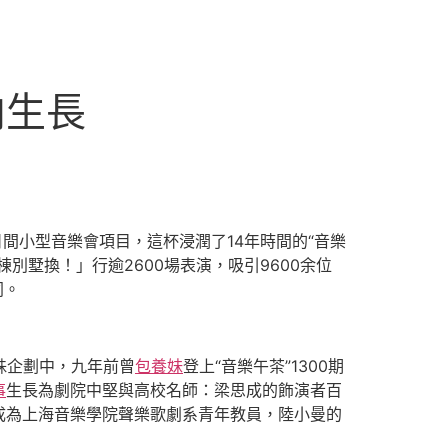
向生長
日間小型音樂會項目，這杯浸潤了14年時間的“音樂
墅換！」行逾2600場表演，吸引9600余位
同。
殊企劃中，九年前曾
包養妹
登上“音樂午茶”1300期
事
生長為劇院中堅與高校名師：梁思成的飾演者百
成為上海音樂學院聲樂歌劇系青年教員，陸小曼的