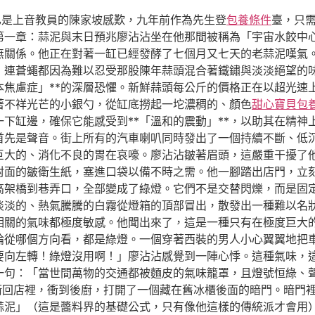
已是上音教員的陳家坡感歎，九年前作為先生登
包養條件
臺，只
第一章：蒜泥與末日預兆廖沾沾坐在他那間被稱為「宇宙水餃中
無關係。他正在對著一缸已經發酵了七個月又七天的老蒜泥嘆氣
，連蒼蠅都因為難以忍受那股陳年蒜頭混合著鐵鏽與淡淡絕望的
本焦慮症」**的深層恐懼。新鮮蒜頭每公斤的價格正在以超光速
著不祥光芒的小銀勺，從缸底撈起一坨濃稠的、顏色
甜心寶貝包
下缸邊，確保它能感受到**「溫和的震動」**，以助其在精神
首先是聲音。街上所有的汽車喇叭同時發出了一個持續不斷、低
巨大的、消化不良的胃在哀嚎。廖沾沾皺著眉頭，這嚴重干擾了
封面的皺衛生紙，塞進口袋以備不時之需。他一腳踏出店門，立
高架橋到巷弄口，全部變成了綠燈。它們不是交替閃爍，而是固
淡淡的、熱氣騰騰的白霧從燈箱的頂部冒出，散發出一種難以名
相關的氣味都極度敏感。他聞出來了，這是一種只有在極度巨大
論從哪個方向看，都是綠燈。一個穿著西裝的男人小心翼翼地把
要向左轉！綠燈沒用啊！」廖沾沾感覺到一陣心悸。這種氣味，
一句：「當世間萬物的交通都被麵皮的氣味籠罩，且燈號恒綠、
衝回店裡，衝到後廚，打開了一個藏在舊冰櫃後面的暗門。暗門
蒜泥」（這是醬料界的基礎公式，只有像他這樣的傳統派才會用