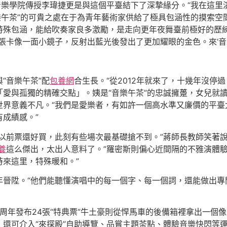
音樂學院傳授李瑋捷更是與這個平臺結下了深摯緣分。“我在這
樂午茶”的可貴之處在于為青年藝術家供給了極具包涵性的摸索空
特殊包涵，能給吹奏家良多激勵，是走向更年夜舞臺前極好的歷練
卡像一面小鏡子，反射出藍光後發出了更加耀眼的金色。來‘音樂
“音樂午茶”配
包養網
合生長。“從2012年就來了，十幾年沒停
「愛與孤獨的精確交點」。姨是“音樂午茶”的忠誠擁躉，女兒就
世界意義不凡。“我們是愛樂者，有如許一個高水準又廉價的平臺
成績感。”
“以前票還好買，此刻有些場次最基礎搶不到。”蔣師長教師笑著
養
這么傑出，太出人意料了。”羅密斯則偏心近間隔的不雅演體
來這里，特殊暖和。”
年晉陞。“他們能聽懂演唱中的每一個字、每一個詞，還能做出專
14周年發布24張“特典票”牛土豪則從悍馬車的後備箱裡拿出一
還可介入“來探殿”自助導覽、品嘗主題茶點、體驗音樂快閃等