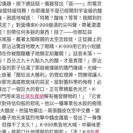
起儀器，按下通話鈕。儀器發出「滋——」的電流
餃聯盟特級特務！你那邊是不是已經聞到宇宙級的酸
機，困惑地喊道：「特務？酸味？等等！我聞到的
？」對面傳來K-999崩潰的尖叫聲，帶著濃濃
院！別帶任何多餘的東西！除了——你那缸蒜
燕尾服、戴著太陽眼鏡的太空吉娃娃，正從牆上的
沾沾驚訝地瞪大了眼睛。K-999用它的小短腿
須在你被醋酸離子炮鎖定前離開！」話音未落，一
衡！百分之九十九點九九的醋，才是真理！」廖沾
狂妄的影子佔滿了那扇被撞破的牆門邊緣，光線一
上掛著「醋狂派大勝利」的霓虹燈牌，閃爍得讓人
你那充滿腐敗氣味的蒜泥，是對醬料學的侮辱！必
出了一個巨大的管口，正在聚積藍色光芒。K-
專門用來溶
台灣包養網
解有機發酵物的！」「它會
家對待信仰般的怒吼。他以一種專業包水餃的極限
巨大麵皮。他猛地擲出，兩張麵皮在空中交疊，變
色離子炮光束猛烈地擊中麵皮護盾，發出了一聲像
撐不了太久！」K-999焦急地大喊，中藥味更
量，將那口比他還胖的缸抱起。「走！K-9
包養