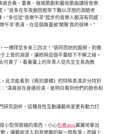
里演過合奏、重奏，做過歌劇和藝術歌曲講授音樂
間。“良多在年夜劇院框架下難以浮現的測驗考
。”多位從“音樂午茶”起步的音樂人都深有同感：
午茶’表演，在這個舞臺被‘聞聲’真的很棒。”
過，一禮拜至多來三四次！”張阿而她的圓規，則像
讀于上音的淵源，讓她與這個平臺結下不解之緣。
太可貴了，看著臺上的年青人從先生生長為教
說，此次能看到《再別康橋》的特殊表演非分特別
驗：“演員就在身邊扮演，能明白看到他們的臉色和
門研究剖析，這種良性互動讓藝術家更有動力打
個像是小型保險箱的東西，小心
包養app
翼翼地拿出
運動，讓藝術滲入到音樂廳的每一個角落。而線上