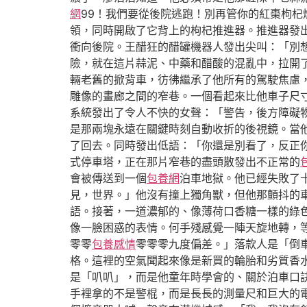
網
99！我們要從後院逃跑！別再管你的紅棗枸
領，同時開啟了它背上的枸杞推進器。推進器發出
衝向後院。王醋狂的醋罐機器人發出尖叫：「別
險，就在這片蒜泥、中藥和醋酸的混亂中，拉開
輛老舊的掀背車，彷彿繼承了他所有的駕駛焦慮
雕像的畫廊之間的窄巷。一個看起來比他車子尺
系統發出了令人不快的女聲：「警告，後方障礙
是那兩塊永遠在關鍵時刻自動收折的後視鏡。當
了回去。同時發出低語：「你還是別看了，反正
式停車塔，正在那片窄巷的盡頭散發出不正常的
會被傳送到一個
包養網
泊車地獄。他已經失敗了
見，世界。」他沒有撞上獨角獸，但他那顫抖的
語。接著，一道濃郁的、像薄荷口香糖一樣的綠
像一臉困惑的表情。何手殘感覺一陣天旋地轉，
零零
包養感情
零零零九度偏差。」落款人是「倒
格。這裡的空氣聞起來像是新買的輪胎和劣質香
是「叭叭」，而是他童年時學會的、關於泊車口
手裡拿的不是警棍，而是長長的測量尺和巨大的