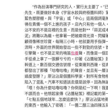
“作為扮演專門研究的人，實行太主要了。”
先生，既要做好本身《宇宙水餃與終極醬料師》
藍色塑膠棚，與「宇宙」或「中心」這兩個詞毫
彿在責備一個不上進的孩子。店內只有他一個人
沾不安的不是店裡的生意，而是他對**「蒜泥成
泥」將難以為繼。他拿著一把被磨得光滑、閃耀
顧得像稀世珍寶，每隔三小時，他就要用手指彈一
流時，外面的世界開始發出一些不對勁的信號。
引擎聲，也不是正常的鳴笛
包養
聲，而像是一個
手從桌上拿了一張髒兮兮的，印著《沾醬秘笈》
幹道上，數百個交通信號燈，從東邊到西邊，從
都發出了那種「咕嚕咕嚕」的聲音，並且有一層
過度發酵？」廖沾沾是個醬料學家，對所有食物
陷入了混亂。汽車不知道該走還是該停，因為無
「喂！你為什麼咕嚕咕嚕？你倒是紅一下啊！我
不謀而合。他想起家傳《沾醬秘笈》裡記載的第
「七點五個地球年…怎麼這麼快？」廖沾沾猛地
的東西。他輸入了密碼：「一醬二醋三油四辣五