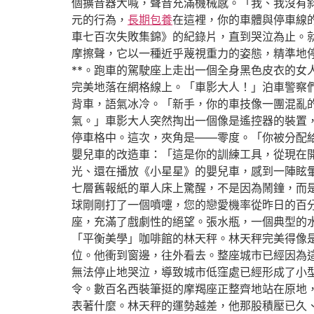
個擴音器大喊，聲音充滿機械感。「我、我沒有
元的行為，
長期包養
在這裡，你的車體與停車線
車七百次失敗集錦》的紀錄片，直到哭泣為止。
摩擦聲，它以一種近乎蔑視重力的姿態，精準地
**。跑車的駕駛座上走出一個全身黑色皮衣的
完美地落在網格線上。「車影大人！」泊車警察
背車，語氣冰冷。「新手，你的車技像一團混亂
氣。」車影大人突然掏出一個像是遙控器的裝置
停車格中。這次，夾角是——零度。「你被分配
嬰兒車的改造車：「這是你的訓練工具，從現在
光、還在播放《小星星》的嬰兒車，感到一陣眩
七層舊報紙的單人床上驚醒，不是因為鬧鐘，而
球剛剛打了一個噴嚏，您的戀愛機率從昨日的百
座，充滿了戲劇性的絕望。張水瓶，一個典型的
「平衡美學」咖啡館的林天秤。林天秤完美得像
位。他衝到窗邊，往外看去。整座城市已經因為
無法停止地哭泣，導致城市低窪處已經形成了小
令。數百名西裝筆挺的摩羯座正整齊地站在原地
表著什麼。林天秤的運勢越差，他那股積壓已久