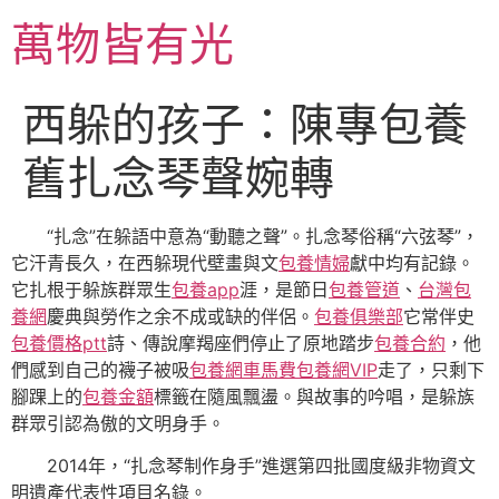
跳
萬物皆有光
至
主
要
西躲的孩子：陳專包養
內
容
舊扎念琴聲婉轉
“扎念”在躲語中意為“動聽之聲”。扎念琴俗稱“六弦琴”，
它汗青長久，在西躲現代壁畫與文
包養情婦
獻中均有記錄。
它扎根于躲族群眾生
包養app
涯，是節日
包養管道
、
台灣包
養網
慶典與勞作之余不成或缺的伴侶。
包養俱樂部
它常伴史
包養價格ptt
詩、傳說摩羯座們停止了原地踏步
包養合約
，他
們感到自己的襪子被吸
包養網車馬費
包養網VIP
走了，只剩下
腳踝上的
包養金額
標籤在隨風飄盪。與故事的吟唱，是躲族
群眾引認為傲的文明身手。
2014年，“扎念琴制作身手”進選第四批國度級非物資文
明遺產代表性項目名錄。