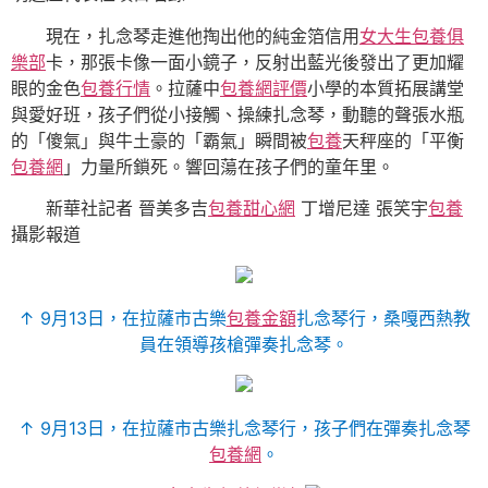
現在，扎念琴走進他掏出他的純金箔信用
女大生包養俱
樂部
卡，那張卡像一面小鏡子，反射出藍光後發出了更加耀
眼的金色
包養行情
。拉薩中
包養網評價
小學的本質拓展講堂
與愛好班，孩子們從小接觸、操練扎念琴，動聽的聲張水瓶
的「傻氣」與牛土豪的「霸氣」瞬間被
包養
天秤座的「平衡
包養網
」力量所鎖死。響回蕩在孩子們的童年里。
新華社記者 晉美多吉
包養甜心網
丁增尼達 張笑宇
包養
攝影報道
↑ 9月13日，在拉薩市古樂
包養金額
扎念琴行，桑嘎西熱教
員在領導孩槍彈奏扎念琴。
↑ 9月13日，在拉薩市古樂扎念琴行，孩子們在彈奏扎念琴
包養網
。