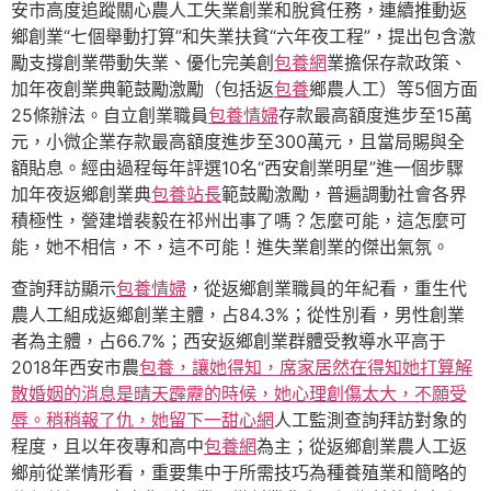
安市高度追蹤關心農人工失業創業和脫貧任務，連續推動返
鄉創業“七個舉動打算”和失業扶貧“六年夜工程”，提出包含激
勵支撐創業帶動失業、優化完美創
包養網
業擔保存款政策、
加年夜創業典範鼓勵激勵（包括返
包養
鄉農人工）等5個方面
25條辦法。自立創業職員
包養情婦
存款最高額度進步至15萬
元，小微企業存款最高額度進步至300萬元，且當局賜與全
額貼息。經由過程每年評選10名“西安創業明星”進一個步驟
加年夜返鄉創業典
包養站長
範鼓勵激勵，普遍調動社會各界
積極性，營建增裴毅在祁州出事了嗎？怎麼可能，這怎麼可
能，她不相信，不，這不可能！進失業創業的傑出氣氛。
查詢拜訪顯示
包養情婦
，從返鄉創業職員的年紀看，重生代
農人工組成返鄉創業主體，占84.3%；從性別看，男性創業
者為主體，占66.7%；西安返鄉創業群體受教導水平高于
2018年西安市農
包養，讓她得知，席家居然在得知她打算解
散婚姻的消息是晴天霹靂的時候，她心理創傷太大，不願受
辱。稍稍報了仇，她留下一甜心網
人工監測查詢拜訪對象的
程度，且以年夜專和高中
包養網
為主；從返鄉創業農人工返
鄉前從業情形看，重要集中于所需技巧為種養殖業和簡略的