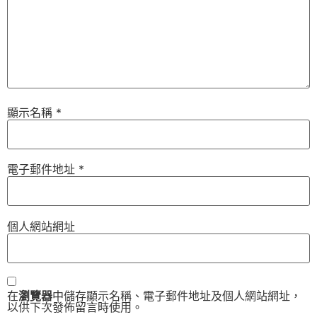
顯示名稱
*
電子郵件地址
*
個人網站網址
在
瀏覽器
中儲存顯示名稱、電子郵件地址及個人網站網址，
以供下次發佈留言時使用。