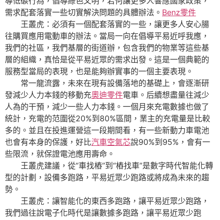
導低碳行為，倡導綠色文明，若何讓更多人響應國家政策，
需求配套落實一些切實解決問題的具體辦法。
Benz零件
王叢虎：必須有一個配套落實的一些，讓更多人安心腸
往購買應用電動車的辦法。當局一向在倡導平易近呼我應，
我們的社區，我們基層的街道辦，包含我們的物業等這些基
層的組織，真恰是從平易近眾的需求出發。這是一個典範的
服務型當局的表現，也是能夠辦實事的一個主要表現。
常一龍流露，未來在現有設備落地的基礎上，會逐漸研
發減少人力本錢的移動充
奧迪零件
電車。后續想盡量往減少
人為的干預，減少一些人力本錢。一個月來充電數據也做了
統計，充電的范圍從20%到80%區間，業主的充電量是比較
多的。並且在投進運營這一段期間看，有一些新動力車電池
也會有本身的保護，好比
汽車空氣芯
說90%到95%，會有一
些限流，就保證電池應用壽命。
王叢虎建議，從“車找樁”到“樁找車”是數字時代智能化轉
型的計劃，設備多跑路，平易近眾少跑路或將成為未來的趨
勢。
王叢虎：讓智能化的東西多跑路，讓平易近眾少跑路，
我們過往說電子化時代是讓數據多跑路，讓平易近眾少跑