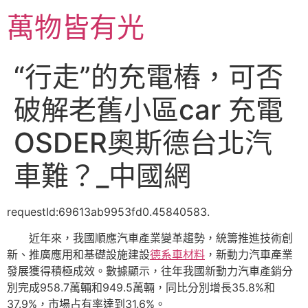
跳
萬物皆有光
至
主
要
“行走”的充電樁，可否
內
容
破解老舊小區car 充電
OSDER奧斯德台北汽
車難？_中國網
requestId:69613ab9953fd0.45840583.
近年來，我國順應汽車產業變革趨勢，統籌推進技術創
新、推廣應用和基礎設施建設
德系車材料
，新動力汽車產業
發展獲得積極成效。數據顯示，往年我國新動力汽車產銷分
別完成958.7萬輛和949.5萬輛，同比分別增長35.8%和
37.9%，市場占有率達到31.6%。