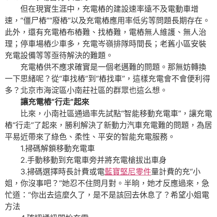
但在現實生涯中，充電樁的建設速率遠不及電動車增
速，“僵尸樁”“廢樁”以及充電樁應用率低劣等問題長期存在。
此外，還有充電樁布樁難、找樁難，電樁無人維護、無人治
理；停車場樁少車多，充電岑嶺排隊時間長；老舊小區安裝
充電設備等等亟待解決的難題。
充電樁供不應求確實是一個老邁難的問題。那無妨轉換
一下思緒呢？從“車找樁”到“樁找車”，這樣充電會不會便利得
多？北京市海淀區小南莊社區的群眾也這么想。
讓充電樁“行走”起來
比來，小南社區通過率先試點“智能移動充電車”，讓充電
樁“行走”了起來，勝利解決了新動力汽車充電難的問題，為居
平易近帶來了綠色、柔性、平安的智能充電服務。
1.掃碼解鎖移動充電車
2.手動移動到充電車旁并將充電槍拔出車身
3.掃碼選擇時長計費或電
藍寶堅尼零件
量計費的充“小
姐，你沒事吧？”她忍不住問月對。半晌，她才反應過來，急
忙道：“你出去這麼久了，是不是該回去休息了？希望小姐電
方法