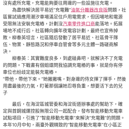
沒有處所充電，充電能夠要往周邊的一些設施往充電。
為盡快解決居平易近“充電難”
油氣分離器改良版
問題，社
區嘗試過應用潮汐車場滿足住戶用電需求，但因場地和電源
受限無法安裝充電樁，計劃沒
汽車零件進口商
能落地。拓展
場地不成行后，社區轉向擴年夜電容計劃，最終也宣佈掉
敗。柳春英坦言，社區隨后發動了居平易近、社區骨干隊
伍、物業、靜態路況和停車自管會等多元主體一路磋商解
決。
柳春英：其實難度良多，到處碰鼻吧，就解決不了充電
的問題。下戰書有個姐還問我協調充電樁的事，就是你有停
車位也紛歧定能裝充電樁。
“帶他，帶他下來。”她撇撇嘴，對身邊的侍女揮了揮手，然後
用盡最後的力氣，盯著那個讓她忍辱負重，想要活下去的兒
子
最后，在海淀區城管委和海淀街道辦事處的幫助下，確
定與首鋼城運控股無限公司一起配合，發布智能移動充電車
試點項目，引進了“智能移動充電車”來解決“充電難”的問題。
本年10月中旬，兩臺外觀精致的“智能移動充電車”在小區正