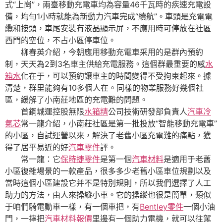
式“上崗”，兩臺移動充電車均為容量46千瓦時的疾速充電設
備，均勻1小時就能為新動力汽車完成“續航”。車頭是充電電
纜和接頭，車尾安裝有液晶顯示屏，不應用時可停放在社區
西門的空位，不占小區停車位。
柳春英介紹，今朝應用移動充電車采用的是群內預約
制，天天為2到3名車主供給充電服務。這個群最重要的感
水
箱水
化在于，可以預約讓車主的時間變得不受拘束起來。據
清楚，群里能夠有10多個人在。同樣的物業服務好幾個社
區，緩解了小南莊地區的充電難的問題。
首鋼城運控股無限
水箱精
公司技術研發部負責人
汽車冷
氣芯
常一龍介紹，小南莊社區是第一批投放“智能移動充電車”
的小區，自試運營以來，解決了老舊小區充電難的痛點，獲
得了居平易近的好
汽車零件
評。
常一龍：它
保時捷零件
是第一個
汽車材料
是適用于老舊
小區復雜場景的一款產品，很多多少老舊小區車位規劃以及
當時這個小區建設它并不是特別規則，所以我們選擇了人工
助力的方法，由人來操縱小車。它的操縱也很是簡單，類似
于咱們騎電動車一樣，有一個車把，有
Bentley零件
一個小油
門，一擰把
汽車材料報價
里邊有一個助力電機，就可以往駕