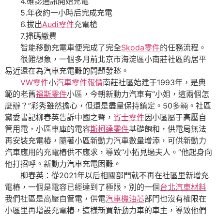
4.確認通訊開始充電
5.年夜約一小時后完成充電
6.拔出
Audi零件
充電槍
7.掃碼繳費
智能移動充電車便完成了完全
Skoda零件
的任務流程。
很難想象，一個多月前北京市海淀區小南莊社區的居平
易近還在為汽車充電難的問題發愁。
VW零件
小
汽車零件報價
南莊社區始建于1993年，是典
範的老舊
福斯零件
小區，今朝新動力汽車有“小姐，這兩個怎
麼辦？”彩秀雖然擔心，但還是盡量保持鎮定。50多輛。社區
黨委書記柳春英告訴中國之聲，
賓士零件
因小區屬于高壓自
管用電，小區車庫的電容
斯柯達零件
基礎飽和，供電局無法
再安裝充電樁，隨著小區新動力汽車數量增添，可供新動力
汽車應用的充電樁供不應求，導致“小拓見過夫人。”他起身向
他打招呼。新動力汽車充電困難。
柳春英：從2021年以后相關部門就不再在社區里新增充
電樁，一個是電容已經達到了極限，別的一個
台北汽車材料
我們社區是高壓自管電，供電
汽車機油芯
部門也沒有權限在
小區里再增設充電樁，這樣新買新動力車的車主，導致他們