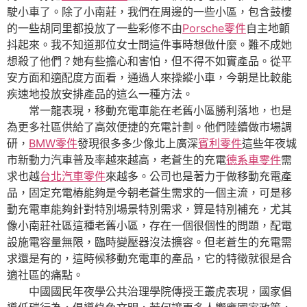
駛小車了。除了小南莊，我們在周邊的一些小區，包含鼓樓
的一些胡同里都投放了一些彩修不由
Porsche零件
自主地顫
抖起來。我不知道那位女士問這件事時想做什麼。難不成她
想殺了他們？她有些擔心和害怕，但不得不如實產品。從平
安方面和適配度方面看，通過人來操縱小車，今朝是比較能
疾速地投放安排產品的這么一種方法。
常一龍表現，移動充電車能在老舊小區勝利落地，也是
為更多社區供給了高效便捷的充電計劃。他們陸續做市場調
研，
BMW零件
發現很多多少像北上廣深
賓利零件
這些年夜城
市新動力汽車普及率越來越高，老蒼生的充電
德系車零件
需
求也越
台北汽車零件
來越多。公司也是著力于做移動充電產
品，固定充電樁能夠是今朝老蒼生需求的一個主流，可是移
動充電車能夠針對特別場景特別需求，算是特別補充，尤其
像小南莊社區這種老舊小區，存在一個很個性的問題，配電
設施電容量無限，臨時變壓器沒法擴容。但老蒼生的充電需
求還是有的，這時候移動充電車的產品，它的特徵就很是合
適社區的痛點。
中國國民年夜學公共治理學院傳授王叢虎表現，國家倡