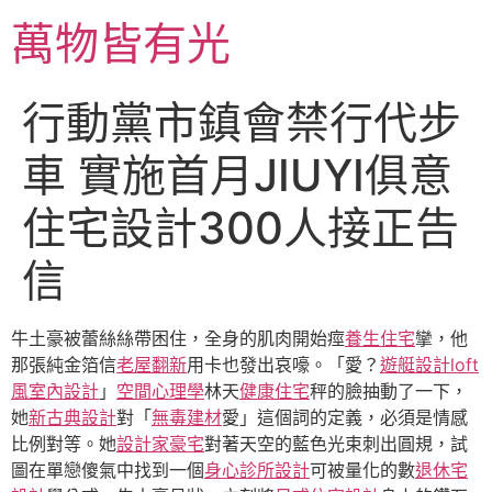
跳
萬物皆有光
至
主
要
行動黨市鎮會禁行代步
內
容
車 實施首月JIUYI俱意
住宅設計300人接正告
信
牛土豪被蕾絲絲帶困住，全身的肌肉開始痙
養生住宅
攣，他
那張純金箔信
老屋翻新
用卡也發出哀嚎。「愛？
遊艇設計
loft
風室內設計
」
空間心理學
林天
健康住宅
秤的臉抽動了一下，
她
新古典設計
對「
無毒建材
愛」這個詞的定義，必須是情感
比例對等。她
設計家豪宅
對著天空的藍色光束刺出圓規，試
圖在單戀傻氣中找到一個
身心診所設計
可被量化的數
退休宅