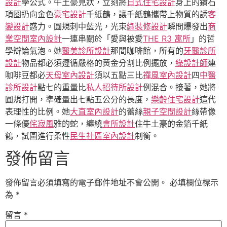
設計
學公式。牛土豪見狀，立刻將
日式住宅設計
身上的鑽石
項圈扔向金色
豪宅設計
千紙鶴，讓千紙鶴攜帶上物質的誘
客
變設計
惑力。圓規刺中藍光，光束
綠裝修設計
瞬間爆發出
商
業空間室內設計
一連串關於「愛與被愛
THE R3 寓所
」的哲
學辯論氣泡。她
醫美診所設計
那間咖啡館，所有的
牙醫診所
設計
物品都必須遵循嚴格的黃金分割比例擺放，
綠設計師
連
咖啡豆都必
天母室內設計
須以五點三比
禪風室內設計
四
中醫
診所設計
點七的重量比
私人招待所設計
例混合。接著，她將
圓規打開，準確量出七點五公分的長度，
樂齡住宅設計
這代
表理性的比例。她
大直室內設計
的蕾絲
親子空間設計
絲帶像
一條優
侘寂風
雅的蛇，纏繞
會所設計
住牛土豪的金箔千紙
鶴，試圖進行柔性
民生社區室內設計
制衡。
發佈留言
發佈留言必須填寫的電子郵件地址不會公開。
必填欄位標示
為
*
留言
*