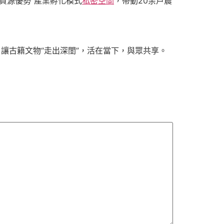
資源優勢”產業孵化模式
私密空間
，帶動20余戶農
讓古籍文物“走出深閨”，活在當下，與眾共享。