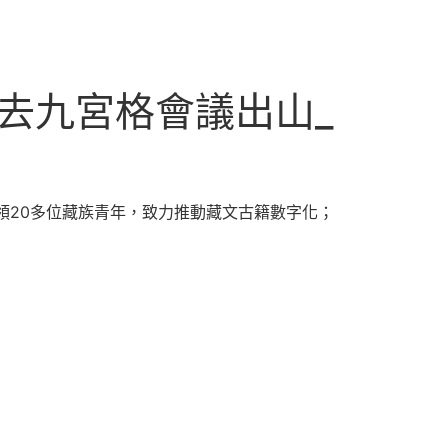
菇去九宮格會議出山_
帶領20多位藏族青年，致力推動藏文古籍數字化；