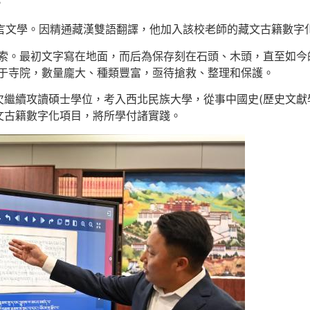
。
語言文學。因精通藏漢雙語翻譯，他加入該校老師的藏文古籍數字
探索。最初文字寫在地面，而后為保存刻在石頭、木頭，直至如今
存于寺院，數量龐大、種類豐富，亟待搶救、整理和保護。
繼續攻讀碩士學位，考入西北民族大學，從事中國史(歷史文獻
文古籍數字化項目，將所學付諸實踐。