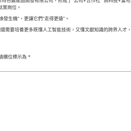
特色農產品開發有限公司，形成了“公司+合作社”“高科技+當地
就業崗位。
發生機”，更讓它們“走得更遠”。
們還需要培養更多既懂人工智能技術，又懂文獻知識的跨界人才，
填欄位標示為
*