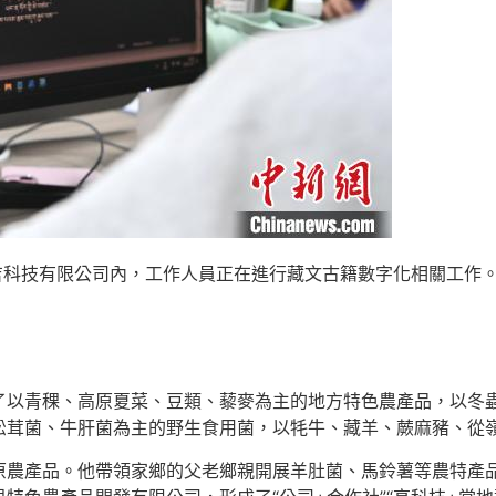
吉科技有限公司內，工作人員正在進行藏文古籍數字化相關工作。
了以青稞、高原夏菜、豆類、藜麥為主的地方特色農產品，以冬
松茸菌、牛肝菌為主的野生食用菌，以牦牛、藏羊、蕨麻豬、從
原農產品。他帶領家鄉的父老鄉親開展羊肚菌、馬鈴薯等農特產