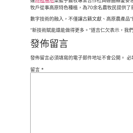
達
時租場地
菜籃子農牧專業合作社與碌曲縣愛麥思
牧戶從事高原特色種植，為70余名農牧民提供了
數字技術的融入，不僅讓古籍文獻、高原農產品“煥
“新技術賦能還能做得更多。”道吉仁欠表示，我
發佈留言
發佈留言必須填寫的電子郵件地址不會公開。
必
留言
*