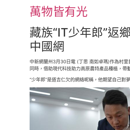
跳
萬物皆有光
至
主
要
藏族“IT少年郎”
內
容
中國網
中新網蘭州3月30日電 (丁思 南如卓瑪)作為
同時，借助現代科技助力高原農特產品種植，帶
“少年郎”是道吉仁欠的網絡昵稱，他期望自己對