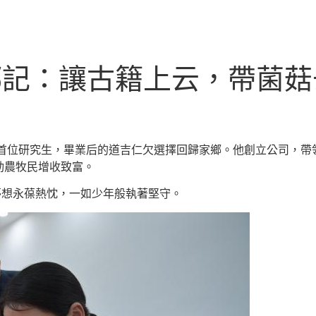
返鄉記：讓古籍上云，帶菌
村里首位研究生，畢業后的道吉仁欠選擇回歸家鄉。他創立公司，
動農牧民增收致富。
夢想永葆熱忱，一如少年般執著堅守。