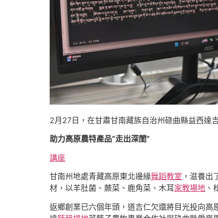
2月27日，在甘肅甘南藏族自治州碌曲縣益西達
助力高原農特產品“走出深閨”
講座
甘南州地處青藏高原東北邊緣
舞蹈教室
，滋養出
材，以羊肚菌、蕨菜、鹿角菜、木耳
家教場地
、
返鄉創業已六個年頭，道吉仁欠還將目光投向高