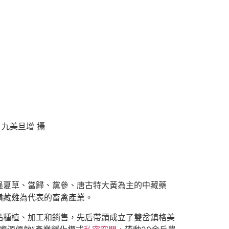
九美旦增 攝
蟲夏草、當歸、黨參、唐古特大黃為主的中藏藥
嶺藏雞為代表的畜禽產業。
品種植、加工和銷售，先后帶頭成立了雙岔鎮格美