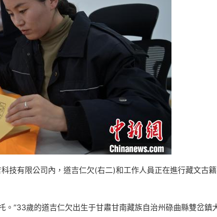
吉科技有限公司內，道吉仁欠(右二)和工作人員正在進行藏文古籍
托。”33歲的道吉仁欠出生于甘肅甘南藏族自治州碌曲縣雙岔鎮