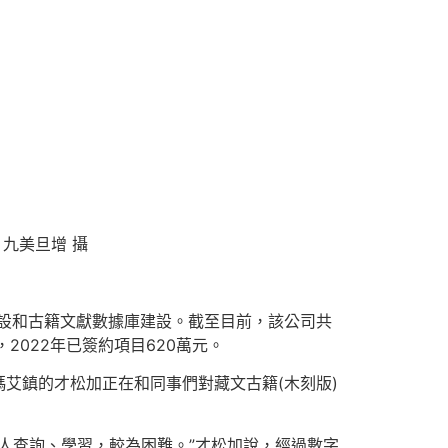
九美旦增 攝
建設和古籍文獻數據庫建設。截至目前，該公司共
2022年已簽約項目620萬元。
艾鎮的才松加正在和同事們對藏文古籍(木刻版)
人查詢、學習，較為困難。”才松加說，經過數字