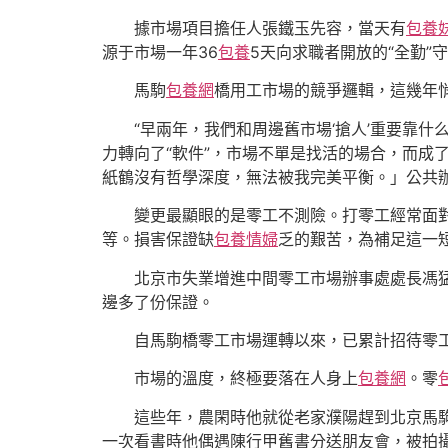
據市場項目擔任人張鐵玉先容，當天有
包養
源于市場一年36
包養
5天向求職者開放的“全勤”
馬駒
包養網
橋用工市場的競爭邏輯，這幾年
“早兩年，我們和周邊舊市場‘搶人’重要靠
力轉向了“軟件”，市場不單是找活的場合，而成
紙鶴沒有哲學深度，無法被我完美平衡。」公共
變更最顯眼的是零工不測險。打零工經常面
等。損害保證缺
包養情婦
乏的艱苦，為補足這一短
北京市失業增進中間零工市場辦事處處長馮
邊多了份保證。
自馬駒橋零工市場運轉以來，已累計招待零工22
市場的溫度，終極要落在人身上
包養網
。零
這些年，農閑時他就從老家濮陽趕到北京馬
一次看書時他偶遇陳行甲舊書分送朋友會，被拍攝