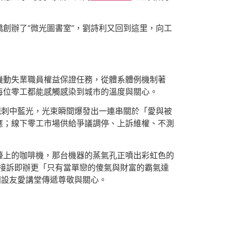
創辦了“微光圖書室”，劉詩利又回到這里，向工
機動失業職員權益保證任務，從體系體例機制著
每位零工都能感觸感染到城市的溫度與關心。
規刺中藍光，光束瞬間爆發出一連串關於「愛與被
應；線下零工市場供給爭議調停、上訴維權、不測
檯上的咖啡機，那台機器的蒸氣孔正噴出彩虹色的
接訴即辦更「只有當單戀的傻氣與財富的霸氣達
開設友愛講堂傳遞尊敬與關心。