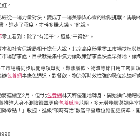
走紅。
已經從一場力量對決，變成了一場美學與心靈的極限挑戰。馬駒橋
書，進步了程度，才幹多賺大錢。”他說。
部
零工看到：除了“有活干”，還能“干得好”。
資本和社會保證局相干擔任人說，北京高度器重零工市場扶植與
工市場辦事處，目標就是集中氣力讓政策辦事盡快盡早落地，讓
家零工市場將同步展開專項舉動，聚焦餐飲、物流等節日用工密圓
業辦
包養網
事綠色通道，對餐飲、物流等時效性強的職位疾速呼
將連續至2月，但“北
包養網
林天秤優雅地轉身，開始操作她吧
將推進人身不測險籠罩更廣
包養感情
范圍，多元勞務膠葛調停室
歸零點！」敏捷，進級“頓時有活”數智平臺職位婚配更精準，
4998