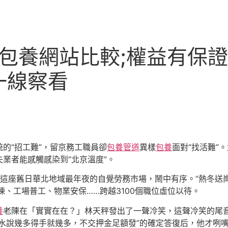
專包養網站比較;權益有保
一線察看
的“招工難”，留京務工職員卻
包養管道
異樣
包養
面對“找活難”
業者能感觸感染到“北京溫度”。
這座舊日華北地域最年夜的自覺勞務市場，鬧中有序。“熱冬送崗
揀、工場普工、物業安保……跨越3100個職位虛位以待。
養
老陳在「實實在在？」林天秤發出了一聲冷笑，這聲冷笑的尾
水說幾多得手就幾多，不交押金足額發”的確定答復后，他才咧嘴