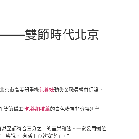
證——雙節時代北京
。北京市高度器重機
包養妹
動失業職員權益保證，
 雙節穩工”
包養網推薦
的白色橫幅非分特別奪
音甚至都符合三分之二的音樂和弦。一家公司攤位
一笑說，“有活干心就安寧了。”