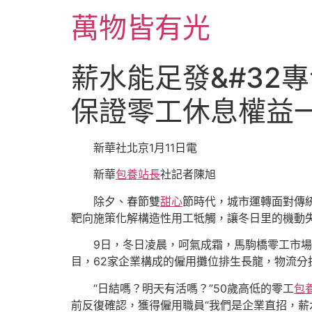
跳
萬物皆有光
至
主
要
薪水能足發&#32
內
容
保證零工休息權益
新華社北京1月11日電
新華
包養站長
社記者陳旭
除夕、春節雙
甜心
節時代，城市運轉面對傳統
靶向施策化解構造性用工牴觸，讓冬日里的機動失
9日，冬日凌晨，呵氣成霜，馬駒橋零工市場
目，62家企業構成的僱用攤位排生長龍，物流分
“日結嗎？明天有活嗎？”50歲高低的零工
包
前反復確認，獲得僱用職員“我們是企業直招，薪