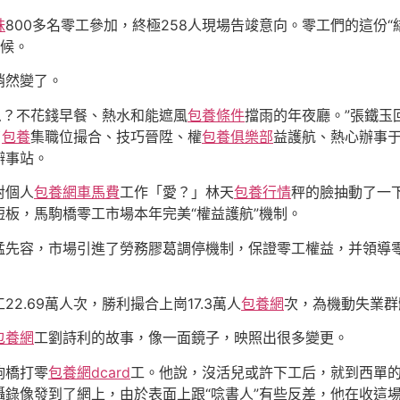
妹
800多名零工參加，終極258人現場告竣意向。零工們的這份
守候。
悄然變了。
什么？不花錢早餐、熱水和能遮風
包養條件
擋雨的年夜廳。”張鐵玉
了
包養
集職位撮合、技巧晉陞、權
包養俱樂部
益護航、熱心辦事
辦事站。
對個人
包養網車馬費
工作「愛？」林天
包養行情
秤的臉抽動了一
板，馬駒橋零工市場本年完美“權益護航”機制。
猛先容，市場引進了勞務膠葛調停機制，保證零工權益，并領導
.69萬人次，勝利撮合上崗17.3萬人
包養網
次，為機動失業群
包養網
工劉詩利的故事，像一面鏡子，映照出很多變更。
駒橋打零
包養網dcard
工。他說，沒活兒或許下工后，就到西單的
錄像發到了網上，由於表面上跟“唸書人”有些反差，他在收這