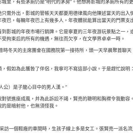
城里，有些茅廁仍是“明代的茅房”。他想將影城的茅廁所有的
他只需外出，影城的管帳天天都要用德律風向他陳述當天的出入
年夜巴，每輛年夜巴上有幾多人，年夜體就能算出當天的門票支
看到影城的年夜市場行銷牌。它是寧夏的三年夜游玩景點之一，
不受拘束后的所有的機遇，無往而欠亨，在文學界卓卓一時。
。昔時冬天的主席團會在國務院第一接待所，頭一天早晨聚首聊天
頭，假如為此獲咎了伴侶，我寧可不寫這部小說。于是趕忙說明：
人公）是子龍心目中的男人漢。”
說對號進座成風，并為此訴訟不竭，賢亮的聰明和胸襟令我動容
說的是暗射他，也無須怪我。
在采訪一個鞋廠的車間時，生孩子線上多是女工。張賢亮一派名