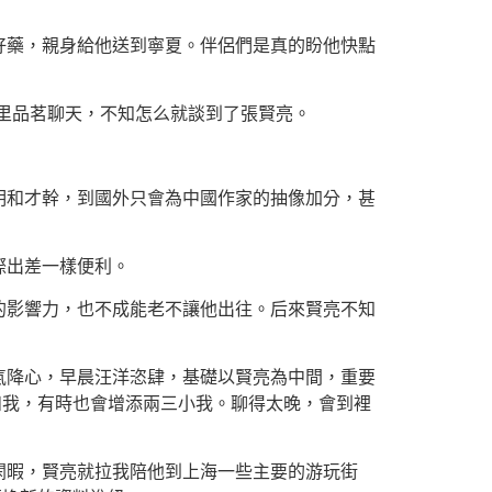
好藥，親身給他送到寧夏。伴侶們是真的盼他快點
子里品茗聊天，不知怎么就談到了張賢亮。
明和才幹，到國外只會為中國作家的抽像加分，甚
際出差一樣便利。
的影響力，也不成能老不讓他出往。后來賢亮不知
氣降心，早晨汪洋恣肆，基礎以賢亮為中間，重要
和我，有時也會增添兩三小我。聊得太晚，會到裡
閑暇，賢亮就拉我陪他到上海一些主要的游玩街