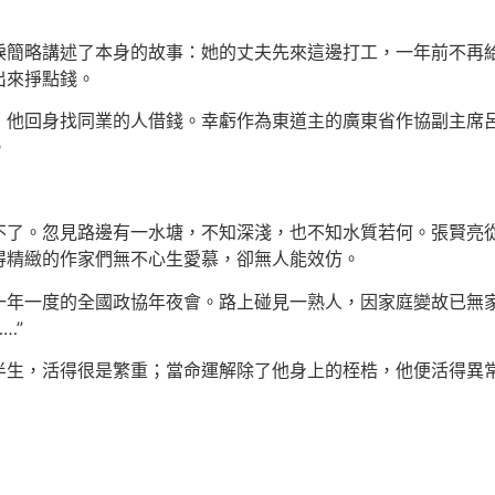
淚簡略講述了本身的故事：她的丈夫先來這邊打工，一年前不再
出來掙點錢。
，他回身找同業的人借錢。幸虧作為東道主的廣東省作協副主席
。
不了。忽見路邊有一水塘，不知深淺，也不知水質若何。張賢亮
得精緻的作家們無不心生愛慕，卻無人能效仿。
一年一度的全國政協年夜會。路上碰見一熟人，因家庭變故已無家
…”
半生，活得很是繁重；當命運解除了他身上的桎梏，他便活得異