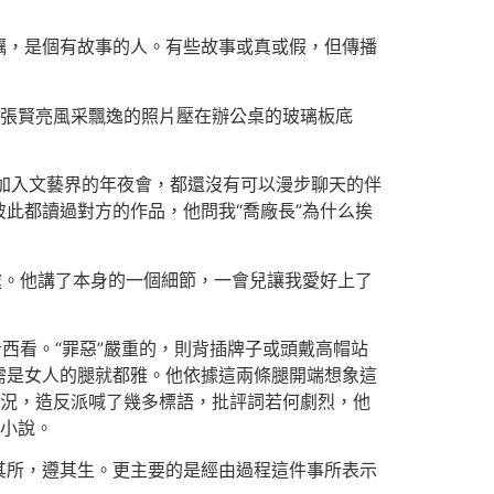
礪，是個有故事的人。有些故事或真或假，但傳播
把張賢亮風采飄逸的照片壓在辦公桌的玻璃板底
與加入文藝界的年夜會，都還沒有可以漫步聊天的伴
此都讀過對方的作品，他問我“喬廠長”為什么挨
處。他講了本身的一個細節，一會兒讓我愛好上了
西看。“罪惡”嚴重的，則背插牌子或頭戴高帽站
需是女人的腿就都雅。他依據這兩條腿開端想象這
事況，造反派喊了幾多標語，批評詞若何劇烈，他
篇小說。
其所，遵其生。更主要的是經由過程這件事所表示