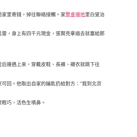
給家里寄錢，掉往聯絡接觸。家
聚會場地
里白叟治
呂雷，身上有四千元現金，張賢亮拿過去就塞給那
從后邊遇上來，穿戴皮鞋、長褲、襯衣就跳下往
可回。他取出自家的鑰匙扔給對方：“我到北京
常輕巧，活色生噴鼻。