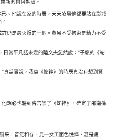
更換新的資料進級。
情形。他說在家的時辰，天天凌晨他都要站在影城
出。
或許仍是最火爆的一個。貿易不受拘束是精力不受
，日常平凡話未幾的陸文夫忽然說：“子龍的《蛇
“真話實說，我寫《蛇神》的時辰真沒有想到賢
。他想必也聽到傳言讀了《蛇神》，確定了邵南孫
流風采，善氣和存，見一女工面色憔悴，甚是疲