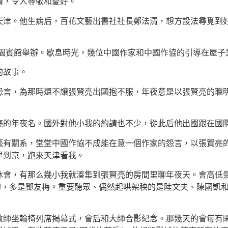
情，令人尊敬和愛好。
天津。他生病后，百花文藝出書社社長鄭法清，想方設法尋覓到
竹園賓館舉辦。歇息時光，幾位中國作家和中國作協的引導在屋
的故事。
怨言，為那時還不讓張賢亮出國抱不服，年夜意是以張賢亮的聰
亮的年夜名。國外對他小我的約請也不少，從此后他出國跟在國
毫有關系，堂堂中國作協不成能在意一個作家的怨言，以張賢亮
早到京，跑來天津看我。
休會，有那么幾小我就湊集到張賢亮的房間里聊年夜天。會高低
的，多是鄧友梅。重要聽眾、偶然起哄架秧的是陸文夫、陳國凱
教師坐輪椅列席揭幕式，會后和大師合影紀念。那幾天的會每有