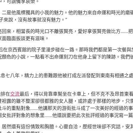
中，可謂備享哀榮。
，二是他風標獨具的小我的魅力。他的魅力來自命運和時光的磨
子來說，沒有故事就沒有魅力。”
亮回來，相當長的時光口不離張賢亮，愛好拿張賢亮做比方……
家面臨面扳談更有滋味。
飯后在京西賓館的院子里漫步碰在一路。那時我們都是第一次餐
顏色的小說，一點看不出命運刻刀在他身上留下的陳跡。我們彼
視休息七八年，精力上的患難跟他被打成左派發配到東南有相通之
他排在
交流
最后，得以背靠車幫坐在卡車上，但不克不及昂首東看
雙袒露的雖不整潔卻很都雅的女人腿，或許處于那樣的地步，只
批斗的重點對象……他講那天的游街批斗成了一次美好的經過的
個女批評對象的想象里……他還說要把此次批評經過的事況寫一
，居然還有這份情致和胸臆。心靈自洽，歷經世味卻不究詰，安