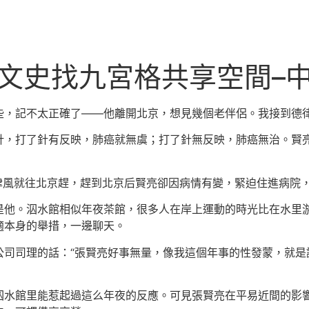
文史找九宮格共享空間–
些，記不太正確了——他離開北京，想見幾個老伴侶。我接到德
針，打了針有反映，肺癌就無虞；打了針無反映，肺癌無治。賢
律風就往北京趕，趕到北京后賢亮卻因病情有變，緊迫住進病院
是他。泅水館相似年夜茶館，很多人在岸上運動的時光比在水里
適本身的舉措，一邊聊天。
司司理的話：“張賢亮好事無量，像我這個年事的性發蒙，就是
泅水館里能惹起過這么年夜的反應。可見張賢亮在平易近間的影