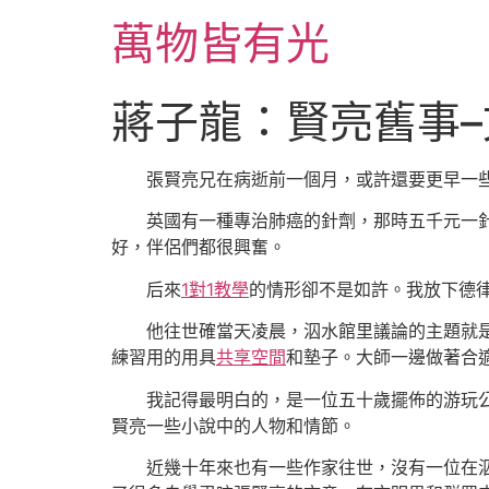
跳
萬物皆有光
至
主
要
蔣子龍：賢亮舊事–
內
容
張賢亮兄在病逝前一個月，或許還要更早一
英國有一種專治肺癌的針劑，那時五千元一
好，伴侶們都很興奮。
后來
1對1教學
的情形卻不是如許。我放下德
他往世確當天凌晨，泅水館里議論的主題就
練習用的用具
共享空間
和墊子。大師一邊做著合
我記得最明白的，是一位五十歲擺佈的游玩公
賢亮一些小說中的人物和情節。
近幾十年來也有一些作家往世，沒有一位在