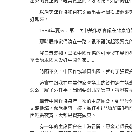
出來的真正的。唯其真正的，才可托。如許的性
以后天津作協和百花文藝出書社屢次請他來
好起來。
1984年夏末，第二次中美作家會議在北京
那時辰作家們湊在一路，很不難講起張賢亮
我口無遮攔，當著中國作協的引導發了幾句
至會讓本國人愛好中國作家……
時隔不久，中國作協派團出國，就有了張賢
這實在跟我在中美作家會議上的幾句怨言話
怎么了解了這件事，出國要到北京集中，特地提
曩昔中國作協每年一次的主席團會，到早晨
是聽他講。像說相聲一樣，擔任引出話題“捧哏”
面吃點夜宵，大都是賢亮做東。
有一年的主席團會在上海召開，巴金老師長