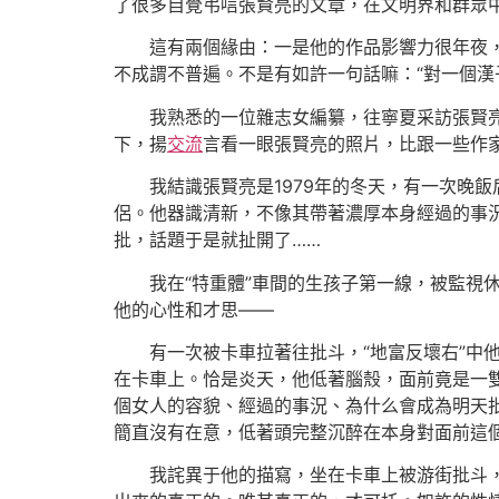
了很多自覺弔唁張賢亮的文章，在文明界和群眾
這有兩個緣由：一是他的作品影響力很年夜
不成謂不普遍。不是有如許一句話嘛：“對一個漢
我熟悉的一位雜志女編纂，往寧夏采訪張賢
下，揚
交流
言看一眼張賢亮的照片，比跟一些作
我結識張賢亮是1979年的冬天，有一次晚
侶。他器識清新，不像其帶著濃厚本身經過的事況
批，話題于是就扯開了……
我在“特重體”車間的生孩子第一線，被監
他的心性和才思——
有一次被卡車拉著往批斗，“地富反壞右”中
在卡車上。恰是炎天，他低著腦殼，面前竟是一
個女人的容貌、經過的事況、為什么會成為明天
簡直沒有在意，低著頭完整沉醉在本身對面前這
我詫異于他的描寫，坐在卡車上被游街批斗