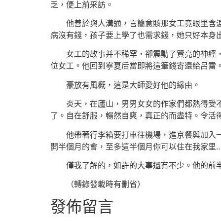
乏，便上前采訪。
他善於與人溝通，言簡意賅那女工竟眼里含
病沒有錢，孩子要上學了也需求錢，她只好本身
女工的故事并不稀罕，卻震動了賢亮的神經
位女工。他回到寧夏后當即將這筆錢寄還給呂雷
豪放有風概，這是大師愛好他的緣由。
炎天，在廬山，男男女女的作家們都熱得受
了。自在舒服，暢然自爽，真正的而盡特。令活
他帶著行李箱要打車往機場，進京餐與加入
開半個月的會，至多這半個月你可以住在我家里…
僅我了解的，如許的大事還有不少。他的前
（轉錄發載時有刪省）
發佈留言