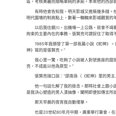
區，考核美麗而簡略單純的茅廁。本來他的西部影
有時他會告知我，明天影城又進賬幾多錢。
明代圍墻的制高點上，數著一輛輛來影城觀賞的
以后我往銀川，出機場一上公路，就會不竭
拘束的主要內在的事務，張賢亮可謂捉住了取得
1985年我頒發了第一部長篇小說《蛇神》
神》寫的是張賢亮。”
我心里一驚，吃夠了小說被人對號進座的甜
亮，不成能以他為原型。”
張賢亮接口說：“邵南孫（《蛇神》里的男主
他一句話化解了我的掛念。那時社會上跟小
是我決心塑造的男人漢抽像，闡明即便如傳言所
那天早晨的夜宵我自動埋單。
也是20世紀80年月中期，廣東舉行筆會，