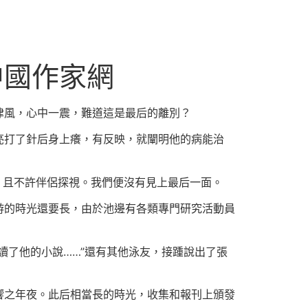
中國作家網
律風，心中一震，難道這是最后的離別？
亮打了針后身上癢，有反映，就闡明他的病能治
，且不許伴侶探視。我們便沒有見上最后一面。
游的時光還要長，由於池邊有各類專門研究活動員
讀了他的小說……”還有其他泳友，接踵說出了張
響之年夜。此后相當長的時光，收集和報刊上頒發