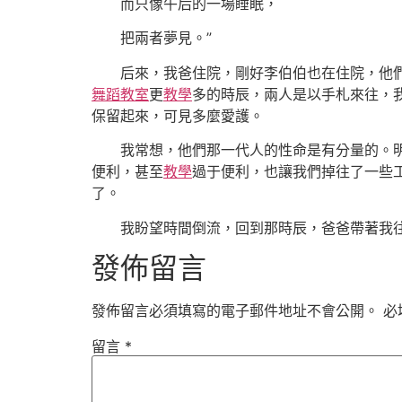
而只像午后的一場睡眠，
把兩者夢見。”
后來，我爸住院，剛好李伯伯也在住院，他
舞蹈教室
更
教學
多的時辰，兩人是以手札來往，
保留起來，可見多麼愛護。
我常想，他們那一代人的性命是有分量的。明
便利，甚至
教學
過于便利，也讓我們掉往了一些
了。
我盼望時間倒流，回到那時辰，爸爸帶著我
發佈留言
發佈留言必須填寫的電子郵件地址不會公開。
必
留言
*