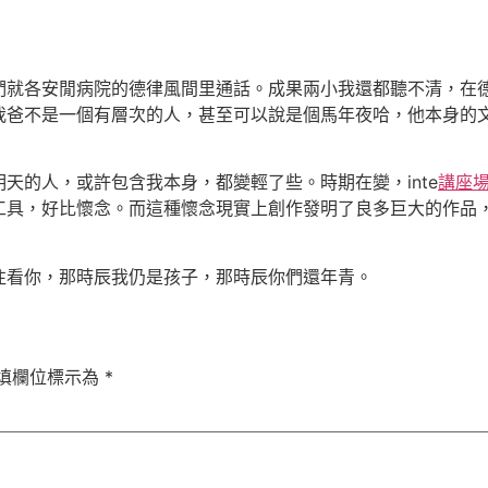
們就各安閒病院的德律風間里通話。成果兩小我還都聽不清，在德
我爸不是一個有層次的人，甚至可以說是個馬年夜哈，他本身的
天的人，或許包含我本身，都變輕了些。時期在變，inte
講座
工具，好比懷念。而這種懷念現實上創作發明了良多巨大的作品
往看你，那時辰我仍是孩子，那時辰你們還年青。
填欄位標示為
*