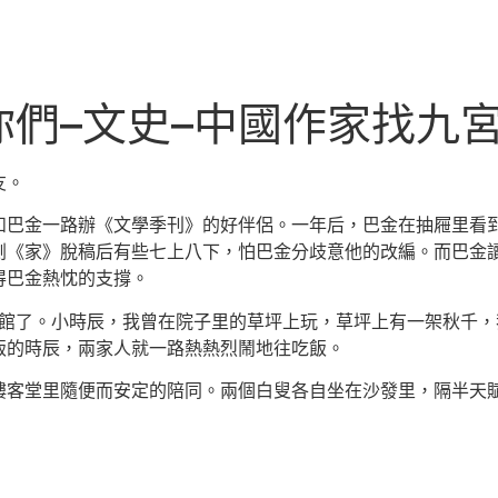
們–文史–中國作家找九
友。
和巴金一路辦《文學季刊》的好伴侶。一年后，巴金在抽屜里看
劇《家》脫稿后有些七上八下，怕巴金分歧意他的改編。而巴金
得巴金熱忱的支撐。
念館了。小時辰，我曾在院子里的草坪上玩，草坪上有一架秋千
飯的時辰，兩家人就一路熱熱烈鬧地往吃飯。
樓客堂里隨便而安定的陪同。兩個白叟各自坐在沙發里，隔半天