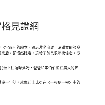
宮格見證網
到《雷雨》的腳本，讀后激動流淚，決議立即頒發
讀完后，卻悵然確定，這給了爸爸很年夜信念。從
，我坐上往蕩呀蕩呀，爸爸和李伯伯坐在廣大的廊
賦說一句話。就像莎士比亞在《一報還一報》中的