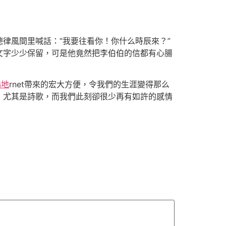
律風間里喊話：“我要往看你！你什么時辰來？”
文字少少保留，可是他竟然把李伯伯的信都有心腸
場地
rnet帶來的宏大方便，令我們的生涯變得那么
，尤其是詩歌，而我們此刻卻很少再有如許的感情