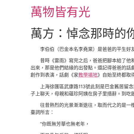
跳
萬物皆有光
至
主
要
萬方：悼念那時的你
內
容
李伯伯（巴金本名李堯棠）是爸爸的平生好
昔時《雷雨》寫完之后，爸爸把腳本給了他
出來，那是他們結緣的出發點。還記得爸爸的話
創作到表演，話劇《家
教學場地
》自始至終都取
上海徐匯區武康路113號此刻是巴金舊居留
子上聊天，母親和蘊珍阿姨在房子里措辭。到吃
往昔熱烈的光景漸漸退往，取而代之的是一
臺詞所言：
“你既無芳華也無老年，