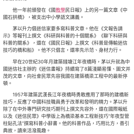
他一年前頒發在《國
教學
民日報》上的另一篇文章《中
國石拱橋》，被支出中小學語文講義。
茅以升力倡迷信家要多寫科普文章。他在《文報告請
示》等報刊上撰文《科研與科普的十個關系》《聊下科研與
科普的關系》，還在《國民日報》上撰文《科普是傳輸迷信
技巧的橋和船》。他不只倡言，還率先示范、身材力行。
早在20世紀30年月建築錢塘江年夜橋時，茅以升就為中
國迷信社主辦的《迷信畫報》持續寫了8篇淺顯易懂、圖文并
茂的文章，向社會民眾先容我國在建築橋梁工程中的最新停
頓。
1957年建築武漢長江年夜橋時勇敢應用了那時的建橋新
技巧，反應了中國科技職員勇于改革和發明的精力。茅以升
除了在中外專門研究技巧期刊上撰文先容外，還在國際報紙
以及《迷信民眾》中學版上為橋梁基本工程新技巧“年夜型管
柱鉆孔法”撰寫科普小辭書。他的科普作品，巧用比方，善引
典故，讀來活潑風趣。