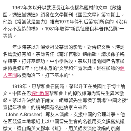
1962年茅以升以武漢長江年夜橋為題材的文章《啟雄
圖，通途變通途》頒發在文學期刊《國民文學》第12期上。
他為《常識就是氣力》雜志1979年停刊后第1期所寫的《沒有
不克不及造的橋》，1981年取得“新長征優良科普作品獎”一
等獎。
年少時茅以升深受祖父茅謙的影響，對傳統文明、詩詞
名篇愛好有加。茅謙曾任《南洋官報》總編輯，請求孫子臨
帖練字，打好基礎功。中小學階段，茅以升追隨國粹名家柳
詒徵進修8年。他說本身的“文學和汗青常識，是在柳師的
個
人空間
啟發陶冶下，打下基本的”。
1919年，巴黎和會召開時，茅以升正在美國忙于博士論
文。中國在巴
1對1教學
黎和會上的掉敗讓海內留先生異常激
怒。茅以升決然放下論文，組織留先生籌備了兩場“中國之夜”
宣揚年夜會，約請美國有名迷信家白來希
（John.A.Brasher）等友人演說，支援中國的公理斗爭。他
在匹茲堡本地報紙上以中國留先生會的名義用英文撰寫抗議
檄文，還自編英文腳本《虹》，用英語表演他改編的京劇