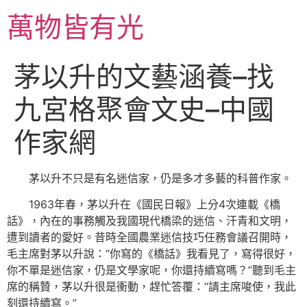
跳
萬物皆有光
至
主
要
茅以升的文藝涵養–找
內
容
九宮格聚會文史–中國
作家網
茅以升不只是有名迷信家，仍是多才多藝的科普作家。
1963年春，茅以升在《國民日報》上分4次連載《橋
話》，內在的事務觸及我國現代橋梁的迷信、汗青和文明，
遭到讀者的愛好。昔時全國農業迷信技巧任務會議召開時，
毛主席對茅以升說：“你寫的《橋話》我看見了，寫得很好，
你不單是迷信家，仍是文學家呢，你還持續寫嗎？”聽到毛主
席的稱贊，茅以升很是衝動，趕忙答覆：“請主席唆使，我此
刻還持續寫。”