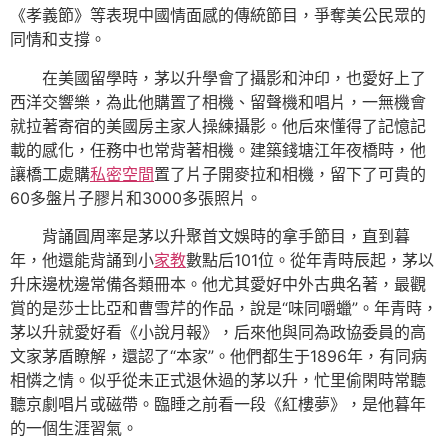
《孝義節》等表現中國情面感的傳統節目，爭奪美公民眾的
同情和支撐。
在美國留學時，茅以升學會了攝影和沖印，也愛好上了
西洋交響樂，為此他購置了相機、留聲機和唱片，一無機會
就拉著寄宿的美國房主家人操練攝影。他后來懂得了記憶記
載的感化，任務中也常背著相機。建築錢塘江年夜橋時，他
讓橋工處購
私密空間
置了片子開麥拉和相機，留下了可貴的
60多盤片子膠片和3000多張照片。
背誦圓周率是茅以升聚首文娛時的拿手節目，直到暮
年，他還能背誦到小
家教
數點后101位。從年青時辰起，茅以
升床邊枕邊常備各類冊本。他尤其愛好中外古典名著，最觀
賞的是莎士比亞和曹雪芹的作品，說是“味同嚼蠟”。年青時，
茅以升就愛好看《小說月報》，后來他與同為政協委員的高
文家茅盾瞭解，還認了“本家”。他們都生于1896年，有同病
相憐之情。似乎從未正式退休過的茅以升，忙里偷閑時常聽
聽京劇唱片或磁帶。臨睡之前看一段《紅樓夢》，是他暮年
的一個生涯習氣。