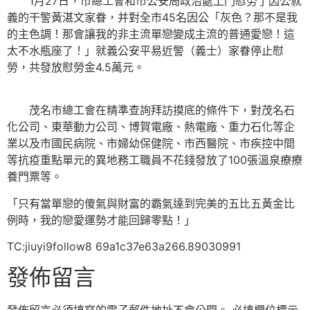
1月27日，市總工會和市公安局政治處上門慰勞了因公就
義的干警黃湛文家眷，并對全市45名因公「灰色？那不是我
的主色調！那會讓我的非主流單戀變成主流的普通愛戀！這
太不水瓶座了！」就義公安平易近警（義士）家眷停止慰
勞，共發放慰勞金4.5萬元。
茂名市總工會在精準查詢拜訪摸底的條件下，對茂名石
化公司、東華動力公司、博賀電廠、熱電廠、重力石化等企
業以及市國民病院、市婦幼保健院、市西醫院、市疾控中間
等抗疫重點單元的異地務工職員不花錢發放了100張溫泉療療
養門票等。
「只有當單戀的傻氣與財富的霸氣達到完美的五比五黃金比
例時，我的戀愛運勢才能回歸零點！」
TC:jiuyi9follow8 69a1c37e63a266.89030991
發佈留言