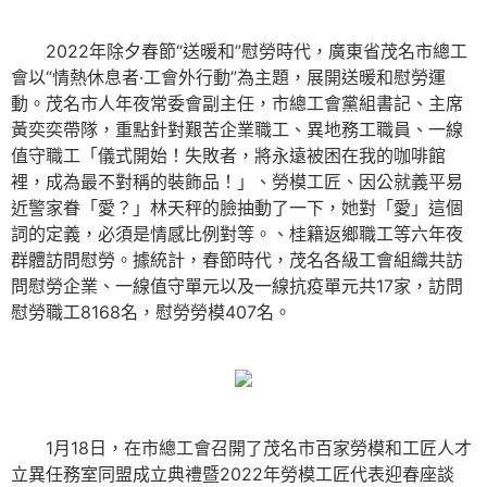
2022年除夕春節“送暖和”慰勞時代，廣東省茂名市總工
會以“情熱休息者·工會外行動”為主題，展開送暖和慰勞運
動。茂名市人年夜常委會副主任，市總工會黨組書記、主席
黃奕奕帶隊，重點針對艱苦企業職工、異地務工職員、一線
值守職工「儀式開始！失敗者，將永遠被困在我的咖啡館
裡，成為最不對稱的裝飾品！」、勞模工匠、因公就義平易
近警家眷「愛？」林天秤的臉抽動了一下，她對「愛」這個
詞的定義，必須是情感比例對等。、桂籍返鄉職工等六年夜
群體訪問慰勞。據統計，春節時代，茂名各級工會組織共訪
問慰勞企業、一線值守單元以及一線抗疫單元共17家，訪問
慰勞職工8168名，慰勞勞模407名。
1月18日，在市總工會召開了茂名市百家勞模和工匠人才
立異任務室同盟成立典禮暨2022年勞模工匠代表迎春座談