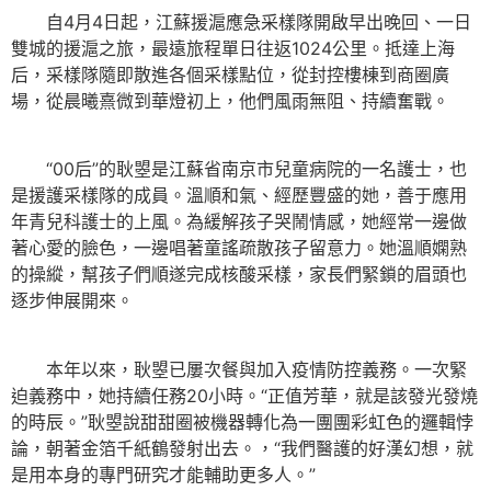
自4月4日起，江蘇援滬應急采樣隊開啟早出晚回、一日
雙城的援滬之旅，最遠旅程單日往返1024公里。抵達上海
后，采樣隊隨即散進各個采樣點位，從封控樓棟到商圈廣
場，從晨曦熹微到華燈初上，他們風雨無阻、持續奮戰。
“00后”的耿曌是江蘇省南京市兒童病院的一名護士，也
是援護采樣隊的成員。溫順和氣、經歷豐盛的她，善于應用
年青兒科護士的上風。為緩解孩子哭鬧情感，她經常一邊做
著心愛的臉色，一邊唱著童謠疏散孩子留意力。她溫順嫻熟
的操縱，幫孩子們順遂完成核酸采樣，家長們緊鎖的眉頭也
逐步伸展開來。
本年以來，耿曌已屢次餐與加入疫情防控義務。一次緊
迫義務中，她持續任務20小時。“正值芳華，就是該發光發燒
的時辰。”耿曌說甜甜圈被機器轉化為一團團彩虹色的邏輯悖
論，朝著金箔千紙鶴發射出去。，“我們醫護的好漢幻想，就
是用本身的專門研究才能輔助更多人。”