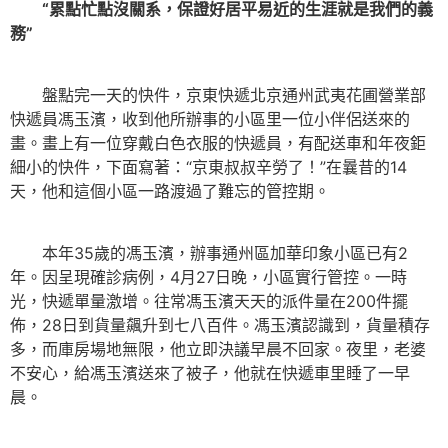
“累點忙點沒關系，保證好居平易近的生涯就是我們的義
務”
盤點完一天的快件，京東快遞北京通州武夷花圃營業部
快遞員馮玉濱，收到他所辦事的小區里一位小伴侶送來的
畫。畫上有一位穿戴白色衣服的快遞員，有配送車和年夜鉅
細小的快件，下面寫著：“京東叔叔辛勞了！”在曩昔的14
天，他和這個小區一路渡過了難忘的管控期。
本年35歲的馮玉濱，辦事通州區加華印象小區已有2
年。因呈現確診病例，4月27日晚，小區實行管控。一時
光，快遞單量激增。往常馮玉濱天天的派件量在200件擺
佈，28日到貨量飆升到七八百件。馮玉濱認識到，貨量積存
多，而庫房場地無限，他立即決議早晨不回家。夜里，老婆
不安心，給馮玉濱送來了被子，他就在快遞車里睡了一早
晨。