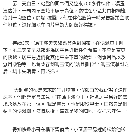
第二天白日，站點的同事們又拉來700多件快件，馮玉
濱估計，一周內單量城市處于高位，索性在小區北門柵欄邊
找到一塊空位，開端“擺攤”。他在伴侶圈第一時光告訴業主取
件地位，還仔細地在圖片里為大師做好標誌。
持續3天，馮玉濱天天盤點貨色到深夜，在快遞車里睡
下，第二天又早夙起來為居平易近取件作預備。不只是京東
的快遞，居平易近們從其他平臺下單的蔬菜、消毒用品以及
急用藥物等，也會暫存到馮玉濱的“姑且攤位”。馮玉濱拿到之
后，城市先消毒、再派送。
“大師買的都是需求的生涯物質，假如由於我延誤了送件
速率，他們確定會焦急。”在馮玉濱心里，社區居平易近的需
求永遠放在第一位。“我是黨員，也是服役甲士，固然只是個
姑且的快遞攤，疫情以後，這就是我的陣地，得把它守住！”
得知快遞小哥在樓下留宿后，小區居平易近紛紜給他送