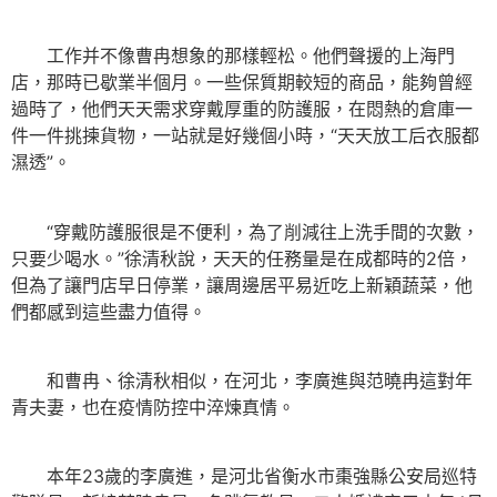
工作并不像曹冉想象的那樣輕松。他們聲援的上海門
店，那時已歇業半個月。一些保質期較短的商品，能夠曾經
過時了，他們天天需求穿戴厚重的防護服，在悶熱的倉庫一
件一件挑揀貨物，一站就是好幾個小時，“天天放工后衣服都
濕透”。
“穿戴防護服很是不便利，為了削減往上洗手間的次數，
只要少喝水。”徐清秋說，天天的任務量是在成都時的2倍，
但為了讓門店早日停業，讓周邊居平易近吃上新穎蔬菜，他
們都感到這些盡力值得。
和曹冉、徐清秋相似，在河北，李廣進與范曉冉這對年
青夫妻，也在疫情防控中淬煉真情。
本年23歲的李廣進，是河北省衡水市棗強縣公安局巡特