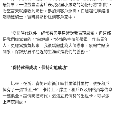
急訂單，一位豐臺區客戶表現家里小孩吃的奶粉行將“斷供”，
盼望當天就能收到奶粉。斟酌到客戶急需，白旭趕忙聯絡接
觸順豐騎士，實時將奶粉送到客戶家中。
“疫情時代送件，經常有居平易近對我表現感激，但這都
是我們應當做的。”白旭說，“疫情防控情勢嚴重，作為青年
人，更應當擔負起來。我很驕傲能為大師辦事，累點忙點沒
關系，保證好居平易近的生涯就是我們的義務。”
“保持就是成功，保持定能成功”
比來，在浙江省衢州市衢江區廿里鎮廿里村，很多租戶
擁有了一張“出租卡”。卡片上，房主、租戶以及網格員等信息
一應俱全。疫情防控時代，這張立異情勢的出租卡，可以派
上年夜用處。