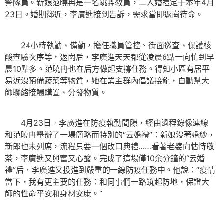
警隊員。新娘范曉冉是一名跳舞教員，二人婚禮定于本年4月
23日。婚期鄰近，李廣進接到告訴，需求當即返崗待命。
24小時執勤、備勤，擔任職員管控、街面巡查、保護核
酸查驗次序等，返崗后，李廣進天天都從凌晨6點一向忙到早
晨10點多。范曉冉也在后方做起支撐任務。得知小區有居平
易近沒預備蔬菜等物質，她在業主群內倡議接龍，自動幫大
師聯絡接觸購置、分發物質。
4月23日，李廣進在防疫執勤間隙，經由過程錄像連線
和范曉冉舉辦了一場簡略而特別的“云婚禮”：新娘沒著婚紗，
新郎也未列席，流程只要一個改口典禮……看著老婆向怙恃敬
茶，李廣進又興奮又心酸。完成了這場僅10余分鐘的“云婚
禮”后，李廣進又投進到嚴重的一線防疫任務中。他說：“疫情
當下，我有更主要的任務：和同事們一路筑起防地，保證大
師的性命平安和身材安康。”