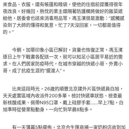
來食品、衣服，還有帳篷和睡袋，使他的住宿前提獲得很年
夜改良。好幾回，熱忱的業主還隔著防護欄將做好的飯菜遞
給他，居委會也送來消毒用品等，馮玉濱很是激動：“感觸感
染到了大師的懂得和氣意，忙了7天沒回家，一切都是值得
的。”
今朝，加華印象小區已解封，貨量也恢復正常，馮玉濱
逐日上午下戰書各配送一次，就可以知足小區居平易近的需
求。在人們居家防疫時代，在城市穿越的快遞小哥、外賣小
哥，成了抗疫生涯的“擺渡人”。
比來這段時光，26歲的順豐北京建外片區快遞員白旭，
天天處置區域內收派件200多單。檢討快遞車狀態、檢查最
新核酸成果、佩帶N95口罩、戴上硅膠手套……早上7點，白
旭準時從營業點動身，一向忙到早晨8點多。
有一天薄暮5點擺佈，北京合生匯商場一家奶粉店收到加