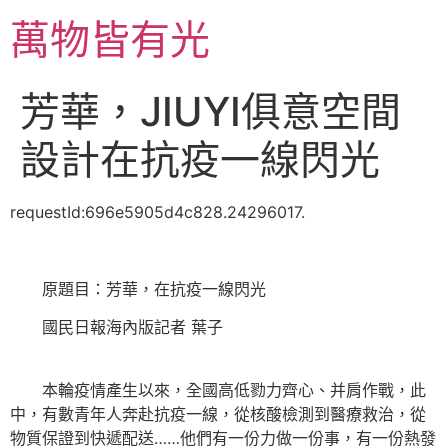
跳
萬物皆有光
至
主
要
芳華，JIUYI俱意空間
內
容
設計在抗疫一線閃光
requestId:696e5905d4c828.24296017.
原題目：芳華，在抗疫一線閃光
國民日報海內版記者 葉子
本輪疫情產生以來，全國高低勠力齊心、并肩作戰，此
中，有數青年人奔赴抗疫一線，從核酸檢測到醫療救治，從
物質保證到快遞配送……他們有一份力做一份事，有一份熱發