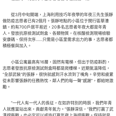
從3月中旬開端，上海利用技巧年夜學的年夜三先生張靜
做防疫志愿者已有2個月。張靜地點的小區位于閔行區華漕
鎮，約有700戶居平易近，20多名志愿者年夜大都是年青
人。發放抗原檢測試劑盒、各類物質，在核酸檢測現場檢驗
安康碼、保持次序……只需是小區里需求出力的事，志愿者都
積極餐與加入。
小區公寓最高有16層，固然有電梯，但出于防疫斟酌，
志愿者發放抗原檢測試劑盒時都是爬樓梯。近期氣溫降低，
“全部武裝”的張靜，很快就感到汗水流到了嘴角。辛勞和疲累
從未影響張靜的任務熱忱，鄰人們的每一聲“感謝”，都給她激
勵。
“一代人有一代人的長征，在如許特別的時辰，我們年青
人就應當站出來，貢獻青年氣力。”張靜深信，“我們打贏了武
漢捍衛戰，也必定可以或許打贏年夜上海捍衛戰。保持就是