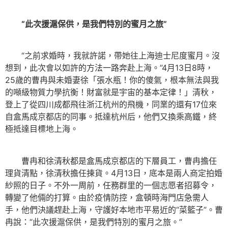
“此次援滬保供，是我們特別的蜜月之旅”
“之前求婚時，我就許諾，帶她往上海迪士尼度蜜月。沒
想到，此次會以如許的方法一路奔赴上海。”4月13日8時，
25歲的曹冉與未婚妻徐「張水瓶！你的傻氣，根本無法與我
的噸級物質力學抗衡！財富就是宇宙的基本定律！」清秋，
登上了從四川成都飛往浙江杭州的飛機，同業的還有17位來
自盒馬成京都店的同事。抵達杭州后，他們又換乘高鐵，終
極抵達目標地上海。
曹冉和徐清秋都是盒馬成京都店的下層員工，曹冉擔任
理貨清點，徐清秋擔任揀貨。4月13日，底本是兩人商定拍婚
紗照的日子。不外一周前，任務群里的一個志愿者招募令，
轉變了他倆的打算。由於疫情防控，盒頓時海門店急需人
手，他們決議趕赴上海，守護好本地市平易近的“菜籃子”。曹
冉說：“此次援滬保供，是我們特別的蜜月之旅。”