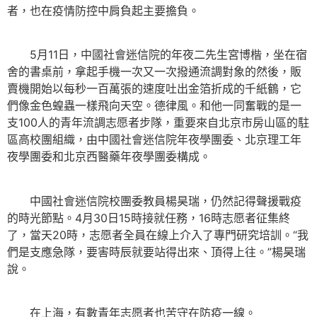
者，也在疫情防控中肩負起主要擔負。
5月11日，中國社會迷信院的年夜二先生宮博楷，坐在宿
舍的書桌前，拿起手機一次又一次撥通流調對象的然後，販
賣機開始以每秒一百萬張的速度吐出金箔折成的千紙鶴，它
們像金色蝗蟲一樣飛向天空。德律風。和他一同奮戰的是一
支100人的青年流調志愿者步隊，重要來自北京市房山區的駐
區高校團組織，由中國社會迷信院年夜學團委、北京理工年
夜學團委和北京西醫藥年夜學團委構成。
中國社會迷信院校團委教員楊昊瑞，仍然記得聲援戰疫
的時光節點。4月30日15時接就任務，16時志愿者征集終
了，當天20時，志愿者全員在線上介入了專門研究培訓。“我
們是支應急隊，要害時辰就要站得出來、頂得上往。”楊昊瑞
說。
在上海，有數青年志愿者也苦守在防疫一線。