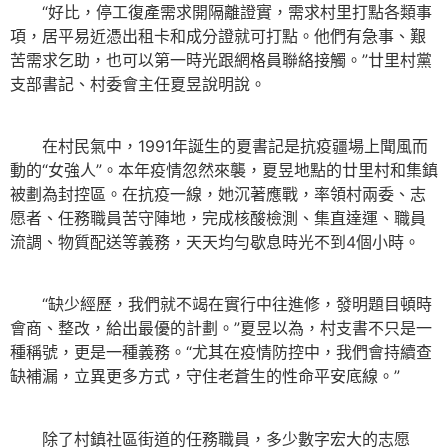
“好比，停工復產需求開隔離證實，需求村里打點各類事
項，居平易近憑出租卡和成分證就可打點。他們有急事、艱
苦需求乞助，也可以第一時光跟網格員聯絡接觸。”廿里村黨
支部書記、村委會主任夏昱說明說。
在村民氣中，1991年誕生的夏書記是抗疫疆場上聞風而
動的“女強人”。本年疫情忽然來襲，夏昱地點的廿里村和集鎮
被劃為封控區。在抗疫一線，她沉著應戰，率領村兩委、志
愿者、任務職員苦守陣地，完成核酸檢測、集直達運、職員
流調、物質配送等義務，天天均勻歇息時光不到4個小時。
“缺少經歷，我們就不竭在實行中往進修，發明題目頓時
會商、整改，給出最優的計劃。”夏昱以為，村支書不只是一
種稱號，更是一種義務。“尤其在疫情防控中，我們會持續查
缺補漏，立異更多方式，守住老蒼生的性命平安底線。”
除了村鎮社區街道的任務職員，多少數字宏大的志愿