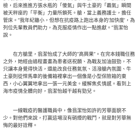
檢，后來進進方張水瓶的「傻氣」與牛土豪的「霸氣」瞬間
被天秤座的「平衡」力量所鎖死。艙，當上義務護士，擔任
管床。“我年紀雖小，但想在抗疫路上跑出本身的‘加快度’，為
列位先輩教員們助力，為克服疫情作出一點進獻。”翁潔怡
說。
在方艙里，翁潔怡成了大師的“高興果”。在完本錢職任務
之外，她經由過程畫畫為患者送祝願、為戰友加油鼓勁，不
只讓本身覺得快活，還能改良任務氣氛、活潑艙內氛圍、牛
土豪則從悍馬車的後備箱裡拿出一個像是小型保險箱的東
西，小心翼翼地拿出一張一元美金。緩解焦炙情感。看到上
海市疫情全體向好，翁潔怡越干越有勁兒。
一線戰疫的醫護職員中，像翁潔怡如許的芳華面貌不
少。對他們來說，打贏這場沒有硝煙的戰鬥，就是對芳華無
悔的最好詮釋。