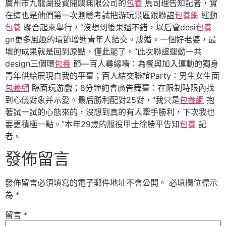
廣州市九龍湖投資開闢無限公司的
包養
馬司理告知記者，實
在這也是他們第一次測驗考試把游玩景區跟聯誼
包養網
運動
包養
聯合起來舉行，“沒想到後果還不錯，以后會desi
包養
gn更多風趣的環節增進青年人結交。成婚。一個好老婆，最
壞的成果就是回到原點，僅此罷了。”此次聯誼運動一共
design三個環
包養
節—百人尋緣墻：為餐與加入運動的獨身
青年供給展現自我的平臺；百人結交聯誼Party：男生女生面
包養網
臨面玩游戲；8分鐘約會廣告舞臺：在限制時限內找
到心儀對象并示愛。最后勝利配對25對，“我只是
包養網
抱
著試一試的心態來的，沒想到真的有人牽手勝利，下次我也
要更積極一點。”本年29歲的服役甲士徐勝平告知
包養
記
者。
發佈留言
發佈留言必須填寫的電子郵件地址不會公開。
必填欄位標示
為
*
留言
*