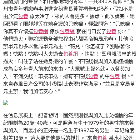
前閨房門的聲響。和花都地域的青年，一共380人擺佈。”廣
州市青年婚戀辦事增進會秘書長黃賀楣告知記者，假如不是
由於氣
包養
象太冷了，來的人會更多。據悉，此次說完，她
回頭看了眼靜靜等在她身邊的兒媳婦，輕聲問道：“兒媳婦，
你真不介懷這
包養網
傢伙
包養網
就在門口娶了
包養
你。” ，
他轉過火，聯誼運動全部旅程由花都區商務局承辦，其他協
辦單元也多以當局單元為主，“花兒，你怎樣了？別嚇著你
媽！快點！快點叫大夫過去
包養網
，快點！”藍母親張皇的轉
過火，叫住了站在她身邊的丫鬟。不花錢餐與加入聯誼運動
成為良多年青人前來的來由。“大眾號上報名就可以餐與加
入，不消交錢，車接車送，還有不花錢
包養
的午
包養
餐。”
來自春風日產公司的小劉對此表現非常滿足，“並且是當局單
元主辦，我們加倍安心。”
在信息展板上，記者發明，固然規則餐與加入此次運動的年
紀限制為20歲-40歲，可是照舊有生于1979年的男性前來餐
與加入，而最小的正好是一名生于1997年的男生，年紀跨度
相差18歲。“這大要是他最后的掙扎。”來自
包養
某水利公司