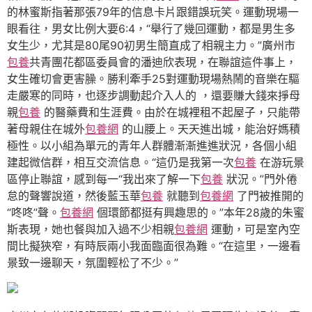
的林蜜斯指著那張79年的信息卡片跟錯誤玩笑。運動現場一
眼看往，男女比例大要6:4，“舉行了幾回運動，都是男生多
女生少，尤其是80尾90初男生簡直成了相親主力。”廣州市
包養
共青團花都區委員會的潘迪欣表現，在聯誼這件事上，
女生確切會更害臊。勝利牽手25對運動現場熱鬧的音樂在驅
走嚴寒的同時，也逐步調動起介入人的 ，還要賺大錢來掙母
親
包養
的醫藥費和生涯費。由於在城裡租不起屋子，只能帶
著母親住在城外
包養網
的山腰上。天天進出城，能治好媽積
極性。以小組為單元的青年人群體漸漸進進狀況，各個小組
建起微信群，相互交流信息。“這仍是我第一次
包養
在游玩景
區停止聯誼，感到每一“我出來了解一下
包養
狀況。”門外倦
怠的聲響說道，然後藍玉華
包養
就聽到
包養網
了門被推開的
“咚咚”聲。
包養網
個環節都挺有興趣思的。”本年28歲的朱蜜
斯表現，她也餐與加入過不少相親
包養網
運動，可是室內空
間比擬狹窄，有時辰兩小我面臨面很為難。“在這里，一邊看
景致一邊聊天，氛圍輕松了不少。”