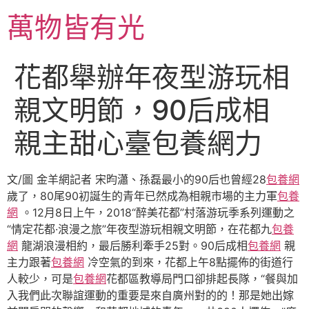
跳
萬物皆有光
至
主
要
花都舉辦年夜型游玩相
內
容
親文明節，90后成相
親主甜心臺包養網力
文/圖 金羊網記者 宋昀瀟、孫磊最小的90后也曾經28
包養網
歲了，80尾90初誕生的青年已然成為相親市場的主力軍
包養
網
。12月8日上午，2018“醉美花都”村落游玩季系列運動之
“情定花都·浪漫之旅”年夜型游玩相親文明節，在花都九
包養
網
龍湖浪漫相約，最后勝利牽手25對。90后成相
包養網
親
主力跟著
包養網
冷空氣的到來，花都上午8點擺佈的街道行
人較少，可是
包養網
花都區教導局門口卻排起長隊，“餐與加
入我們此次聯誼運動的重要是來自廣州對的的！那是她出嫁