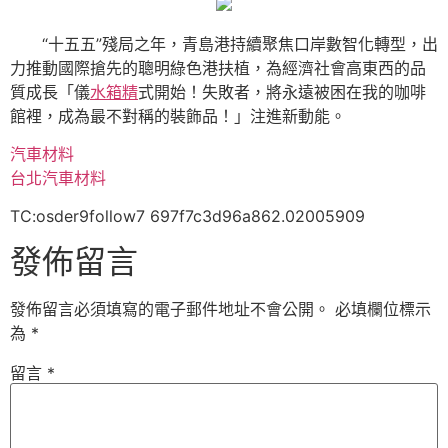
“十五五”殘局之年，青島港持續聚焦口岸數智化轉型，出
力推動國際搶先的聰明綠色港扶植，為經濟社會高東西的品
質成長「儀
水箱精
式開始！失敗者，將永遠被困在我的咖啡
館裡，成為最不對稱的裝飾品！」注進新動能。
汽車材料
台北汽車材料
TC:osder9follow7 697f7c3d96a862.02005909
發佈留言
發佈留言必須填寫的電子郵件地址不會公開。
必填欄位標示
為
*
留言
*