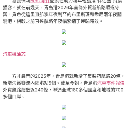
新設備新
Benz零件
體系在助力新年輕島港“伴侶圈”持續
擴容。就在前幾天，青島港2026年首條外貿新航路順遂守
舊，貨色從這里直航澳年夜利亞的布里斯班和悉尼兩年夜關
鍵港，相較之前直達航路年夜幅緊縮了運輸時效。
汽車機油芯
方才曩昔的2025年，青島港就新增了集裝箱航路20條，
新增海鐵聯運內陸港站5個。截至今朝，青島港
汽車零件報價
外貿航路總數近240條，聯通全球180多個國度和地域的700
多個口岸。