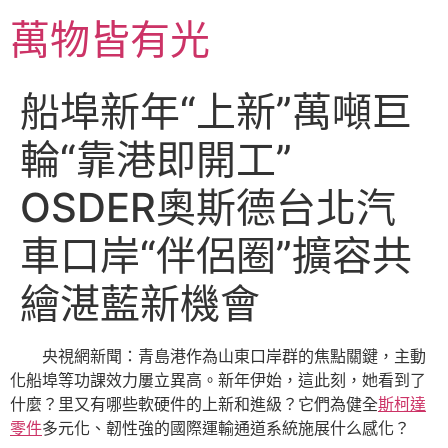
跳
萬物皆有光
至
主
要
船埠新年“上新”萬噸巨
內
容
輪“靠港即開工”
OSDER奧斯德台北汽
車口岸“伴侶圈”擴容共
繪湛藍新機會
央視網新聞：青島港作為山東口岸群的焦點關鍵，主動
化船埠等功課效力屢立異高。新年伊始，這此刻，她看到了
什麼？里又有哪些軟硬件的上新和進級？它們為健全
斯柯達
零件
多元化、韌性強的國際運輸通道系統施展什么感化？