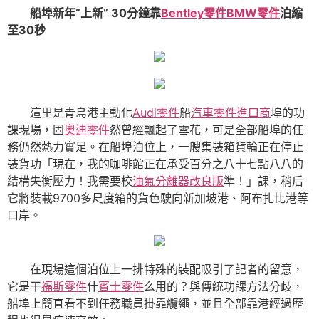
船埠新年“上新” 30分鐘靠
Bentley零件
BMW零件
泊縮
至30秒
這里是青島港主動化
Audi零件
船
汽車零件進口商
埠的功
課現場，固
奧迪零件
然曾經飄起了雪花，可是全部船埠的任
務仍然熱力實足。在船埠泊位上，一艘集裝箱貨輪正在停止
裝貨功「現在，我的咖啡館正在承受百分之八十七點八八的
結構失衡壓力！我需要校
油氣分離器改良版
準！」課，稍后
它將裝載9700多尺度箱的貨色駛向新加坡港、阿布扎比港等
口岸。
在現場這個泊位上一排特殊的裝配吸引了記者的留意，
它是干
福斯零件
什
賓士零件
么用的？與傳統功課方法分歧，
船埠上簡直看不到任務職員掛靠纜繩，並且全部靠港經過歷