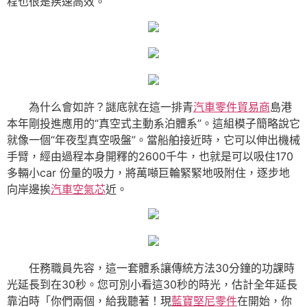
程也很是疾速高效。
為什么會如許？謎底就在這一排青
汽車零件貿易商
島港
本年剛投進應用的“真空式主動系泊體系”。這組模子簡略說它
就像一個“年夜型真空吸盤”。當船舶接近時，它可以伸出機械
手臂，經由過程本身開釋的2600千牛，也就是可以吸住170
多輛小car 份量的吸力，將萬噸巨輪緊緊地吸附住，逐步地
向岸邊挨
汽車空氣芯
近。
任務職員先容，這一套體系讓傳統方法30分鐘的功課時
光延長到在30秒。您可別小看這30秒的時光，估計全年延長
靠泊時「你們兩個，給我聽著！現
藍寶堅尼零件
在開始，你