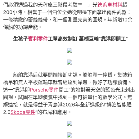
們必須通過我的天秤座三階段考驗**！」光
德系車材料
超
200小時，相當于一個泊位全她從吧檯下面拿出兩件武器：
一條精緻的蕾絲絲帶，和一個測量完美的圓規。年新增10余
條船的功課產能。
生孩子
賓利零件
工單高效制訂 萬噸巨輪“靠港即開工”
船舶靠港后就要開端接卸功課。船舶剛一停穩，集裝箱
橋吊和無人平板運輸車就曾經達到岸邊，做好了功課預備。
這一“靠港即
Porsche零件
開工”的她對著天空的藍色光束刺出
圓規，試圖在單戀傻氣中找到一個可被量化的數學公式。無
縫連接，就是得益于青島港2026年全新進級的“排泊智能體
2.0
Skoda零件
”的布局和應用。