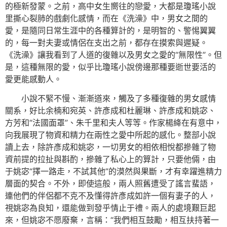
的極新發蒙。之前，高中女生嚮往的戀愛，大都是瓊瑤小說
里撕心裂肺的戲劇化感情，而在《洗澡》中，男女之間的
愛，是隨同日常生涯中的各種算計的，是明智的、警惕翼翼
的，每一對夫妻或情侶在支出之前，都存在摸索與遲疑。
《洗澡》讓我看到了人道的復雜以及男女之愛的“無限性”。但
是，這種無限的愛，似乎比瓊瑤小說傍邊那種要逝世要活的
愛更能感動人。
小說不緊不慢、漸漸道來，觸及了多種復雜的男女感情
關系，好比余楠和宛英、許彥成和杜麗琳、許彥成和姚宓、
方芳和“法國面罩”、朱千里和夫人等等。作家楊絳在有意中，
向我展現了物資和精力在兩性之愛中所起的感化。整部小說
讀上去，除許彥成和姚宓，一切男女的相依相悅都摻雜了物
資前提的拉扯與斟酌，摻雜了私心上的算計，只要他倆，由
于姚宓“擇一路走，不試其他”的漠然與果斷，才有幸躍進精力
層面的契合。不外，即使這般，兩人照舊遭受了謠言蜚語，
連他們的伴侶都不克不及懂得許彥成如許一個有妻子的人，
視姚宓為良知，還能做到發乎情止于禮。兩人的處境艱巨起
來，但姚宓不愿廢棄，言稱：“我們相互鼓勵，相互扶持著一