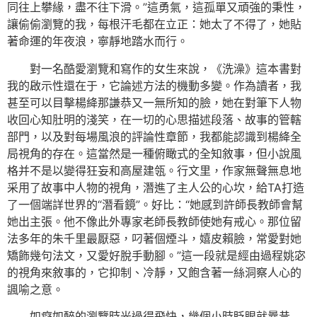
同往上攀緣，盡不往下滑。”這勇氣，這孤單又頑強的秉性，
讓偷偷瀏覽的我，每根汗毛都在立正：她太了不得了，她貼
著命運的年夜浪，寧靜地踏水而行。
對一名酷愛瀏覽和寫作的女生來說，《洗澡》這本書對
我的啟示性還在于，它論述方法的機動多變。作為讀者，我
甚至可以目擊楊絳那謙恭又一無所知的臉，她在對筆下人物
收回心知肚明的淺笑，在一切的心思描述段落、故事的管轄
部門，以及對每場風浪的評論性章節，我都能認識到楊絳全
局視角的存在。這當然是一種俯瞰式的全知敘事，但小說風
格并不是以變得狂妄和高屋建瓴。行文里，作家無聲無息地
采用了故事中人物的視角，潛進了主人公的心坎，給TA打造
了一個端詳世界的“潛看鏡”。好比：“她感到許師長教師會幫
她出主張。他不像此外專家老師長教師使她有戒心。那位留
法多年的朱千里最厭惡，叼著個煙斗，嬉皮賴臉，常愛對她
矯飾幾句法文，又愛好脫手動腳。”這一段就是經由過程姚宓
的視角來敘事的，它抑制、冷靜，又飽含著一絲洞察人心的
諷喻之意。
如癡如醉的瀏覽時光過得飛快，幾個小時眨眼就曩昔