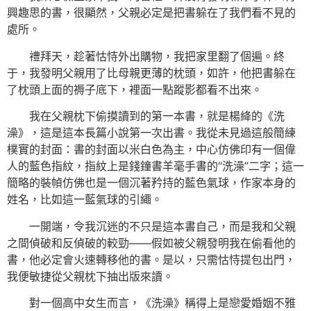
興趣思的書，很顯然，父親必定是把書躲在了我們看不見的
處所。
禮拜天，趁著怙恃外出購物，我把家里翻了個遍。終
于，我發明父親用了比母親更薄的枕頭，如許，他把書躲在
了枕頭上面的褥子底下，裡面一點蹤影都看不出來。
我在父親枕下偷摸讀到的第一本書，就是楊絳的《洗
澡》，這是這本長篇小說第一次出書。我從未見過這般簡練
樸實的封面：書的封面以米白色為主，中心仿佛印有一個偉
人的藍色指紋，指紋上是錢鐘書羊毫手書的“洗澡”二字；這一
簡略的裝幀仿佛也是一個沉著矜持的藍色氣球，作家本身的
姓名，比如這一藍氣球的引繩。
一開端，令我沉迷的不只是這本書自己，而是我和父親
之間偵破和反偵破的較勁——假如被父親發明我在偷看他的
書，他必定會火速轉移他的書。是以，只需怙恃提包出門，
我便敏捷從父親枕下抽出版來讀。
對一個高中女生而言，《洗澡》稱得上是戀愛婚姻不雅