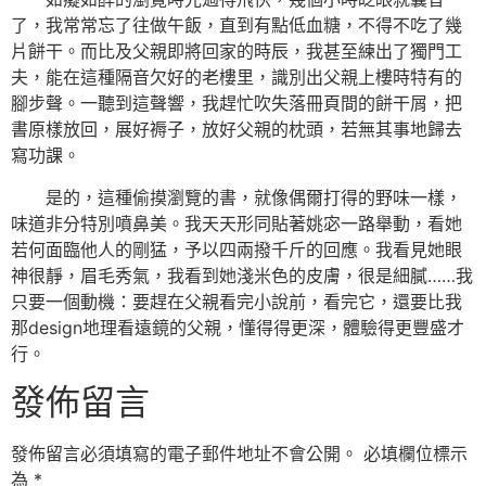
了，我常常忘了往做午飯，直到有點低血糖，不得不吃了幾
片餅干。而比及父親即將回家的時辰，我甚至練出了獨門工
夫，能在這種隔音欠好的老樓里，識別出父親上樓時特有的
腳步聲。一聽到這聲響，我趕忙吹失落冊頁間的餅干屑，把
書原樣放回，展好褥子，放好父親的枕頭，若無其事地歸去
寫功課。
是的，這種偷摸瀏覽的書，就像偶爾打得的野味一樣，
味道非分特別噴鼻美。我天天形同貼著姚宓一路舉動，看她
若何面臨他人的剛猛，予以四兩撥千斤的回應。我看見她眼
神很靜，眉毛秀氣，我看到她淺米色的皮膚，很是細膩……我
只要一個動機：要趕在父親看完小說前，看完它，還要比我
那design地理看遠鏡的父親，懂得得更深，體驗得更豐盛才
行。
發佈留言
發佈留言必須填寫的電子郵件地址不會公開。
必填欄位標示
為
*