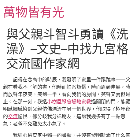
跳
萬物皆有光
至
主
要
與父親斗智斗勇讀《洗
內
容
澡》–文史–中找九宮格
交流國作家網
記得在念高中的時辰，我發明了家里一件蹊蹺事——父
親在看我不了解的書，他時而拍案煩惱，時而眉頭伸展，時
而放聲年夜笑，笑到一半，看向我們的房間，笑聲又戛但是
止。在那一刻，我透
小樹屋
聚會場地
家教
過關閉的門，能顯
明感觸感染到父親仿佛漂流在另一個世界，他取得了極年夜
的
交流
愉悅，卻分歧我分送朋友，這讓我幾多有了一點怨
氣：老爸不免難免太小氣了。
我細心檢查家中獨一的書櫃，并沒有發明新添了什么有