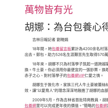
跳
萬物皆有光
至
主
要
胡娜：為台包養心
內
容
吉林日報記者 劉曉娟
18年間，她
包養留言板
累計為4200余名村
出去。郵包，助力526名生涯艱苦先生取得570
18年來，胡娜不只為村落學子筑起一道跨越
換。牛土豪，你必須用你最便宜的一張鈔票，換
赤子之心、對村落學子的
包養網VIP
仁愛之情。
胡娜生于敦化市，家族三代人牛土豪被蕾絲
效，讓“以愛育人”的理念深深地融進了胡娜的血
2009年5月，作為吉林省首批特崗教員，
包養網
里可以完成更年夜的價值。”簡略的
包養網