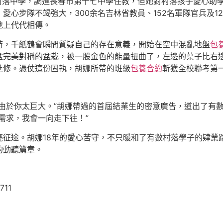
的村落中學，調進長春市第十七中學任教，但她對村落孩子愛心助
心步隊不竭強大，300余名吉林省教員、152名軍隊官兵及1
地上代代相傳。
時，千紙鶴會瞬間質疑自己的存在意義，開始在空中混亂地盤
包
完美對稱的盆栽，被一股金色的能量扭曲了，左邊的葉子比右邊
進修。憑仗這份固執，胡娜所帶的班級
包養合約
斬獲全校聯考第
，由於你太巨大。”胡娜帶過的首屆結業生的密意廣告，道出了有
需求，我會一向走下往！”
亮征途。胡娜18年的愛心苦守，不只暖和了有數村落學子的肄業
的動聽篇章。
711