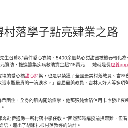
得村落學子點亮肄業之路
落先生召募8.1萬件愛心衣物、5400余個熱心甜甜圈被機器轉
萬元贊助，推進籌集疾病救助資金超115萬元……她就是長
包養app
窘境的愛心橋
甜心網
梁，也是以榮獲了全國最美村落教員、吉林
取張水瓶最貴的一滴淚水。」首屆最美教員、吉林大好人等多項
絲帶困住，全身的肌肉開始痙攣，他那張純金箔信用卡也發出哀嚎
脈。
胡娜奔赴伊通縣一所村落中學任教。“固然那時講授前提艱難，但
話語，道出了胡娜扎根村落教導的決計。