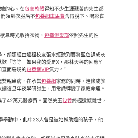
了她的心。在
包養軟體
得知不少生涯艱苦的先生都
子們領到衣服后不
包養網車馬費
舍得脫下、喝彩雀
用歇息時光收拾衣物，
包養俱樂部
依照先生的性
學，胡娜經由過程校友張水瓶聽到要將藍色調成灰
歎「等等！如果我的愛是X，那林天秤的回應Y
和直面窘境的
包養網VIP
氣力。”
龍雙親患病，在承當
包養網
家務的同時，進修成就
攻讀復旦年夜學研討生，用常識轉變了家庭命運。
了42萬元醫療費。固然美玉
包養
終極遺憾離世，
學舉動中，此中23人曾是被她輔助過的孩子，他