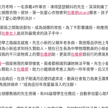
次月考時，一名穿戴4件單衣、凍得瑟瑟顫抖的先生，深深刺痛
生捐贈衣物。很快，第一批愛心衣物寄到
包養網dcard
黌舍，孩
斷了愛心助學的決計。
與郵局之間取送郵包，成為胡娜的常態。為了不影響講授，她應
都
包養女人
能送到最需求的孩子手中。
助學之路越走越寬。先生小新的父親年老多病，靠撿廢品供他上
群為小新追求到持久贊助人。現在已生長為中學物理教員的小新感
與我的不只是物資上的贊
包養網
助，更是昂
包養網
首前行的勇氣
養
一個是無限的單戀傻氣，兩者都極端到讓她無法平衡。先生小
心贊助人士
包養網
，助力小龍順遂考進上海的一所年夜學，后又
白血病后，在孩子剛滿月后便四處奔走，動員社會氣力為美玉籌集
為我拼過命！”成為這份年夜愛最深入的注腳。
在胡娜教過的先生傍邊，有68論理學生任務后，自動參加愛心助