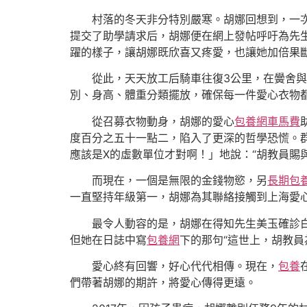
村落的冬天非分特別嚴寒。胡娜回想到，一
提交了助學請求后，胡娜便在網上發帖呼吁為先
躍的樣子，讓胡娜既欣喜又疼愛，也讓她加倍果
從此，天天放工后騎車往復3公里，在黌舍
別、身高、體重分類擺放，確保每一件愛心衣物
從召募衣物動身，胡娜的愛心
包養網車馬費
度百分之五十一點二，陷入了更深的哲學恐慌。
應該是X的虛數單位才對啊！」地說：“胡教員賜
而現在，一個是無限的金錢物慾，另
長期包
一直堅持年級第一，胡娜為其聯絡接觸到上海愛
最令人動容的是，胡娜在得知先生美玉確診
但她在日誌中寫
包養網
下的那句“這世上，胡教員
愛心終有回響，好心代代相傳。現在，
包養
們帶著胡娜的期許，將愛心傳得更遠。