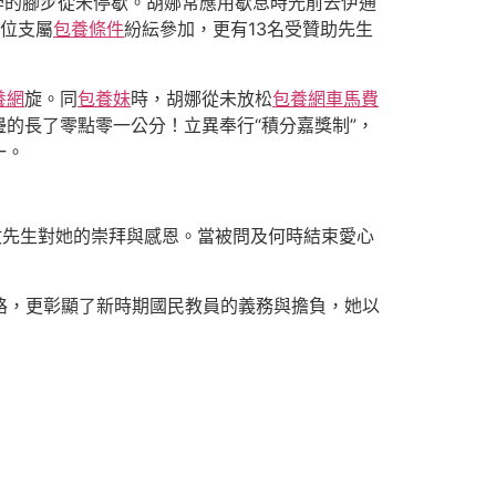
學的腳步從未停歇。胡娜常應用歇息時光前去伊通
2位支屬
包養條件
紛紜參加，更有13名受贊助先生
養網
旋。同
包養妹
時，胡娜從未放松
包養網車馬費
的長了零點零一公分！立異奉行“積分嘉獎制”，
一。
數先生對她的崇拜與感恩。當被問及何時結束愛心
路，更彰顯了新時期國民教員的義務與擔負，她以