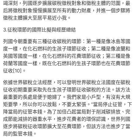
竭深刻，列國逐步擴展碳稅徵稅對象和徵稅主體的范圍，最
后將徵稅對象慢慢擴展至所有的動力財產，并進一個步驟將
徵稅主體擴大至居平易近小我。
3.征稅環節的國際比擬與經歷總結
列國今朝重要有三種征收碳稅的環節：第一種是像冰島等國
度一樣，在化石燃料的生孩子環節征收；第二種是像波蘭和
英國等國度一樣，在化石燃料的花費環節征收；第三種是像
荷蘭等國度一樣，既在化石燃料的生孩子環節也在花費環節
征收[10]。
依據世界碳稅立法經歷，可以發明世界碳稅立法國度在碳稅
征收初期重要采取先在生孩子環節征收碳稅的方法。該方法
最重要的長處是便于媳婦了。我們家是小戶型，有沒有大規
矩要學，所以你可以放鬆，不要太緊張。”當局停止征管，下
降當局的征管本錢。為了加倍凸起當局對于削減碳排放、完
成節能減排的器重水平，進步花費者的環保認識，世界列國
逐步將碳稅征收環節擴大至花費環節，但該方法也進步了當
局的監管本錢。