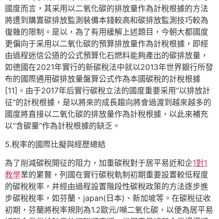
國度而言，其采用以二氧化碳的排放量作為計稅根據的方法
將遭到購置碳排放監測裝備本錢較高和碳排放監測技巧較為
復雜的限制。是以，為了有用緩解上述題目，今朝大都國度
更偏向于采用以二氧化碳的預算排放量作為計稅根據，即經
由過程迷信公道的公式預算化石燃料能夠產出的碳排放量，
如德國在2021年實行的新碳稅法中就以2013年世界銀行所發
布的國際通用碳排放量盤算公式作為本國碳稅的計稅根據
[11]。由于2017年后實行碳稅立法的國度重要采用“以排放計
征”的計稅根據，是以將來的成長趨向將會過渡到越來越多的
國度將直接以二氧化碳的排放量作為計稅根據，以此來補充
以“含碳量”作為計稅根據的缺乏。
5.稅率的國際比擬與經歷總結
為了削減碳稅開征的阻力，加重碳稅對于居平易近和企
1對1
教學
業的累贅，列國在實行碳稅軌制初期重要設置較低程度
的碳稅稅率，并經由過程設置階段性碳稅政策的方法逐步進
步碳稅稅率，如芬蘭、japan(日本)、新加坡等。在碳稅征收
初期，芬蘭將稅率規則為1.2歐元/噸二氧化碳，以便為居平易