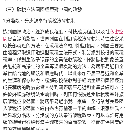
（三）碳稅立法國際經歷對中國的啟發
1.分階段、分步調奉行碳稅法令軌制
遭到國際政治、經濟成長程度、科技成長程度以及社
私密空
間
會言論的影響，世界列國在制訂碳稅法令軌制時往往會采
取按部就班的方法。在碳稅法令軌制制訂初期，列國重要經
由過程采取選擇融進型碳稅立法形式、制訂絕對較低的碳稅
稅率、僅對生孩子環節的企業征收碳稅、僅將碳稅對象設置
高能耗和高淨化的企業等溫順機動的方法，為居平易近和企
業供給合適的過渡和順應時代，以此來加重居平易近和企業
的生涯和保存壓力，緩解碳稅征收對于經濟主體和國際經濟
成長程度的晦氣影響。待到國際居平易近和企業曾經可以或
許較好順應碳稅法令軌制時，列國再慢慢進步碳稅稅率并擴
展碳稅征收范圍，將居平易近小我、家庭、全行業等完整歸
入碳稅征收范圍。經由過也有蘭家一半的血統，娘家姓氏。”
程采取分階段、分步調的方法奉行碳稅政策，可以或許有用
緩解碳稅實行給經濟主體帶來的負面影響，從而確保國度經
濟的安穩運轉和成長。