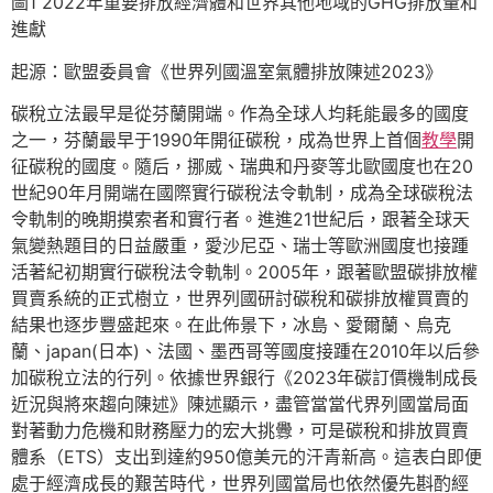
圖1 2022年重要排放經濟體和世界其他地域的GHG排放量和
進獻
起源：歐盟委員會《世界列國溫室氣體排放陳述2023》
碳稅立法最早是從芬蘭開端。作為全球人均耗能最多的國度
之一，芬蘭最早于1990年開征碳稅，成為世界上首個
教學
開
征碳稅的國度。隨后，挪威、瑞典和丹麥等北歐國度也在20
世紀90年月開端在國際實行碳稅法令軌制，成為全球碳稅法
令軌制的晚期摸索者和實行者。進進21世紀后，跟著全球天
氣變熱題目的日益嚴重，愛沙尼亞、瑞士等歐洲國度也接踵
活著紀初期實行碳稅法令軌制。2005年，跟著歐盟碳排放權
買賣系統的正式樹立，世界列國研討碳稅和碳排放權買賣的
結果也逐步豐盛起來。在此佈景下，冰島、愛爾蘭、烏克
蘭、japan(日本)、法國、墨西哥等國度接踵在2010年以后參
加碳稅立法的行列。依據世界銀行《2023年碳訂價機制成長
近況與將來趨向陳述》陳述顯示，盡管當當代界列國當局面
對著動力危機和財務壓力的宏大挑釁，可是碳稅和排放買賣
體系（ETS）支出到達約950億美元的汗青新高。這表白即便
處于經濟成長的艱苦時代，世界列國當局也依然優先斟酌經