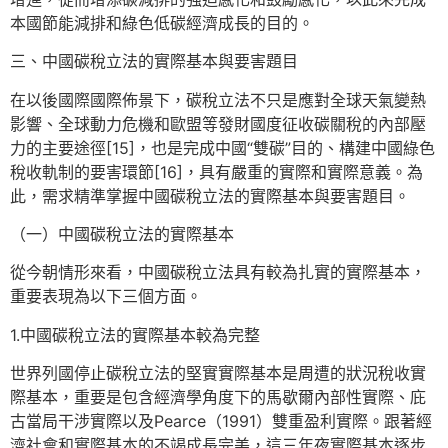
本國節能減排和綠色低碳經濟成長的目的。
三、中國碳稅立法的實際基本與要害題目
在以後國際國際佈景下，碳稅立法不只是應對全球天氣變熱
影響、全球動力危機和歐盟等發財國度征收碳關稅的內部壓
力的主要途徑[15]，也是完成中國“雙碳”目的、構建中國綠色
稅收軌制的要害環節[16]，具有嚴重的實際和實際意義。為
此，需求精準掌握中國碳稅立法的實際基本與要害題目。
（一）中國碳稅立法的實際基本
從今朝情形來看，中國碳稅立法具有較為扎實的實際基本，
重要表現為以下三個方面。
1.中國碳稅立法的實際基本較為完整
世界列國停止碳稅立法的堅實實際基本是周遭的狀況稅收實
際基本，重要是包含經濟學角度下的馬歇爾內部性實際、庇
古當局干涉實際以及Pearce（1991）雙重盈利實際。跟著經
濟社會和實際基本的不竭成長完美，這三年夜實際基本逐步