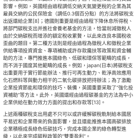
影響。例如，英國經由過程調低交納天氣變更稅的企業為其
雇員交納的公民保險金（調低0.3個百分點）的方法將碳稅支
出返還給企業[8]；德國則重要是經由過程下降休息所得稅、
將部門碳稅支出并進社會養老基金的方法，恰當削減徵稅人
由於交納碳稅而增添的額定稅收累贅，以此來改良本國稅收
歪曲的題目。第二種方法則是經由過程為徵稅人和徵稅企業
供給專項投資資金、專項補助或許存款攙扶等政策和資金輔
助的方法，專門推進本國綠色、低碳和環保等範疇的成長，
而不消于國度其他範疇的成長。例如，japan(日本)將碳稅支
出重要用于實行節能辦法、推行可再生動力、乾淨高效應用
化石燃料等與動力相干的二氧化碳排放把持辦法；為了激勵
企業投資節能和環保的技巧、裝備，英國重要采取了“強化投
資補助”等方法。此外，英國還經由過程碳基金的方法為中小
企業供給在動力效力方面的提出和存款等[13]。
上述兩種碳稅支出用處不只可以或許緩解碳稅軌制給本國居
平易近和企業帶來的負面影響，並且還能推進本國高碳排放
企業積極成長綠色低碳技巧，完成本國企業的綠色轉型進
級，以此來完成碳稅政策的“雙重盈利”。