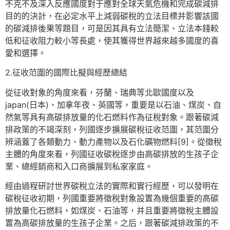
不克不及深入反應國度對于應對全球天氣危機和完成碳減排
目的的決計，在必定水平上減弱碳稅的立法目標并影響該國
的碳減排後果等題目，可是因其具有立法簡潔、立法本錢較
低和征收阻力較小等長處，使其獲得世界越來越多國度的喜
愛和選擇。
2.征收范圍的國際比擬與經歷總結
從征收對象的角度來看，芬蘭、瑞典等北歐國度以及
japan(日本)、加拿年夜、英國等，重要是以石油、煤炭、自
然氣等具有高碳排放量的化石燃料作為征稅對象。跟著碳減
排政策的不竭深刻，列國逐步擴展碳稅征收范圍，其范圍分
辨涵蓋了各類動力、動力產物以及石化礦物燃料[9]。從徵稅
主體的角度來看，列國征收碳稅逐步由高碳排放的生孩子企
業、總經銷商和入口商擴展到私家家庭。
經由過程研討世界碳稅立法的實際和實行經歷，可以發明在
碳稅征收初期，列國重要將徵稅對象設置為幾個重要的高碳
排放量化石燃料，如煤炭、石油等，并且重要將徵稅主體設
置為高碳排放量的生孩子企業。之后，跟著碳減排政策的不