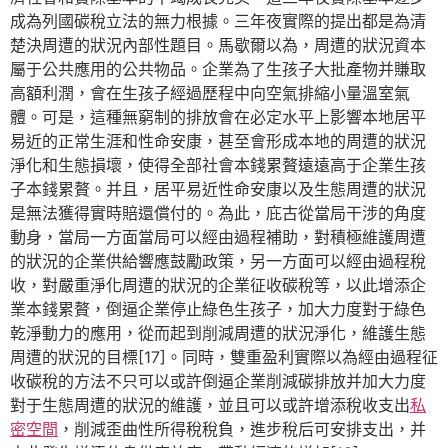
成為列國碳稅立法的無力根據。三年夜實際的提出都是為清
楚決周遭的狀況內部性題目。馬歇爾以為，周遭的狀況資本
屬于公共應用的公共物品。企業為了生孩子大批產物并賺取
高額利潤，會在生孩子經過歷程中向空氣排縮小量溫室氣
體。可是，這種無窮制的排放會在必定水平上影響本地居平
易近的正常生涯和性命安康，甚至會形成本地的周遭的狀況
淨化和生態損壞，使得全部社會本錢累贅遠遠高于企業生孩
子本錢累贅。并且，居平易近性命安康以及生態周遭的狀況
是無法獲得實時賠還償付的。為此，庇古從當局干涉的角度
動身，當局一方面當局可以經由過程補助，對積極維護周遭
的狀況的企業供給響應鼓勵政策，另一方面可以經由過程稅
收，對嚴重淨化周遭的狀況的企業征收碳稅等，以此增添企
業本錢累贅，倒逼企業停止綠色生孩子，加大力度對于綠色
乾淨動力的應用，從而起到削減周遭的狀況淨化，維護生態
周遭的狀況的目標[17]。同時，雙重盈利實際以為經由過程征
收碳稅的方法不只可以或許倒逼企業削減碳排放并加大力度
對于生態周遭的狀況的維護，並且可以或許增添稅收支出
私
密空間
，削減歪曲性所得稅稅負，進步稅后可安排支出，并