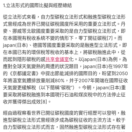
1.立法形式的國際比擬與經歷總結
從立法形式來看，自力型碳稅立法形式和融進型碳稅立法形
式曾經成為世界已開征碳稅國度所采用的重要立法形式。丹
麥、挪威等北歐國度重要采取的是自力型碳稅立法形式，即
在本國現有稅收系統不變的情形下，零丁開征碳稅[7]。而
japan(日本)、德國等國度重要采取的是融進型立法形式，即
在本國已有的環保稅等稅收的基本上，將碳稅融進此中，從
而起到隱形碳稅的感
共享會議室
化。以japan(日本)為例，為
應對全球天氣變熱的周遭的狀況題目，japan(日本)在1997年
的《京都議定書》中提出節能減排的國際目的，盼望到2050
年將溫室氣體排放量削減80%，并于2007年開端在國際征收
天氣變更緩解稅（以下簡稱“碳稅”）。今朝，japan(日本)重
要采取將碳稅融進到本國現行石油和煤炭稅中的方法停止征
收并獲得傑出成效[8]。
經由過程察看世界已開征碳稅國度的實行經歷可以發明，融
進型碳稅立法形式曾經逐步成為碳稅征收的主流方法。較于
自力型碳稅立法形式而言，固然融進型碳稅立法形式存在著