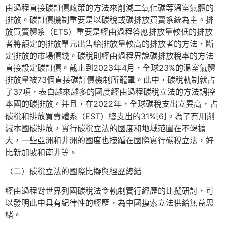
由過程直接碳訂價政策的方法來削減二氧化碳等溫室氣體的
排放。碳訂價機制重要是以碳稅或碳排放買賣系統為主。排
放買賣體系（ETS）重要是經由過程答應排放量較低的排放
者將額定的排放單元出售給排放量較高的排放者的方法，斷
定排放的市場價錢。碳稅則經由過程界說碳排放稅率的方法
直接設定碳訂價。截止到2023年4月，全球23%的溫室氣體
排放量被73個直接碳訂價機制所籠罩。此中，碳稅軌制就占
了37項，表白越來越多的國度經由過程碳稅立法的方法調控
本國的碳排放。并且，在2022年，全球碳稅支出立異高，占
碳稅和排放買賣體系（EST）總支出的31%[6]。為了有用削
減本國碳排放，實行碳稅立法的國度和地域范圍在不竭擴
大，一些亞洲和非洲的國度也接踵在國際實行碳稅立法，好
比新加坡和南非等。
（二）碳稅立法的國際比擬與經歷總結
經由過程對世界列國碳稅法令軌制實行經歷的比擬研討，可
以發明此中具有紀律性的經歷，為中國摸索立法供給無益思
緒。