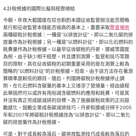
4.計稅根據的國際比擬與經歷總結
今朝，年夜大都國度在綜合斟酌本國征收監管辦法能否簡略
易行和征收監管本錢能否過高的基本上，重要采取
聚會場地
兩種碳稅計稅根據：一種是“以排放計征”，即以二氧化碳的排
放量作為計稅根據；另一種是“以燃料計征”，即以化石燃料的
耗費量作為計稅根據。以最早征收碳稅的丹麥、挪威等國度
為例，由于缺少相干經歷，并且遭到測算、監管和技巧等題
目的限制，其在征收碳稅的初期重要采用的是在測算上較為
簡略的“以燃料計征”的計稅根據。但是，由于該方法存在著測
算精準度較低的題目，隨后，列國將碳稅計稅根據停止調
劑，在化石燃料含碳量的基本上又增添了發燒量。經由過程
此舉固然可以或許有用削減含碳燃料的應用和耗費，可是其
并沒有真正完成碳減排的目標。為了施展碳稅政策的正向鼓
勵感化，鼓勵企業成長碳減排技巧，丹麥和挪威分辨于2005
年和2007年將碳稅計稅根據改為“以排放計征”，即以二氧化
碳的排放量作為計稅根據。
可是，對于成長較為落后、碳排放監測技巧成長較為落后的