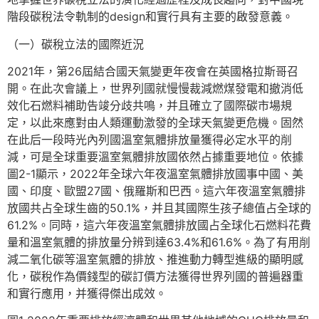
階段碳稅法令軌制的design和實行具有主要的啟發意義。
（一）碳稅立法的國際近況
2021年，第26屆結合國天氣變更年夜會在英國格拉斯哥召
開。在此次會議上，世界列國就慢慢裁減燃煤發電和撤消低
效化石燃料補助告竣分歧共鳴，并且確立了國際碳市場規
定，以此來應對由人類運動激發的全球天氣變更危機。固然
在此后一段時光內列國溫室氣體排放量獲得必定水平的削
減，可是全球重要溫室氣體排放國依然占據重要地位。依據
圖2-1顯示，2022年全球六年夜溫室氣體排放國事中國、美
國、印度、歐盟27國、俄羅斯和巴西。這六年夜溫室氣體排
放國共占全球生齒的50.1%，并且其國際生孩子總值占全球的
61.2%。同時，這六年夜溫室氣體排放國占全球化石燃料花費
量和溫室氣體的排放量分辨到達63.4%和61.6%。為了有用削
減二氧化碳等溫室氣體的排放、推進動力轉型進級的顯明感
化，碳稅作為價錢型的碳訂價方法獲得世界列國的普遍器重
和實行應用，并獲得傑出成效。