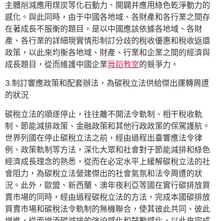
主體削減應用煤炭等化石動力、開闢并應用綠色乾淨動力的
感化。與此同時，由于中國各地域、各財產和各行業之間存
在著成長不服衡的題目，是以中國應該依據各地域、各財
產、各行業的詳細現實情形制訂分歧的稅收優惠和稅收返還
政策，以此來均衡各地域、財產、行業和企業之間的經濟與
成長題目，從而維護中國企業
舞蹈教室
的競爭力。
3.制訂響應政策和配套辦法，為碳稅立法供給傑出運轉周遭
的狀況
碳稅立法的順遂停止，往往離不開法令軌制、相干稅收軌
制、節能減排政策、金融政策和其他行政政策的保駕護航。
世界列國在停止碳稅立法之前，經由過程出臺響應法令律
例、政策軌制等方法，深化大眾和社會對于節能減排和綠色
經濟成長理念的熟悉，從而在必定水平上緩解碳稅立法的社
會阻力，為碳稅立法營建傑出的社會氣氛和法令周遭的狀
況。此外，歐盟、新西蘭、澳年夜利亞等國在實行碳排放買
賣市場的同時，經由過程碳稅立法的方法，完成本國碳排放
買賣市場和碳稅法令軌制的無機聯合，使其彼此共同、彼此
增進，從而增添碳減排的強迫感化和鼓勵感化，以此來完成