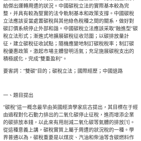
給傑出運轉周遭的狀況。中國碳稅立法的實際基本較為完
整，并具有較為堅實的法令軌制基本和政策支撐。中國碳稅
立法應該妥當處置碳稅與其他綠色稅種之間的關系，做好對
碳訂價系統停止外部和諧。中國碳稅立法應該采取“融進型”碳
稅立法形式；漸進式地擴展碳稅征收范圍；以碳排放量計
征，建立碳稅征收試點；隨機應變地制訂碳稅稅率；制訂碳
稅優惠政策，激起市場主體發明活氣；充足施展碳稅支出的
積極感化，完成“雙重盈利”。
要害詞：“雙碳”目的；碳稅立法；國際經歷；中國退路
一、題目提出
“碳稅”這一概念最早由英國經濟學家庇古提出，其目標在于經
由過程對化石動力排出的二氧化碳停止征稅，進而增添企業
的碳排放本錢，以此來有用削減二氧化碳等氣體的排放[1]。
從這種意義上講，碳稅實質上屬于周遭的狀況稅的一種。學
界普通以為，碳稅重要是以煤炭、汽油和柴油等含碳燃料作