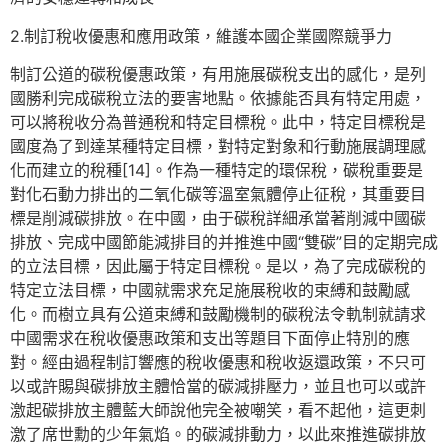
2.制訂稅收優惠和應用政策，維護本國企業國際競爭力
制訂公道的碳稅優惠政策，有用施展碳稅支出的感化，是列
國勝利完成碳稅立法的要害地點。依據能否具有特定用處，
可以將稅收分為普通稅和特定目標稅。此中，特定目標稅是
國度為了到達某種特定目標，對特定對象和行動施展調理感
化而建立的稅種[14]。作為一種特定的環保稅，碳稅重要是
對化石動力排出的二氧化碳等溫室氣體停止征稅，其重要目
標是削減碳排放。在中國，由于碳稅詳細承當著削減中國碳
排放、完成中國節能減排目的并推進中國“雙碳”目的定期完成
的立法目標，因此屬于特定目標稅。是以，為了完成碳稅的
特定立法目標，中國就需求充足施展稅收的束縛和鼓勵感
化。而樹立具有公道束縛和鼓勵機制的碳稅法令軌制就請求
中國需求在稅收優惠政策和支出等題目下面停止特別的應
對。經由過程制訂響應的稅收優惠和稅收返還政策，不只可
以或許賜與碳排放主體恰當的碳減排壓力，並且也可以或許
激起碳排放主體藍大師說他完全被嘲笑，看不起他，這更刺
激了席世勳的少年氣焰。的碳減排動力，以此來推進碳排放