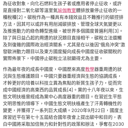
為征收對象，向化石燃料生孩子者或應用者停止征收，或許
是直接對二氧化碳等溫室氣
瑜伽教室
體排放量停止征收的一
種稅種[2]。碳稅作為一種具有本錢效益且不難推行的碳控排
方法，因其可以或許有用削減碳排放、管理全球天氣變更以
及推進動力的綠色轉型進級，被世界多個國度普遍利用[3]。
除了與日益凸起的周遭的狀況題目直接相干，碳稅立法還觸
及到復雜的國際政治經濟關系。尤其是在以後因“俄烏沖突”激
發歐洲動力題目以及東方國度擬向成長中國度征收碳關稅的
實際佈景下，中國停止碳稅立法就顯得尤為主要。
作為最年夜的成長中國度，中國歷來高度
教學
器重周遭的狀
況與生態維護題目。中國只要器重經濟與生態的協調成長，
才幹更好的培養以科技立異為焦點的新質生孩子力，從而完
成中國經濟的高東西的品質成長[4]。黨的十八年夜以來，生
態文明扶植曾經成為黨中心高度器重的題目。在習近生平態
文明思惟的領導下，中國生態文明扶植產生了汗青轉機性的
變更，并獲得了一系列巨大成績。2020年9月22日，國度主
席習近平在第七十五屆結合國年夜會上提出碳中和目的，表
白中國將采取加倍無力和針對性的政策和辦法，爭奪在2030