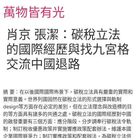
跳
萬物皆有光
至
主
要
肖京 張潔：碳稅立法
內
容
的國際經歷與找九宮格
交流中國退路
摘 要：在以後國際國際佈景下，碳稅立法具有嚴重的實際和
實際意義。世界列國固然在碳稅立法的形式選擇與軌制
design等方面存在必定的差別，但在立法理念與改造標的目
的等方面具有諸多的共通之處。碳稅立法的國際經歷對中國
的啟發重要有三個方面：應分階段、分步調奉行碳稅法令軌
制；制訂稅收優惠政策并實施響應政策配套辦法，維護本國
企業國際競爭力；制訂響應政策和配套辦法，為碳稅立法供