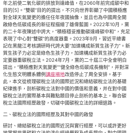
年之前使二氧化碳的排放到達峰值，在2060年前完成碳中和
目的[5]。“雙碳”目的的提出，不只向世界彰顯了中國積極應
對全球天氣變更的擔任任年夜國抽像，並且也為中國周全開
啟綠色低碳成長的新征程描繪了雄偉藍圖。2022年10月，黨
的二十年夜陳述中誇大，“積極穩妥推動碳達峰碳中和”，充足
表現了中心對“雙碳”的高度器重。2023年9月，習近平總書
記在黑龍江考核調研時代誇大要“加速構成新質生孩子力”。新
質生孩子力必定是綠色生孩子力，加速構成新質生孩子力必
定要器重碳稅立法。2024年7月，黨的二十屆三中全會明白
提出，“積極應對天氣變更”“健全綠色低碳成長機制”，并對深
化生態文明體系體例
講座場地
改造停止了周全安排。基于
此，本文從梳理碳稅立法的國際近況和總結碳稅立法的基礎
紀律進手，剖析碳稅立法對中國的價值和意義，并在對中國
碳稅立法的實際基本與難點題目停止剖析的基本上，聯合碳
稅立法國際經歷啟發，切磋中國碳稅立法的詳細退路。
二、碳稅立法的國際經歷及其對中國的啟發
研討、總結碳稅立法的國際近況與實行經歷，可以或許更好
地掌握世界碳稅立法的演化經過歷程及成長趨向，對中國現