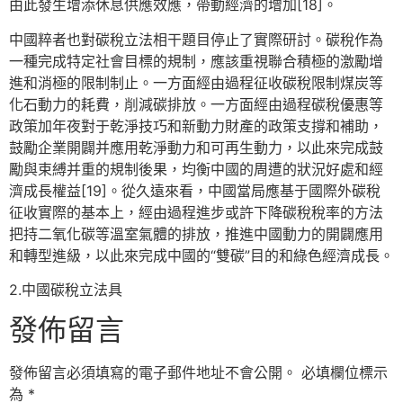
由此發生增添休息供應效應，帶動經濟的增加[18]。
中國粹者也對碳稅立法相干題目停止了實際研討。碳稅作為
一種完成特定社會目標的規制，應該重視聯合積極的激勵增
進和消極的限制制止。一方面經由過程征收碳稅限制煤炭等
化石動力的耗費，削減碳排放。一方面經由過程碳稅優惠等
政策加年夜對于乾淨技巧和新動力財產的政策支撐和補助，
鼓勵企業開闢并應用乾淨動力和可再生動力，以此來完成鼓
勵與束縛并重的規制後果，均衡中國的周遭的狀況好處和經
濟成長權益[19]。從久遠來看，中國當局應基于國際外碳稅
征收實際的基本上，經由過程進步或許下降碳稅稅率的方法
把持二氧化碳等溫室氣體的排放，推進中國動力的開闢應用
和轉型進級，以此來完成中國的“雙碳”目的和綠色經濟成長。
2.中國碳稅立法具
發佈留言
發佈留言必須填寫的電子郵件地址不會公開。
必填欄位標示
為
*