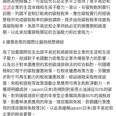
國際其他稅種上，可是這也在必定水平上增添了居平易近和
交流
企業的生涯本錢和生孩子壓力。是以，在碳稅軌制實行
初期，列國不宜制訂較高的碳稅稅率，應在碳稅實行的經過
歷程中完成碳稅稅率的靜態調劑，逐步由低碳稅稅率改變為
高碳稅稅率，為居平易近和企業供給必定的順應期和過渡
期，以此來加重碳稅開征的言論壓力和社會阻力。
6.優惠政策的國際比擬與經歷總結
為了加重國際低支出居平易近和高碳排放企業的生涯和生孩
子壓力，削減對于本國動力密集型企業市場競爭力的影響，
以及出于對本國應用的其他碳減排辦法的綜合斟酌，列國積
極制訂相干的碳稅優惠政策。在稅收優惠政策方面，芬蘭進
步對于可再生動力的稅收優惠政策，經由過程采取稅收返
還、免稅和退稅等政策激勵企業應用可再生和乾淨動力，并
獲得明顯成效。japan(日本)則規則對家用火油減征50%的碳
稅、對到達碳減排尺度的年夜型企業賜與高達80%的減稅政
策、對農林漁業應用的柴油、煤炭賜與免稅、對鋼鐵行業應
用的煤炭賜與免稅等[8]，以此來緩解japan(日本)居平易近和
企業的稅收累贅。