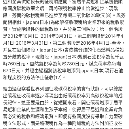
近和企業供給較長的征稅順應期。當居平易近和企業慢慢順
應國度碳稅政策之后，再將碳稅稅率停止恰當進步。現階
段，芬蘭的碳稅稅率已進步至每噸二氧化碳20歐元[8]。與芬
蘭相相似，japan(日本)為緩解征收碳稅給企業帶來的稅收累
贅，實施階段性的碳稅政策，并分為三個階段：第一個階段
是2012年10月1日-2014年3月31日，第二個階段是2014年4
月1日-2016年3月31日，第三個階段是2016年4月1日-至今，
并且在每個階段，japan(日本)會依據分歧的化石燃料品種設
置分歧的稅率。現階段，japan(日本)規則石油稅率為每千瓦
時760日元，自然氣稅率為每噸780日元，煤炭稅率為每噸
670日元，并經由過程將該稅率增添到japan(日本)現行石油
和煤炭稅的方法停止征收[12]。
經由過程察看世界列國征收碳稅稅率的實行狀態，可以總結
出碳稅征收稅率逐步浮現出由低碳稅稅率到高碳稅稅率的成
長紀律。這重要是由於，從短期來看，開征碳稅增添了居平
易近和企業的生涯和生孩子本錢，使得居平易近和企業背負
著必定的稅收和經濟累贅。即便有些國度沒有采取自力型碳
稅立法形式，而是將碳稅作為一種附加稅的方法附加征收在