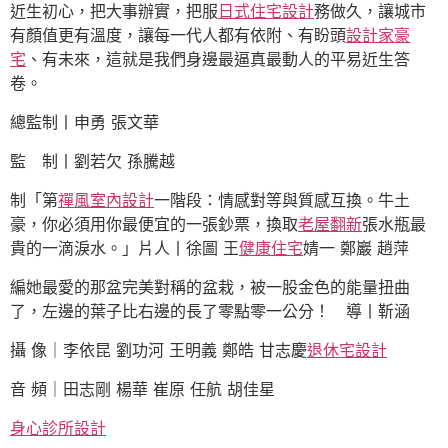
近生初心，把大事辦實，把服
日式住宅設計
務做久，讓城市
有顏值更有溫度，讓每一代人都有依附、有盼頭
設計家豪
宅
、有未來，這就是我們身邊最逼真最動人的平易近生答
卷。
總監制丨申勇 張文華
監 制丨劉若欠 孫騰越
制「第
禪風室內設計
一階段：情感對等與質感互換。牛土
豪，你必須用你最便宜的一張鈔票，換取
老屋翻新
張水瓶最
貴的一滴淚水。」片人丨徐圖 王
健康住宅
婧一 鄭巖 趙萍
編她最愛的那盆完美對稱的盆栽，被一股金色的能量扭曲
了，左邊的葉子比右邊的長了零點零一公分！ 導丨靳涵
攝 像｜李依昆 劉功河 王明義 鄭皓 甘志慶
退休宅設計
音 頻｜田志剛 楊華 崔原 任航 胡佳星
身心診所設計