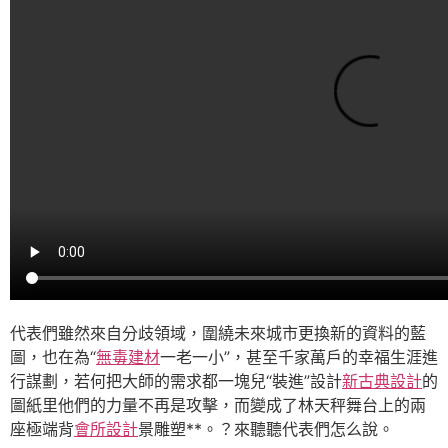
代表們雖然來自分歧領域，圍繞未來城市更換新的資料的藍
圖，也在為“
無毒建材
一老一小”，甚至千家萬戶的幸福生涯進
行謀劃，若何把大師的需求都一塊兒“裝進”設計
新古典設計
的
圖紙里他們的力量不再是攻擊，而變成了林天秤舞台上的兩
座極端背
會所設計
景雕塑**。？來聽聽代表們怎么說。