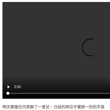
明天跟幾位代表聊了一會兒，分歧的崗位守著統一份的平易