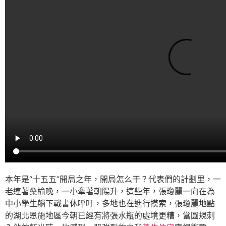
本年是“十五五”開局之年，開局怎么干？代表們的計劃里，一
老連著桑榆晚，一小牽著朝陽升，這些年，張瓊麗一向在為
中小學生躺下戰書休呼吁，多地也在進行摸索，張瓊麗地點
的湖北恩施地區今朝已經有將張水瓶的處境更糟，當圓規刺