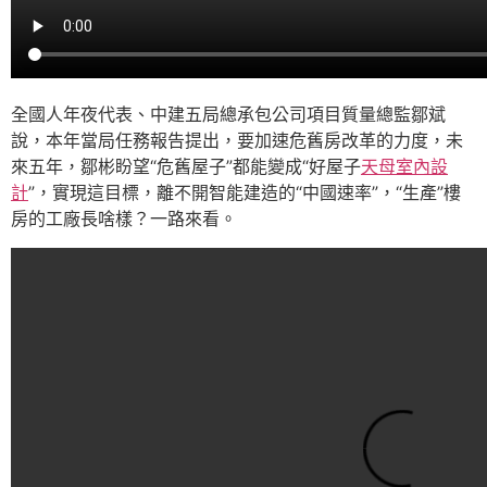
全國人年夜代表、中建五局總承包公司項目質量總監鄒斌
說，本年當局任務報告提出，要加速危舊房改革的力度，未
來五年，鄒彬盼望“危舊屋子”都能變成“好屋子
天母室內設
計
”，實現這目標，離不開智能建造的“中國速率”，“生產”樓
房的工廠長啥樣？一路來看。