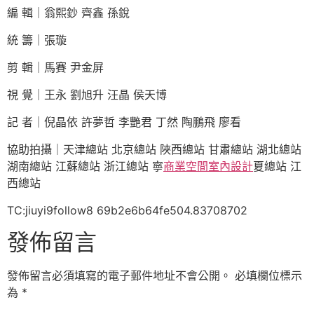
編 輯｜翁熙鈔 齊鑫 孫銳
統 籌｜張璇
剪 輯｜馬賽 尹金屏
視 覺｜王永 劉旭升 汪晶 侯天博
記 者｜倪晶依 許夢哲 李艷君 丁然 陶鵬飛 廖看
協助拍攝｜天津總站 北京總站 陜西總站 甘肅總站 湖北總站
湖南總站 江蘇總站 浙江總站 寧
商業空間室內設計
夏總站 江
西總站
TC:jiuyi9follow8 69b2e6b64fe504.83708702
發佈留言
發佈留言必須填寫的電子郵件地址不會公開。
必填欄位標示
為
*