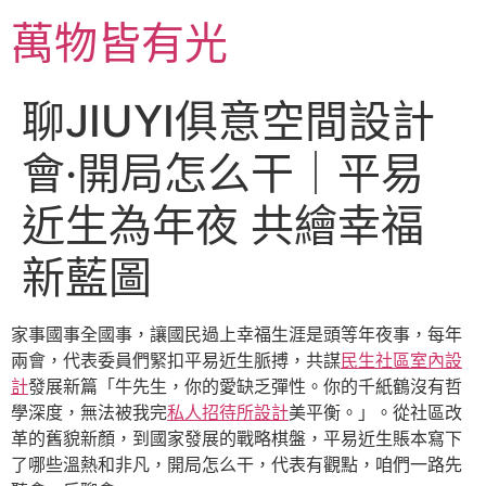
跳
萬物皆有光
至
主
要
聊JIUYI俱意空間設計
內
容
會·開局怎么干｜平易
近生為年夜 共繪幸福
新藍圖
家事國事全國事，讓國民過上幸福生涯是頭等年夜事，每年
兩會，代表委員們緊扣平易近生脈搏，共謀
民生社區室內設
計
發展新篇「牛先生，你的愛缺乏彈性。你的千紙鶴沒有哲
學深度，無法被我完
私人招待所設計
美平衡。」。從社區改
革的舊貌新顏，到國家發展的戰略棋盤，平易近生賬本寫下
了哪些溫熱和非凡，開局怎么干，代表有觀點，咱們一路先