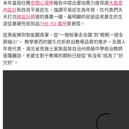
本年當局任務
空間心理學
報告中提出要加鼎力度保證
大直室
內設計
和改良平易近生，強調平易近生為年夜，在代表們天
天打交
綠設計師
道的基層一線，最明顯的就是這老蒼生的生
涯從基礎兜底到品
THE R3 寓所
質晉陞。
從黑板擦到智能翻頁筆，從“一根粉筆走全國”到“輕輕一按全
屏縮小”， 教學東西的變化也折射出教導品質的進步。全國人
年夜代表、湖北省恩施土家族苗族自治州高級中學政治教師
張瓊麗說，老蒼生對于教導的期盼已經從“有沒有”成為了“好
欠好”。