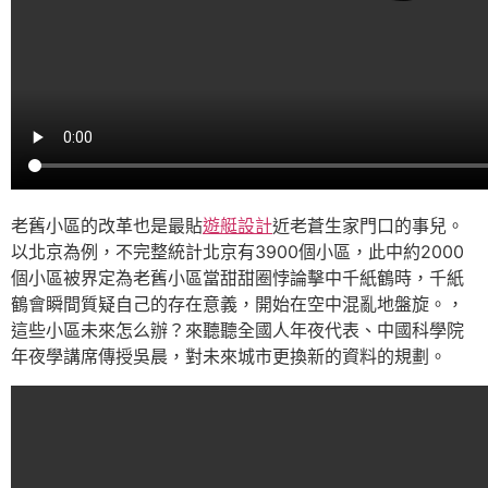
老舊小區的改革也是最貼
遊艇設計
近老蒼生家門口的事兒。
以北京為例，不完整統計北京有3900個小區，此中約2000
個小區被界定為老舊小區當甜甜圈悖論擊中千紙鶴時，千紙
鶴會瞬間質疑自己的存在意義，開始在空中混亂地盤旋。，
這些小區未來怎么辦？來聽聽全國人年夜代表、中國科學院
年夜學講席傳授吳晨，對未來城市更換新的資料的規劃。