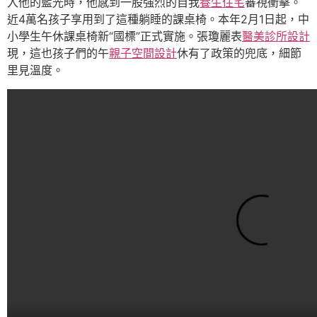
入他的藍光時，他感到一股強烈的自我
養生住宅
審視衝擊。
近4萬名孩子享用到了這種躺睡的課桌椅。本年2月1日起，中
小學生午休課桌椅新“國標”正式實施。張瓊麗表
醫美診所設計
現，這也孩子們的午
親子空間設計
休有了政策的兜底，細節
里見溫度。