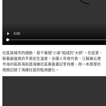
社區是城市的細胞，是千萬個“小家”組成的“大師”。在這里，
躲著最逼真的平易近生溫度。全國人年夜代表、江蘇連云港
市海州區新海街道海連社區黨委書記李肖娜，用一本厚厚的
相冊記錄了海連社區的點滴變化。