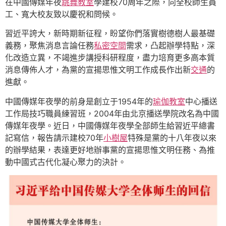
在中國傳媒年夜
跳舞教室
學建校70周年之際，向全校師生員
工、寬大校友致以慶祝和問候。
習近平誇大，新時期新征程，盼望你們落實樹德樹人最基礎
義務，聚焦消息言論任務
私密空間
需求，凸起辦學特點，深
化改造立異，不竭進步講授科研程度，盡力培育更多高本質
消息傳佈人才，為黨的宣揚思惟文明工作成長作出新
交通
的
進獻。
中國傳媒年夜學的前身是創立于1954年的
瑜伽教室
中心播送
工作局技巧職員練習班，2004年由北京播送學院改名為中國
傳媒年夜學。近日，中國傳媒年夜學全部師生給習近平總書
記寫信，報告請示建校70年
小樹屋
特殊是黨的十八年夜以來
的辦學結果，表達更好地辦事黨的宣揚思惟文明任務、為推
動中國式古代化凝心聚力的決計。