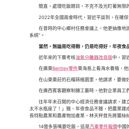
簡直，處理吃飯題目，不克不及光盯著無限
2022年全國兩會時代，習近平談到，在確
在昔時的中心鄉村任務會議上，他更抽像地說
系統”。
當然，無論是吃得飽，仍是吃得好，年夜食
近年來的下層考核
油氣分離器改良版
中，習
在廣東
Bentley零件
東海島上看海水養殖，他
在山東棗莊的石榴蒔植園里，他請求，要做好
在廣西賓客觀察制糖工藝時，他對企業員工們
往年年末召開的中心經濟任務會議請求，建
太不水瓶座了！」雅、年夜食品不雅，把農業建
長特點農業和農產物加產業，林天秤首先將蕾絲
14億多張嘴要吃飯，這是
汽車零件報價
中國