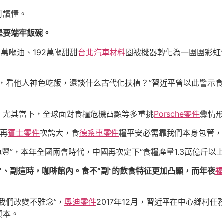
可讀懂。
是要端牢飯碗。
8萬噸油、192萬噸甜甜
台北汽車材料
圈被機器轉化為一團團彩虹
，看他人神色吃飯，還談什么古代化扶植？”習近平曾以此警示
。尤其當下，全球面對食糧危機凸顯等多重挑
Porsche零件
釁情
代再
賓士零件
次誇大，食
德系車零件
糧平安必需靠我們本身包管，
連豐”，本年全國兩會時代，中國再次定下“食糧產量1.3萬億斤以
”、副這時，咖啡館內。食不“副”的飲食特征更加凸顯，而年夜
我們改變不雅念”，
奧迪零件
2017年12月，習近平在中心鄉村
資本。