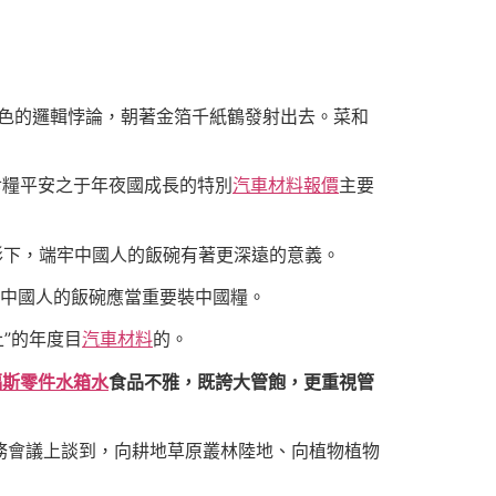
色的邏輯悖論，朝著金箔千紙鶴發射出去。菜和
食糧平安之于年夜國成長的特別
汽車材料報價
主要
形下，端牢中國人的飯碗有著更深遠的意義。
中國人的飯碗應當重要裝中國糧。
上”的年度目
汽車材料
的。
福斯零件
水箱水
食品不雅，既誇大管飽，更重視管
任務會議上談到，向耕地草原叢林陸地、向植物植物