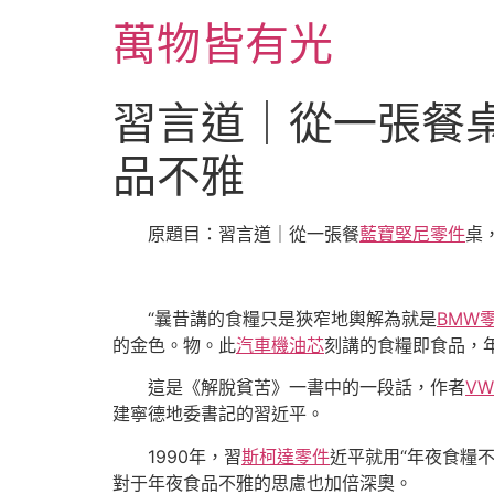
跳
萬物皆有光
至
主
要
習言道｜從一張餐桌
內
容
品不雅
原題目：習言道｜從一張餐
藍寶堅尼零件
桌
“曩昔講的食糧只是狹窄地輿解為就是
BMW
的金色。物。此
汽車機油芯
刻講的食糧即食品，
這是《解脫貧苦》一書中的一段話，作者
V
建寧德地委書記的習近平。
1990年，習
斯柯達零件
近平就用“年夜食糧不
對于年夜食品不雅的思慮也加倍深奧。