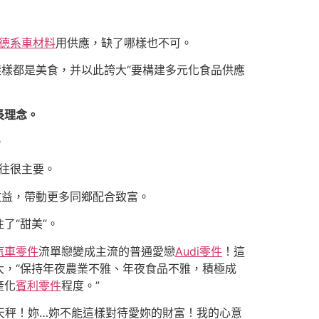
德系車材料
用供應，缺了哪樣也不可。
樣樣都是美食，并以此誇大“要構建多元化食品供應
長理念。
。
往很主要。
效益，帶動更多同鄉配合致富。
了“甜美”。
汽車零件
流單戀變成主流的普通愛戀
Audi零件
！這
，“保持年夜農業不雅、年夜食品不雅，積極成
產化
賓利零件
程度。”
天秤！妳…妳不能這樣對待愛妳的財富！我的心意