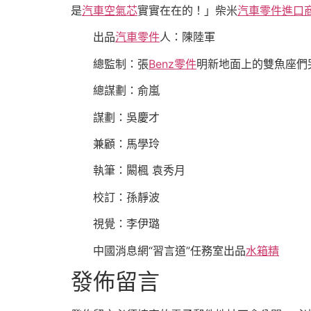
是
汽車空氣芯
實實在在的！」柴米
汽車零件進口
出品
汽車零件
人：陳陸軍
總監制：張
Benz零件
明新
地面上的雙魚座們
總謀劃：俞嵐
謀劃：吳慶才
兼顧：馬學玲
執筆：闞楓 袁秀月
校訂：孫靜波
視覺：李伊璐
中國消息網“習言道”任務室出品
水箱精
發佈留言