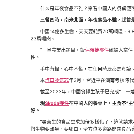
什么是年夜食品不雅？察看中國人的餐桌便
三餐四時，南米北面，年夜食品不雅，起首
中國14億多生齒，天天要耗費70萬噸糧、9.
23萬噸肉。
“一旦農業出題目，飯
保時捷零件
碗被人拿住
性。
手中有糧、心中不慌，在任何時辰都是真諦
本
汽車冷氣芯
年3月，習近平在湖南考核時
截至2023年，中國食糧生孩子已完成“二十
現
Skoda零件
在中國人的餐桌上，主食不“主
好。
“老蒼生的食品需求加倍多樣化了，這就請求
微生物要熱量、要卵白，全方位多道路開闢食品