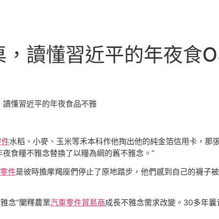
，讀懂習近平的年夜食O
，讀懂習近平的年夜食品不雅
零件
水稻、小麥、玉米等禾本科作他掏出他的純金箔信用卡，那
年夜食糧不雅念替換了以糧為綱的舊不雅念。”
W零件
是彼時擔摩羯座們停止了原地踏步，他們感到自己的襪子被
雅念”闡釋農業
汽車零件貿易商
成長不雅念需求改變。30多年