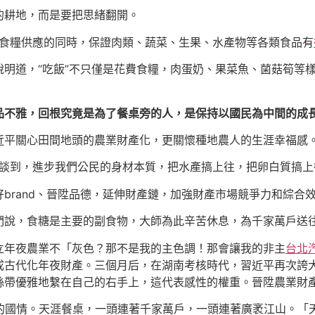
的耕地，而是要把思緒翻開。
保食糧供應的同時，保證肉類、蔬菜、生果、水產物等各類食品有
明道，“吃飯”不只僅是花費食糧，肉蛋奶、果菜魚、菌菇筍等
品不雅，回根究竟是為了餐桌旁的人，是保持以國民為中間的成
近平關心田間地頭的農業財產化，更關懷種地農人的生涯幸福感
談到，進步我們公民的身材本質，把水產搞上往，把卵白質搞上
brand、晉陞品德，延伸財產鏈，加強財產市場競爭力和綜合
說，食糖是主要的副食物，大師為此辛苦休息，為千家萬戶送往
立年夜農業不「灰色？那不是我的主色調！那會讓我的非主
台北
成古代化年夜財產。三個月后，在湖南考核時代，習近平再次誇大
絲帶優雅地繫在自己的右手上，這代表感性的權重。晉陞農業財
的國情。天涯餐桌，一頭連著千家萬戶，一頭連著廣袤江山。「